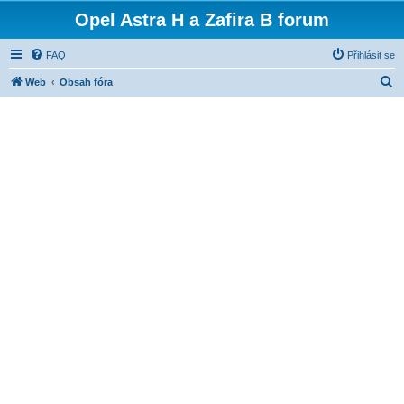
Opel Astra H a Zafira B forum
FAQ
Přihlásit se
H
Web
Obsah fóra
l
e
d
a
t