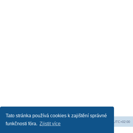
Tato stránka používá cookies k zajištění správné
Web
Obsah fóra
Všechny časy jsou v
UTC+02:00
funkčnosti fóra.
Zjistit více
Založeno na
phpBB
® Forum Software © phpBB Limited