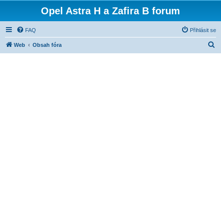
Opel Astra H a Zafira B forum
FAQ
Přihlásit se
H
Web
Obsah fóra
l
e
d
a
t