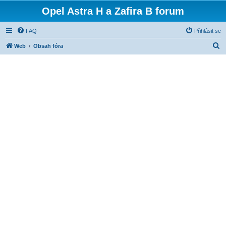
Opel Astra H a Zafira B forum
FAQ
Přihlásit se
H
Web
Obsah fóra
l
e
d
a
t