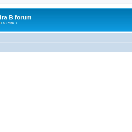
fira B forum
H a Zafira B