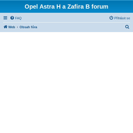
Opel Astra H a Zafira B forum
FAQ
Přihlásit se
H
Web
Obsah fóra
l
e
d
a
t