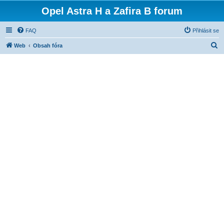
Opel Astra H a Zafira B forum
FAQ
Přihlásit se
H
Web
Obsah fóra
l
e
d
a
t