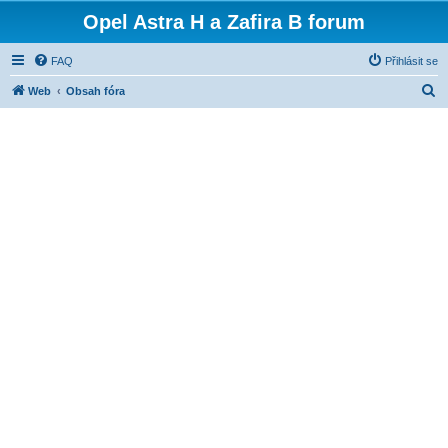
Opel Astra H a Zafira B forum
FAQ
Přihlásit se
H
Web
Obsah fóra
l
e
d
a
t