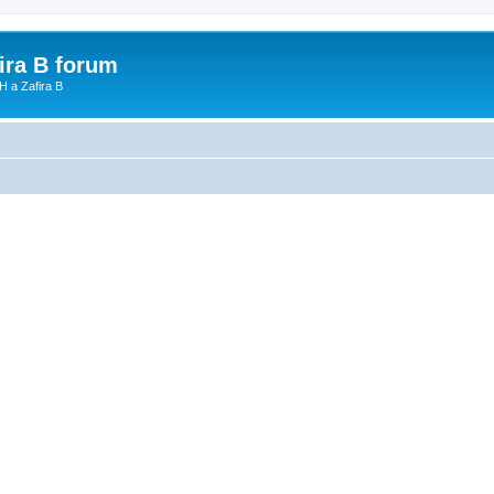
fira B forum
H a Zafira B