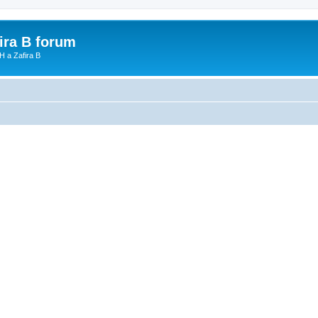
fira B forum
H a Zafira B