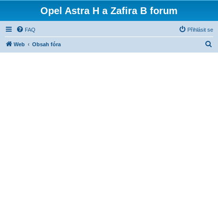
Opel Astra H a Zafira B forum
FAQ
Přihlásit se
H
Web
Obsah fóra
l
e
d
a
t