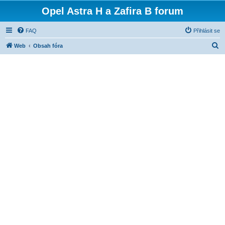
Opel Astra H a Zafira B forum
FAQ
Přihlásit se
H
Web
Obsah fóra
l
e
d
a
t