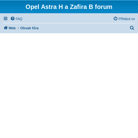
Opel Astra H a Zafira B forum
FAQ
Přihlásit se
H
Web
Obsah fóra
l
e
d
a
t