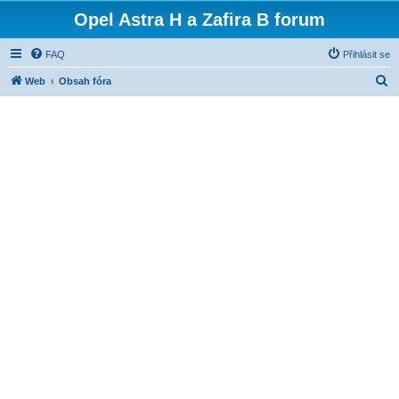
Opel Astra H a Zafira B forum
FAQ
Přihlásit se
H
Web
Obsah fóra
l
e
d
a
t