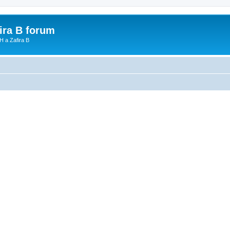
fira B forum
H a Zafira B