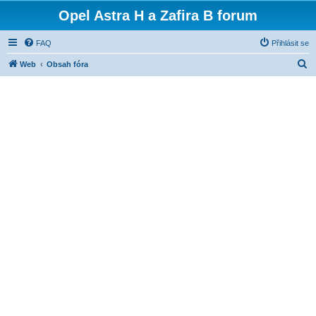
Opel Astra H a Zafira B forum
FAQ
Přihlásit se
H
Web
Obsah fóra
l
e
d
a
t