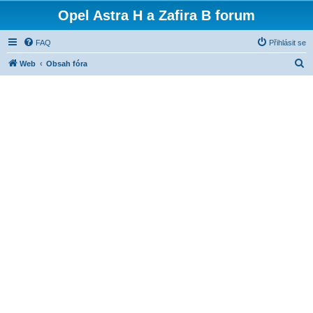
Opel Astra H a Zafira B forum
FAQ
Přihlásit se
H
Web
Obsah fóra
l
e
d
a
t