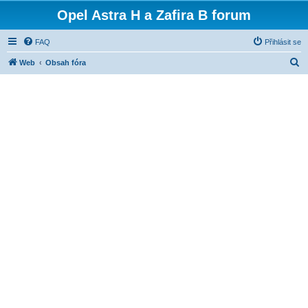
Opel Astra H a Zafira B forum
FAQ
Přihlásit se
H
Web
Obsah fóra
l
e
d
a
t