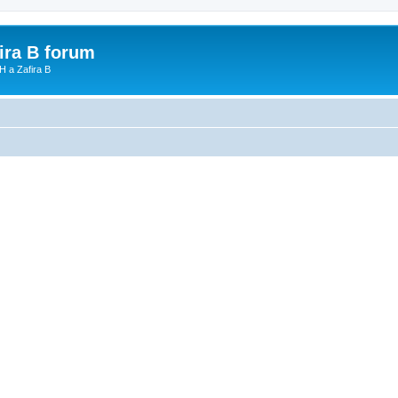
fira B forum
H a Zafira B