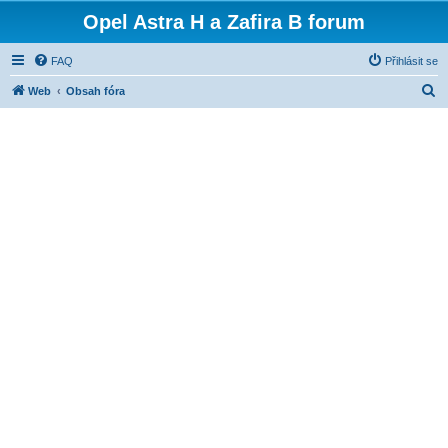
Opel Astra H a Zafira B forum
FAQ
Přihlásit se
H
Web
Obsah fóra
l
e
d
a
t