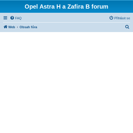
Opel Astra H a Zafira B forum
FAQ
Přihlásit se
H
Web
Obsah fóra
l
e
d
a
t