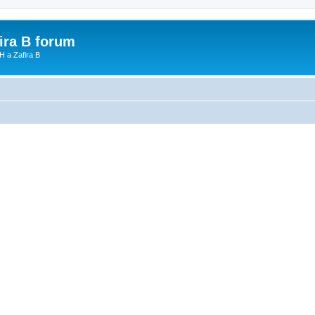
fira B forum
H a Zafira B