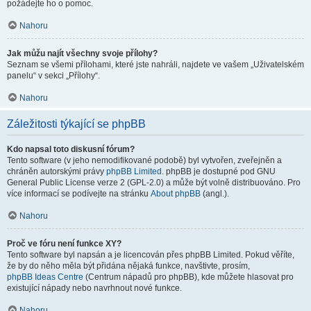
požádejte ho o pomoc.
Nahoru
Jak můžu najít všechny svoje přílohy?
Seznam se všemi přílohami, které jste nahráli, najdete ve vašem „Uživatelském
panelu“ v sekci „Přílohy“.
Nahoru
Záležitosti týkající se phpBB
Kdo napsal toto diskusní fórum?
Tento software (v jeho nemodifikované podobě) byl vytvořen, zveřejněn a
chráněn autorskými právy
phpBB Limited
. phpBB je dostupné pod GNU
General Public License verze 2 (GPL-2.0) a může být volně distribuováno. Pro
více informací se podívejte na stránku
About phpBB
(angl.).
Nahoru
Proč ve fóru není funkce XY?
Tento software byl napsán a je licencován přes phpBB Limited. Pokud věříte,
že by do něho měla být přidána nějaká funkce, navštivte, prosím,
phpBB Ideas Centre
(Centrum nápadů pro phpBB), kde můžete hlasovat pro
existující nápady nebo navrhnout nové funkce.
Nahoru