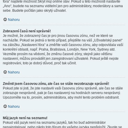
fóra“ najdete možnost
Skrýt můj online stav
. Pokud u této možnosti nastavíte
„Ano“, budete na seznamu viditelní jen pro administrátory, moderátory a sama
sebe. Budete počítán jako skrytý uživatel.
Nahoru
Zobrazení časů není správné!
Je možné, že zobrazený čas je pro jinou časovou zónu, než ve které se
nacházíte. Pokud se jedná o tento případ, přejděte na váš „Uživatelský panel“
na záložku „Nastavení fóra“ a změňte vaši časovou zónu, aby odpovídala vaší
konkrétní oblasti, např. Praha, Bratislava, Londýn, New York, Sydney atd.
Vezměte prosím na vědomí, že změnu časové zóny, stejně jako většinu
nastavení, můžou provádět jen zaregistrovaní uživatelé. Pokud ještě nejste
registrováni, toto je dobrý důvod, proč tak učinit.
Nahoru
Změnil jsem časovou zónu, ale čas se stále nezobrazuje správně!
Pokud jste si jisti, že jste nastavili vaši časovou zónu správně, ale čas se stále
zobrazuje nesprávně, pak je čas nastavený na hodinách serveru nesprávný.
Upozorněte na to, prosím, administrátora, aby mohl tento problém odstranit.
Nahoru
Můj jazyk není na seznamu!
Pokud váš jazyk není na seznamu jazyků, tak ho buď administrátor
nenainstaloval, nebo nikdo toto fórum do vašeho jazyka nepřeložil. Zkuste se