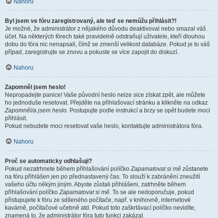
Nahoru
Byl jsem ve fóru zaregistrovaný, ale teď se nemůžu přihlásit?!
Je možné, že administrátor z nějakého důvodu deaktivoval nebo smazal váš
účet. Na některých fórech také pravidelně odstraňují uživatele, kteří dlouhou
dobu do fóra nic nenapsali, čímž se zmenší velikost databáze. Pokud je to váš
případ, zaregistrujte se znovu a pokuste se více zapojit do diskuzí.
Nahoru
Zapomněl jsem heslo!
Nepropadejte panice! Vaše původní heslo nelze sice získat zpět, ale můžete
ho jednoduše resetovat. Přejděte na přihlašovací stránku a klikněte na odkaz
Zapomněl/a jsem heslo
. Postupujte podle instrukcí a brzy se opět budete moci
přihlásit.
Pokud nebudete moci resetovat vaše heslo, kontaktujte administrátora fóra.
Nahoru
Proč se automaticky odhlašuji?
Pokud nezatrhnete během přihlašování políčko
Zapamatovat si mě
zůstanete
na fóru přihlášen jen po přednastavený čas. To slouží k zabránění zneužití
vašeho účtu někým jiným. Abyste zůstali přihlášeni, zatrhněte během
přihlašování políčko
Zapamatovat si mě
. To se ale nedoporučuje, pokud
přistupujete k fóru ze sdíleného počítače, např. v knihovně, internetové
kavárně, počítačové učebně atd. Pokud toto zaškrtávací políčko nevidíte,
znamená to, že administrátor fóra tuto funkci zakázal.