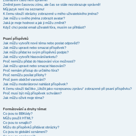
Zobrazení časů není správné!
Změnil jsem časovou zónu, ale čas se stále nezobrazuje správně!
Můj jazyk není na seznamu!
K čemu slouží obrázky zobrazené u mého uživatelského jména?
Jak můžu u svého jména zobrazit avatar?
Jaká je moje hodnost a jak ji můžu změnit?
Když chci poslat email uživateli fóra, musím se přihlásit?
Psaní příspěvků
Jak můžu vytvořit nové téma nebo poslat odpověď?
Jak můžu upravit nebo smazat příspěvek?
Jak můžu přidat ke svým příspěvků podpis?
Jak můžu vytvořit hlasování/anketu?
Proč nemůžu přidat do hlasování více možností?
Jak můžu upravit nebo smazat hlasování?
Proč nemám přístup do určitého fóra?
Proč nemůžu posílat přílohy?
Proč jsem obdržel varování?
Jak můžu moderátorovi nahlásit příspěvek?
K čemu slouží tlačítko „Uložit jako rozepsanou zprávu“ zobrazené při psaní příspěvku?
Proč musí být můj příspěvek schválen?
Jak můžu oživit moje téma?
Formátování a druhy témat
Co jsou to BBKódy?
Můžu použít HTML?
Co jsou to smajlíci?
Můžu do příspěvků přidávat obrázky?
Co jsou to globální oznámení?