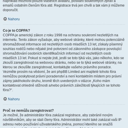
například možnost použití vlastních avatarů, posílání soukromých zpráv a
emailů ostatním členům fóra atd. Registrace trvá jen chvíli a tak vám ji můžeme
doporučit.
Nahoru
Co je to COPPA?
COPPA je americký zákon z roku 1998 na ochranu soukromí nezletilých na
internetu. Tento zákon vyžaduje, aby webové stránky, které mohou potenciálně
shromažďovat informace od nezletilých osob mladších 13 let, získaly písemný
souhlas rodičů nebo nějaké jiné potvrzení od zákonného zástupce povolující
shromažďování osobních identifikačních informací od nezletilých osob
mladších 13 let. Pokud si nejste jisti, jestli se toto týká vás, jako někoho, kdo se
zkouší zaregistrovat na webovou stránku, nebo se to týká webové stránky, na
kterou se zkoušíte zaregistrovat, kontaktujte vašeho právního poradce.
Vezměte prosím na vědomí, že ani phpBB Limited ani majitelé tohoto fóra
nemůžou poskytovat právní poradenství a není kontaktním místem pro právní
zájmy jakéhokoliv druhu, kromě těch uvedených v otázce „Koho mám
kontaktovat ohledně stížnosti a/nebo právních záležitostí týkajících se tohoto
fóra?“.
Nahoru
Proč se nemůžu zaregistrovat?
Je možné, že administrátor fóra zakázal registrace, aby zabránil novým
návštěvníkům, aby se stali členy fóra. Administrátor mohl také zakázat vaši IP
adresu nebo používání uživatelského jména, pomocí kterého se snažíš