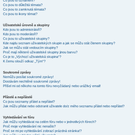
Co jsou to oznámení?
Co jsou to důležitá témata?
Co jsou to zamknutá témata?
Co jsou to ikony témat?
Uživatelské úrovně a skupiny
Kdo jsou to administrátoři?
Kdo jsou to moderátoři?
Co jsou to uživatelské skupiny?
Kde najdu seznam uživatelských skupin a jak se můžu stát členem skupiny?
Jak se můžu stát vedoucím skupiny?
Proč mají některé uživatelské skupiny jinou barvu?
Co je to „Výchozí uživatelská skupina“?
K čemu slouží odkaz „Tým“?
Soukromé zprávy
Nemůžu posílat soukromé zprávy!
Dostávám nechtěné soukromé zprávy!
Přišel mi od někoho na tomto fóru nevyžádaný nebo urážlivý email!
Přátelé a nepřátelé
Co jsou seznamy přátel a nepřátel?
Jak můžu přidat nebo odstranit uživatele do/z mého seznamu přátel nebo nepřátel?
Vyhledávání ve fóru
Jak můžu vyhledávat na celém fóru nebo v jednotlivých fórech?
Proč moje vyhledávání nic nenašlo?
Proč se mi po vyhledávání zobrazí prázdná stránka!?