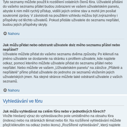
Tyto seznamy můžete použít k rozdělení ostatních členů fóra. Uživatelé přidáni
do vašeho seznamu přátel budou zobrazeni ve vašem uživatelském panelu,
abyste k nim měli rychlý přístup, viděli jejich online stav a mohli jim posílat
soukromé zprávy. V závislosti na použitém vzhledu můžou být zvýrazněny i
příspěvky od těchto uživatelů. Pokud přidáte uživatele do seznamu nepřátel,
budou jejich příspěvky skryty.
Nahoru
Jak můžu přidat nebo odstranit uživatele do/z mého seznamu přátel nebo
nepřátel?
Uživatele můžete přidat do vašeho seznamu dvěma způsoby. Po kliknutí na
jméno uživatele se dostanete na stránku s profilem uživatele, kde najdete
odkaz, pomocí kterého můžete uživatele přidat do seznamu přátel nebo
nepřátel. Nebo můžete ve vašem „Uživatelském panelu“ na záložce „Přátelé a
nepřátelé“ přímo přidat uživatele do jednoho ze seznamů vložením jejich
uživatelských jmen. Na stejné stránce můžete také odstranit uživatele z vašich
seznamů.
Nahoru
Vyhledávání ve fóru
Jak můžu vyhledávat na celém fóru nebo v jednotlivých fórech?
Vložte hledaný výraz do vyhledávacího pole umístěného na obsahu fóra
(indexu) nebo na stránkách témat nebo fór. Na rozšířené vyhledávání můžete
přejít kliknutím na odkaz (nebo ikonu) „Rozšířené vyhledávání“, který najdete