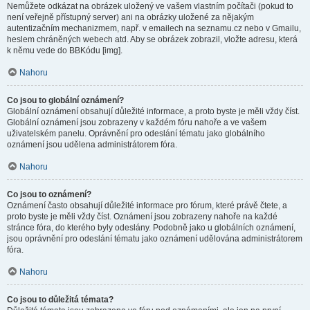
Nemůžete odkázat na obrázek uložený ve vašem vlastním počítači (pokud to
není veřejně přístupný server) ani na obrázky uložené za nějakým
autentizačním mechanizmem, např. v emailech na seznamu.cz nebo v Gmailu,
heslem chráněných webech atd. Aby se obrázek zobrazil, vložte adresu, která
k němu vede do BBKódu [img].
Nahoru
Co jsou to globální oznámení?
Globální oznámení obsahují důležité informace, a proto byste je měli vždy číst.
Globální oznámení jsou zobrazeny v každém fóru nahoře a ve vašem
uživatelském panelu. Oprávnění pro odeslání tématu jako globálního
oznámení jsou udělena administrátorem fóra.
Nahoru
Co jsou to oznámení?
Oznámení často obsahují důležité informace pro fórum, které právě čtete, a
proto byste je měli vždy číst. Oznámení jsou zobrazeny nahoře na každé
stránce fóra, do kterého byly odeslány. Podobně jako u globálních oznámení,
jsou oprávnění pro odeslání tématu jako oznámení udělována administrátorem
fóra.
Nahoru
Co jsou to důležitá témata?