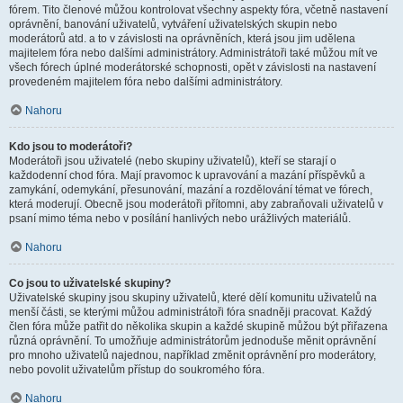
fórem. Tito členové můžou kontrolovat všechny aspekty fóra, včetně nastavení
oprávnění, banování uživatelů, vytváření uživatelských skupin nebo
moderátorů atd. a to v závislosti na oprávněních, která jsou jim udělena
majitelem fóra nebo dalšími administrátory. Administrátoři také můžou mít ve
všech fórech úplné moderátorské schopnosti, opět v závislosti na nastavení
provedeném majitelem fóra nebo dalšími administrátory.
Nahoru
Kdo jsou to moderátoři?
Moderátoři jsou uživatelé (nebo skupiny uživatelů), kteří se starají o
každodenní chod fóra. Mají pravomoc k upravování a mazání příspěvků a
zamykání, odemykání, přesunování, mazání a rozdělování témat ve fórech,
která moderují. Obecně jsou moderátoři přítomni, aby zabraňovali uživatelů v
psaní mimo téma nebo v posílání hanlivých nebo urážlivých materiálů.
Nahoru
Co jsou to uživatelské skupiny?
Uživatelské skupiny jsou skupiny uživatelů, které dělí komunitu uživatelů na
menší části, se kterými můžou administrátoři fóra snadněji pracovat. Každý
člen fóra může patřit do několika skupin a každé skupině můžou být přiřazena
různá oprávnění. To umožňuje administrátorům jednoduše měnit oprávnění
pro mnoho uživatelů najednou, například změnit oprávnění pro moderátory,
nebo povolit uživatelům přístup do soukromého fóra.
Nahoru