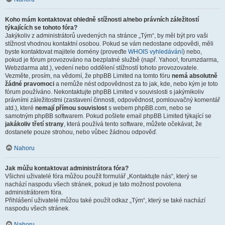
Koho mám kontaktovat ohledně stížnosti a/nebo právních záležitostí
týkajících se tohoto fóra?
Jakýkoliv z administrátorů uvedených na stránce „Tým“, by měl být pro vaši
stížnost vhodnou kontaktní osobou. Pokud se vám nedostane odpovědi, měli
byste kontaktovat majitele domény (proveďte
WHOIS vyhledávání
) nebo,
pokud je fórum provozováno na bezplatné službě (např. Yahoo!, forumzdarma,
Webzdarma atd.), vedení nebo oddělení stížností tohoto provozovatele.
Vezměte, prosím, na vědomí, že phpBB Limited na tomto fóru
nemá absolutně
žádné pravomoci
a nemůže nést odpovědnost za to jak, kde, nebo kým je toto
fórum používáno. Nekontaktujte phpBB Limited v souvislosti s jakýmikoliv
právními záležitostmi (zastavení činnosti, odpovědnost, pomlouvačný komentář
atd.), které
nemají přímou souvislost
s webem phpBB.com, nebo se
samotným phpBB softwarem. Pokud pošlete email phpBB Limited týkající se
jakákoliv třetí strany
, která používá tento software, můžete očekávat, že
dostanete pouze strohou, nebo vůbec žádnou odpověď.
Nahoru
Jak můžu kontaktovat administrátora fóra?
Všichni uživatelé fóra můžou použít formulář „Kontaktujte nás“, který se
nachází naspodu všech stránek, pokud je tato možnost povolena
administrátorem fóra.
Přihlášení uživatelé můžou také použít odkaz „Tým“, který se také nachází
naspodu všech stránek.
Nahoru