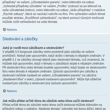
příspěvky“ ve vašem „Uživatelském panelu“, nebo kliknutím na odkaz
„Vyhledat příspěvky uživatele“ ve vašem „Profilu“ (zobrazí se po kliknutí na
vaše uživatelské jméno), nebo kliknutím na odkaz „Vaše příspěvky“ v nabídce
„Rychlé odkazy“, která se nachází nahoře na fóru. Pro vyhledání vašich témat
použijte stránku „Rozšířené vyhledávání“, na které pomocí různých možnosti
můžete zúžit vyhledávání na vaše témata.
Nahoru
Sledování a záložky
Jaký je rozdíl mezi záložkami a sledováním?
V phpBB 3.0 fungovali záložky velmi podobně jako záložky ve vašem
prohlížeči. Nebyli jste upozorněni, když došlo v tématu k nějakým změnám. V
phpBB 3.1 se záložky chovají stejně jako sledování tématu, což znamená, že
můžete být upozorněni, když v tématu v záložkách dojde k nějakým změnám.
Při sledování fóra nebo tématu budete upozorněni, když dojde ve sledovaném
fóru nebo tématu k nějakým změnám. Způsob upozornění pro záložky a
sledování můžete nastavit ve vašem „Uživatelském panelu“ na záložce
„Nastavení fóra“ v sekci „Upravit nastavení upozornění“. Může být užitečné
nastavit pro záložky a sledování jiný způsob upozornění.
Nahoru
Jak můžu přidat určité téma do záložek nebo téma začít sledovat?
Přidat určité téma do záložek nebo téma začít sledovat můžete kliknutím na
příslušný odkaz v nabídce „Nástroje tématu“ (obvykle má ikonu klíče), která se