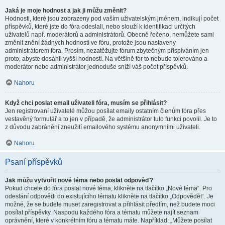
Jaká je moje hodnost a jak ji můžu změnit?
Hodnosti, které jsou zobrazeny pod vaším uživatelským jménem, indikují počet
příspěvků, které jste do fóra odeslali, nebo slouží k identifikaci určitých
uživatelů např. moderátorů a administrátorů. Obecně řečeno, nemůžete sami
změnit znění žádných hodností ve fóru, protože jsou nastaveny
administrátorem fóra. Prosím, nezatěžujte fórum zbytečným přispíváním jen
proto, abyste dosáhli vyšší hodnosti. Na většině fór to nebude tolerováno a
moderátor nebo administrátor jednoduše sníží váš počet příspěvků.
Nahoru
Když chci poslat email uživateli fóra, musím se přihlásit?
Jen registrovaní uživatelé můžou posílat emaily ostatním členům fóra přes
vestavěný formulář a to jen v případě, že administrátor tuto funkci povolil. Je to
z důvodu zabránění zneužití emailového systému anonymními uživateli.
Nahoru
Psaní příspěvků
Jak můžu vytvořit nové téma nebo poslat odpověď?
Pokud chcete do fóra poslat nové téma, klikněte na tlačítko „Nové téma“. Pro
odeslání odpovědi do existujícího tématu klikněte na tlačítko „Odpovědět“. Je
možné, že se budete muset zaregistrovat a přihlásit předtím, než budete moci
posílat příspěvky. Naspodu každého fóra a tématu můžete najít seznam
oprávnění, které v konkrétním fóru a tématu máte. Například: „Můžete posílat