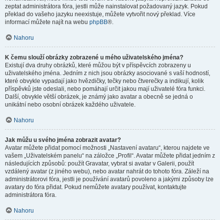
zeptat administrátora fóra, jestli může nainstalovat požadovaný jazyk. Pokud
překlad do vašeho jazyku neexistuje, můžete vytvořit nový překlad. Více
informací můžete najít na webu
phpBB
®.
Nahoru
K čemu slouží obrázky zobrazené u mého uživatelského jména?
Existují dva druhy obrázků, které můžou být v příspěvcích zobrazeny u
uživatelského jména. Jedním z nich jsou obrázky asociované s vaší hodností,
které obvykle vypadají jako hvězdičky, tečky nebo čtverečky a indikují, kolik
příspěvků jste odeslali, nebo pomáhají určit jakou mají uživatelé fóra funkci.
Další, obvykle větší obrázek, je známý jako avatar a obecně se jedná o
unikátní nebo osobní obrázek každého uživatele.
Nahoru
Jak můžu u svého jména zobrazit avatar?
Avatar můžete přidat pomocí možnosti „Nastavení avataru“, kterou najdete ve
vašem „Uživatelském panelu“ na záložce „Profil“. Avatar můžete přidat jedním z
následujících způsobů: použít Gravatar, vybrat si avatar v Galerii, použít
vzdálený avatar (z jiného webu), nebo avatar nahrát do tohoto fóra. Záleží na
administrátorovi fóra, jestli je používání avatarů povoleno a jakými způsoby lze
avatary do fóra přidat. Pokud nemůžete avatary používat, kontaktujte
administrátora fóra.
Nahoru