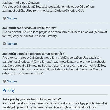
nachází nad a pod tématem.
Pro sledování tématu můžete také poslat do tématu odpověď a přitom
zatrhnout políčko „Upozornit mě, když někdo pošle odpověď“.
Nahoru
Jak můžu začít sledovat určité fórum?
Pro sledování určitého fóra přejděte do toho fóra a klikněte na odkaz „Sledovat
fórum“, který se nachází naspodu stránky.
Nahoru
Jak můžu ukončit sledování témat nebo fór?
Pro ukončení sledování tématu nebo fóra přejděte ve vašem „Uživatelském
panelu“ na „Sledovaná fóra a témata“, zatrhněte témata a fóra, která nechcete
nadále sledovat a klikněte na tlačítko „Ukončit sledování označených“. Můžete
také kliknout v tématu na odkaz „Ukončit sledování tématu“ nebo ve fóru na
odkaz „Ukončit sledování fóra“.
Nahoru
Přílohy
Jaké přílohy jsou na tomto fóru povoleny?
Každý administrátor fóra může povolit nebo zakázat určité typy příloh. Pokud si
nejste jisti, jaké přílohy můžete nahrát, kontaktujte administrátora fóra a