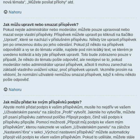
nová témata“, „Můžete posílat přílohy“ atd.
Nahoru
Jak můžu upravit nebo smazat příspěvek?
Pokud nejste administrátor nebo moderátor, můžete pouze upravovat nebo
mazat svoje vlastní příspěvky. Příspěvek můžete upravit po kliknutí na tlačítko
„Upravit“, které se nachází v příslušném příspěvku. Někdy lze upravit příspěvek
jen po omezenou dobu po jeho odeslání. Pokud již někdo na příspěvek
odpověděl a vy se do tématu vrátíte, najdete pod ním krátký text, ve kterém je
uvedeno kolikrát a kdy jste příspěvek upravili. Toto bude zobrazeno pouze v
případě, že někdo do tématu pošle odpověď, ale neobjeví se to, pokud
moderátor nebo administrátor upraví příspěvek, ačkoli ti mohou zanechat na
základě vlastního uvážení vzkaz, proč příspěvek upravili. Vezměte prosím na
vědomí, že normální uživatelé nemůžou smazat příspěvek, když k němu někdo
pošle odpověď.
Nahoru
Jak můžu přidat ke svým příspěvků podpis?
Abyste mohli přidat podpis k vašim příspěvkům, musíte ho nejdřív ve vašem
„Uživatelském panelu“ na záložce „Profil“ vytvořit. Jakmile ho vytvoříte, můžete
při psaní příspěvku zatrhnout políčko
Připojit podpis
, čímž váš podpis k
příspěvku připojíte. Pomocí možnosti „Připojit můj podpis ke všem mým
příspěvkům“, kterou naleznete ve vašem „Uživatelském panelu“ na záložce
„Nastavení fóra“ v sekci „Výchozí nastavení příspěvků“ můžete automaticky
připojit váš podpis ke všem vašim příspěvkům. Pokud to uděláte, můžete stále