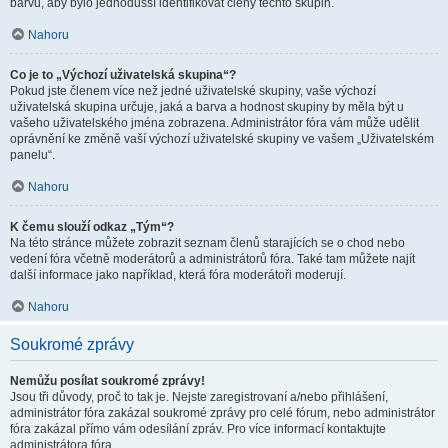
barvu, aby bylo jednodušší identifikovat členy těchto skupin.
Nahoru
Co je to „Výchozí uživatelská skupina“?
Pokud jste členem více než jedné uživatelské skupiny, vaše výchozí
uživatelská skupina určuje, jaká a barva a hodnost skupiny by měla být u
vašeho uživatelského jména zobrazena. Administrátor fóra vám může udělit
oprávnění ke změně vaší výchozí uživatelské skupiny ve vašem „Uživatelském
panelu“.
Nahoru
K čemu slouží odkaz „Tým“?
Na této stránce můžete zobrazit seznam členů starajících se o chod nebo
vedení fóra včetně moderátorů a administrátorů fóra. Také tam můžete najít
další informace jako například, která fóra moderátoři moderují.
Nahoru
Soukromé zprávy
Nemůžu posílat soukromé zprávy!
Jsou tři důvody, proč to tak je. Nejste zaregistrovaní a/nebo přihlášení,
administrátor fóra zakázal soukromé zprávy pro celé fórum, nebo administrátor
fóra zakázal přímo vám odesílání zpráv. Pro více informací kontaktujte
administrátora fóra.