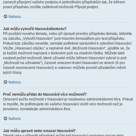
zamezit připojení vašeho podpisu k jednotlivým příspěvkům tak, že během
psaní příspěvku zrušíte zaškrtnutí možnosti
Připojit podpis
.
Nahoru
Jak můžu vytvořit hlasování/anketu?
Při posílání nového tématu, nebo při úpravě prvního příspěvku tématu, klikněte
na záložku „Vytvořit hlasování“ pod hlavním formulářem pro text příspěvku.
Pokud tuto záložku nevidíte, nemáte potřebné oprávnění k vytvoření hlasování.
Vložte „Hlasovací otázku“ a nejméně dvě „Možnosti hlasování“, ujistěte se, že
je každá možnost napsaná v textovém poli na vlastním řádku. Můžete také
nastavit počet možností, které uživatel může během hlasování vybrat (v poli
„Možností na uživatele“), časové omezení trvání hlasování ve dnech (0 pro
časově neomezené hlasování) a nakonec můžete povolit uživatelům měnit
jejich hlasy.
Nahoru
Proč nemůžu přidat do hlasování více možností?
Omezení počtu možností v hlasování je nastaveno administrátorem fóra. Pokud
si myslíte, že potřebujete do vašeho hlasování vložit více možností než je
povoleno, kontaktujte administrátora fóra.
Nahoru
Jak můžu upravit nebo smazat hlasování?
Stejně jako v případě příspěvků může být hlasování upraveno pouze jeho