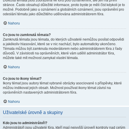
Důležitá témata jsou zobrazena ve fóru pod oznámeními, ale jen na první
stránce. Často obsahují důležité informace, proto byste je měli číst kdykoli je to
možné. Podobně jako u oznámení a globálních oznámení, jsou oprávnění pro
odeslání tématu jako důležitého udělována administrátorem fóra.
Nahoru
Co jsou to zamknutá témata?
Zamknutá témata jsou témata, do kterých uživatelé nemůžou posílat odpovědi
a jakékoliv hlasování, které se v nic nachází, bylo automaticky ukončeno.
Témata můžou být zamknuta moderátorem nebo administrátorem fóra z řady
důvodů. V závislosti na oprávněních, které vám udělil administrátor fóra,
můžete také mít možnost zamykat vlastní témata.
Nahoru
Co jsou to ikony témat?
Ikony témat jsou autory témat vybrané obrázky asociované s příspěvky, které
můžou indikovat jejich obsah. Možnost používat ikony témat závisí na
oprávněních nastavených administrátorem fóra.
Nahoru
Uživatelské úrovně a skupiny
Kdo jsou to administrátoři?
Administrátoři jsou uživatelé fóra, kteří mají nejvyšší úroveň kontroly nad celým