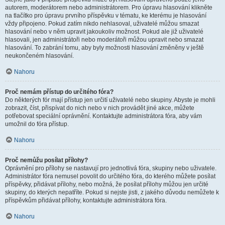
autorem, moderátorem nebo administrátorem. Pro úpravu hlasování klikněte
na tlačítko pro úpravu prvního příspěvku v tématu, ke kterému je hlasování
vždy připojeno. Pokud zatím nikdo nehlasoval, uživatelé můžou smazat
hlasování nebo v něm upravit jakoukoliv možnost. Pokud ale již uživatelé
hlasovali, jen administrátoři nebo moderátoři můžou upravit nebo smazat
hlasování. To zabrání tomu, aby byly možnosti hlasování změněny v ještě
neukončeném hlasování.
Nahoru
Proč nemám přístup do určitého fóra?
Do některých fór mají přístup jen určití uživatelé nebo skupiny. Abyste je mohli
zobrazit, číst, přispívat do nich nebo v nich provádět jiné akce, můžete
potřebovat speciální oprávnění. Kontaktujte administrátora fóra, aby vám
umožnil do fóra přístup.
Nahoru
Proč nemůžu posílat přílohy?
Oprávnění pro přílohy se nastavují pro jednotlivá fóra, skupiny nebo uživatele.
Administrátor fóra nemusel povolit do určitého fóra, do kterého můžete posílat
příspěvky, přidávat přílohy, nebo možná, že posílat přílohy můžou jen určité
skupiny, do kterých nepatříte. Pokud si nejste jisti, z jakého důvodu nemůžete k
příspěvkům přidávat přílohy, kontaktujte administrátora fóra.
Nahoru