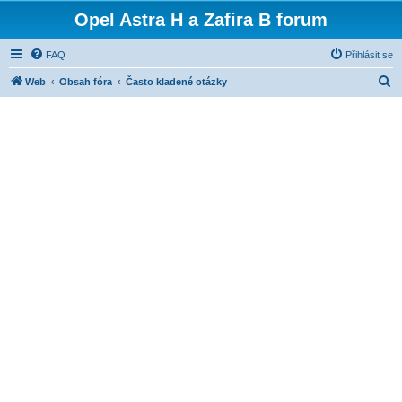
Opel Astra H a Zafira B forum
FAQ
Přihlásit se
H
Web
Obsah fóra
Často kladené otázky
l
e
d
a
t