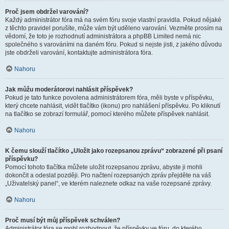
Proč jsem obdržel varování?
Každý administrátor fóra má na svém fóru svoje vlastní pravidla. Pokud nějaké
z těchto pravidel porušíte, může vám být uděleno varování. Vezměte prosím na
vědomí, že toto je rozhodnutí administrátora a phpBB Limited nemá nic
společného s varováními na daném fóru. Pokud si nejste jisti, z jakého důvodu
jste obdrželi varování, kontaktujte administrátora fóra.
Nahoru
Jak můžu moderátorovi nahlásit příspěvek?
Pokud je tato funkce povolena administrátorem fóra, měli byste v příspěvku,
který chcete nahlásit, vidět tlačítko (ikonu) pro nahlášení příspěvku. Po kliknutí
na tlačítko se zobrazí formulář, pomocí kterého můžete příspěvek nahlásit.
Nahoru
K čemu slouží tlačítko „Uložit jako rozepsanou zprávu“ zobrazené při psaní
příspěvku?
Pomocí tohoto tlačítka můžete uložit rozepsanou zprávu, abyste ji mohli
dokončit a odeslat později. Pro načtení rozepsaných zpráv přejděte na váš
„Uživatelský panel“, ve kterém naleznete odkaz na vaše rozepsané zprávy.
Nahoru
Proč musí být můj příspěvek schválen?
Administrátor fóra se mohl rozhodnout, že příspěvky ve fóru, do kterého