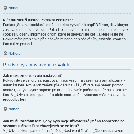
Nahoru
K čemu slouží funkce „Smazat cookies“?
Funkce „Smazat cookies“ smaže cookies vytvořené phpBB fórem, díky kterým
zůstáváte přihlášen ve fóru. Pokud je to povoleno majitelem fóra, můžou být v
cookies uloženy informace o tom, které příspěvky jste četli, a které ještě ne.
Pokud máte problém s přihlašováním nebo odhlašováním, smazání cookies
fóra může pomoci.
Nahoru
Předvolby a nastavení uživatele
Jak můžu změnit svoje nastavení?
Pokud jste se ve fóru zaregistrovali, jsou všechna vaše nastavení uložena v
databázi fóra. Pro jejich změnu přejděte na váš „Uživatelský panel“ pomocí
odkazu, který obvykle najdete po kliknutí na vaše jméno nahoře na stránkách
fóra. V „Uživatelském panelu“ budete moci změnit všechna vaše nastavení a
předvolby fóra.
Nahoru
Jak můžu zabránit tomu, aby bylo moje uživatelské jméno zobrazeno na
seznamu uživatelů nacházejících se ve fóru?
V „Uživatelském panelu“ na záložce „Nastavení fóra“ -> „Obecné nastavení