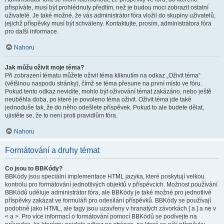
přispíváte, musí být prohlédnuty předtím, než je budou moci zobrazit ostatní
uživatelé. Je také možné, že vás administrátor fóra vložil do skupiny uživatelů,
jejichž příspěvky musí být schváleny. Kontaktujte, prosím, administrátora fóra
pro další informace.
Nahoru
Jak můžu oživit moje téma?
Při zobrazení tématu můžete oživit téma kliknutím na odkaz „Oživit téma“
(většinou naspodu stránky), čímž se téma přesune na první místo ve fóru.
Pokud tento odkaz nevidíte, mohlo být oživování témat zakázáno, nebo ještě
neuběhla doba, po které je povoleno téma oživit. Oživit téma jde také
jednoduše tak, že do něho odešlete příspěvek. Pokud to ale budete dělat,
ujistěte se, že to není proti pravidlům fóra.
Nahoru
Formátování a druhy témat
Co jsou to BBKódy?
BBKódy jsou speciální implementace HTML jazyka, které poskytují velkou
kontrolu pro formátování jednotlivých objektů v příspěvcích. Možnost používání
BBKódů uděluje administrátor fóra, ale BBKódy je také možné pro jednotlivé
příspěvky zakázat ve formuláři pro odesílání příspěvků. BBKódy se používají
podobně jako HTML, ale tagy jsou uzavřeny v hranatých závorkách [ a ] a ne v
< a >. Pro více informací o formátování pomocí BBKódů se podívejte na