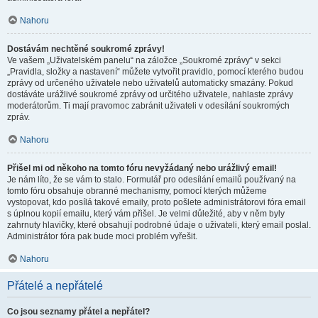
Nahoru
Dostávám nechtěné soukromé zprávy!
Ve vašem „Uživatelském panelu“ na záložce „Soukromé zprávy“ v sekci
„Pravidla, složky a nastavení“ můžete vytvořit pravidlo, pomocí kterého budou
zprávy od určeného uživatele nebo uživatelů automaticky smazány. Pokud
dostáváte urážlivé soukromé zprávy od určitého uživatele, nahlaste zprávy
moderátorům. Ti mají pravomoc zabránit uživateli v odesílání soukromých
zpráv.
Nahoru
Přišel mi od někoho na tomto fóru nevyžádaný nebo urážlivý email!
Je nám líto, že se vám to stalo. Formulář pro odesílání emailů používaný na
tomto fóru obsahuje obranné mechanismy, pomocí kterých můžeme
vystopovat, kdo posílá takové emaily, proto pošlete administrátorovi fóra email
s úplnou kopií emailu, který vám přišel. Je velmi důležité, aby v něm byly
zahrnuty hlavičky, které obsahují podrobné údaje o uživateli, který email poslal.
Administrátor fóra pak bude moci problém vyřešit.
Nahoru
Přátelé a nepřátelé
Co jsou seznamy přátel a nepřátel?