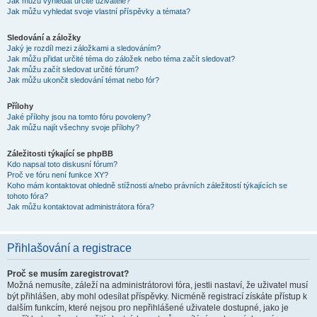
Jak můžu vyhledat určité uživatele?
Jak můžu vyhledat svoje vlastní příspěvky a témata?
Sledování a záložky
Jaký je rozdíl mezi záložkami a sledováním?
Jak můžu přidat určité téma do záložek nebo téma začít sledovat?
Jak můžu začít sledovat určité fórum?
Jak můžu ukončit sledování témat nebo fór?
Přílohy
Jaké přílohy jsou na tomto fóru povoleny?
Jak můžu najít všechny svoje přílohy?
Záležitosti týkající se phpBB
Kdo napsal toto diskusní fórum?
Proč ve fóru není funkce XY?
Koho mám kontaktovat ohledně stížnosti a/nebo právních záležitostí týkajících se
tohoto fóra?
Jak můžu kontaktovat administrátora fóra?
Přihlašování a registrace
Proč se musím zaregistrovat?
Možná nemusíte, záleží na administrátorovi fóra, jestli nastaví, že uživatel musí
být přihlášen, aby mohl odesílat příspěvky. Nicméně registrací získáte přístup k
dalším funkcím, které nejsou pro nepřihlášené uživatele dostupné, jako je