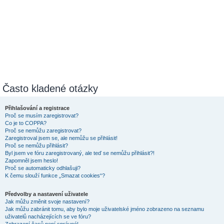
Často kladené otázky
Přihlašování a registrace
Proč se musím zaregistrovat?
Co je to COPPA?
Proč se nemůžu zaregistrovat?
Zaregistroval jsem se, ale nemůžu se přihlásit!
Proč se nemůžu přihlásit?
Byl jsem ve fóru zaregistrovaný, ale teď se nemůžu přihlásit?!
Zapomněl jsem heslo!
Proč se automaticky odhlašuji?
K čemu slouží funkce „Smazat cookies“?
Předvolby a nastavení uživatele
Jak můžu změnit svoje nastavení?
Jak můžu zabránit tomu, aby bylo moje uživatelské jméno zobrazeno na seznamu
uživatelů nacházejících se ve fóru?