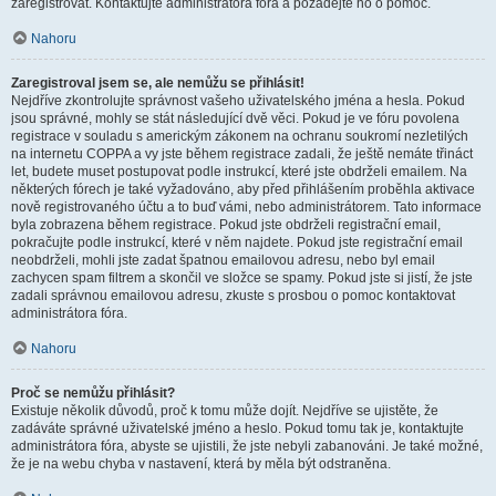
zaregistrovat. Kontaktujte administrátora fóra a požádejte ho o pomoc.
Nahoru
Zaregistroval jsem se, ale nemůžu se přihlásit!
Nejdříve zkontrolujte správnost vašeho uživatelského jména a hesla. Pokud
jsou správné, mohly se stát následující dvě věci. Pokud je ve fóru povolena
registrace v souladu s americkým zákonem na ochranu soukromí nezletilých
na internetu COPPA a vy jste během registrace zadali, že ještě nemáte třináct
let, budete muset postupovat podle instrukcí, které jste obdrželi emailem. Na
některých fórech je také vyžadováno, aby před přihlášením proběhla aktivace
nově registrovaného účtu a to buď vámi, nebo administrátorem. Tato informace
byla zobrazena během registrace. Pokud jste obdrželi registrační email,
pokračujte podle instrukcí, které v něm najdete. Pokud jste registrační email
neobdrželi, mohli jste zadat špatnou emailovou adresu, nebo byl email
zachycen spam filtrem a skončil ve složce se spamy. Pokud jste si jistí, že jste
zadali správnou emailovou adresu, zkuste s prosbou o pomoc kontaktovat
administrátora fóra.
Nahoru
Proč se nemůžu přihlásit?
Existuje několik důvodů, proč k tomu může dojít. Nejdříve se ujistěte, že
zadáváte správné uživatelské jméno a heslo. Pokud tomu tak je, kontaktujte
administrátora fóra, abyste se ujistili, že jste nebyli zabanováni. Je také možné,
že je na webu chyba v nastavení, která by měla být odstraněna.