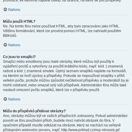
průvodce, ke kterému najdete odkaz na stránce, na které se píší příspěvky.
Nahoru
Můžu použít HTML?
Ne. Na tomto fóru nelze používat HTML, aby bylo zpracováno jako HTML.
Většinu formátování, které lze provést pomocí HTML, lze nahradit použitím
BBKódů.
Nahoru
Co jsou to smajlíci?
Smajlíci nebo emotikony jsou malé obrázky, které můžou být použity k
vyjádření pocitů a vytvořeny za použití krátkého kódu, např. kód :) znamená
radost a kód :( znamená smutek. Úplný seznam smajlíků najdete na formuláři,
na kterém se tvoří zprávy a příspěvky. Pokuste se nepoužívat smajlíky v příliš
velkém počtu, protože můžou způsobit nečitelnost příspěvku a moderátoři by je
mohli odstranit, nebo smazat celý váš příspěvek. Administrátor fóra může také
nastavit omezení počtu smajlíků, které lze v příspěvku použít.
Nahoru
Můžu do příspěvků přidávat obrázky?
Ano, obrázky můžou být ve vašich příspěvcích zobrazeny. Pokud administrátor
povolil ve fóru používání příloh, budete moci nahrát obrázek do fóra. V
opačném případě musíte odkázat na obrázek, který se nachází na veřejně
přístupném webovém serveru, např. http://www.priklad.cz/muj-obrazek.gif.