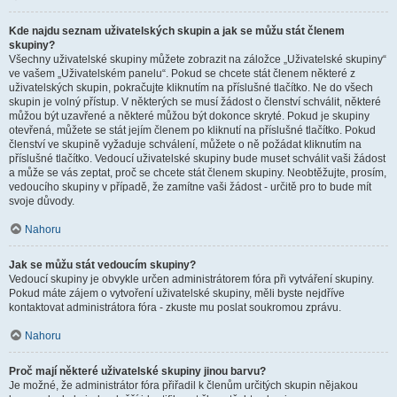
Kde najdu seznam uživatelských skupin a jak se můžu stát členem
skupiny?
Všechny uživatelské skupiny můžete zobrazit na záložce „Uživatelské skupiny“
ve vašem „Uživatelském panelu“. Pokud se chcete stát členem některé z
uživatelských skupin, pokračujte kliknutím na příslušné tlačítko. Ne do všech
skupin je volný přístup. V některých se musí žádost o členství schválit, některé
můžou být uzavřené a některé můžou být dokonce skryté. Pokud je skupiny
otevřená, můžete se stát jejím členem po kliknutí na příslušné tlačítko. Pokud
členství ve skupině vyžaduje schválení, můžete o ně požádat kliknutím na
příslušné tlačítko. Vedoucí uživatelské skupiny bude muset schválit vaši žádost
a může se vás zeptat, proč se chcete stát členem skupiny. Neobtěžujte, prosím,
vedoucího skupiny v případě, že zamítne vaši žádost - určitě pro to bude mít
svoje důvody.
Nahoru
Jak se můžu stát vedoucím skupiny?
Vedoucí skupiny je obvykle určen administrátorem fóra při vytváření skupiny.
Pokud máte zájem o vytvoření uživatelské skupiny, měli byste nejdříve
kontaktovat administrátora fóra - zkuste mu poslat soukromou zprávu.
Nahoru
Proč mají některé uživatelské skupiny jinou barvu?
Je možné, že administrátor fóra přiřadil k členům určitých skupin nějakou