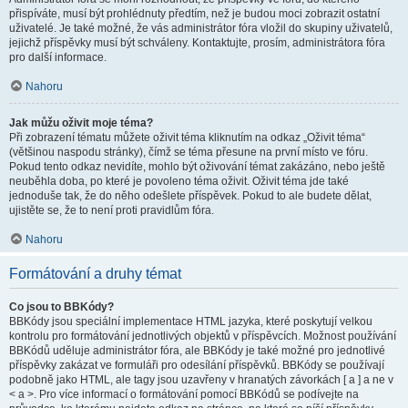
přispíváte, musí být prohlédnuty předtím, než je budou moci zobrazit ostatní
uživatelé. Je také možné, že vás administrátor fóra vložil do skupiny uživatelů,
jejichž příspěvky musí být schváleny. Kontaktujte, prosím, administrátora fóra
pro další informace.
Nahoru
Jak můžu oživit moje téma?
Při zobrazení tématu můžete oživit téma kliknutím na odkaz „Oživit téma“
(většinou naspodu stránky), čímž se téma přesune na první místo ve fóru.
Pokud tento odkaz nevidíte, mohlo být oživování témat zakázáno, nebo ještě
neuběhla doba, po které je povoleno téma oživit. Oživit téma jde také
jednoduše tak, že do něho odešlete příspěvek. Pokud to ale budete dělat,
ujistěte se, že to není proti pravidlům fóra.
Nahoru
Formátování a druhy témat
Co jsou to BBKódy?
BBKódy jsou speciální implementace HTML jazyka, které poskytují velkou
kontrolu pro formátování jednotlivých objektů v příspěvcích. Možnost používání
BBKódů uděluje administrátor fóra, ale BBKódy je také možné pro jednotlivé
příspěvky zakázat ve formuláři pro odesílání příspěvků. BBKódy se používají
podobně jako HTML, ale tagy jsou uzavřeny v hranatých závorkách [ a ] a ne v
< a >. Pro více informací o formátování pomocí BBKódů se podívejte na