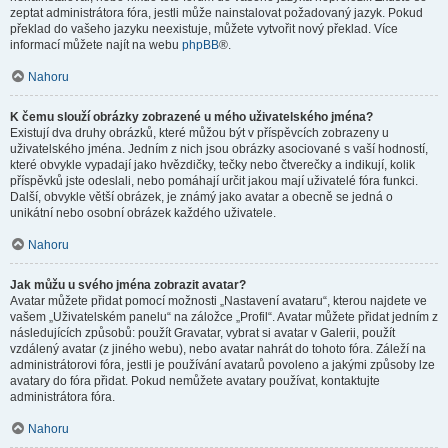
zeptat administrátora fóra, jestli může nainstalovat požadovaný jazyk. Pokud
překlad do vašeho jazyku neexistuje, můžete vytvořit nový překlad. Více
informací můžete najít na webu
phpBB
®.
Nahoru
K čemu slouží obrázky zobrazené u mého uživatelského jména?
Existují dva druhy obrázků, které můžou být v příspěvcích zobrazeny u
uživatelského jména. Jedním z nich jsou obrázky asociované s vaší hodností,
které obvykle vypadají jako hvězdičky, tečky nebo čtverečky a indikují, kolik
příspěvků jste odeslali, nebo pomáhají určit jakou mají uživatelé fóra funkci.
Další, obvykle větší obrázek, je známý jako avatar a obecně se jedná o
unikátní nebo osobní obrázek každého uživatele.
Nahoru
Jak můžu u svého jména zobrazit avatar?
Avatar můžete přidat pomocí možnosti „Nastavení avataru“, kterou najdete ve
vašem „Uživatelském panelu“ na záložce „Profil“. Avatar můžete přidat jedním z
následujících způsobů: použít Gravatar, vybrat si avatar v Galerii, použít
vzdálený avatar (z jiného webu), nebo avatar nahrát do tohoto fóra. Záleží na
administrátorovi fóra, jestli je používání avatarů povoleno a jakými způsoby lze
avatary do fóra přidat. Pokud nemůžete avatary používat, kontaktujte
administrátora fóra.
Nahoru