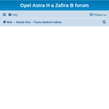
Opel Astra H a Zafira B forum
FAQ
Přihlásit se
H
Web
Obsah fóra
Často kladené otázky
l
e
d
a
t