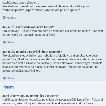
nachází nad a pod tématem.
Pro sledování tématu můžete také poslat do tématu odpověď a přitom
zatrhnout políčko „Upozornit mě, když někdo pošle odpověď“.
Nahoru
Jak můžu začít sledovat určité fórum?
Pro sledování určitého fóra přejděte do toho fóra a klikněte na odkaz „Sledovat
fórum“, který se nachází naspodu stránky.
Nahoru
Jak můžu ukončit sledování témat nebo fór?
Pro ukončení sledování tématu nebo fóra přejděte ve vašem „Uživatelském
panelu“ na „Sledovaná fóra a témata“, zatrhněte témata a fóra, která nechcete
nadále sledovat a klikněte na tlačítko „Ukončit sledování označených“. Můžete
také kliknout v tématu na odkaz „Ukončit sledování tématu“ nebo ve fóru na
odkaz „Ukončit sledování fóra“.
Nahoru
Přílohy
Jaké přílohy jsou na tomto fóru povoleny?
Každý administrátor fóra může povolit nebo zakázat určité typy příloh. Pokud si
nejste jisti, jaké přílohy můžete nahrát, kontaktujte administrátora fóra a