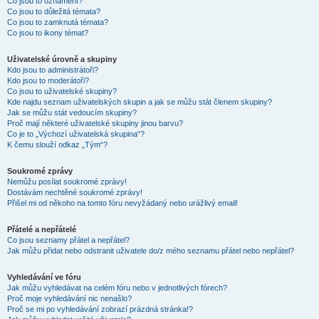
Co jsou to oznámení?
Co jsou to důležitá témata?
Co jsou to zamknutá témata?
Co jsou to ikony témat?
Uživatelské úrovně a skupiny
Kdo jsou to administrátoři?
Kdo jsou to moderátoři?
Co jsou to uživatelské skupiny?
Kde najdu seznam uživatelských skupin a jak se můžu stát členem skupiny?
Jak se můžu stát vedoucím skupiny?
Proč mají některé uživatelské skupiny jinou barvu?
Co je to „Výchozí uživatelská skupina“?
K čemu slouží odkaz „Tým“?
Soukromé zprávy
Nemůžu posílat soukromé zprávy!
Dostávám nechtěné soukromé zprávy!
Přišel mi od někoho na tomto fóru nevyžádaný nebo urážlivý email!
Přátelé a nepřátelé
Co jsou seznamy přátel a nepřátel?
Jak můžu přidat nebo odstranit uživatele do/z mého seznamu přátel nebo nepřátel?
Vyhledávání ve fóru
Jak můžu vyhledávat na celém fóru nebo v jednotlivých fórech?
Proč moje vyhledávání nic nenašlo?
Proč se mi po vyhledávání zobrazí prázdná stránka!?