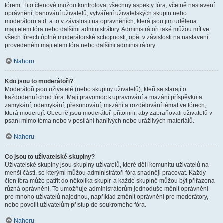
fórem. Tito členové můžou kontrolovat všechny aspekty fóra, včetně nastavení
oprávnění, banování uživatelů, vytváření uživatelských skupin nebo
moderátorů atd. a to v závislosti na oprávněních, která jsou jim udělena
majitelem fóra nebo dalšími administrátory. Administrátoři také můžou mít ve
všech fórech úplné moderátorské schopnosti, opět v závislosti na nastavení
provedeném majitelem fóra nebo dalšími administrátory.
Nahoru
Kdo jsou to moderátoři?
Moderátoři jsou uživatelé (nebo skupiny uživatelů), kteří se starají o
každodenní chod fóra. Mají pravomoc k upravování a mazání příspěvků a
zamykání, odemykání, přesunování, mazání a rozdělování témat ve fórech,
která moderují. Obecně jsou moderátoři přítomni, aby zabraňovali uživatelů v
psaní mimo téma nebo v posílání hanlivých nebo urážlivých materiálů.
Nahoru
Co jsou to uživatelské skupiny?
Uživatelské skupiny jsou skupiny uživatelů, které dělí komunitu uživatelů na
menší části, se kterými můžou administrátoři fóra snadněji pracovat. Každý
člen fóra může patřit do několika skupin a každé skupině můžou být přiřazena
různá oprávnění. To umožňuje administrátorům jednoduše měnit oprávnění
pro mnoho uživatelů najednou, například změnit oprávnění pro moderátory,
nebo povolit uživatelům přístup do soukromého fóra.
Nahoru