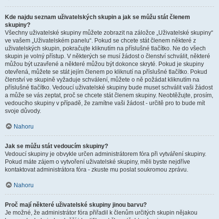
Kde najdu seznam uživatelských skupin a jak se můžu stát členem
skupiny?
Všechny uživatelské skupiny můžete zobrazit na záložce „Uživatelské skupiny“
ve vašem „Uživatelském panelu“. Pokud se chcete stát členem některé z
uživatelských skupin, pokračujte kliknutím na příslušné tlačítko. Ne do všech
skupin je volný přístup. V některých se musí žádost o členství schválit, některé
můžou být uzavřené a některé můžou být dokonce skryté. Pokud je skupiny
otevřená, můžete se stát jejím členem po kliknutí na příslušné tlačítko. Pokud
členství ve skupině vyžaduje schválení, můžete o ně požádat kliknutím na
příslušné tlačítko. Vedoucí uživatelské skupiny bude muset schválit vaši žádost
a může se vás zeptat, proč se chcete stát členem skupiny. Neobtěžujte, prosím,
vedoucího skupiny v případě, že zamítne vaši žádost - určitě pro to bude mít
svoje důvody.
Nahoru
Jak se můžu stát vedoucím skupiny?
Vedoucí skupiny je obvykle určen administrátorem fóra při vytváření skupiny.
Pokud máte zájem o vytvoření uživatelské skupiny, měli byste nejdříve
kontaktovat administrátora fóra - zkuste mu poslat soukromou zprávu.
Nahoru
Proč mají některé uživatelské skupiny jinou barvu?
Je možné, že administrátor fóra přiřadil k členům určitých skupin nějakou