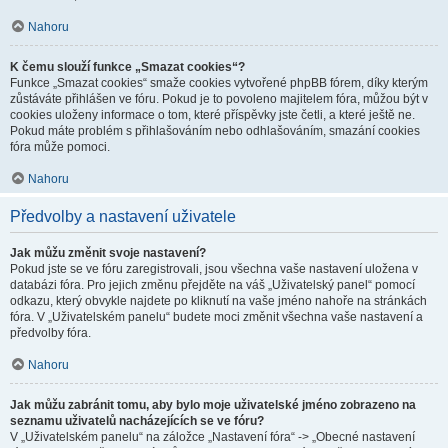
Nahoru
K čemu slouží funkce „Smazat cookies“?
Funkce „Smazat cookies“ smaže cookies vytvořené phpBB fórem, díky kterým
zůstáváte přihlášen ve fóru. Pokud je to povoleno majitelem fóra, můžou být v
cookies uloženy informace o tom, které příspěvky jste četli, a které ještě ne.
Pokud máte problém s přihlašováním nebo odhlašováním, smazání cookies
fóra může pomoci.
Nahoru
Předvolby a nastavení uživatele
Jak můžu změnit svoje nastavení?
Pokud jste se ve fóru zaregistrovali, jsou všechna vaše nastavení uložena v
databázi fóra. Pro jejich změnu přejděte na váš „Uživatelský panel“ pomocí
odkazu, který obvykle najdete po kliknutí na vaše jméno nahoře na stránkách
fóra. V „Uživatelském panelu“ budete moci změnit všechna vaše nastavení a
předvolby fóra.
Nahoru
Jak můžu zabránit tomu, aby bylo moje uživatelské jméno zobrazeno na
seznamu uživatelů nacházejících se ve fóru?
V „Uživatelském panelu“ na záložce „Nastavení fóra“ -> „Obecné nastavení