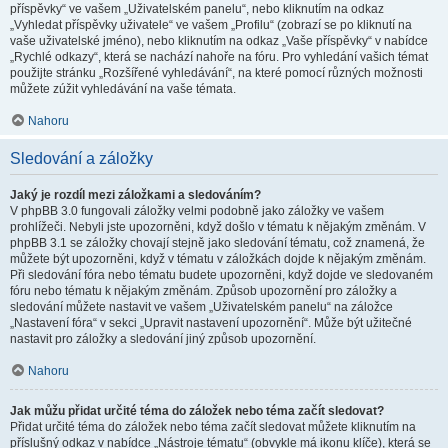
příspěvky“ ve vašem „Uživatelském panelu“, nebo kliknutím na odkaz
„Vyhledat příspěvky uživatele“ ve vašem „Profilu“ (zobrazí se po kliknutí na
vaše uživatelské jméno), nebo kliknutím na odkaz „Vaše příspěvky“ v nabídce
„Rychlé odkazy“, která se nachází nahoře na fóru. Pro vyhledání vašich témat
použijte stránku „Rozšířené vyhledávání“, na které pomocí různých možnosti
můžete zúžit vyhledávání na vaše témata.
Nahoru
Sledování a záložky
Jaký je rozdíl mezi záložkami a sledováním?
V phpBB 3.0 fungovali záložky velmi podobně jako záložky ve vašem
prohlížeči. Nebyli jste upozorněni, když došlo v tématu k nějakým změnám. V
phpBB 3.1 se záložky chovají stejně jako sledování tématu, což znamená, že
můžete být upozorněni, když v tématu v záložkách dojde k nějakým změnám.
Při sledování fóra nebo tématu budete upozorněni, když dojde ve sledovaném
fóru nebo tématu k nějakým změnám. Způsob upozornění pro záložky a
sledování můžete nastavit ve vašem „Uživatelském panelu“ na záložce
„Nastavení fóra“ v sekci „Upravit nastavení upozornění“. Může být užitečné
nastavit pro záložky a sledování jiný způsob upozornění.
Nahoru
Jak můžu přidat určité téma do záložek nebo téma začít sledovat?
Přidat určité téma do záložek nebo téma začít sledovat můžete kliknutím na
příslušný odkaz v nabídce „Nástroje tématu“ (obvykle má ikonu klíče), která se