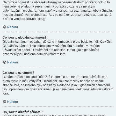
Nemůžete odkázat na obrázek uložený ve vašem vlastním počítači (pokud to
není veřejně přístupný server) ani na obrázky uložené za nějakým
autentizačním mechanizmem, např. v emailech na seznamu.cz nebo v Gmailu,
heslem chráněných webech atd. Aby se obrázek zobrazil, vložte adresu, která
k němu vede do BBKódu [img].
Nahoru
Co jsou to globální oznámení?
Globální oznámení obsahují důležité informace, a proto byste je měli vždy číst.
Globální oznámení jsou zobrazeny v každém fóru nahoře a ve vašem
uživatelském panelu. Oprávnění pro odeslání tématu jako globálního
oznámení jsou udělena administrátorem fóra.
Nahoru
Co jsou to oznámení?
Oznámení často obsahují důležité informace pro fórum, které právě čtete, a
proto byste je měli vždy číst. Oznámení jsou zobrazeny nahoře na každé
stránce fóra, do kterého byly odeslány. Podobně jako u globálních oznámení,
jsou oprávnění pro odeslání tématu jako oznámení udělována administrátorem
fóra.
Nahoru
Co jsou to důležitá témata?