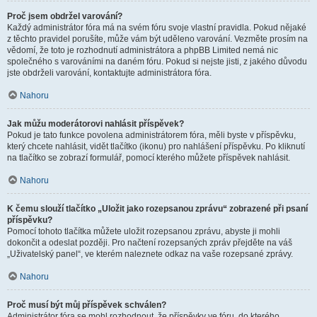
Proč jsem obdržel varování?
Každý administrátor fóra má na svém fóru svoje vlastní pravidla. Pokud nějaké
z těchto pravidel porušíte, může vám být uděleno varování. Vezměte prosím na
vědomí, že toto je rozhodnutí administrátora a phpBB Limited nemá nic
společného s varováními na daném fóru. Pokud si nejste jisti, z jakého důvodu
jste obdrželi varování, kontaktujte administrátora fóra.
Nahoru
Jak můžu moderátorovi nahlásit příspěvek?
Pokud je tato funkce povolena administrátorem fóra, měli byste v příspěvku,
který chcete nahlásit, vidět tlačítko (ikonu) pro nahlášení příspěvku. Po kliknutí
na tlačítko se zobrazí formulář, pomocí kterého můžete příspěvek nahlásit.
Nahoru
K čemu slouží tlačítko „Uložit jako rozepsanou zprávu“ zobrazené při psaní
příspěvku?
Pomocí tohoto tlačítka můžete uložit rozepsanou zprávu, abyste ji mohli
dokončit a odeslat později. Pro načtení rozepsaných zpráv přejděte na váš
„Uživatelský panel“, ve kterém naleznete odkaz na vaše rozepsané zprávy.
Nahoru
Proč musí být můj příspěvek schválen?
Administrátor fóra se mohl rozhodnout, že příspěvky ve fóru, do kterého