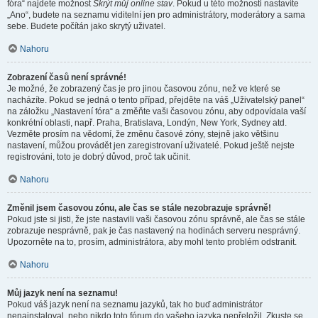
fóra“ najdete možnost
Skrýt můj online stav
. Pokud u této možnosti nastavíte
„Ano“, budete na seznamu viditelní jen pro administrátory, moderátory a sama
sebe. Budete počítán jako skrytý uživatel.
Nahoru
Zobrazení časů není správné!
Je možné, že zobrazený čas je pro jinou časovou zónu, než ve které se
nacházíte. Pokud se jedná o tento případ, přejděte na váš „Uživatelský panel“
na záložku „Nastavení fóra“ a změňte vaši časovou zónu, aby odpovídala vaší
konkrétní oblasti, např. Praha, Bratislava, Londýn, New York, Sydney atd.
Vezměte prosím na vědomí, že změnu časové zóny, stejně jako většinu
nastavení, můžou provádět jen zaregistrovaní uživatelé. Pokud ještě nejste
registrováni, toto je dobrý důvod, proč tak učinit.
Nahoru
Změnil jsem časovou zónu, ale čas se stále nezobrazuje správně!
Pokud jste si jisti, že jste nastavili vaši časovou zónu správně, ale čas se stále
zobrazuje nesprávně, pak je čas nastavený na hodinách serveru nesprávný.
Upozorněte na to, prosím, administrátora, aby mohl tento problém odstranit.
Nahoru
Můj jazyk není na seznamu!
Pokud váš jazyk není na seznamu jazyků, tak ho buď administrátor
nenainstaloval, nebo nikdo toto fórum do vašeho jazyka nepřeložil. Zkuste se