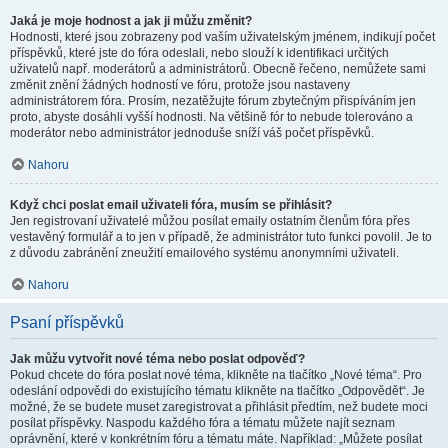
Jaká je moje hodnost a jak ji můžu změnit?
Hodnosti, které jsou zobrazeny pod vaším uživatelským jménem, indikují počet
příspěvků, které jste do fóra odeslali, nebo slouží k identifikaci určitých
uživatelů např. moderátorů a administrátorů. Obecně řečeno, nemůžete sami
změnit znění žádných hodností ve fóru, protože jsou nastaveny
administrátorem fóra. Prosím, nezatěžujte fórum zbytečným přispíváním jen
proto, abyste dosáhli vyšší hodnosti. Na většině fór to nebude tolerováno a
moderátor nebo administrátor jednoduše sníží váš počet příspěvků.
Nahoru
Když chci poslat email uživateli fóra, musím se přihlásit?
Jen registrovaní uživatelé můžou posílat emaily ostatním členům fóra přes
vestavěný formulář a to jen v případě, že administrátor tuto funkci povolil. Je to
z důvodu zabránění zneužití emailového systému anonymními uživateli.
Nahoru
Psaní příspěvků
Jak můžu vytvořit nové téma nebo poslat odpověď?
Pokud chcete do fóra poslat nové téma, klikněte na tlačítko „Nové téma“. Pro
odeslání odpovědi do existujícího tématu klikněte na tlačítko „Odpovědět“. Je
možné, že se budete muset zaregistrovat a přihlásit předtím, než budete moci
posílat příspěvky. Naspodu každého fóra a tématu můžete najít seznam
oprávnění, které v konkrétním fóru a tématu máte. Například: „Můžete posílat