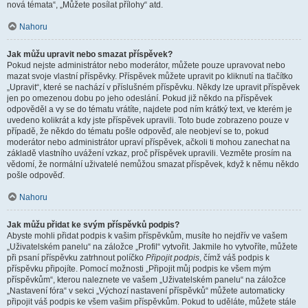
nová témata“, „Můžete posílat přílohy“ atd.
Nahoru
Jak můžu upravit nebo smazat příspěvek?
Pokud nejste administrátor nebo moderátor, můžete pouze upravovat nebo
mazat svoje vlastní příspěvky. Příspěvek můžete upravit po kliknutí na tlačítko
„Upravit“, které se nachází v příslušném příspěvku. Někdy lze upravit příspěvek
jen po omezenou dobu po jeho odeslání. Pokud již někdo na příspěvek
odpověděl a vy se do tématu vrátíte, najdete pod ním krátký text, ve kterém je
uvedeno kolikrát a kdy jste příspěvek upravili. Toto bude zobrazeno pouze v
případě, že někdo do tématu pošle odpověď, ale neobjeví se to, pokud
moderátor nebo administrátor upraví příspěvek, ačkoli ti mohou zanechat na
základě vlastního uvážení vzkaz, proč příspěvek upravili. Vezměte prosím na
vědomí, že normální uživatelé nemůžou smazat příspěvek, když k němu někdo
pošle odpověď.
Nahoru
Jak můžu přidat ke svým příspěvků podpis?
Abyste mohli přidat podpis k vašim příspěvkům, musíte ho nejdřív ve vašem
„Uživatelském panelu“ na záložce „Profil“ vytvořit. Jakmile ho vytvoříte, můžete
při psaní příspěvku zatrhnout políčko
Připojit podpis
, čímž váš podpis k
příspěvku připojíte. Pomocí možnosti „Připojit můj podpis ke všem mým
příspěvkům“, kterou naleznete ve vašem „Uživatelském panelu“ na záložce
„Nastavení fóra“ v sekci „Výchozí nastavení příspěvků“ můžete automaticky
připojit váš podpis ke všem vašim příspěvkům. Pokud to uděláte, můžete stále