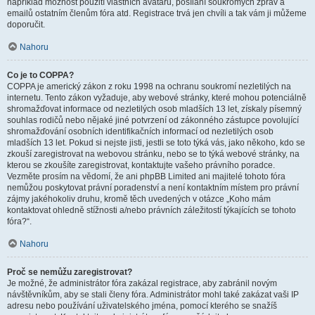
například možnost použití vlastních avatarů, posílání soukromých zpráv a
emailů ostatním členům fóra atd. Registrace trvá jen chvíli a tak vám ji můžeme
doporučit.
Nahoru
Co je to COPPA?
COPPA je americký zákon z roku 1998 na ochranu soukromí nezletilých na
internetu. Tento zákon vyžaduje, aby webové stránky, které mohou potenciálně
shromažďovat informace od nezletilých osob mladších 13 let, získaly písemný
souhlas rodičů nebo nějaké jiné potvrzení od zákonného zástupce povolující
shromažďování osobních identifikačních informací od nezletilých osob
mladších 13 let. Pokud si nejste jisti, jestli se toto týká vás, jako někoho, kdo se
zkouší zaregistrovat na webovou stránku, nebo se to týká webové stránky, na
kterou se zkoušíte zaregistrovat, kontaktujte vašeho právního poradce.
Vezměte prosím na vědomí, že ani phpBB Limited ani majitelé tohoto fóra
nemůžou poskytovat právní poradenství a není kontaktním místem pro právní
zájmy jakéhokoliv druhu, kromě těch uvedených v otázce „Koho mám
kontaktovat ohledně stížnosti a/nebo právních záležitostí týkajících se tohoto
fóra?“.
Nahoru
Proč se nemůžu zaregistrovat?
Je možné, že administrátor fóra zakázal registrace, aby zabránil novým
návštěvníkům, aby se stali členy fóra. Administrátor mohl také zakázat vaši IP
adresu nebo používání uživatelského jména, pomocí kterého se snažíš