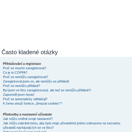
Často kladené otázky
Přihlašování a registrace
Proč se musím zaregistrovat?
Co je to COPPA?
Proč se nemůžu zaregistrovat?
Zaregistroval jsem se, ale nemůžu se přihlásit!
Proč se nemůžu přihlásit?
Byl jsem ve fóru zaregistrovaný, ale teď se nemůžu přihlásit?!
Zapomněl jsem heslo!
Proč se automaticky odhlašuji?
K čemu slouží funkce „Smazat cookies“?
Předvolby a nastavení uživatele
Jak můžu změnit svoje nastavení?
Jak můžu zabránit tomu, aby bylo moje uživatelské jméno zobrazeno na seznamu
uživatelů nacházejících se ve fóru?