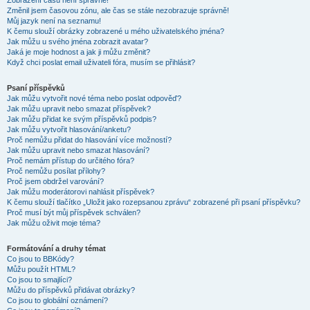
Zobrazení časů není správné!
Změnil jsem časovou zónu, ale čas se stále nezobrazuje správně!
Můj jazyk není na seznamu!
K čemu slouží obrázky zobrazené u mého uživatelského jména?
Jak můžu u svého jména zobrazit avatar?
Jaká je moje hodnost a jak ji můžu změnit?
Když chci poslat email uživateli fóra, musím se přihlásit?
Psaní příspěvků
Jak můžu vytvořit nové téma nebo poslat odpověď?
Jak můžu upravit nebo smazat příspěvek?
Jak můžu přidat ke svým příspěvků podpis?
Jak můžu vytvořit hlasování/anketu?
Proč nemůžu přidat do hlasování více možností?
Jak můžu upravit nebo smazat hlasování?
Proč nemám přístup do určitého fóra?
Proč nemůžu posílat přílohy?
Proč jsem obdržel varování?
Jak můžu moderátorovi nahlásit příspěvek?
K čemu slouží tlačítko „Uložit jako rozepsanou zprávu“ zobrazené při psaní příspěvku?
Proč musí být můj příspěvek schválen?
Jak můžu oživit moje téma?
Formátování a druhy témat
Co jsou to BBKódy?
Můžu použít HTML?
Co jsou to smajlíci?
Můžu do příspěvků přidávat obrázky?
Co jsou to globální oznámení?