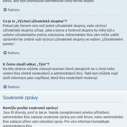
barvu, aby bylo jednodušší identifikovat členy těchto skupin.
Nahoru
Co je to „Výchozí uživatelská skupina“?
Pokud jste členem více než jedné uživatelské skupiny, vaše výchozí
uživatelská skupina určuje, jaká a barva a hodnost skupiny by měla být u
vašeho uživatelského jména zobrazena. Administrátor fóra vám může udělit
oprávnění ke změně vaší výchozí uživatelské skupiny ve vašem „Uživatelském
panelu“.
Nahoru
K čemu slouží odkaz „Tým“?
Na této stránce můžete zobrazit seznam členů starajících se o chod nebo
vedení fóra včetně moderátorů a administrátorů fóra. Také tam můžete najít
další informace jako například, která fóra moderátoři moderují.
Nahoru
Soukromé zprávy
Nemůžu posílat soukromé zprávy!
Jsou tři důvody, proč to tak je. Nejste zaregistrovaní a/nebo přihlášení,
administrátor fóra zakázal soukromé zprávy pro celé fórum, nebo administrátor
fóra zakázal přímo vám odesílání zpráv. Pro více informací kontaktujte
administrátora fóra.