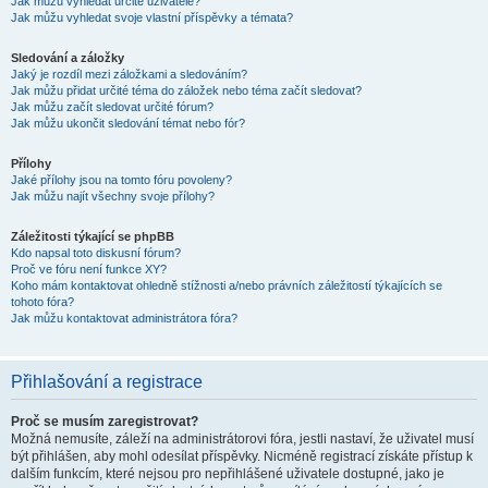
Jak můžu vyhledat určité uživatele?
Jak můžu vyhledat svoje vlastní příspěvky a témata?
Sledování a záložky
Jaký je rozdíl mezi záložkami a sledováním?
Jak můžu přidat určité téma do záložek nebo téma začít sledovat?
Jak můžu začít sledovat určité fórum?
Jak můžu ukončit sledování témat nebo fór?
Přílohy
Jaké přílohy jsou na tomto fóru povoleny?
Jak můžu najít všechny svoje přílohy?
Záležitosti týkající se phpBB
Kdo napsal toto diskusní fórum?
Proč ve fóru není funkce XY?
Koho mám kontaktovat ohledně stížnosti a/nebo právních záležitostí týkajících se
tohoto fóra?
Jak můžu kontaktovat administrátora fóra?
Přihlašování a registrace
Proč se musím zaregistrovat?
Možná nemusíte, záleží na administrátorovi fóra, jestli nastaví, že uživatel musí
být přihlášen, aby mohl odesílat příspěvky. Nicméně registrací získáte přístup k
dalším funkcím, které nejsou pro nepřihlášené uživatele dostupné, jako je