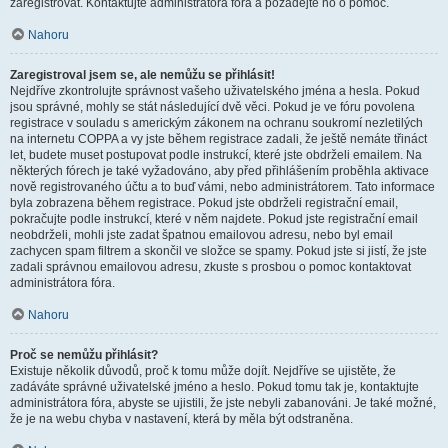
zaregistrovat. Kontaktujte administrátora fóra a požádejte ho o pomoc.
Nahoru
Zaregistroval jsem se, ale nemůžu se přihlásit!
Nejdříve zkontrolujte správnost vašeho uživatelského jména a hesla. Pokud
jsou správné, mohly se stát následující dvě věci. Pokud je ve fóru povolena
registrace v souladu s americkým zákonem na ochranu soukromí nezletilých
na internetu COPPA a vy jste během registrace zadali, že ještě nemáte třináct
let, budete muset postupovat podle instrukcí, které jste obdrželi emailem. Na
některých fórech je také vyžadováno, aby před přihlášením proběhla aktivace
nově registrovaného účtu a to buď vámi, nebo administrátorem. Tato informace
byla zobrazena během registrace. Pokud jste obdrželi registrační email,
pokračujte podle instrukcí, které v něm najdete. Pokud jste registrační email
neobdrželi, mohli jste zadat špatnou emailovou adresu, nebo byl email
zachycen spam filtrem a skončil ve složce se spamy. Pokud jste si jistí, že jste
zadali správnou emailovou adresu, zkuste s prosbou o pomoc kontaktovat
administrátora fóra.
Nahoru
Proč se nemůžu přihlásit?
Existuje několik důvodů, proč k tomu může dojít. Nejdříve se ujistěte, že
zadáváte správné uživatelské jméno a heslo. Pokud tomu tak je, kontaktujte
administrátora fóra, abyste se ujistili, že jste nebyli zabanováni. Je také možné,
že je na webu chyba v nastavení, která by měla být odstraněna.