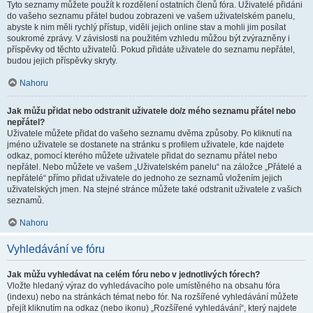
Tyto seznamy můžete použít k rozdělení ostatních členů fóra. Uživatelé přidáni
do vašeho seznamu přátel budou zobrazeni ve vašem uživatelském panelu,
abyste k nim měli rychlý přístup, viděli jejich online stav a mohli jim posílat
soukromé zprávy. V závislosti na použitém vzhledu můžou být zvýrazněny i
příspěvky od těchto uživatelů. Pokud přidáte uživatele do seznamu nepřátel,
budou jejich příspěvky skryty.
Nahoru
Jak můžu přidat nebo odstranit uživatele do/z mého seznamu přátel nebo
nepřátel?
Uživatele můžete přidat do vašeho seznamu dvěma způsoby. Po kliknutí na
jméno uživatele se dostanete na stránku s profilem uživatele, kde najdete
odkaz, pomocí kterého můžete uživatele přidat do seznamu přátel nebo
nepřátel. Nebo můžete ve vašem „Uživatelském panelu“ na záložce „Přátelé a
nepřátelé“ přímo přidat uživatele do jednoho ze seznamů vložením jejich
uživatelských jmen. Na stejné stránce můžete také odstranit uživatele z vašich
seznamů.
Nahoru
Vyhledávání ve fóru
Jak můžu vyhledávat na celém fóru nebo v jednotlivých fórech?
Vložte hledaný výraz do vyhledávacího pole umístěného na obsahu fóra
(indexu) nebo na stránkách témat nebo fór. Na rozšířené vyhledávání můžete
přejít kliknutím na odkaz (nebo ikonu) „Rozšířené vyhledávání“, který najdete