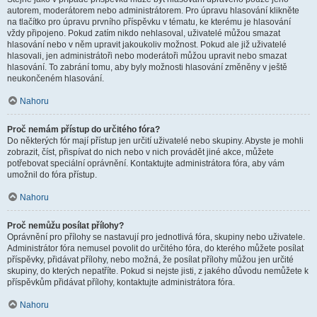
autorem, moderátorem nebo administrátorem. Pro úpravu hlasování klikněte
na tlačítko pro úpravu prvního příspěvku v tématu, ke kterému je hlasování
vždy připojeno. Pokud zatím nikdo nehlasoval, uživatelé můžou smazat
hlasování nebo v něm upravit jakoukoliv možnost. Pokud ale již uživatelé
hlasovali, jen administrátoři nebo moderátoři můžou upravit nebo smazat
hlasování. To zabrání tomu, aby byly možnosti hlasování změněny v ještě
neukončeném hlasování.
Nahoru
Proč nemám přístup do určitého fóra?
Do některých fór mají přístup jen určití uživatelé nebo skupiny. Abyste je mohli
zobrazit, číst, přispívat do nich nebo v nich provádět jiné akce, můžete
potřebovat speciální oprávnění. Kontaktujte administrátora fóra, aby vám
umožnil do fóra přístup.
Nahoru
Proč nemůžu posílat přílohy?
Oprávnění pro přílohy se nastavují pro jednotlivá fóra, skupiny nebo uživatele.
Administrátor fóra nemusel povolit do určitého fóra, do kterého můžete posílat
příspěvky, přidávat přílohy, nebo možná, že posílat přílohy můžou jen určité
skupiny, do kterých nepatříte. Pokud si nejste jisti, z jakého důvodu nemůžete k
příspěvkům přidávat přílohy, kontaktujte administrátora fóra.
Nahoru