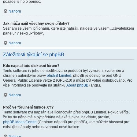
požádejte ho o pomoc.
Nahoru
Jak můžu najít všechny svoje přílohy?
Seznam se všemi přílohami, které jste nahráli, najdete ve vašem „Uživatelském
panelu“ v sekci „Přílohy“.
Nahoru
Záležitosti týkající se phpBB
Kdo napsal toto diskusní fórum?
Tento software (v jeho nemodifikované podobě) byl vytvořen, zveřejněn a
chráněn autorskými právy
phpBB Limited
. phpBB je dostupné pod GNU
General Public License verze 2 (GPL-2.0) a může být volně distribuováno. Pro
více informací se podívejte na stránku
About phpBB
(angl.).
Nahoru
Proč ve fóru není funkce XY?
Tento software byl napsán a je licencován přes phpBB Limited. Pokud věříte,
že by do něho měla být přidána nějaká funkce, navštivte, prosím,
phpBB Ideas Centre
(Centrum nápadů pro phpBB), kde můžete hlasovat pro
existující nápady nebo navrhnout nové funkce.
Nahoru