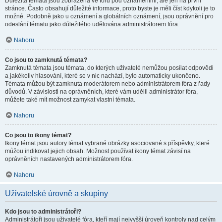
Důležitá témata jsou zobrazena ve fóru pod oznámeními, ale jen na první
stránce. Často obsahují důležité informace, proto byste je měli číst kdykoli je to
možné. Podobně jako u oznámení a globálních oznámení, jsou oprávnění pro
odeslání tématu jako důležitého udělována administrátorem fóra.
Nahoru
Co jsou to zamknutá témata?
Zamknutá témata jsou témata, do kterých uživatelé nemůžou posílat odpovědi
a jakékoliv hlasování, které se v nic nachází, bylo automaticky ukončeno.
Témata můžou být zamknuta moderátorem nebo administrátorem fóra z řady
důvodů. V závislosti na oprávněních, které vám udělil administrátor fóra,
můžete také mít možnost zamykat vlastní témata.
Nahoru
Co jsou to ikony témat?
Ikony témat jsou autory témat vybrané obrázky asociované s příspěvky, které
můžou indikovat jejich obsah. Možnost používat ikony témat závisí na
oprávněních nastavených administrátorem fóra.
Nahoru
Uživatelské úrovně a skupiny
Kdo jsou to administrátoři?
Administrátoři jsou uživatelé fóra, kteří mají nejvyšší úroveň kontroly nad celým