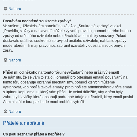
Nahoru
Dostávám nechtěné soukromé zprávy!
Ve vašem „Uživatelském panelu“ na záložce „Soukromé zprávy“ v sekci
„Pravidla, složky a nastavení“ můžete vytvořit pravidlo, pomocí kterého budou
zprávy od určeného uživatele nebo uživatelů automaticky smazány. Pokud
dostáváte urážlivé soukromé zprávy od určitého uživatele, nahlaste zprávy
moderátorům. Ti mají pravomoc zabránit uživateli v odesílání soukromých
zpráv.
Nahoru
Přišel mi od někoho na tomto fóru nevyžádaný nebo urážlivý email!
Je nám líto, že se vám to stalo. Formulář pro odesílání emailů používaný na
tomto fóru obsahuje obranné mechanismy, pomocí kterých můžeme
vystopovat, kdo posílá takové emaily, proto pošlete administrátorovi fóra email
s úplnou kopií emailu, který vám přišel. Je velmi důležité, aby v něm byly
zahrnuty hlavičky, které obsahují podrobné údaje o uživateli, který email poslal.
Administrátor fóra pak bude moci problém vyřešit.
Nahoru
Přátelé a nepřátelé
Co jsou seznamy přátel a nepřátel?