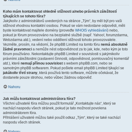
Koho mám kontaktovat ohledně stížnosti a/nebo právních záležitostí
týkajících se tohoto fóra?
Jakýkoliv z administrátorů uvedených na stránce „Tým“, by měl být pro vaši
stížnost vhodnou kontaktní osobou. Pokud se vám nedostane odpovědi, měli
byste kontaktovat majitele domény (proveďte
WHOIS vyhledávání
) nebo,
pokud je fórum provozováno na bezplatné službě (např. Yahoo!, forumzdarma,
Webzdarma atd.), vedení nebo oddělení stížností tohoto provozovatele.
Vezměte, prosím, na vědomí, že phpBB Limited na tomto fóru
nemá absolutně
žádné pravomoci
a nemůže nést odpovědnost za to jak, kde, nebo kým je toto
fórum používáno. Nekontaktujte phpBB Limited v souvislosti s jakýmikoliv
právními záležitostmi (zastavení činnosti, odpovědnost, pomlouvačný komentář
atd.), které
nemají přímou souvislost
s webem phpBB.com, nebo se
samotným phpBB softwarem. Pokud pošlete email phpBB Limited týkající se
jakákoliv třetí strany
, která používá tento software, můžete očekávat, že
dostanete pouze strohou, nebo vůbec žádnou odpověď.
Nahoru
Jak můžu kontaktovat administrátora fóra?
Všichni uživatelé fóra můžou použít formulář „Kontaktujte nás“, který se
nachází naspodu všech stránek, pokud je tato možnost povolena
administrátorem fóra.
Přihlášení uživatelé můžou také použít odkaz „Tým“, který se také nachází
naspodu všech stránek.
Nahoru