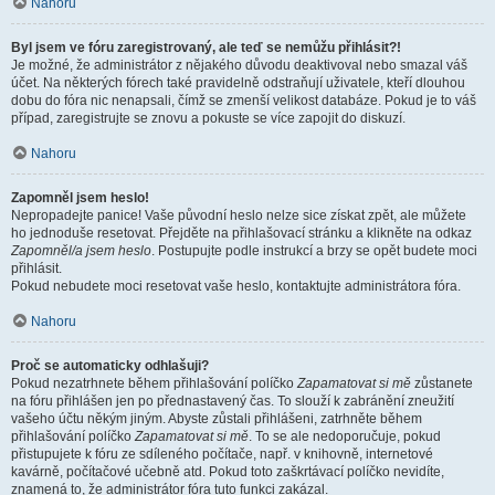
Nahoru
Byl jsem ve fóru zaregistrovaný, ale teď se nemůžu přihlásit?!
Je možné, že administrátor z nějakého důvodu deaktivoval nebo smazal váš
účet. Na některých fórech také pravidelně odstraňují uživatele, kteří dlouhou
dobu do fóra nic nenapsali, čímž se zmenší velikost databáze. Pokud je to váš
případ, zaregistrujte se znovu a pokuste se více zapojit do diskuzí.
Nahoru
Zapomněl jsem heslo!
Nepropadejte panice! Vaše původní heslo nelze sice získat zpět, ale můžete
ho jednoduše resetovat. Přejděte na přihlašovací stránku a klikněte na odkaz
Zapomněl/a jsem heslo
. Postupujte podle instrukcí a brzy se opět budete moci
přihlásit.
Pokud nebudete moci resetovat vaše heslo, kontaktujte administrátora fóra.
Nahoru
Proč se automaticky odhlašuji?
Pokud nezatrhnete během přihlašování políčko
Zapamatovat si mě
zůstanete
na fóru přihlášen jen po přednastavený čas. To slouží k zabránění zneužití
vašeho účtu někým jiným. Abyste zůstali přihlášeni, zatrhněte během
přihlašování políčko
Zapamatovat si mě
. To se ale nedoporučuje, pokud
přistupujete k fóru ze sdíleného počítače, např. v knihovně, internetové
kavárně, počítačové učebně atd. Pokud toto zaškrtávací políčko nevidíte,
znamená to, že administrátor fóra tuto funkci zakázal.