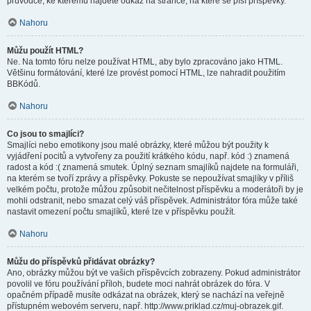
průvodce, ke kterému najdete odkaz na stránce, na které se píší příspěvky.
Nahoru
Můžu použít HTML?
Ne. Na tomto fóru nelze používat HTML, aby bylo zpracováno jako HTML.
Většinu formátování, které lze provést pomocí HTML, lze nahradit použitím
BBKódů.
Nahoru
Co jsou to smajlíci?
Smajlíci nebo emotikony jsou malé obrázky, které můžou být použity k
vyjádření pocitů a vytvořeny za použití krátkého kódu, např. kód :) znamená
radost a kód :( znamená smutek. Úplný seznam smajlíků najdete na formuláři,
na kterém se tvoří zprávy a příspěvky. Pokuste se nepoužívat smajlíky v příliš
velkém počtu, protože můžou způsobit nečitelnost příspěvku a moderátoři by je
mohli odstranit, nebo smazat celý váš příspěvek. Administrátor fóra může také
nastavit omezení počtu smajlíků, které lze v příspěvku použít.
Nahoru
Můžu do příspěvků přidávat obrázky?
Ano, obrázky můžou být ve vašich příspěvcích zobrazeny. Pokud administrátor
povolil ve fóru používání příloh, budete moci nahrát obrázek do fóra. V
opačném případě musíte odkázat na obrázek, který se nachází na veřejně
přístupném webovém serveru, např. http://www.priklad.cz/muj-obrazek.gif.