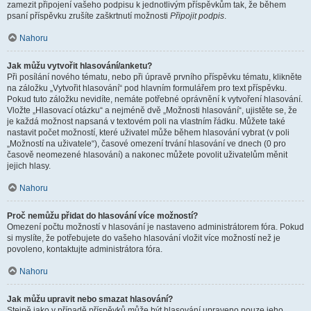
zamezit připojení vašeho podpisu k jednotlivým příspěvkům tak, že během
psaní příspěvku zrušíte zaškrtnutí možnosti
Připojit podpis
.
Nahoru
Jak můžu vytvořit hlasování/anketu?
Při posílání nového tématu, nebo při úpravě prvního příspěvku tématu, klikněte
na záložku „Vytvořit hlasování“ pod hlavním formulářem pro text příspěvku.
Pokud tuto záložku nevidíte, nemáte potřebné oprávnění k vytvoření hlasování.
Vložte „Hlasovací otázku“ a nejméně dvě „Možnosti hlasování“, ujistěte se, že
je každá možnost napsaná v textovém poli na vlastním řádku. Můžete také
nastavit počet možností, které uživatel může během hlasování vybrat (v poli
„Možností na uživatele“), časové omezení trvání hlasování ve dnech (0 pro
časově neomezené hlasování) a nakonec můžete povolit uživatelům měnit
jejich hlasy.
Nahoru
Proč nemůžu přidat do hlasování více možností?
Omezení počtu možností v hlasování je nastaveno administrátorem fóra. Pokud
si myslíte, že potřebujete do vašeho hlasování vložit více možností než je
povoleno, kontaktujte administrátora fóra.
Nahoru
Jak můžu upravit nebo smazat hlasování?
Stejně jako v případě příspěvků může být hlasování upraveno pouze jeho