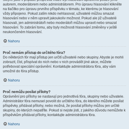
autorem, moderátorem nebo administrátorem. Pro úpravu hlasování klikněte
na tlačítko pro úpravu prvního příspěvku v tématu, ke kterému je hlasování
vždy připojeno. Pokud zatím nikdo nehlasoval, uživatelé můžou smazat
hlasování nebo v něm upravit jakoukoliv možnost. Pokud ale již uživatelé
hlasovali, jen administrátoři nebo moderátoři můžou upravit nebo smazat
hlasování. To zabrání tomu, aby byly možnosti hlasování změněny v ještě
neukončeném hlasování.
Nahoru
Proč nemám přístup do určitého fóra?
Do některých fór mají přístup jen určití uživatelé nebo skupiny. Abyste je mohli
zobrazit, číst, přispívat do nich nebo v nich provádět jiné akce, můžete
potřebovat speciální oprávnění. Kontaktujte administrátora fóra, aby vám
umožnil do fóra přístup.
Nahoru
Proč nemůžu posílat přílohy?
Oprávnění pro přílohy se nastavují pro jednotlivá fóra, skupiny nebo uživatele.
Administrátor fóra nemusel povolit do určitého fóra, do kterého můžete posílat
příspěvky, přidávat přílohy, nebo možná, že posílat přílohy můžou jen určité
skupiny, do kterých nepatříte. Pokud si nejste jisti, z jakého důvodu nemůžete k
příspěvkům přidávat přílohy, kontaktujte administrátora fóra.
Nahoru