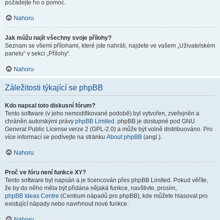
požádejte ho o pomoc.
Nahoru
Jak můžu najít všechny svoje přílohy?
Seznam se všemi přílohami, které jste nahráli, najdete ve vašem „Uživatelském
panelu“ v sekci „Přílohy“.
Nahoru
Záležitosti týkající se phpBB
Kdo napsal toto diskusní fórum?
Tento software (v jeho nemodifikované podobě) byl vytvořen, zveřejněn a
chráněn autorskými právy
phpBB Limited
. phpBB je dostupné pod GNU
General Public License verze 2 (GPL-2.0) a může být volně distribuováno. Pro
více informací se podívejte na stránku
About phpBB
(angl.).
Nahoru
Proč ve fóru není funkce XY?
Tento software byl napsán a je licencován přes phpBB Limited. Pokud věříte,
že by do něho měla být přidána nějaká funkce, navštivte, prosím,
phpBB Ideas Centre
(Centrum nápadů pro phpBB), kde můžete hlasovat pro
existující nápady nebo navrhnout nové funkce.
Nahoru