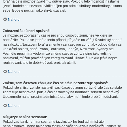
fóra“ najdete možnost
Skrýt můj online stav
. Pokud u této možnosti nastavíte
„Ano“, budete na seznamu viditelní jen pro administrátory, moderátory a sama
sebe. Budete počítán jako skrytý uživatel.
Nahoru
Zobrazení časů není správné!
Je možné, že zobrazený čas je pro jinou časovou zónu, než ve které se
nacházíte. Pokud se jedná o tento případ, přejděte na váš „Uživatelský panel“
na záložku „Nastavení fóra“ a změňte vaši časovou zónu, aby odpovídala vaší
konkrétní oblasti, např. Praha, Bratislava, Londýn, New York, Sydney atd.
Vezměte prosím na vědomí, že změnu časové zóny, stejně jako většinu
nastavení, můžou provádět jen zaregistrovaní uživatelé. Pokud ještě nejste
registrováni, toto je dobrý důvod, proč tak učinit.
Nahoru
Změnil jsem časovou zónu, ale čas se stále nezobrazuje správně!
Pokud jste si jisti, že jste nastavili vaši časovou zónu správně, ale čas se stále
zobrazuje nesprávně, pak je čas nastavený na hodinách serveru nesprávný.
Upozorněte na to, prosím, administrátora, aby mohl tento problém odstranit.
Nahoru
Můj jazyk není na seznamu!
Pokud váš jazyk není na seznamu jazyků, tak ho buď administrátor
nenainstaloval, nebo nikdo toto fórum do vašeho jazyka nepřeložil. Zkuste se