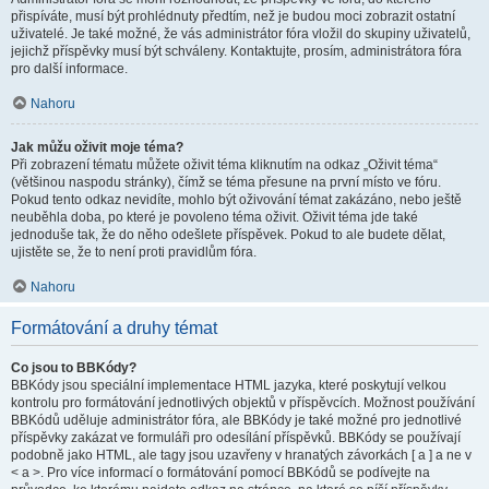
přispíváte, musí být prohlédnuty předtím, než je budou moci zobrazit ostatní
uživatelé. Je také možné, že vás administrátor fóra vložil do skupiny uživatelů,
jejichž příspěvky musí být schváleny. Kontaktujte, prosím, administrátora fóra
pro další informace.
Nahoru
Jak můžu oživit moje téma?
Při zobrazení tématu můžete oživit téma kliknutím na odkaz „Oživit téma“
(většinou naspodu stránky), čímž se téma přesune na první místo ve fóru.
Pokud tento odkaz nevidíte, mohlo být oživování témat zakázáno, nebo ještě
neuběhla doba, po které je povoleno téma oživit. Oživit téma jde také
jednoduše tak, že do něho odešlete příspěvek. Pokud to ale budete dělat,
ujistěte se, že to není proti pravidlům fóra.
Nahoru
Formátování a druhy témat
Co jsou to BBKódy?
BBKódy jsou speciální implementace HTML jazyka, které poskytují velkou
kontrolu pro formátování jednotlivých objektů v příspěvcích. Možnost používání
BBKódů uděluje administrátor fóra, ale BBKódy je také možné pro jednotlivé
příspěvky zakázat ve formuláři pro odesílání příspěvků. BBKódy se používají
podobně jako HTML, ale tagy jsou uzavřeny v hranatých závorkách [ a ] a ne v
< a >. Pro více informací o formátování pomocí BBKódů se podívejte na