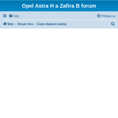
Opel Astra H a Zafira B forum
FAQ
Přihlásit se
H
Web
Obsah fóra
Často kladené otázky
l
e
d
a
t