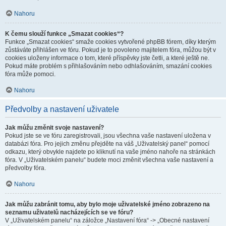
Nahoru
K čemu slouží funkce „Smazat cookies“?
Funkce „Smazat cookies“ smaže cookies vytvořené phpBB fórem, díky kterým
zůstáváte přihlášen ve fóru. Pokud je to povoleno majitelem fóra, můžou být v
cookies uloženy informace o tom, které příspěvky jste četli, a které ještě ne.
Pokud máte problém s přihlašováním nebo odhlašováním, smazání cookies
fóra může pomoci.
Nahoru
Předvolby a nastavení uživatele
Jak můžu změnit svoje nastavení?
Pokud jste se ve fóru zaregistrovali, jsou všechna vaše nastavení uložena v
databázi fóra. Pro jejich změnu přejděte na váš „Uživatelský panel“ pomocí
odkazu, který obvykle najdete po kliknutí na vaše jméno nahoře na stránkách
fóra. V „Uživatelském panelu“ budete moci změnit všechna vaše nastavení a
předvolby fóra.
Nahoru
Jak můžu zabránit tomu, aby bylo moje uživatelské jméno zobrazeno na
seznamu uživatelů nacházejících se ve fóru?
V „Uživatelském panelu“ na záložce „Nastavení fóra“ -> „Obecné nastavení