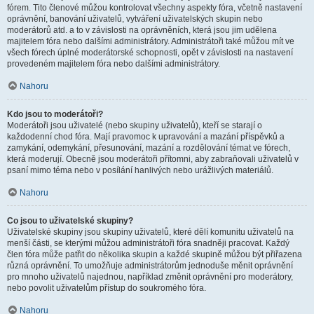
fórem. Tito členové můžou kontrolovat všechny aspekty fóra, včetně nastavení
oprávnění, banování uživatelů, vytváření uživatelských skupin nebo
moderátorů atd. a to v závislosti na oprávněních, která jsou jim udělena
majitelem fóra nebo dalšími administrátory. Administrátoři také můžou mít ve
všech fórech úplné moderátorské schopnosti, opět v závislosti na nastavení
provedeném majitelem fóra nebo dalšími administrátory.
Nahoru
Kdo jsou to moderátoři?
Moderátoři jsou uživatelé (nebo skupiny uživatelů), kteří se starají o
každodenní chod fóra. Mají pravomoc k upravování a mazání příspěvků a
zamykání, odemykání, přesunování, mazání a rozdělování témat ve fórech,
která moderují. Obecně jsou moderátoři přítomni, aby zabraňovali uživatelů v
psaní mimo téma nebo v posílání hanlivých nebo urážlivých materiálů.
Nahoru
Co jsou to uživatelské skupiny?
Uživatelské skupiny jsou skupiny uživatelů, které dělí komunitu uživatelů na
menší části, se kterými můžou administrátoři fóra snadněji pracovat. Každý
člen fóra může patřit do několika skupin a každé skupině můžou být přiřazena
různá oprávnění. To umožňuje administrátorům jednoduše měnit oprávnění
pro mnoho uživatelů najednou, například změnit oprávnění pro moderátory,
nebo povolit uživatelům přístup do soukromého fóra.
Nahoru