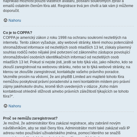
například možnost použití vlastních avatarů, posílání soukromých zpráv a
emailů ostatním členům fóra atd. Registrace trvá jen chvíli a tak vám ji můžeme
doporučit.
Nahoru
Co je to COPPA?
COPPA je americký zákon z roku 1998 na ochranu soukromí nezletilých na
internetu. Tento zákon vyžaduje, aby webové stránky, které mohou potenciálně
shromažďovat informace od nezletilých osob mladších 13 let, získaly písemný
souhlas rodičů nebo nějaké jiné potvrzení od zákonného zástupce povolující
shromažďování osobních identifikačních informací od nezletilých osob
mladších 13 let. Pokud si nejste jisti, jestli se toto týká vás, jako někoho, kdo se
zkouší zaregistrovat na webovou stránku, nebo se to týká webové stránky, na
kterou se zkoušíte zaregistrovat, kontaktujte vašeho právního poradce.
Vezměte prosím na vědomí, že ani phpBB Limited ani majitelé tohoto fóra
nemůžou poskytovat právní poradenství a není kontaktním místem pro právní
zájmy jakéhokoliv druhu, kromě těch uvedených v otázce „Koho mám
kontaktovat ohledně stížnosti a/nebo právních záležitostí týkajících se tohoto
fóra?“.
Nahoru
Proč se nemůžu zaregistrovat?
Je možné, že administrátor fóra zakázal registrace, aby zabránil novým
návštěvníkům, aby se stali členy fóra. Administrátor mohl také zakázat vaši IP
adresu nebo používání uživatelského jména, pomocí kterého se snažíš