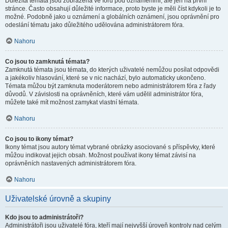
Důležitá témata jsou zobrazena ve fóru pod oznámeními, ale jen na první
stránce. Často obsahují důležité informace, proto byste je měli číst kdykoli je to
možné. Podobně jako u oznámení a globálních oznámení, jsou oprávnění pro
odeslání tématu jako důležitého udělována administrátorem fóra.
Nahoru
Co jsou to zamknutá témata?
Zamknutá témata jsou témata, do kterých uživatelé nemůžou posílat odpovědi
a jakékoliv hlasování, které se v nic nachází, bylo automaticky ukončeno.
Témata můžou být zamknuta moderátorem nebo administrátorem fóra z řady
důvodů. V závislosti na oprávněních, které vám udělil administrátor fóra,
můžete také mít možnost zamykat vlastní témata.
Nahoru
Co jsou to ikony témat?
Ikony témat jsou autory témat vybrané obrázky asociované s příspěvky, které
můžou indikovat jejich obsah. Možnost používat ikony témat závisí na
oprávněních nastavených administrátorem fóra.
Nahoru
Uživatelské úrovně a skupiny
Kdo jsou to administrátoři?
Administrátoři jsou uživatelé fóra, kteří mají nejvyšší úroveň kontroly nad celým