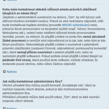
Koho mám kontaktovat ohledně stížnosti a/nebo právních záležitostí
týkajících se tohoto fóra?
Jakýkoliv z administrátorů uvedených na stránce „Tým“, by měl být pro vaši
stížnost vhodnou kontaktní osobou. Pokud se vám nedostane odpovědi, měli
byste kontaktovat majitele domény (proveďte
WHOIS vyhledávání
) nebo,
pokud je fórum provozováno na bezplatné službě (např. Yahoo!, forumzdarma,
Webzdarma atd.), vedení nebo oddělení stížností tohoto provozovatele.
Vezměte, prosím, na vědomí, že phpBB Limited na tomto fóru
nemá absolutně
žádné pravomoci
a nemůže nést odpovědnost za to jak, kde, nebo kým je toto
fórum používáno. Nekontaktujte phpBB Limited v souvislosti s jakýmikoliv
právními záležitostmi (zastavení činnosti, odpovědnost, pomlouvačný komentář
atd.), které
nemají přímou souvislost
s webem phpBB.com, nebo se
samotným phpBB softwarem. Pokud pošlete email phpBB Limited týkající se
jakákoliv třetí strany
, která používá tento software, můžete očekávat, že
dostanete pouze strohou, nebo vůbec žádnou odpověď.
Nahoru
Jak můžu kontaktovat administrátora fóra?
Všichni uživatelé fóra můžou použít formulář „Kontaktujte nás“, který se
nachází naspodu všech stránek, pokud je tato možnost povolena
administrátorem fóra.
Přihlášení uživatelé můžou také použít odkaz „Tým“, který se také nachází
naspodu všech stránek.
Nahoru