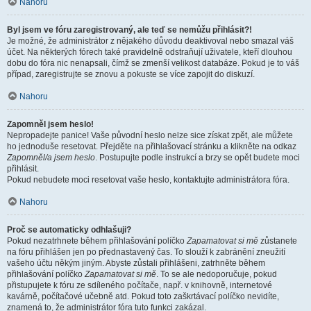
Nahoru
Byl jsem ve fóru zaregistrovaný, ale teď se nemůžu přihlásit?!
Je možné, že administrátor z nějakého důvodu deaktivoval nebo smazal váš
účet. Na některých fórech také pravidelně odstraňují uživatele, kteří dlouhou
dobu do fóra nic nenapsali, čímž se zmenší velikost databáze. Pokud je to váš
případ, zaregistrujte se znovu a pokuste se více zapojit do diskuzí.
Nahoru
Zapomněl jsem heslo!
Nepropadejte panice! Vaše původní heslo nelze sice získat zpět, ale můžete
ho jednoduše resetovat. Přejděte na přihlašovací stránku a klikněte na odkaz
Zapomněl/a jsem heslo
. Postupujte podle instrukcí a brzy se opět budete moci
přihlásit.
Pokud nebudete moci resetovat vaše heslo, kontaktujte administrátora fóra.
Nahoru
Proč se automaticky odhlašuji?
Pokud nezatrhnete během přihlašování políčko
Zapamatovat si mě
zůstanete
na fóru přihlášen jen po přednastavený čas. To slouží k zabránění zneužití
vašeho účtu někým jiným. Abyste zůstali přihlášeni, zatrhněte během
přihlašování políčko
Zapamatovat si mě
. To se ale nedoporučuje, pokud
přistupujete k fóru ze sdíleného počítače, např. v knihovně, internetové
kavárně, počítačové učebně atd. Pokud toto zaškrtávací políčko nevidíte,
znamená to, že administrátor fóra tuto funkci zakázal.