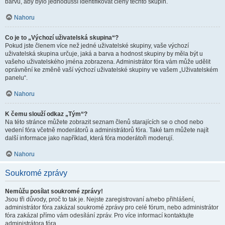
barvu, aby bylo jednodušší identifikovat členy těchto skupin.
Nahoru
Co je to „Výchozí uživatelská skupina“?
Pokud jste členem více než jedné uživatelské skupiny, vaše výchozí
uživatelská skupina určuje, jaká a barva a hodnost skupiny by měla být u
vašeho uživatelského jména zobrazena. Administrátor fóra vám může udělit
oprávnění ke změně vaší výchozí uživatelské skupiny ve vašem „Uživatelském
panelu“.
Nahoru
K čemu slouží odkaz „Tým“?
Na této stránce můžete zobrazit seznam členů starajících se o chod nebo
vedení fóra včetně moderátorů a administrátorů fóra. Také tam můžete najít
další informace jako například, která fóra moderátoři moderují.
Nahoru
Soukromé zprávy
Nemůžu posílat soukromé zprávy!
Jsou tři důvody, proč to tak je. Nejste zaregistrovaní a/nebo přihlášení,
administrátor fóra zakázal soukromé zprávy pro celé fórum, nebo administrátor
fóra zakázal přímo vám odesílání zpráv. Pro více informací kontaktujte
administrátora fóra.