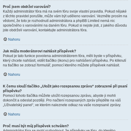
Proč jsem obdržel varování?
Každý administrátor fóra má na svém fóru svoje vlastní pravidla. Pokud nějaké
z těchto pravidel porušíte, může vám být uděleno varování. Vezměte prosím na
vědomí, že toto je rozhodnutí administrátora a phpBB Limited nemá nic
společného s varováními na daném fóru. Pokud si nejste jisti, z jakého důvodu
jste obdrželi varování, kontaktujte administrátora fóra.
Nahoru
Jak můžu moderátorovi nahlásit příspěvek?
Pokud je tato funkce povolena administrátorem fóra, měli byste v příspěvku,
který chcete nahlásit, vidět tlačítko (ikonu) pro nahlášení příspěvku. Po kliknutí
na tlačítko se zobrazí formulář, pomocí kterého můžete příspěvek nahlásit.
Nahoru
K čemu slouží tlačítko „Uložit jako rozepsanou zprávu“ zobrazené při psaní
příspěvku?
Pomocí tohoto tlačítka můžete uložit rozepsanou zprávu, abyste ji mohli
dokončit a odeslat později. Pro načtení rozepsaných zpráv přejděte na váš
„Uživatelský panel“, ve kterém naleznete odkaz na vaše rozepsané zprávy.
Nahoru
Proč musí být můj příspěvek schválen?
Administrátor fóra se mohl rozhodnout, že příspěvky ve fóru, do kterého