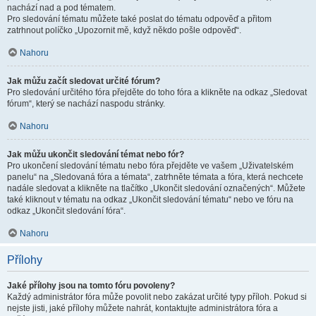
nachází nad a pod tématem.
Pro sledování tématu můžete také poslat do tématu odpověď a přitom
zatrhnout políčko „Upozornit mě, když někdo pošle odpověď“.
Nahoru
Jak můžu začít sledovat určité fórum?
Pro sledování určitého fóra přejděte do toho fóra a klikněte na odkaz „Sledovat
fórum“, který se nachází naspodu stránky.
Nahoru
Jak můžu ukončit sledování témat nebo fór?
Pro ukončení sledování tématu nebo fóra přejděte ve vašem „Uživatelském
panelu“ na „Sledovaná fóra a témata“, zatrhněte témata a fóra, která nechcete
nadále sledovat a klikněte na tlačítko „Ukončit sledování označených“. Můžete
také kliknout v tématu na odkaz „Ukončit sledování tématu“ nebo ve fóru na
odkaz „Ukončit sledování fóra“.
Nahoru
Přílohy
Jaké přílohy jsou na tomto fóru povoleny?
Každý administrátor fóra může povolit nebo zakázat určité typy příloh. Pokud si
nejste jisti, jaké přílohy můžete nahrát, kontaktujte administrátora fóra a