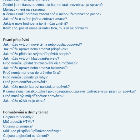
Zobrazení časů není správné!
Změnil jsem časovou zónu, ale čas se stále nezobrazuje správně!
Můj jazyk není na seznamu!
K čemu slouží obrázky zobrazené u mého uživatelského jména?
Jak můžu u svého jména zobrazit avatar?
Jaká je moje hodnost a jak ji můžu změnit?
Když chci poslat email uživateli fóra, musím se přihlásit?
Psaní příspěvků
Jak můžu vytvořit nové téma nebo poslat odpověď?
Jak můžu upravit nebo smazat příspěvek?
Jak můžu přidat ke svým příspěvků podpis?
Jak můžu vytvořit hlasování/anketu?
Proč nemůžu přidat do hlasování více možností?
Jak můžu upravit nebo smazat hlasování?
Proč nemám přístup do určitého fóra?
Proč nemůžu posílat přílohy?
Proč jsem obdržel varování?
Jak můžu moderátorovi nahlásit příspěvek?
K čemu slouží tlačítko „Uložit jako rozepsanou zprávu“ zobrazené při psaní příspěvku?
Proč musí být můj příspěvek schválen?
Jak můžu oživit moje téma?
Formátování a druhy témat
Co jsou to BBKódy?
Můžu použít HTML?
Co jsou to smajlíci?
Můžu do příspěvků přidávat obrázky?
Co jsou to globální oznámení?