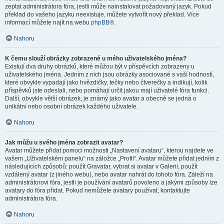
zeptat administrátora fóra, jestli může nainstalovat požadovaný jazyk. Pokud
překlad do vašeho jazyku neexistuje, můžete vytvořit nový překlad. Více
informací můžete najít na webu
phpBB
®.
Nahoru
K čemu slouží obrázky zobrazené u mého uživatelského jména?
Existují dva druhy obrázků, které můžou být v příspěvcích zobrazeny u
uživatelského jména. Jedním z nich jsou obrázky asociované s vaší hodností,
které obvykle vypadají jako hvězdičky, tečky nebo čtverečky a indikují, kolik
příspěvků jste odeslali, nebo pomáhají určit jakou mají uživatelé fóra funkci.
Další, obvykle větší obrázek, je známý jako avatar a obecně se jedná o
unikátní nebo osobní obrázek každého uživatele.
Nahoru
Jak můžu u svého jména zobrazit avatar?
Avatar můžete přidat pomocí možnosti „Nastavení avataru“, kterou najdete ve
vašem „Uživatelském panelu“ na záložce „Profil“. Avatar můžete přidat jedním z
následujících způsobů: použít Gravatar, vybrat si avatar v Galerii, použít
vzdálený avatar (z jiného webu), nebo avatar nahrát do tohoto fóra. Záleží na
administrátorovi fóra, jestli je používání avatarů povoleno a jakými způsoby lze
avatary do fóra přidat. Pokud nemůžete avatary používat, kontaktujte
administrátora fóra.
Nahoru