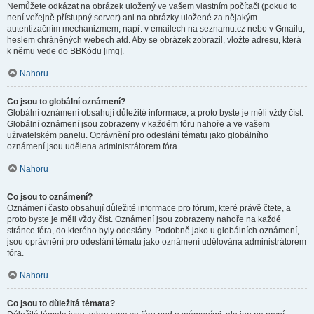
Nemůžete odkázat na obrázek uložený ve vašem vlastním počítači (pokud to
není veřejně přístupný server) ani na obrázky uložené za nějakým
autentizačním mechanizmem, např. v emailech na seznamu.cz nebo v Gmailu,
heslem chráněných webech atd. Aby se obrázek zobrazil, vložte adresu, která
k němu vede do BBKódu [img].
Nahoru
Co jsou to globální oznámení?
Globální oznámení obsahují důležité informace, a proto byste je měli vždy číst.
Globální oznámení jsou zobrazeny v každém fóru nahoře a ve vašem
uživatelském panelu. Oprávnění pro odeslání tématu jako globálního
oznámení jsou udělena administrátorem fóra.
Nahoru
Co jsou to oznámení?
Oznámení často obsahují důležité informace pro fórum, které právě čtete, a
proto byste je měli vždy číst. Oznámení jsou zobrazeny nahoře na každé
stránce fóra, do kterého byly odeslány. Podobně jako u globálních oznámení,
jsou oprávnění pro odeslání tématu jako oznámení udělována administrátorem
fóra.
Nahoru
Co jsou to důležitá témata?