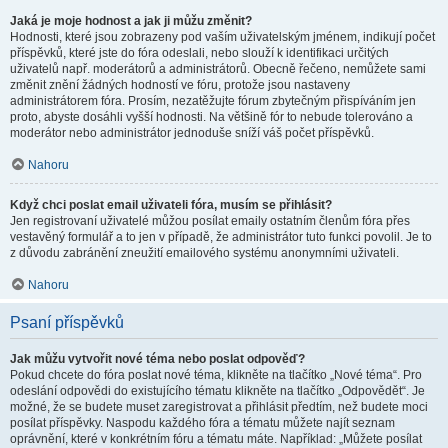
Jaká je moje hodnost a jak ji můžu změnit?
Hodnosti, které jsou zobrazeny pod vaším uživatelským jménem, indikují počet
příspěvků, které jste do fóra odeslali, nebo slouží k identifikaci určitých
uživatelů např. moderátorů a administrátorů. Obecně řečeno, nemůžete sami
změnit znění žádných hodností ve fóru, protože jsou nastaveny
administrátorem fóra. Prosím, nezatěžujte fórum zbytečným přispíváním jen
proto, abyste dosáhli vyšší hodnosti. Na většině fór to nebude tolerováno a
moderátor nebo administrátor jednoduše sníží váš počet příspěvků.
Nahoru
Když chci poslat email uživateli fóra, musím se přihlásit?
Jen registrovaní uživatelé můžou posílat emaily ostatním členům fóra přes
vestavěný formulář a to jen v případě, že administrátor tuto funkci povolil. Je to
z důvodu zabránění zneužití emailového systému anonymními uživateli.
Nahoru
Psaní příspěvků
Jak můžu vytvořit nové téma nebo poslat odpověď?
Pokud chcete do fóra poslat nové téma, klikněte na tlačítko „Nové téma“. Pro
odeslání odpovědi do existujícího tématu klikněte na tlačítko „Odpovědět“. Je
možné, že se budete muset zaregistrovat a přihlásit předtím, než budete moci
posílat příspěvky. Naspodu každého fóra a tématu můžete najít seznam
oprávnění, které v konkrétním fóru a tématu máte. Například: „Můžete posílat