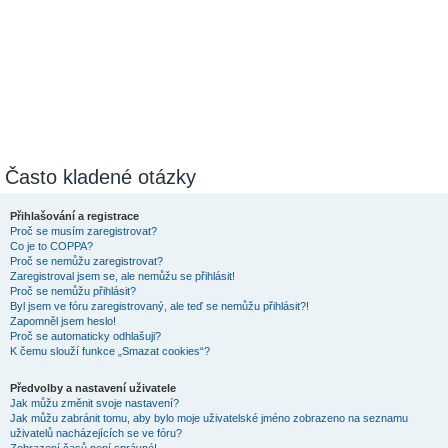
Často kladené otázky
Přihlašování a registrace
Proč se musím zaregistrovat?
Co je to COPPA?
Proč se nemůžu zaregistrovat?
Zaregistroval jsem se, ale nemůžu se přihlásit!
Proč se nemůžu přihlásit?
Byl jsem ve fóru zaregistrovaný, ale teď se nemůžu přihlásit?!
Zapomněl jsem heslo!
Proč se automaticky odhlašuji?
K čemu slouží funkce „Smazat cookies“?
Předvolby a nastavení uživatele
Jak můžu změnit svoje nastavení?
Jak můžu zabránit tomu, aby bylo moje uživatelské jméno zobrazeno na seznamu
uživatelů nacházejících se ve fóru?