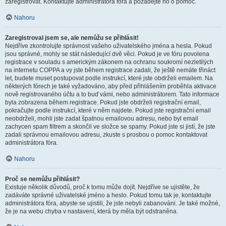
zaregistrovat. Kontaktujte administrátora fóra a požádejte ho o pomoc.
Nahoru
Zaregistroval jsem se, ale nemůžu se přihlásit!
Nejdříve zkontrolujte správnost vašeho uživatelského jména a hesla. Pokud
jsou správné, mohly se stát následující dvě věci. Pokud je ve fóru povolena
registrace v souladu s americkým zákonem na ochranu soukromí nezletilých
na internetu COPPA a vy jste během registrace zadali, že ještě nemáte třináct
let, budete muset postupovat podle instrukcí, které jste obdrželi emailem. Na
některých fórech je také vyžadováno, aby před přihlášením proběhla aktivace
nově registrovaného účtu a to buď vámi, nebo administrátorem. Tato informace
byla zobrazena během registrace. Pokud jste obdrželi registrační email,
pokračujte podle instrukcí, které v něm najdete. Pokud jste registrační email
neobdrželi, mohli jste zadat špatnou emailovou adresu, nebo byl email
zachycen spam filtrem a skončil ve složce se spamy. Pokud jste si jistí, že jste
zadali správnou emailovou adresu, zkuste s prosbou o pomoc kontaktovat
administrátora fóra.
Nahoru
Proč se nemůžu přihlásit?
Existuje několik důvodů, proč k tomu může dojít. Nejdříve se ujistěte, že
zadáváte správné uživatelské jméno a heslo. Pokud tomu tak je, kontaktujte
administrátora fóra, abyste se ujistili, že jste nebyli zabanováni. Je také možné,
že je na webu chyba v nastavení, která by měla být odstraněna.