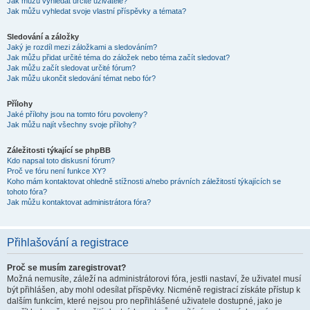
Jak můžu vyhledat určité uživatele?
Jak můžu vyhledat svoje vlastní příspěvky a témata?
Sledování a záložky
Jaký je rozdíl mezi záložkami a sledováním?
Jak můžu přidat určité téma do záložek nebo téma začít sledovat?
Jak můžu začít sledovat určité fórum?
Jak můžu ukončit sledování témat nebo fór?
Přílohy
Jaké přílohy jsou na tomto fóru povoleny?
Jak můžu najít všechny svoje přílohy?
Záležitosti týkající se phpBB
Kdo napsal toto diskusní fórum?
Proč ve fóru není funkce XY?
Koho mám kontaktovat ohledně stížnosti a/nebo právních záležitostí týkajících se
tohoto fóra?
Jak můžu kontaktovat administrátora fóra?
Přihlašování a registrace
Proč se musím zaregistrovat?
Možná nemusíte, záleží na administrátorovi fóra, jestli nastaví, že uživatel musí
být přihlášen, aby mohl odesílat příspěvky. Nicméně registrací získáte přístup k
dalším funkcím, které nejsou pro nepřihlášené uživatele dostupné, jako je