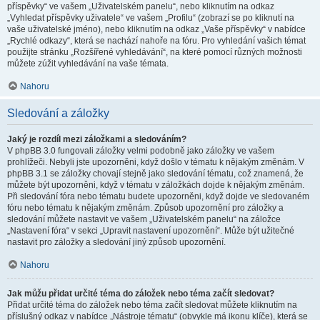
příspěvky“ ve vašem „Uživatelském panelu“, nebo kliknutím na odkaz
„Vyhledat příspěvky uživatele“ ve vašem „Profilu“ (zobrazí se po kliknutí na
vaše uživatelské jméno), nebo kliknutím na odkaz „Vaše příspěvky“ v nabídce
„Rychlé odkazy“, která se nachází nahoře na fóru. Pro vyhledání vašich témat
použijte stránku „Rozšířené vyhledávání“, na které pomocí různých možnosti
můžete zúžit vyhledávání na vaše témata.
Nahoru
Sledování a záložky
Jaký je rozdíl mezi záložkami a sledováním?
V phpBB 3.0 fungovali záložky velmi podobně jako záložky ve vašem
prohlížeči. Nebyli jste upozorněni, když došlo v tématu k nějakým změnám. V
phpBB 3.1 se záložky chovají stejně jako sledování tématu, což znamená, že
můžete být upozorněni, když v tématu v záložkách dojde k nějakým změnám.
Při sledování fóra nebo tématu budete upozorněni, když dojde ve sledovaném
fóru nebo tématu k nějakým změnám. Způsob upozornění pro záložky a
sledování můžete nastavit ve vašem „Uživatelském panelu“ na záložce
„Nastavení fóra“ v sekci „Upravit nastavení upozornění“. Může být užitečné
nastavit pro záložky a sledování jiný způsob upozornění.
Nahoru
Jak můžu přidat určité téma do záložek nebo téma začít sledovat?
Přidat určité téma do záložek nebo téma začít sledovat můžete kliknutím na
příslušný odkaz v nabídce „Nástroje tématu“ (obvykle má ikonu klíče), která se