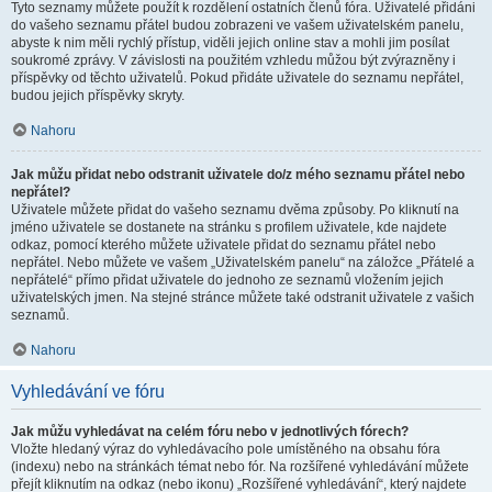
Tyto seznamy můžete použít k rozdělení ostatních členů fóra. Uživatelé přidáni
do vašeho seznamu přátel budou zobrazeni ve vašem uživatelském panelu,
abyste k nim měli rychlý přístup, viděli jejich online stav a mohli jim posílat
soukromé zprávy. V závislosti na použitém vzhledu můžou být zvýrazněny i
příspěvky od těchto uživatelů. Pokud přidáte uživatele do seznamu nepřátel,
budou jejich příspěvky skryty.
Nahoru
Jak můžu přidat nebo odstranit uživatele do/z mého seznamu přátel nebo
nepřátel?
Uživatele můžete přidat do vašeho seznamu dvěma způsoby. Po kliknutí na
jméno uživatele se dostanete na stránku s profilem uživatele, kde najdete
odkaz, pomocí kterého můžete uživatele přidat do seznamu přátel nebo
nepřátel. Nebo můžete ve vašem „Uživatelském panelu“ na záložce „Přátelé a
nepřátelé“ přímo přidat uživatele do jednoho ze seznamů vložením jejich
uživatelských jmen. Na stejné stránce můžete také odstranit uživatele z vašich
seznamů.
Nahoru
Vyhledávání ve fóru
Jak můžu vyhledávat na celém fóru nebo v jednotlivých fórech?
Vložte hledaný výraz do vyhledávacího pole umístěného na obsahu fóra
(indexu) nebo na stránkách témat nebo fór. Na rozšířené vyhledávání můžete
přejít kliknutím na odkaz (nebo ikonu) „Rozšířené vyhledávání“, který najdete