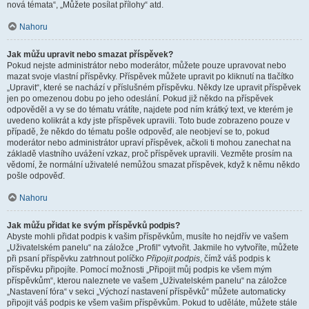
nová témata“, „Můžete posílat přílohy“ atd.
Nahoru
Jak můžu upravit nebo smazat příspěvek?
Pokud nejste administrátor nebo moderátor, můžete pouze upravovat nebo
mazat svoje vlastní příspěvky. Příspěvek můžete upravit po kliknutí na tlačítko
„Upravit“, které se nachází v příslušném příspěvku. Někdy lze upravit příspěvek
jen po omezenou dobu po jeho odeslání. Pokud již někdo na příspěvek
odpověděl a vy se do tématu vrátíte, najdete pod ním krátký text, ve kterém je
uvedeno kolikrát a kdy jste příspěvek upravili. Toto bude zobrazeno pouze v
případě, že někdo do tématu pošle odpověď, ale neobjeví se to, pokud
moderátor nebo administrátor upraví příspěvek, ačkoli ti mohou zanechat na
základě vlastního uvážení vzkaz, proč příspěvek upravili. Vezměte prosím na
vědomí, že normální uživatelé nemůžou smazat příspěvek, když k němu někdo
pošle odpověď.
Nahoru
Jak můžu přidat ke svým příspěvků podpis?
Abyste mohli přidat podpis k vašim příspěvkům, musíte ho nejdřív ve vašem
„Uživatelském panelu“ na záložce „Profil“ vytvořit. Jakmile ho vytvoříte, můžete
při psaní příspěvku zatrhnout políčko
Připojit podpis
, čímž váš podpis k
příspěvku připojíte. Pomocí možnosti „Připojit můj podpis ke všem mým
příspěvkům“, kterou naleznete ve vašem „Uživatelském panelu“ na záložce
„Nastavení fóra“ v sekci „Výchozí nastavení příspěvků“ můžete automaticky
připojit váš podpis ke všem vašim příspěvkům. Pokud to uděláte, můžete stále