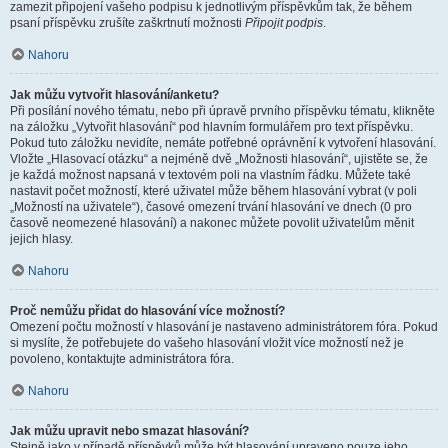
zamezit připojení vašeho podpisu k jednotlivým příspěvkům tak, že během
psaní příspěvku zrušíte zaškrtnutí možnosti
Připojit podpis
.
Nahoru
Jak můžu vytvořit hlasování/anketu?
Při posílání nového tématu, nebo při úpravě prvního příspěvku tématu, klikněte
na záložku „Vytvořit hlasování“ pod hlavním formulářem pro text příspěvku.
Pokud tuto záložku nevidíte, nemáte potřebné oprávnění k vytvoření hlasování.
Vložte „Hlasovací otázku“ a nejméně dvě „Možnosti hlasování“, ujistěte se, že
je každá možnost napsaná v textovém poli na vlastním řádku. Můžete také
nastavit počet možností, které uživatel může během hlasování vybrat (v poli
„Možností na uživatele“), časové omezení trvání hlasování ve dnech (0 pro
časově neomezené hlasování) a nakonec můžete povolit uživatelům měnit
jejich hlasy.
Nahoru
Proč nemůžu přidat do hlasování více možností?
Omezení počtu možností v hlasování je nastaveno administrátorem fóra. Pokud
si myslíte, že potřebujete do vašeho hlasování vložit více možností než je
povoleno, kontaktujte administrátora fóra.
Nahoru
Jak můžu upravit nebo smazat hlasování?
Stejně jako v případě příspěvků může být hlasování upraveno pouze jeho