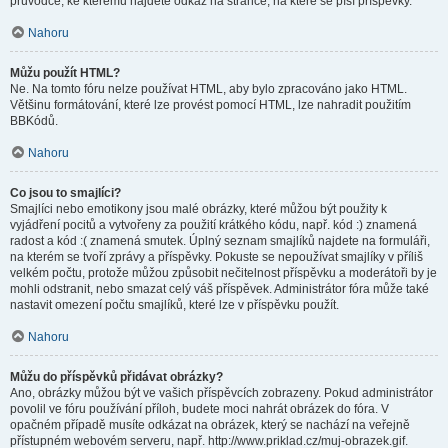
průvodce, ke kterému najdete odkaz na stránce, na které se píší příspěvky.
Nahoru
Můžu použít HTML?
Ne. Na tomto fóru nelze používat HTML, aby bylo zpracováno jako HTML.
Většinu formátování, které lze provést pomocí HTML, lze nahradit použitím
BBKódů.
Nahoru
Co jsou to smajlíci?
Smajlíci nebo emotikony jsou malé obrázky, které můžou být použity k
vyjádření pocitů a vytvořeny za použití krátkého kódu, např. kód :) znamená
radost a kód :( znamená smutek. Úplný seznam smajlíků najdete na formuláři,
na kterém se tvoří zprávy a příspěvky. Pokuste se nepoužívat smajlíky v příliš
velkém počtu, protože můžou způsobit nečitelnost příspěvku a moderátoři by je
mohli odstranit, nebo smazat celý váš příspěvek. Administrátor fóra může také
nastavit omezení počtu smajlíků, které lze v příspěvku použít.
Nahoru
Můžu do příspěvků přidávat obrázky?
Ano, obrázky můžou být ve vašich příspěvcích zobrazeny. Pokud administrátor
povolil ve fóru používání příloh, budete moci nahrát obrázek do fóra. V
opačném případě musíte odkázat na obrázek, který se nachází na veřejně
přístupném webovém serveru, např. http://www.priklad.cz/muj-obrazek.gif.