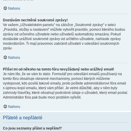
Nahoru
Dostávám nechtěné soukromé zprávy!
Ve vašem „Uživatelském panelu“ na záložce „Soukromé zprávy“ v sekci
„Pravidla, složky a nastavení“ můžete vytvořit pravidlo, pomocí kterého budou
zprávy od určeného uživatele nebo uživatelů automaticky smazány. Pokud
dostáváte urážlivé soukromé zprávy od určitého uživatele, nahlaste zprávy
moderátorům. Ti mají pravomoc zabránit uživateli v odesílání soukromých
zpráv.
Nahoru
Přišel mi od někoho na tomto fóru nevyžádaný nebo urážlivý email!
Je nám líto, že se vám to stalo. Formulář pro odesílání emailů používaný na
tomto fóru obsahuje obranné mechanismy, pomocí kterých můžeme
vystopovat, kdo posílá takové emaily, proto pošlete administrátorovi fóra email
s úplnou kopií emailu, který vám přišel. Je velmi důležité, aby v něm byly
zahrnuty hlavičky, které obsahují podrobné údaje o uživateli, který email poslal.
Administrátor fóra pak bude moci problém vyřešit.
Nahoru
Přátelé a nepřátelé
Co jsou seznamy přátel a nepřátel?