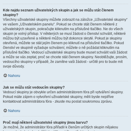
Kde najdu seznam uživatelských skupin a jak se můžu stát členem
skupiny?
Všechny uživatelské skupiny můžete zobrazit na záložce „Uživatelské skupiny“
ve vašem „Uživatelském panelu“. Pokud se chcete stát členem některé z
uživatelských skupin, pokračujte kliknutím na příslušné tlačítko. Ne do všech
skupin je volný přístup. V některých se musí žádost o členství schválit, některé
můžou být uzavřené a některé můžou být dokonce skryté. Pokud je skupiny
otevřená, můžete se stát jejím členem po kliknutí na příslušné tlačítko. Pokud
členství ve skupině vyžaduje schválení, můžete o ně požádat kliknutím na
příslušné tlačítko. Vedoucí uživatelské skupiny bude muset schválit vaši žádost
a může se vás zeptat, proč se chcete stát členem skupiny. Neobtěžujte, prosím,
vedoucího skupiny v případě, že zamítne vaši žádost - určitě pro to bude mít
svoje důvody.
Nahoru
Jak se můžu stát vedoucím skupiny?
Vedoucí skupiny je obvykle určen administrátorem fóra při vytváření skupiny.
Pokud máte zájem o vytvoření uživatelské skupiny, měli byste nejdříve
kontaktovat administrátora fóra - zkuste mu poslat soukromou zprávu.
Nahoru
Proč mají některé uživatelské skupiny jinou barvu?
Je možné, že administrátor fóra přiřadil k členům určitých skupin nějakou