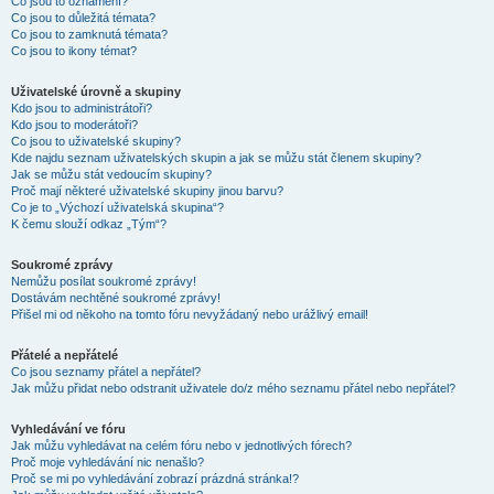
Co jsou to oznámení?
Co jsou to důležitá témata?
Co jsou to zamknutá témata?
Co jsou to ikony témat?
Uživatelské úrovně a skupiny
Kdo jsou to administrátoři?
Kdo jsou to moderátoři?
Co jsou to uživatelské skupiny?
Kde najdu seznam uživatelských skupin a jak se můžu stát členem skupiny?
Jak se můžu stát vedoucím skupiny?
Proč mají některé uživatelské skupiny jinou barvu?
Co je to „Výchozí uživatelská skupina“?
K čemu slouží odkaz „Tým“?
Soukromé zprávy
Nemůžu posílat soukromé zprávy!
Dostávám nechtěné soukromé zprávy!
Přišel mi od někoho na tomto fóru nevyžádaný nebo urážlivý email!
Přátelé a nepřátelé
Co jsou seznamy přátel a nepřátel?
Jak můžu přidat nebo odstranit uživatele do/z mého seznamu přátel nebo nepřátel?
Vyhledávání ve fóru
Jak můžu vyhledávat na celém fóru nebo v jednotlivých fórech?
Proč moje vyhledávání nic nenašlo?
Proč se mi po vyhledávání zobrazí prázdná stránka!?