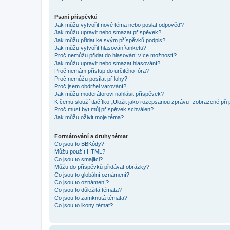
Psaní příspěvků
Jak můžu vytvořit nové téma nebo poslat odpověď?
Jak můžu upravit nebo smazat příspěvek?
Jak můžu přidat ke svým příspěvků podpis?
Jak můžu vytvořit hlasování/anketu?
Proč nemůžu přidat do hlasování více možností?
Jak můžu upravit nebo smazat hlasování?
Proč nemám přístup do určitého fóra?
Proč nemůžu posílat přílohy?
Proč jsem obdržel varování?
Jak můžu moderátorovi nahlásit příspěvek?
K čemu slouží tlačítko „Uložit jako rozepsanou zprávu“ zobrazené při
Proč musí být můj příspěvek schválen?
Jak můžu oživit moje téma?
Formátování a druhy témat
Co jsou to BBKódy?
Můžu použít HTML?
Co jsou to smajlíci?
Můžu do příspěvků přidávat obrázky?
Co jsou to globální oznámení?
Co jsou to oznámení?
Co jsou to důležitá témata?
Co jsou to zamknutá témata?
Co jsou to ikony témat?