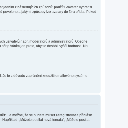
t jedním z následujících způsobů: použít Gravatar, vybrat si
tarů povoleno a jakými způsoby lze avatary do fóra přidat. Pokud
itých uživatelů např. moderátorů a administrátorů. Obecně
přispíváním jen proto, abyste dosáhli vyšší hodnosti. Na
lil. Je to z důvodu zabránění zneužití emailového systému
dět“. Je možné, že se budete muset zaregistrovat a přihlásit
 Například: „Můžete posílat nová témata“, „Můžete posílat