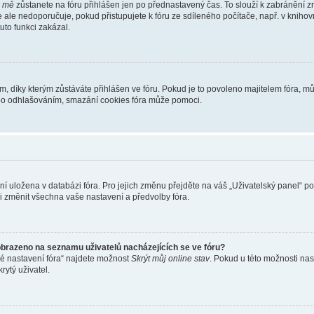
i mě
zůstanete na fóru přihlášen jen po přednastavený čas. To slouží k zabránění zn
se ale nedoporučuje, pokud přistupujete k fóru ze sdíleného počítače, např. v kniho
tuto funkci zakázal.
díky kterým zůstáváte přihlášen ve fóru. Pokud je to povoleno majitelem fóra, můž
nebo odhlašováním, smazání cookies fóra může pomoci.
ení uložena v databázi fóra. Pro jejich změnu přejděte na váš „Uživatelský panel“ p
i změnit všechna vaše nastavení a předvolby fóra.
obrazeno na seznamu uživatelů nacházejících se ve fóru?
né nastavení fóra“ najdete možnost
Skrýt můj online stav
. Pokud u této možnosti nas
rytý uživatel.