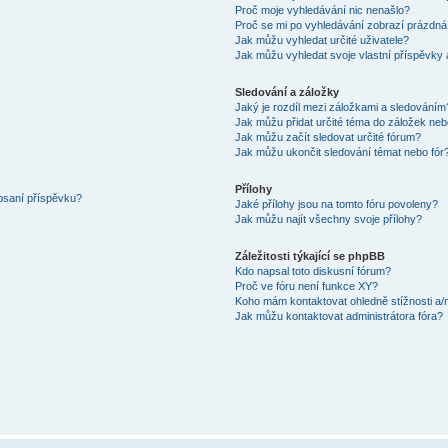
Proč moje vyhledávání nic nenašlo?
Proč se mi po vyhledávání zobrazí prázdná
Jak můžu vyhledat určité uživatele?
Jak můžu vyhledat svoje vlastní příspěvky
Sledování a záložky
Jaký je rozdíl mezi záložkami a sledováním
Jak můžu přidat určité téma do záložek neb
Jak můžu začít sledovat určité fórum?
Jak můžu ukončit sledování témat nebo fór
Přílohy
 psaní příspěvku?
Jaké přílohy jsou na tomto fóru povoleny?
Jak můžu najít všechny svoje přílohy?
Záležitosti týkající se phpBB
Kdo napsal toto diskusní fórum?
Proč ve fóru není funkce XY?
Koho mám kontaktovat ohledně stížnosti a/ne
Jak můžu kontaktovat administrátora fóra?