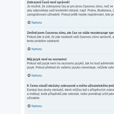
Zobrazení časů není správné!
Je možné, že zobrazený čas je pro jinou časovou zónu, než ve k
aby odpovídala vaší konkrétní oblasti, např. Praha, Bratislav
zaregistrovaní uživatelé. Pokud ještě nejste registrováni, toto je
Nahoru
Změnil jsem časovou zónu, ale čas se stále nezobrazuje sp
Pokud jste si jisti, že jste nastavili vaši časovou zónu správn
tento problém odstranit.
Nahoru
Můj jazyk není na seznamu!
Pokud váš jazyk není na seznamu jazyků, tak ho buď administrát
jazyk. Pokud překlad do vašeho jazyku neexistuje, můžete vytv
Nahoru
K čemu slouží obrázky zobrazené u mého uživatelského jm
Existují dva druhy obrázků, které můžou být v příspěvcích zobr
a indikují, kolik příspěvků jste odeslali, nebo pomáhají určit 
uživatele.
Nahoru