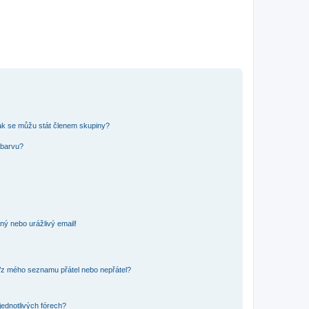
ak se můžu stát členem skupiny?
 barvu?
ný nebo urážlivý email!
o/z mého seznamu přátel nebo nepřátel?
jednotlivých fórech?