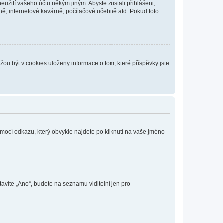
eužití vašeho účtu někým jiným. Abyste zůstali přihlášeni,
vně, internetové kavárně, počítačové učebně atd. Pokud toto
ou být v cookies uloženy informace o tom, které příspěvky jste
omocí odkazu, který obvykle najdete po kliknutí na vaše jméno
tavíte „Ano“, budete na seznamu viditelní jen pro