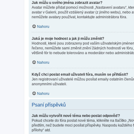
Jak můžu u svého jména zobrazit avatar?
Avatar můžete přidat pomocí možnosti „Nastavení avataru“, kter
avatar v Galerii, použít vzdálený avatar (z jiného webu), nebo a
nemůžete avatary používat, kontaktujte administrátora fóra.
Nahoru
Jaká je moje hodnost a jak ji můžu změnit?
Hodnosti, které jsou zobrazeny pod vaším uživatelským jménem, i
řečeno, nemůžete sami změnit znění žádných hodností ve fóru, 
většině fór to nebude tolerováno a moderátor nebo administrát
Nahoru
Když chci poslat email uživateli fóra, musím se přihlásit?
Jen registrovaní uživatelé můžou posílat emaily ostatním členům
anonymními uživateli.
Nahoru
Psaní příspěvků
Jak můžu vytvořit nové téma nebo poslat odpověď?
Pokud chcete do fóra poslat nové téma, klikněte na tlačítko „No
předtím, než budete moci posílat příspěvky. Naspodu každého fó
přílohy“ atd.