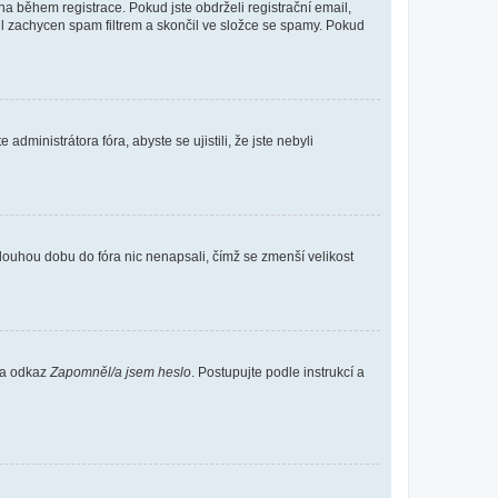
 během registrace. Pokud jste obdrželi registrační email,
ail zachycen spam filtrem a skončil ve složce se spamy. Pokud
dministrátora fóra, abyste se ujistili, že jste nebyli
louhou dobu do fóra nic nenapsali, čímž se zmenší velikost
 na odkaz
Zapomněl/a jsem heslo
. Postupujte podle instrukcí a