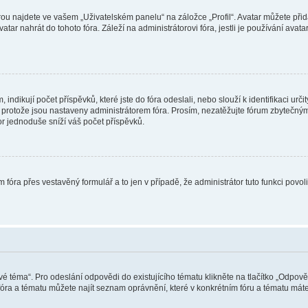
ou najdete ve vašem „Uživatelském panelu“ na záložce „Profil“. Avatar můžete přida
vatar nahrát do tohoto fóra. Záleží na administrátorovi fóra, jestli je používání ava
ndikují počet příspěvků, které jste do fóra odeslali, nebo slouží k identifikaci urč
protože jsou nastaveny administrátorem fóra. Prosím, nezatěžujte fórum zbytečným 
or jednoduše sníží váš počet příspěvků.
 fóra přes vestavěný formulář a to jen v případě, že administrátor tuto funkci povo
vé téma“. Pro odeslání odpovědi do existujícího tématu klikněte na tlačítko „Odpově
ra a tématu můžete najít seznam oprávnění, které v konkrétním fóru a tématu máte.