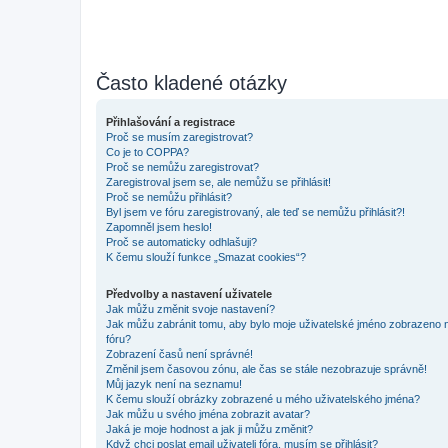
Často kladené otázky
Přihlašování a registrace
Proč se musím zaregistrovat?
Co je to COPPA?
Proč se nemůžu zaregistrovat?
Zaregistroval jsem se, ale nemůžu se přihlásit!
Proč se nemůžu přihlásit?
Byl jsem ve fóru zaregistrovaný, ale teď se nemůžu přihlásit?!
Zapomněl jsem heslo!
Proč se automaticky odhlašuji?
K čemu slouží funkce „Smazat cookies“?
Předvolby a nastavení uživatele
Jak můžu změnit svoje nastavení?
Jak můžu zabránit tomu, aby bylo moje uživatelské jméno zobrazeno 
fóru?
Zobrazení časů není správné!
Změnil jsem časovou zónu, ale čas se stále nezobrazuje správně!
Můj jazyk není na seznamu!
K čemu slouží obrázky zobrazené u mého uživatelského jména?
Jak můžu u svého jména zobrazit avatar?
Jaká je moje hodnost a jak ji můžu změnit?
Když chci poslat email uživateli fóra, musím se přihlásit?