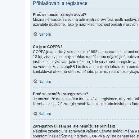
Přihlašování a registrace
Proč se musím zaregistrovat?
Možná nemusíte, záleží na administrátorovi fóra, jestli nastaví,
uživatele dostupné, jako je například možnost použití vlastních
Nahoru
Co je to COPPA?
COPPA je americký zákon z roku 1998 na ochranu soukromí nezl
13 let, získaly písemný souhlas rodičů nebo nějaké jiné potvrze
jestli se toto týká vás, jako někoho, kdo se zkouší zaregistro
na vědomí, že ani phpBB Limited ani majitelé tohoto fóra nem
kontaktovat ohledně stížnosti a/nebo právních záležitostí týkajíc
Nahoru
Proč se nemůžu zaregistrovat?
Je možné, že administrátor fóra zakázal registrace, aby zabrán
kterého se snažíš zaregistrovat. Kontaktujte administrátora fór
Nahoru
Zaregistroval jsem se, ale nemůžu se přihlásit!
Nejdříve zkontrolujte správnost vašeho uživatelského jména a 
soukromí nezletilých na internetu COPPA a vy jste během registr