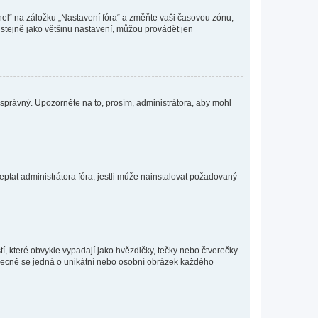
nel“ na záložku „Nastavení fóra“ a změňte vaši časovou zónu,
stejně jako většinu nastavení, můžou provádět jen
nesprávný. Upozorněte na to, prosím, administrátora, aby mohl
ptat administrátora fóra, jestli může nainstalovat požadovaný
í, které obvykle vypadají jako hvězdičky, tečky nebo čtverečky
 a obecně se jedná o unikátní nebo osobní obrázek každého