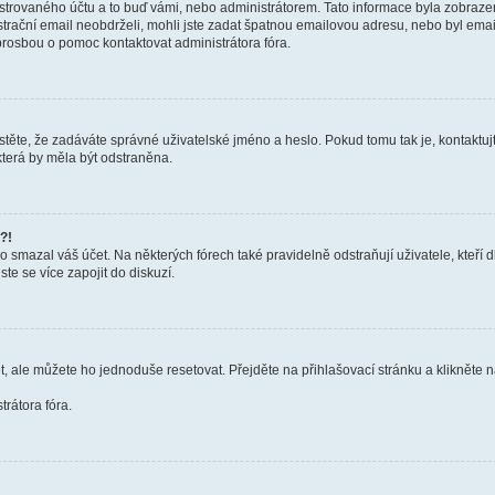
trovaného účtu a to buď vámi, nebo administrátorem. Tato informace byla zobrazena
gistrační email neobdrželi, mohli jste zadat špatnou emailovou adresu, nebo byl em
s prosbou o pomoc kontaktovat administrátora fóra.
těte, že zadáváte správné uživatelské jméno a heslo. Pokud tomu tak je, kontaktujte a
terá by měla být odstraněna.
?!
smazal váš účet. Na některých fórech také pravidelně odstraňují uživatele, kteří d
te se více zapojit do diskuzí.
t, ale můžete ho jednoduše resetovat. Přejděte na přihlašovací stránku a klikněte
rátora fóra.