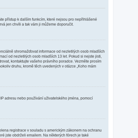
káte přístup k dalším funkcím, které nejsou pro nepřihlášené
rvá jen chvíli a tak vám ji můžeme doporučit.
enciálně shromažďovat informace od nezletilých osob mladších
í od nezletilých osob mladších 13 let. Pokud si nejste jisti,
istrovat, kontaktujte vašeho právního poradce. Vezměte prosím
kéhokoliv druhu, kromě těch uvedených v otázce „Koho mám
ši IP adresu nebo používání uživatelského jména, pomocí
povolena registrace v souladu s americkým zákonem na ochranu
eré jste obdrželi emailem. Na některých fórech je také