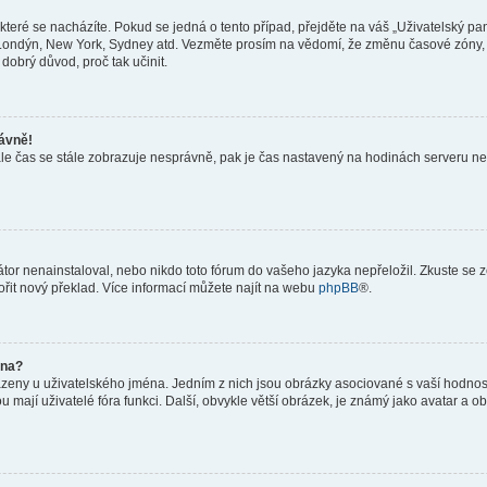
teré se nacházíte. Pokud se jedná o tento případ, přejděte na váš „Uživatelský pa
a, Londýn, New York, Sydney atd. Vezměte prosím na vědomí, že změnu časové zóny, 
 dobrý důvod, proč tak učinit.
rávně!
ě, ale čas se stále zobrazuje nesprávně, pak je čas nastavený na hodinách serveru 
or nenainstaloval, nebo nikdo toto fórum do vašeho jazyka nepřeložil. Zkuste se ze
ořit nový překlad. Více informací můžete najít na webu
phpBB
®.
éna?
azeny u uživatelského jména. Jedním z nich jsou obrázky asociované s vaší hodnost
jakou mají uživatelé fóra funkci. Další, obvykle větší obrázek, je známý jako avatar