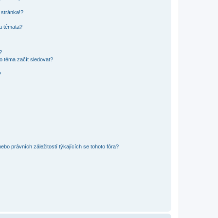
 stránka!?
 a témata?
?
o téma začít sledovat?
?
bo právních záležitostí týkajících se tohoto fóra?