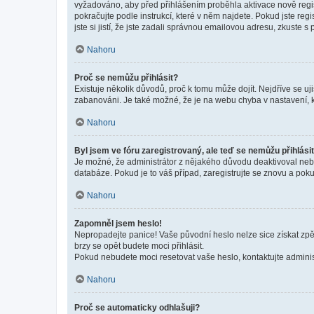
vyžadováno, aby před přihlášením proběhla aktivace nově regis
pokračujte podle instrukcí, které v něm najdete. Pokud jste re
jste si jistí, že jste zadali správnou emailovou adresu, zkuste 
Nahoru
Proč se nemůžu přihlásit?
Existuje několik důvodů, proč k tomu může dojít. Nejdříve se ujis
zabanováni. Je také možné, že je na webu chyba v nastavení, k
Nahoru
Byl jsem ve fóru zaregistrovaný, ale teď se nemůžu přihlásit
Je možné, že administrátor z nějakého důvodu deaktivoval nebo 
databáze. Pokud je to váš případ, zaregistrujte se znovu a pokus
Nahoru
Zapomněl jsem heslo!
Nepropadejte panice! Vaše původní heslo nelze sice získat zpě
brzy se opět budete moci přihlásit.
Pokud nebudete moci resetovat vaše heslo, kontaktujte administ
Nahoru
Proč se automaticky odhlašuji?