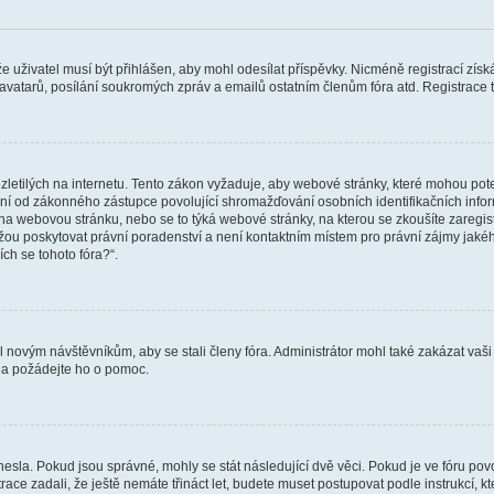
 že uživatel musí být přihlášen, aby mohl odesílat příspěvky. Nicméně registrací zís
 avatarů, posílání soukromých zpráv a emailů ostatním členům fóra atd. Registrace t
etilých na internetu. Tento zákon vyžaduje, aby webové stránky, které mohou pot
ní od zákonného zástupce povolující shromažďování osobních identifikačních informac
vat na webovou stránku, nebo se to týká webové stránky, na kterou se zkoušíte zareg
ůžou poskytovat právní poradenství a není kontaktním místem pro právní zájmy ja
ích se tohoto fóra?“.
il novým návštěvníkům, aby se stali členy fóra. Administrátor mohl také zakázat va
a a požádejte ho o pomoc.
hesla. Pokud jsou správné, mohly se stát následující dvě věci. Pokud je ve fóru 
ace zadali, že ještě nemáte třináct let, budete muset postupovat podle instrukcí, kt