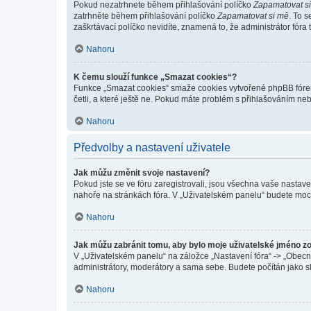
Pokud nezatrhnete během přihlašování políčko
Zapamatovat s
zatrhněte během přihlašování políčko
Zapamatovat si mě
. To 
zaškrtávací políčko nevidíte, znamená to, že administrátor fóra 
Nahoru
K čemu slouží funkce „Smazat cookies“?
Funkce „Smazat cookies“ smaže cookies vytvořené phpBB fórem, 
četli, a které ještě ne. Pokud máte problém s přihlašováním 
Nahoru
Předvolby a nastavení uživatele
Jak můžu změnit svoje nastavení?
Pokud jste se ve fóru zaregistrovali, jsou všechna vaše nastav
nahoře na stránkách fóra. V „Uživatelském panelu“ budete moc
Nahoru
Jak můžu zabránit tomu, aby bylo moje uživatelské jméno z
V „Uživatelském panelu“ na záložce „Nastavení fóra“ -> „Obec
administrátory, moderátory a sama sebe. Budete počítán jako sk
Nahoru