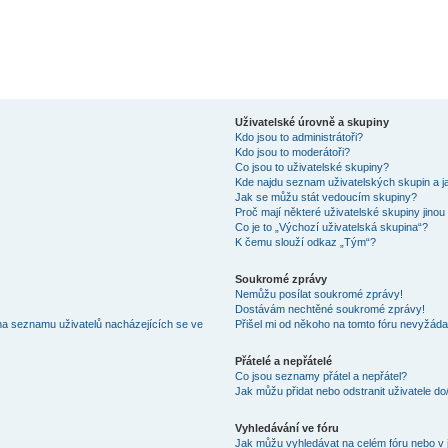
Uživatelské úrovně a skupiny
Kdo jsou to administrátoři?
Kdo jsou to moderátoři?
Co jsou to uživatelské skupiny?
Kde najdu seznam uživatelských skupin a j
Jak se můžu stát vedoucím skupiny?
Proč mají některé uživatelské skupiny jinou
Co je to „Výchozí uživatelská skupina“?
K čemu slouží odkaz „Tým“?
Soukromé zprávy
Nemůžu posílat soukromé zprávy!
Dostávám nechtěné soukromé zprávy!
na seznamu uživatelů nacházejících se ve
Přišel mi od někoho na tomto fóru nevyžáda
Přátelé a nepřátelé
Co jsou seznamy přátel a nepřátel?
Jak můžu přidat nebo odstranit uživatele d
Vyhledávání ve fóru
Jak můžu vyhledávat na celém fóru nebo v 