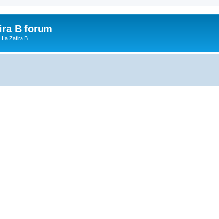
fira B forum
H a Zafira B