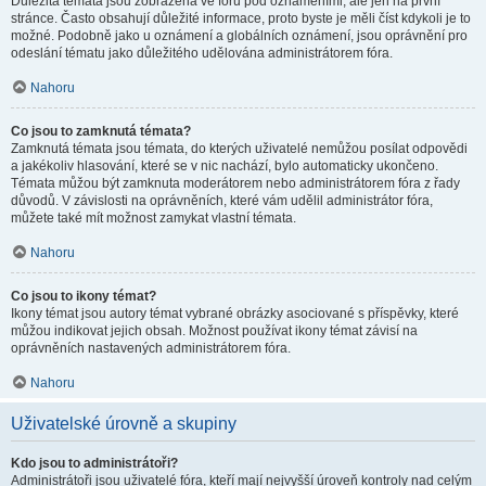
Důležitá témata jsou zobrazena ve fóru pod oznámeními, ale jen na první
stránce. Často obsahují důležité informace, proto byste je měli číst kdykoli je to
možné. Podobně jako u oznámení a globálních oznámení, jsou oprávnění pro
odeslání tématu jako důležitého udělována administrátorem fóra.
Nahoru
Co jsou to zamknutá témata?
Zamknutá témata jsou témata, do kterých uživatelé nemůžou posílat odpovědi
a jakékoliv hlasování, které se v nic nachází, bylo automaticky ukončeno.
Témata můžou být zamknuta moderátorem nebo administrátorem fóra z řady
důvodů. V závislosti na oprávněních, které vám udělil administrátor fóra,
můžete také mít možnost zamykat vlastní témata.
Nahoru
Co jsou to ikony témat?
Ikony témat jsou autory témat vybrané obrázky asociované s příspěvky, které
můžou indikovat jejich obsah. Možnost používat ikony témat závisí na
oprávněních nastavených administrátorem fóra.
Nahoru
Uživatelské úrovně a skupiny
Kdo jsou to administrátoři?
Administrátoři jsou uživatelé fóra, kteří mají nejvyšší úroveň kontroly nad celým