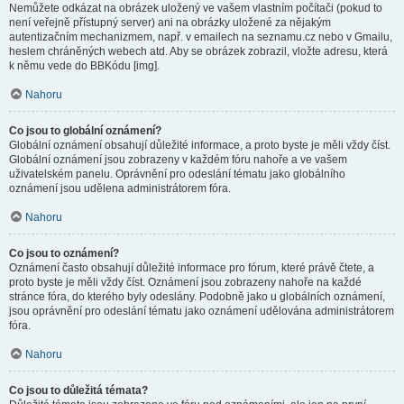
Nemůžete odkázat na obrázek uložený ve vašem vlastním počítači (pokud to
není veřejně přístupný server) ani na obrázky uložené za nějakým
autentizačním mechanizmem, např. v emailech na seznamu.cz nebo v Gmailu,
heslem chráněných webech atd. Aby se obrázek zobrazil, vložte adresu, která
k němu vede do BBKódu [img].
Nahoru
Co jsou to globální oznámení?
Globální oznámení obsahují důležité informace, a proto byste je měli vždy číst.
Globální oznámení jsou zobrazeny v každém fóru nahoře a ve vašem
uživatelském panelu. Oprávnění pro odeslání tématu jako globálního
oznámení jsou udělena administrátorem fóra.
Nahoru
Co jsou to oznámení?
Oznámení často obsahují důležité informace pro fórum, které právě čtete, a
proto byste je měli vždy číst. Oznámení jsou zobrazeny nahoře na každé
stránce fóra, do kterého byly odeslány. Podobně jako u globálních oznámení,
jsou oprávnění pro odeslání tématu jako oznámení udělována administrátorem
fóra.
Nahoru
Co jsou to důležitá témata?