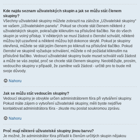
Kde najdu seznam uživatelských skupin a jak se můžu stát členem
skupiny?
Všechny uživatelské skupiny můžete zobrazit na záložce „Uživatelské skupiny“
ve vašem „Uživatelském panelu“. Pokud se chcete stát členem některé z
uživatelských skupin, pokračujte kliknutím na příslušné tlačítko. Ne do všech
skupin je volný přístup. V některých se musí žádost o členství schválit, některé
můžou být uzavřené a některé můžou být dokonce skryté. Pokud je skupiny
otevřená, můžete se stát jejím členem po kliknutí na příslušné tlačítko. Pokud
členství ve skupině vyžaduje schválení, můžete o ně požádat kliknutím na
příslušné tlačítko. Vedoucí uživatelské skupiny bude muset schválit vaši žádost
a může se vás zeptat, proč se chcete stát členem skupiny. Neobtěžujte, prosím,
vedoucího skupiny v případě, že zamítne vaši žádost - určitě pro to bude mít
svoje důvody.
Nahoru
Jak se můžu stát vedoucím skupiny?
Vedoucí skupiny je obvykle určen administrátorem fóra při vytváření skupiny.
Pokud máte zájem o vytvoření uživatelské skupiny, měli byste nejdříve
kontaktovat administrátora fóra - zkuste mu poslat soukromou zprávu.
Nahoru
Proč mají některé uživatelské skupiny jinou barvu?
Je možné, že administrátor fóra přiřadil k členům určitých skupin nějakou