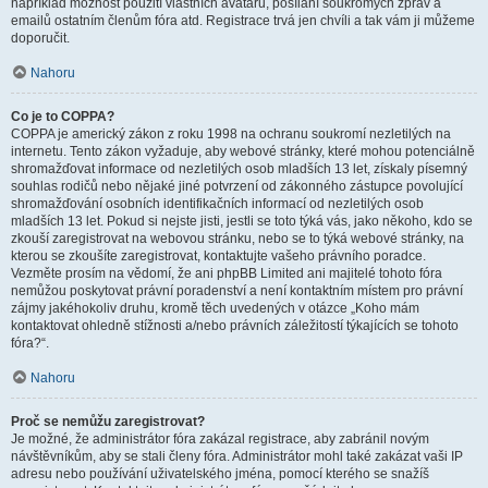
například možnost použití vlastních avatarů, posílání soukromých zpráv a
emailů ostatním členům fóra atd. Registrace trvá jen chvíli a tak vám ji můžeme
doporučit.
Nahoru
Co je to COPPA?
COPPA je americký zákon z roku 1998 na ochranu soukromí nezletilých na
internetu. Tento zákon vyžaduje, aby webové stránky, které mohou potenciálně
shromažďovat informace od nezletilých osob mladších 13 let, získaly písemný
souhlas rodičů nebo nějaké jiné potvrzení od zákonného zástupce povolující
shromažďování osobních identifikačních informací od nezletilých osob
mladších 13 let. Pokud si nejste jisti, jestli se toto týká vás, jako někoho, kdo se
zkouší zaregistrovat na webovou stránku, nebo se to týká webové stránky, na
kterou se zkoušíte zaregistrovat, kontaktujte vašeho právního poradce.
Vezměte prosím na vědomí, že ani phpBB Limited ani majitelé tohoto fóra
nemůžou poskytovat právní poradenství a není kontaktním místem pro právní
zájmy jakéhokoliv druhu, kromě těch uvedených v otázce „Koho mám
kontaktovat ohledně stížnosti a/nebo právních záležitostí týkajících se tohoto
fóra?“.
Nahoru
Proč se nemůžu zaregistrovat?
Je možné, že administrátor fóra zakázal registrace, aby zabránil novým
návštěvníkům, aby se stali členy fóra. Administrátor mohl také zakázat vaši IP
adresu nebo používání uživatelského jména, pomocí kterého se snažíš