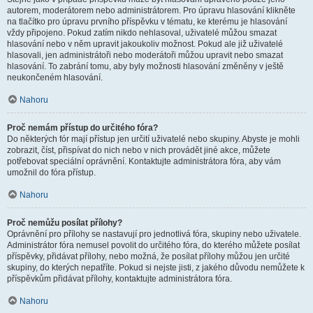
autorem, moderátorem nebo administrátorem. Pro úpravu hlasování klikněte
na tlačítko pro úpravu prvního příspěvku v tématu, ke kterému je hlasování
vždy připojeno. Pokud zatím nikdo nehlasoval, uživatelé můžou smazat
hlasování nebo v něm upravit jakoukoliv možnost. Pokud ale již uživatelé
hlasovali, jen administrátoři nebo moderátoři můžou upravit nebo smazat
hlasování. To zabrání tomu, aby byly možnosti hlasování změněny v ještě
neukončeném hlasování.
Nahoru
Proč nemám přístup do určitého fóra?
Do některých fór mají přístup jen určití uživatelé nebo skupiny. Abyste je mohli
zobrazit, číst, přispívat do nich nebo v nich provádět jiné akce, můžete
potřebovat speciální oprávnění. Kontaktujte administrátora fóra, aby vám
umožnil do fóra přístup.
Nahoru
Proč nemůžu posílat přílohy?
Oprávnění pro přílohy se nastavují pro jednotlivá fóra, skupiny nebo uživatele.
Administrátor fóra nemusel povolit do určitého fóra, do kterého můžete posílat
příspěvky, přidávat přílohy, nebo možná, že posílat přílohy můžou jen určité
skupiny, do kterých nepatříte. Pokud si nejste jisti, z jakého důvodu nemůžete k
příspěvkům přidávat přílohy, kontaktujte administrátora fóra.
Nahoru