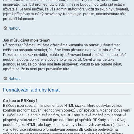
přispíváte, musí být prohlédnuty předtím, než je budou moci zobrazit ostatní
uživatelé. Je také možné, že vás administrátor fóra vložil do skupiny uživatelů,
jejichž příspěvky musí být schváleny. Kontaktujte, prosím, administrátora fóra
pro další informace.
Nahoru
Jak můžu oživit moje téma?
Při zobrazení tématu můžete oživit téma kliknutím na odkaz „Oživit téma“
(většinou naspodu stránky), čímž se téma přesune na první místo ve fóru.
Pokud tento odkaz nevidíte, mohlo být oživování témat zakázáno, nebo ještě
neuběhla doba, po které je povoleno téma oživit. Oživit téma jde také
jednoduše tak, že do něho odešlete příspěvek. Pokud to ale budete dělat,
ujistěte se, že to není proti pravidlům fóra.
Nahoru
Formátování a druhy témat
Co jsou to BBKódy?
BBKódy jsou speciální implementace HTML jazyka, které poskytují velkou
kontrolu pro formátování jednotlivých objektů v příspěvcích. Možnost používání
BBKódů uděluje administrátor fóra, ale BBKódy je také možné pro jednotlivé
příspěvky zakázat ve formuláři pro odesílání příspěvků. BBKódy se používají
podobně jako HTML, ale tagy jsou uzavřeny v hranatých závorkách [ a ] a ne v
< a >. Pro více informací o formátování pomocí BBKódů se podívejte na