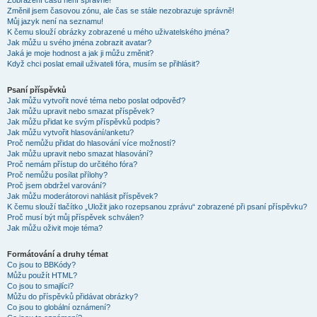
Zobrazení časů není správné!
Změnil jsem časovou zónu, ale čas se stále nezobrazuje správně!
Můj jazyk není na seznamu!
K čemu slouží obrázky zobrazené u mého uživatelského jména?
Jak můžu u svého jména zobrazit avatar?
Jaká je moje hodnost a jak ji můžu změnit?
Když chci poslat email uživateli fóra, musím se přihlásit?
Psaní příspěvků
Jak můžu vytvořit nové téma nebo poslat odpověď?
Jak můžu upravit nebo smazat příspěvek?
Jak můžu přidat ke svým příspěvků podpis?
Jak můžu vytvořit hlasování/anketu?
Proč nemůžu přidat do hlasování více možností?
Jak můžu upravit nebo smazat hlasování?
Proč nemám přístup do určitého fóra?
Proč nemůžu posílat přílohy?
Proč jsem obdržel varování?
Jak můžu moderátorovi nahlásit příspěvek?
K čemu slouží tlačítko „Uložit jako rozepsanou zprávu“ zobrazené při psaní příspěvku?
Proč musí být můj příspěvek schválen?
Jak můžu oživit moje téma?
Formátování a druhy témat
Co jsou to BBKódy?
Můžu použít HTML?
Co jsou to smajlíci?
Můžu do příspěvků přidávat obrázky?
Co jsou to globální oznámení?