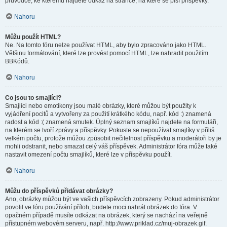
průvodce, ke kterému najdete odkaz na stránce, na které se píší příspěvky.
Nahoru
Můžu použít HTML?
Ne. Na tomto fóru nelze používat HTML, aby bylo zpracováno jako HTML.
Většinu formátování, které lze provést pomocí HTML, lze nahradit použitím
BBKódů.
Nahoru
Co jsou to smajlíci?
Smajlíci nebo emotikony jsou malé obrázky, které můžou být použity k
vyjádření pocitů a vytvořeny za použití krátkého kódu, např. kód :) znamená
radost a kód :( znamená smutek. Úplný seznam smajlíků najdete na formuláři,
na kterém se tvoří zprávy a příspěvky. Pokuste se nepoužívat smajlíky v příliš
velkém počtu, protože můžou způsobit nečitelnost příspěvku a moderátoři by je
mohli odstranit, nebo smazat celý váš příspěvek. Administrátor fóra může také
nastavit omezení počtu smajlíků, které lze v příspěvku použít.
Nahoru
Můžu do příspěvků přidávat obrázky?
Ano, obrázky můžou být ve vašich příspěvcích zobrazeny. Pokud administrátor
povolil ve fóru používání příloh, budete moci nahrát obrázek do fóra. V
opačném případě musíte odkázat na obrázek, který se nachází na veřejně
přístupném webovém serveru, např. http://www.priklad.cz/muj-obrazek.gif.