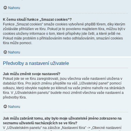
Nahoru
K čemu slouží funkce „Smazat cookies“?
Funkce „Smazat cookies“ smaže cookies vytvořené phpBB fórem, díky kterým
zůstáváte přihlášen ve fóru. Pokud je to povoleno majitelem fóra, můžou být v
cookies uloženy informace o tom, které příspěvky jste četli, a které ještě ne.
Pokud máte problém s přihlašováním nebo odhlašováním, smazání cookies
fóra může pomoci.
Nahoru
Předvolby a nastavení uživatele
Jak můžu změnit svoje nastavení?
Pokud jste se ve fóru zaregistrovali, jsou všechna vaše nastavení uložena v
databázi fóra. Pro jejich změnu přejděte na váš „Uživatelský panel“ pomocí
odkazu, který obvykle najdete po kliknutí na vaše jméno nahoře na stránkách
fóra. V „Uživatelském panelu“ budete moci změnit všechna vaše nastavení a
předvolby fóra.
Nahoru
Jak můžu zabránit tomu, aby bylo moje uživatelské jméno zobrazeno na
seznamu uživatelů nacházejících se ve fóru?
V „Uživatelském panelu“ na záložce „Nastavení fóra“ -> „Obecné nastavení