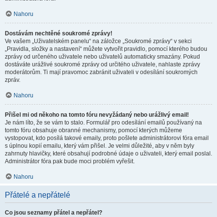
Nahoru
Dostávám nechtěné soukromé zprávy!
Ve vašem „Uživatelském panelu“ na záložce „Soukromé zprávy“ v sekci
„Pravidla, složky a nastavení“ můžete vytvořit pravidlo, pomocí kterého budou
zprávy od určeného uživatele nebo uživatelů automaticky smazány. Pokud
dostáváte urážlivé soukromé zprávy od určitého uživatele, nahlaste zprávy
moderátorům. Ti mají pravomoc zabránit uživateli v odesílání soukromých
zpráv.
Nahoru
Přišel mi od někoho na tomto fóru nevyžádaný nebo urážlivý email!
Je nám líto, že se vám to stalo. Formulář pro odesílání emailů používaný na
tomto fóru obsahuje obranné mechanismy, pomocí kterých můžeme
vystopovat, kdo posílá takové emaily, proto pošlete administrátorovi fóra email
s úplnou kopií emailu, který vám přišel. Je velmi důležité, aby v něm byly
zahrnuty hlavičky, které obsahují podrobné údaje o uživateli, který email poslal.
Administrátor fóra pak bude moci problém vyřešit.
Nahoru
Přátelé a nepřátelé
Co jsou seznamy přátel a nepřátel?