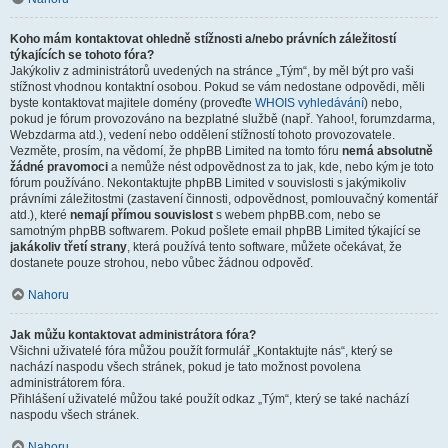
Koho mám kontaktovat ohledně stížnosti a/nebo právních záležitostí
týkajících se tohoto fóra?
Jakýkoliv z administrátorů uvedených na stránce „Tým“, by měl být pro vaši
stížnost vhodnou kontaktní osobou. Pokud se vám nedostane odpovědi, měli
byste kontaktovat majitele domény (proveďte
WHOIS vyhledávání
) nebo,
pokud je fórum provozováno na bezplatné službě (např. Yahoo!, forumzdarma,
Webzdarma atd.), vedení nebo oddělení stížností tohoto provozovatele.
Vezměte, prosím, na vědomí, že phpBB Limited na tomto fóru
nemá absolutně
žádné pravomoci
a nemůže nést odpovědnost za to jak, kde, nebo kým je toto
fórum používáno. Nekontaktujte phpBB Limited v souvislosti s jakýmikoliv
právními záležitostmi (zastavení činnosti, odpovědnost, pomlouvačný komentář
atd.), které
nemají přímou souvislost
s webem phpBB.com, nebo se
samotným phpBB softwarem. Pokud pošlete email phpBB Limited týkající se
jakákoliv třetí strany
, která používá tento software, můžete očekávat, že
dostanete pouze strohou, nebo vůbec žádnou odpověď.
Nahoru
Jak můžu kontaktovat administrátora fóra?
Všichni uživatelé fóra můžou použít formulář „Kontaktujte nás“, který se
nachází naspodu všech stránek, pokud je tato možnost povolena
administrátorem fóra.
Přihlášení uživatelé můžou také použít odkaz „Tým“, který se také nachází
naspodu všech stránek.
Nahoru