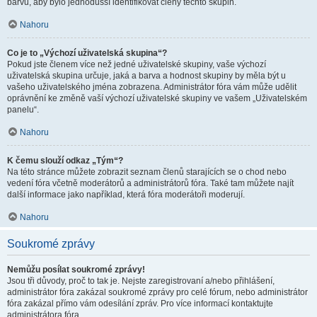
barvu, aby bylo jednodušší identifikovat členy těchto skupin.
Nahoru
Co je to „Výchozí uživatelská skupina“?
Pokud jste členem více než jedné uživatelské skupiny, vaše výchozí
uživatelská skupina určuje, jaká a barva a hodnost skupiny by měla být u
vašeho uživatelského jména zobrazena. Administrátor fóra vám může udělit
oprávnění ke změně vaší výchozí uživatelské skupiny ve vašem „Uživatelském
panelu“.
Nahoru
K čemu slouží odkaz „Tým“?
Na této stránce můžete zobrazit seznam členů starajících se o chod nebo
vedení fóra včetně moderátorů a administrátorů fóra. Také tam můžete najít
další informace jako například, která fóra moderátoři moderují.
Nahoru
Soukromé zprávy
Nemůžu posílat soukromé zprávy!
Jsou tři důvody, proč to tak je. Nejste zaregistrovaní a/nebo přihlášení,
administrátor fóra zakázal soukromé zprávy pro celé fórum, nebo administrátor
fóra zakázal přímo vám odesílání zpráv. Pro více informací kontaktujte
administrátora fóra.