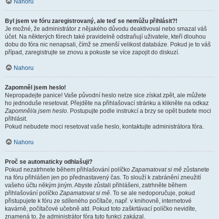
Nahoru
Byl jsem ve fóru zaregistrovaný, ale teď se nemůžu přihlásit?!
Je možné, že administrátor z nějakého důvodu deaktivoval nebo smazal váš
účet. Na některých fórech také pravidelně odstraňují uživatele, kteří dlouhou
dobu do fóra nic nenapsali, čímž se zmenší velikost databáze. Pokud je to váš
případ, zaregistrujte se znovu a pokuste se více zapojit do diskuzí.
Nahoru
Zapomněl jsem heslo!
Nepropadejte panice! Vaše původní heslo nelze sice získat zpět, ale můžete
ho jednoduše resetovat. Přejděte na přihlašovací stránku a klikněte na odkaz
Zapomněl/a jsem heslo
. Postupujte podle instrukcí a brzy se opět budete moci
přihlásit.
Pokud nebudete moci resetovat vaše heslo, kontaktujte administrátora fóra.
Nahoru
Proč se automaticky odhlašuji?
Pokud nezatrhnete během přihlašování políčko
Zapamatovat si mě
zůstanete
na fóru přihlášen jen po přednastavený čas. To slouží k zabránění zneužití
vašeho účtu někým jiným. Abyste zůstali přihlášeni, zatrhněte během
přihlašování políčko
Zapamatovat si mě
. To se ale nedoporučuje, pokud
přistupujete k fóru ze sdíleného počítače, např. v knihovně, internetové
kavárně, počítačové učebně atd. Pokud toto zaškrtávací políčko nevidíte,
znamená to, že administrátor fóra tuto funkci zakázal.