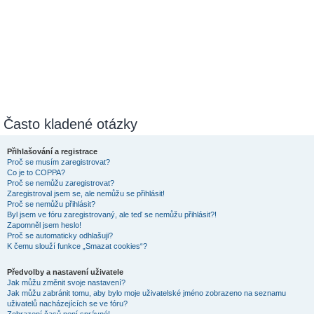
Často kladené otázky
Přihlašování a registrace
Proč se musím zaregistrovat?
Co je to COPPA?
Proč se nemůžu zaregistrovat?
Zaregistroval jsem se, ale nemůžu se přihlásit!
Proč se nemůžu přihlásit?
Byl jsem ve fóru zaregistrovaný, ale teď se nemůžu přihlásit?!
Zapomněl jsem heslo!
Proč se automaticky odhlašuji?
K čemu slouží funkce „Smazat cookies“?
Předvolby a nastavení uživatele
Jak můžu změnit svoje nastavení?
Jak můžu zabránit tomu, aby bylo moje uživatelské jméno zobrazeno na seznamu
uživatelů nacházejících se ve fóru?