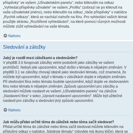
příspěvky“ ve vašem „Uživatelském panelu“, nebo kliknutím na odkaz
„Vyhledat příspěvky uživatele“ ve vašem „Profilu“ (zobrazí se po kliknutí na
vaše uživatelské jméno), nebo kliknutím na odkaz „Vaše příspěvky“ v nabídce
„Rychlé odkazy“, která se nachází nahoře na fóru. Pro vyhledání vašich témat
použijte stránku „Rozšířené vyhledávání“, na které pomocí různých možnosti
můžete zúžit vyhledávání na vaše témata.
Nahoru
Sledování a záložky
Jaký je rozdíl mezi záložkami a sledováním?
V phpBB 3.0 fungovali záložky velmi podobně jako záložky ve vašem
prohlížeči. Nebyli jste upozorněni, když došlo v tématu k nějakým změnám. V
phpBB 3.1 se záložky chovají stejně jako sledování tématu, což znamená, že
můžete být upozorněni, když v tématu v záložkách dojde k nějakým změnám.
Při sledování fóra nebo tématu budete upozorněni, když dojde ve sledovaném
fóru nebo tématu k nějakým změnám. Způsob upozornění pro záložky a
sledování můžete nastavit ve vašem „Uživatelském panelu“ na záložce
„Nastavení fóra“ v sekci „Upravit nastavení upozornění“. Může být užitečné
nastavit pro záložky a sledování jiný způsob upozornění.
Nahoru
Jak můžu přidat určité téma do záložek nebo téma začít sledovat?
Přidat určité téma do záložek nebo téma začít sledovat můžete kliknutím na
příslušný odkaz v nabídce „Nástroje tématu“ (obvykle má ikonu klíče), která se