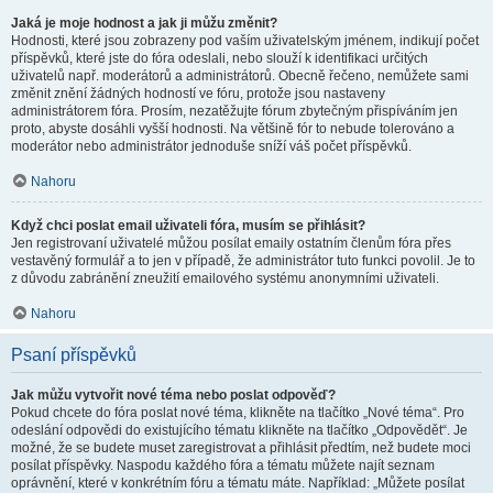
Jaká je moje hodnost a jak ji můžu změnit?
Hodnosti, které jsou zobrazeny pod vaším uživatelským jménem, indikují počet
příspěvků, které jste do fóra odeslali, nebo slouží k identifikaci určitých
uživatelů např. moderátorů a administrátorů. Obecně řečeno, nemůžete sami
změnit znění žádných hodností ve fóru, protože jsou nastaveny
administrátorem fóra. Prosím, nezatěžujte fórum zbytečným přispíváním jen
proto, abyste dosáhli vyšší hodnosti. Na většině fór to nebude tolerováno a
moderátor nebo administrátor jednoduše sníží váš počet příspěvků.
Nahoru
Když chci poslat email uživateli fóra, musím se přihlásit?
Jen registrovaní uživatelé můžou posílat emaily ostatním členům fóra přes
vestavěný formulář a to jen v případě, že administrátor tuto funkci povolil. Je to
z důvodu zabránění zneužití emailového systému anonymními uživateli.
Nahoru
Psaní příspěvků
Jak můžu vytvořit nové téma nebo poslat odpověď?
Pokud chcete do fóra poslat nové téma, klikněte na tlačítko „Nové téma“. Pro
odeslání odpovědi do existujícího tématu klikněte na tlačítko „Odpovědět“. Je
možné, že se budete muset zaregistrovat a přihlásit předtím, než budete moci
posílat příspěvky. Naspodu každého fóra a tématu můžete najít seznam
oprávnění, které v konkrétním fóru a tématu máte. Například: „Můžete posílat