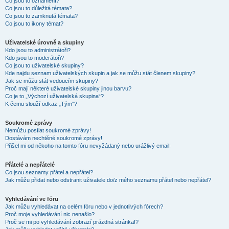
Co jsou to oznámení?
Co jsou to důležitá témata?
Co jsou to zamknutá témata?
Co jsou to ikony témat?
Uživatelské úrovně a skupiny
Kdo jsou to administrátoři?
Kdo jsou to moderátoři?
Co jsou to uživatelské skupiny?
Kde najdu seznam uživatelských skupin a jak se můžu stát členem skupiny?
Jak se můžu stát vedoucím skupiny?
Proč mají některé uživatelské skupiny jinou barvu?
Co je to „Výchozí uživatelská skupina“?
K čemu slouží odkaz „Tým“?
Soukromé zprávy
Nemůžu posílat soukromé zprávy!
Dostávám nechtěné soukromé zprávy!
Přišel mi od někoho na tomto fóru nevyžádaný nebo urážlivý email!
Přátelé a nepřátelé
Co jsou seznamy přátel a nepřátel?
Jak můžu přidat nebo odstranit uživatele do/z mého seznamu přátel nebo nepřátel?
Vyhledávání ve fóru
Jak můžu vyhledávat na celém fóru nebo v jednotlivých fórech?
Proč moje vyhledávání nic nenašlo?
Proč se mi po vyhledávání zobrazí prázdná stránka!?