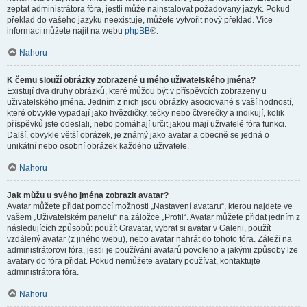
zeptat administrátora fóra, jestli může nainstalovat požadovaný jazyk. Pokud
překlad do vašeho jazyku neexistuje, můžete vytvořit nový překlad. Více
informací můžete najít na webu
phpBB
®.
Nahoru
K čemu slouží obrázky zobrazené u mého uživatelského jména?
Existují dva druhy obrázků, které můžou být v příspěvcích zobrazeny u
uživatelského jména. Jedním z nich jsou obrázky asociované s vaší hodností,
které obvykle vypadají jako hvězdičky, tečky nebo čtverečky a indikují, kolik
příspěvků jste odeslali, nebo pomáhají určit jakou mají uživatelé fóra funkci.
Další, obvykle větší obrázek, je známý jako avatar a obecně se jedná o
unikátní nebo osobní obrázek každého uživatele.
Nahoru
Jak můžu u svého jména zobrazit avatar?
Avatar můžete přidat pomocí možnosti „Nastavení avataru“, kterou najdete ve
vašem „Uživatelském panelu“ na záložce „Profil“. Avatar můžete přidat jedním z
následujících způsobů: použít Gravatar, vybrat si avatar v Galerii, použít
vzdálený avatar (z jiného webu), nebo avatar nahrát do tohoto fóra. Záleží na
administrátorovi fóra, jestli je používání avatarů povoleno a jakými způsoby lze
avatary do fóra přidat. Pokud nemůžete avatary používat, kontaktujte
administrátora fóra.
Nahoru