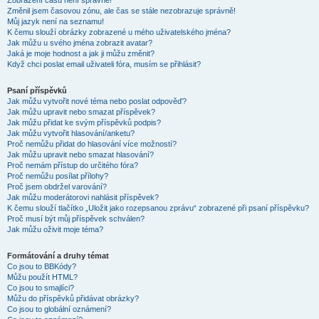
Zobrazení časů není správné!
Změnil jsem časovou zónu, ale čas se stále nezobrazuje správně!
Můj jazyk není na seznamu!
K čemu slouží obrázky zobrazené u mého uživatelského jména?
Jak můžu u svého jména zobrazit avatar?
Jaká je moje hodnost a jak ji můžu změnit?
Když chci poslat email uživateli fóra, musím se přihlásit?
Psaní příspěvků
Jak můžu vytvořit nové téma nebo poslat odpověď?
Jak můžu upravit nebo smazat příspěvek?
Jak můžu přidat ke svým příspěvků podpis?
Jak můžu vytvořit hlasování/anketu?
Proč nemůžu přidat do hlasování více možností?
Jak můžu upravit nebo smazat hlasování?
Proč nemám přístup do určitého fóra?
Proč nemůžu posílat přílohy?
Proč jsem obdržel varování?
Jak můžu moderátorovi nahlásit příspěvek?
K čemu slouží tlačítko „Uložit jako rozepsanou zprávu“ zobrazené při psaní příspěvku?
Proč musí být můj příspěvek schválen?
Jak můžu oživit moje téma?
Formátování a druhy témat
Co jsou to BBKódy?
Můžu použít HTML?
Co jsou to smajlíci?
Můžu do příspěvků přidávat obrázky?
Co jsou to globální oznámení?