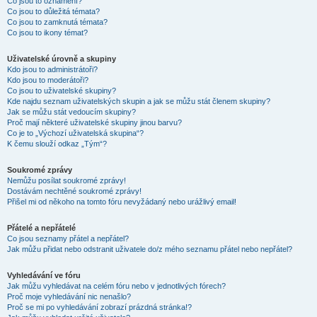
Co jsou to oznámení?
Co jsou to důležitá témata?
Co jsou to zamknutá témata?
Co jsou to ikony témat?
Uživatelské úrovně a skupiny
Kdo jsou to administrátoři?
Kdo jsou to moderátoři?
Co jsou to uživatelské skupiny?
Kde najdu seznam uživatelských skupin a jak se můžu stát členem skupiny?
Jak se můžu stát vedoucím skupiny?
Proč mají některé uživatelské skupiny jinou barvu?
Co je to „Výchozí uživatelská skupina“?
K čemu slouží odkaz „Tým“?
Soukromé zprávy
Nemůžu posílat soukromé zprávy!
Dostávám nechtěné soukromé zprávy!
Přišel mi od někoho na tomto fóru nevyžádaný nebo urážlivý email!
Přátelé a nepřátelé
Co jsou seznamy přátel a nepřátel?
Jak můžu přidat nebo odstranit uživatele do/z mého seznamu přátel nebo nepřátel?
Vyhledávání ve fóru
Jak můžu vyhledávat na celém fóru nebo v jednotlivých fórech?
Proč moje vyhledávání nic nenašlo?
Proč se mi po vyhledávání zobrazí prázdná stránka!?