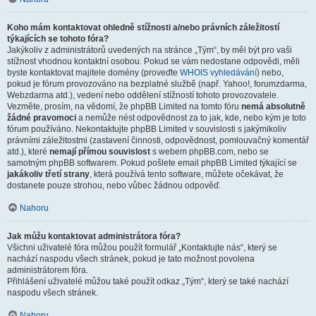
Koho mám kontaktovat ohledně stížnosti a/nebo právních záležitostí
týkajících se tohoto fóra?
Jakýkoliv z administrátorů uvedených na stránce „Tým“, by měl být pro vaši
stížnost vhodnou kontaktní osobou. Pokud se vám nedostane odpovědi, měli
byste kontaktovat majitele domény (proveďte
WHOIS vyhledávání
) nebo,
pokud je fórum provozováno na bezplatné službě (např. Yahoo!, forumzdarma,
Webzdarma atd.), vedení nebo oddělení stížností tohoto provozovatele.
Vezměte, prosím, na vědomí, že phpBB Limited na tomto fóru
nemá absolutně
žádné pravomoci
a nemůže nést odpovědnost za to jak, kde, nebo kým je toto
fórum používáno. Nekontaktujte phpBB Limited v souvislosti s jakýmikoliv
právními záležitostmi (zastavení činnosti, odpovědnost, pomlouvačný komentář
atd.), které
nemají přímou souvislost
s webem phpBB.com, nebo se
samotným phpBB softwarem. Pokud pošlete email phpBB Limited týkající se
jakákoliv třetí strany
, která používá tento software, můžete očekávat, že
dostanete pouze strohou, nebo vůbec žádnou odpověď.
Nahoru
Jak můžu kontaktovat administrátora fóra?
Všichni uživatelé fóra můžou použít formulář „Kontaktujte nás“, který se
nachází naspodu všech stránek, pokud je tato možnost povolena
administrátorem fóra.
Přihlášení uživatelé můžou také použít odkaz „Tým“, který se také nachází
naspodu všech stránek.
Nahoru