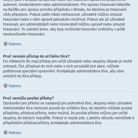
autorem, moderátorem nebo administrátorem. Pro úpravu hlasování klikněte
na tlačítko pro úpravu prvního příspěvku v tématu, ke kterému je hlasování
vždy připojeno. Pokud zatím nikdo nehlasoval, uživatelé můžou smazat
hlasování nebo v něm upravit jakoukoliv možnost. Pokud ale již uživatelé
hlasovali, jen administrátoři nebo moderátoři můžou upravit nebo smazat
hlasování. To zabrání tomu, aby byly možnosti hlasování změněny v ještě
neukončeném hlasování.
Nahoru
Proč nemám přístup do určitého fóra?
Do některých fór mají přístup jen určití uživatelé nebo skupiny. Abyste je mohli
zobrazit, číst, přispívat do nich nebo v nich provádět jiné akce, můžete
potřebovat speciální oprávnění. Kontaktujte administrátora fóra, aby vám
umožnil do fóra přístup.
Nahoru
Proč nemůžu posílat přílohy?
Oprávnění pro přílohy se nastavují pro jednotlivá fóra, skupiny nebo uživatele.
Administrátor fóra nemusel povolit do určitého fóra, do kterého můžete posílat
příspěvky, přidávat přílohy, nebo možná, že posílat přílohy můžou jen určité
skupiny, do kterých nepatříte. Pokud si nejste jisti, z jakého důvodu nemůžete k
příspěvkům přidávat přílohy, kontaktujte administrátora fóra.
Nahoru