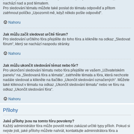
nachází nad a pod tématem.
Pro sledování tématu můžete také poslat do tématu odpověď a přitom
zatrhnout políčko „Upozornit mě, když někdo pošle odpověď“.
Nahoru
Jak můžu začít sledovat určité fórum?
Pro sledování určitého fóra přejděte do toho fóra a klikněte na odkaz „Sledovat
fórum“, který se nachází naspodu stránky.
Nahoru
Jak můžu ukončit sledování témat nebo fór?
Pro ukončení sledování tématu nebo fóra přejděte ve vašem „Uživatelském
panelu“ na „Sledovaná fóra a témata“, zatrhněte témata a fóra, která nechcete
nadále sledovat a klikněte na tlačítko „Ukončit sledování označených“. Můžete
také kliknout v tématu na odkaz „Ukončit sledování tématu“ nebo ve fóru na
odkaz „Ukončit sledování fóra“.
Nahoru
Přílohy
Jaké přílohy jsou na tomto fóru povoleny?
Každý administrátor fóra může povolit nebo zakázat určité typy příloh. Pokud si
nejste jisti, jaké přílohy můžete nahrát, kontaktujte administrátora fóra a