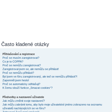
Často kladené otázky
Přihlašování a registrace
Proč se musím zaregistrovat?
Co je to COPPA?
Proč se nemůžu zaregistrovat?
Zaregistroval jsem se, ale nemůžu se přihlásit!
Proč se nemůžu přihlásit?
Byl jsem ve fóru zaregistrovaný, ale teď se nemůžu přihlásit?!
Zapomněl jsem heslo!
Proč se automaticky odhlašuji?
K čemu slouží funkce „Smazat cookies“?
Předvolby a nastavení uživatele
Jak můžu změnit svoje nastavení?
Jak můžu zabránit tomu, aby bylo moje uživatelské jméno zobrazeno na seznamu
uživatelů nacházejících se ve fóru?