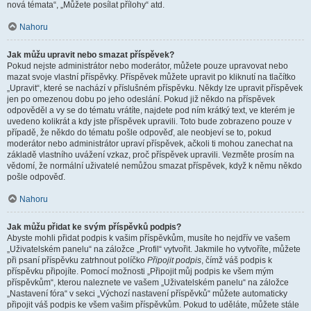
nová témata“, „Můžete posílat přílohy“ atd.
Nahoru
Jak můžu upravit nebo smazat příspěvek?
Pokud nejste administrátor nebo moderátor, můžete pouze upravovat nebo
mazat svoje vlastní příspěvky. Příspěvek můžete upravit po kliknutí na tlačítko
„Upravit“, které se nachází v příslušném příspěvku. Někdy lze upravit příspěvek
jen po omezenou dobu po jeho odeslání. Pokud již někdo na příspěvek
odpověděl a vy se do tématu vrátíte, najdete pod ním krátký text, ve kterém je
uvedeno kolikrát a kdy jste příspěvek upravili. Toto bude zobrazeno pouze v
případě, že někdo do tématu pošle odpověď, ale neobjeví se to, pokud
moderátor nebo administrátor upraví příspěvek, ačkoli ti mohou zanechat na
základě vlastního uvážení vzkaz, proč příspěvek upravili. Vezměte prosím na
vědomí, že normální uživatelé nemůžou smazat příspěvek, když k němu někdo
pošle odpověď.
Nahoru
Jak můžu přidat ke svým příspěvků podpis?
Abyste mohli přidat podpis k vašim příspěvkům, musíte ho nejdřív ve vašem
„Uživatelském panelu“ na záložce „Profil“ vytvořit. Jakmile ho vytvoříte, můžete
při psaní příspěvku zatrhnout políčko
Připojit podpis
, čímž váš podpis k
příspěvku připojíte. Pomocí možnosti „Připojit můj podpis ke všem mým
příspěvkům“, kterou naleznete ve vašem „Uživatelském panelu“ na záložce
„Nastavení fóra“ v sekci „Výchozí nastavení příspěvků“ můžete automaticky
připojit váš podpis ke všem vašim příspěvkům. Pokud to uděláte, můžete stále