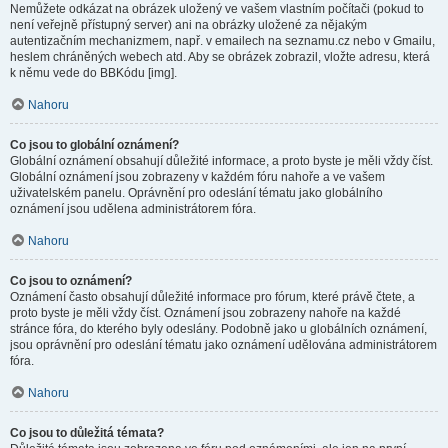
Nemůžete odkázat na obrázek uložený ve vašem vlastním počítači (pokud to
není veřejně přístupný server) ani na obrázky uložené za nějakým
autentizačním mechanizmem, např. v emailech na seznamu.cz nebo v Gmailu,
heslem chráněných webech atd. Aby se obrázek zobrazil, vložte adresu, která
k němu vede do BBKódu [img].
Nahoru
Co jsou to globální oznámení?
Globální oznámení obsahují důležité informace, a proto byste je měli vždy číst.
Globální oznámení jsou zobrazeny v každém fóru nahoře a ve vašem
uživatelském panelu. Oprávnění pro odeslání tématu jako globálního
oznámení jsou udělena administrátorem fóra.
Nahoru
Co jsou to oznámení?
Oznámení často obsahují důležité informace pro fórum, které právě čtete, a
proto byste je měli vždy číst. Oznámení jsou zobrazeny nahoře na každé
stránce fóra, do kterého byly odeslány. Podobně jako u globálních oznámení,
jsou oprávnění pro odeslání tématu jako oznámení udělována administrátorem
fóra.
Nahoru
Co jsou to důležitá témata?