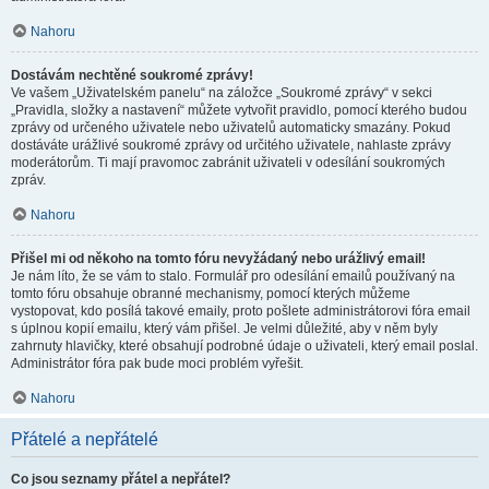
Nahoru
Dostávám nechtěné soukromé zprávy!
Ve vašem „Uživatelském panelu“ na záložce „Soukromé zprávy“ v sekci
„Pravidla, složky a nastavení“ můžete vytvořit pravidlo, pomocí kterého budou
zprávy od určeného uživatele nebo uživatelů automaticky smazány. Pokud
dostáváte urážlivé soukromé zprávy od určitého uživatele, nahlaste zprávy
moderátorům. Ti mají pravomoc zabránit uživateli v odesílání soukromých
zpráv.
Nahoru
Přišel mi od někoho na tomto fóru nevyžádaný nebo urážlivý email!
Je nám líto, že se vám to stalo. Formulář pro odesílání emailů používaný na
tomto fóru obsahuje obranné mechanismy, pomocí kterých můžeme
vystopovat, kdo posílá takové emaily, proto pošlete administrátorovi fóra email
s úplnou kopií emailu, který vám přišel. Je velmi důležité, aby v něm byly
zahrnuty hlavičky, které obsahují podrobné údaje o uživateli, který email poslal.
Administrátor fóra pak bude moci problém vyřešit.
Nahoru
Přátelé a nepřátelé
Co jsou seznamy přátel a nepřátel?