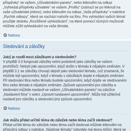
příspěvky“ ve vašem „Uživatelském panelu“, nebo kliknutím na odkaz
„Vyhledat příspěvky uživatele“ ve vašem „Profilu“ (zobrazí se po kliknutí na
vaše uživatelské jméno), nebo kliknutím na odkaz „Vaše příspěvky“ v nabídce
„Rychlé odkazy“, která se nachází nahoře na fóru. Pro vyhledání vašich témat
použijte stránku „Rozšířené vyhledávání“, na které pomocí různých možnosti
můžete zúžit vyhledávání na vaše témata.
Nahoru
Sledování a záložky
Jaký je rozdíl mezi záložkami a sledováním?
V phpBB 3.0 fungovali záložky velmi podobně jako záložky ve vašem
prohlížeči. Nebyli jste upozorněni, když došlo v tématu k nějakým změnám. V
phpBB 3.1 se záložky chovají stejně jako sledování tématu, což znamená, že
můžete být upozorněni, když v tématu v záložkách dojde k nějakým změnám.
Při sledování fóra nebo tématu budete upozorněni, když dojde ve sledovaném
fóru nebo tématu k nějakým změnám. Způsob upozornění pro záložky a
sledování můžete nastavit ve vašem „Uživatelském panelu“ na záložce
„Nastavení fóra“ v sekci „Upravit nastavení upozornění“. Může být užitečné
nastavit pro záložky a sledování jiný způsob upozornění.
Nahoru
Jak můžu přidat určité téma do záložek nebo téma začít sledovat?
Přidat určité téma do záložek nebo téma začít sledovat můžete kliknutím na
příslušný odkaz v nabídce „Nástroje tématu“ (obvykle má ikonu klíče), která se