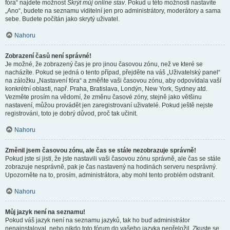
fóra“ najdete možnost
Skrýt můj online stav
. Pokud u této možnosti nastavíte
„Ano“, budete na seznamu viditelní jen pro administrátory, moderátory a sama
sebe. Budete počítán jako skrytý uživatel.
Nahoru
Zobrazení časů není správné!
Je možné, že zobrazený čas je pro jinou časovou zónu, než ve které se
nacházíte. Pokud se jedná o tento případ, přejděte na váš „Uživatelský panel“
na záložku „Nastavení fóra“ a změňte vaši časovou zónu, aby odpovídala vaší
konkrétní oblasti, např. Praha, Bratislava, Londýn, New York, Sydney atd.
Vezměte prosím na vědomí, že změnu časové zóny, stejně jako většinu
nastavení, můžou provádět jen zaregistrovaní uživatelé. Pokud ještě nejste
registrováni, toto je dobrý důvod, proč tak učinit.
Nahoru
Změnil jsem časovou zónu, ale čas se stále nezobrazuje správně!
Pokud jste si jisti, že jste nastavili vaši časovou zónu správně, ale čas se stále
zobrazuje nesprávně, pak je čas nastavený na hodinách serveru nesprávný.
Upozorněte na to, prosím, administrátora, aby mohl tento problém odstranit.
Nahoru
Můj jazyk není na seznamu!
Pokud váš jazyk není na seznamu jazyků, tak ho buď administrátor
nenainstaloval, nebo nikdo toto fórum do vašeho jazyka nepřeložil. Zkuste se