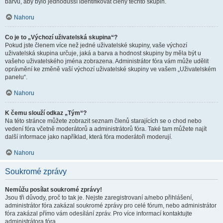
barvu, aby bylo jednodušší identifikovat členy těchto skupin.
Nahoru
Co je to „Výchozí uživatelská skupina“?
Pokud jste členem více než jedné uživatelské skupiny, vaše výchozí
uživatelská skupina určuje, jaká a barva a hodnost skupiny by měla být u
vašeho uživatelského jména zobrazena. Administrátor fóra vám může udělit
oprávnění ke změně vaší výchozí uživatelské skupiny ve vašem „Uživatelském
panelu“.
Nahoru
K čemu slouží odkaz „Tým“?
Na této stránce můžete zobrazit seznam členů starajících se o chod nebo
vedení fóra včetně moderátorů a administrátorů fóra. Také tam můžete najít
další informace jako například, která fóra moderátoři moderují.
Nahoru
Soukromé zprávy
Nemůžu posílat soukromé zprávy!
Jsou tři důvody, proč to tak je. Nejste zaregistrovaní a/nebo přihlášení,
administrátor fóra zakázal soukromé zprávy pro celé fórum, nebo administrátor
fóra zakázal přímo vám odesílání zpráv. Pro více informací kontaktujte
administrátora fóra.