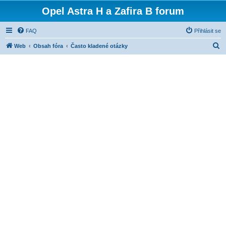
Opel Astra H a Zafira B forum
FAQ
Přihlásit se
H
Web
Obsah fóra
Často kladené otázky
l
e
d
a
t