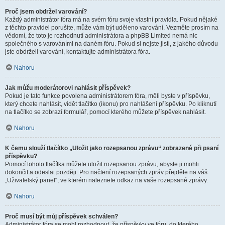
Proč jsem obdržel varování?
Každý administrátor fóra má na svém fóru svoje vlastní pravidla. Pokud nějaké
z těchto pravidel porušíte, může vám být uděleno varování. Vezměte prosím na
vědomí, že toto je rozhodnutí administrátora a phpBB Limited nemá nic
společného s varováními na daném fóru. Pokud si nejste jisti, z jakého důvodu
jste obdrželi varování, kontaktujte administrátora fóra.
Nahoru
Jak můžu moderátorovi nahlásit příspěvek?
Pokud je tato funkce povolena administrátorem fóra, měli byste v příspěvku,
který chcete nahlásit, vidět tlačítko (ikonu) pro nahlášení příspěvku. Po kliknutí
na tlačítko se zobrazí formulář, pomocí kterého můžete příspěvek nahlásit.
Nahoru
K čemu slouží tlačítko „Uložit jako rozepsanou zprávu“ zobrazené při psaní
příspěvku?
Pomocí tohoto tlačítka můžete uložit rozepsanou zprávu, abyste ji mohli
dokončit a odeslat později. Pro načtení rozepsaných zpráv přejděte na váš
„Uživatelský panel“, ve kterém naleznete odkaz na vaše rozepsané zprávy.
Nahoru
Proč musí být můj příspěvek schválen?
Administrátor fóra se mohl rozhodnout, že příspěvky ve fóru, do kterého