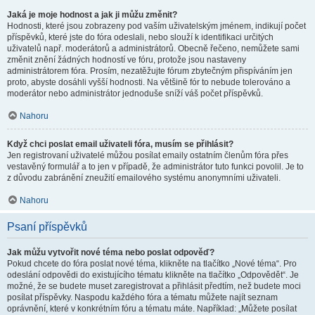
Jaká je moje hodnost a jak ji můžu změnit?
Hodnosti, které jsou zobrazeny pod vaším uživatelským jménem, indikují počet
příspěvků, které jste do fóra odeslali, nebo slouží k identifikaci určitých
uživatelů např. moderátorů a administrátorů. Obecně řečeno, nemůžete sami
změnit znění žádných hodností ve fóru, protože jsou nastaveny
administrátorem fóra. Prosím, nezatěžujte fórum zbytečným přispíváním jen
proto, abyste dosáhli vyšší hodnosti. Na většině fór to nebude tolerováno a
moderátor nebo administrátor jednoduše sníží váš počet příspěvků.
Nahoru
Když chci poslat email uživateli fóra, musím se přihlásit?
Jen registrovaní uživatelé můžou posílat emaily ostatním členům fóra přes
vestavěný formulář a to jen v případě, že administrátor tuto funkci povolil. Je to
z důvodu zabránění zneužití emailového systému anonymními uživateli.
Nahoru
Psaní příspěvků
Jak můžu vytvořit nové téma nebo poslat odpověď?
Pokud chcete do fóra poslat nové téma, klikněte na tlačítko „Nové téma“. Pro
odeslání odpovědi do existujícího tématu klikněte na tlačítko „Odpovědět“. Je
možné, že se budete muset zaregistrovat a přihlásit předtím, než budete moci
posílat příspěvky. Naspodu každého fóra a tématu můžete najít seznam
oprávnění, které v konkrétním fóru a tématu máte. Například: „Můžete posílat