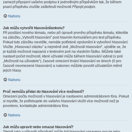
zamezit připojení vašeho podpisu k jednotlivým příspěvkům tak, že během
psaní příspěvku zrušíte zaškrtnutí možnosti
Připojit podpis
.
Nahoru
Jak můžu vytvořit hlasování/anketu?
Při posílání nového tématu, nebo při úpravě prvního příspěvku tématu, klikněte
na záložku „Vytvořit hlasování“ pod hlavním formulářem pro text příspěvku.
Pokud tuto záložku nevidíte, nemáte potřebné oprávnění k vytvoření hlasování.
Vložte „Hlasovací otázku“ a nejméně dvě „Možnosti hlasování“, ujistěte se, že
je každá možnost napsaná v textovém poli na vlastním řádku. Můžete také
nastavit počet možností, které uživatel může během hlasování vybrat (v poli
„Možností na uživatele“), časové omezení trvání hlasování ve dnech (0 pro
časově neomezené hlasování) a nakonec můžete povolit uživatelům měnit
jejich hlasy.
Nahoru
Proč nemůžu přidat do hlasování více možností?
Omezení počtu možností v hlasování je nastaveno administrátorem fóra. Pokud
si myslíte, že potřebujete do vašeho hlasování vložit více možností než je
povoleno, kontaktujte administrátora fóra.
Nahoru
Jak můžu upravit nebo smazat hlasování?
Stejně jako v případě příspěvků může být hlasování upraveno pouze jeho