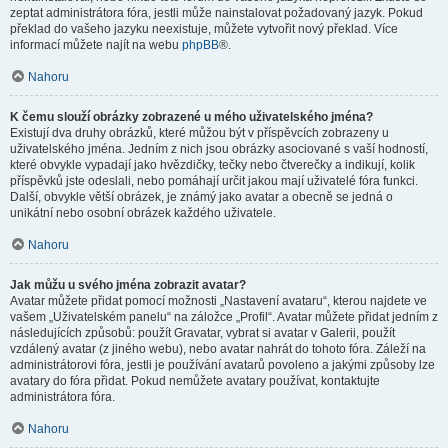
zeptat administrátora fóra, jestli může nainstalovat požadovaný jazyk. Pokud
překlad do vašeho jazyku neexistuje, můžete vytvořit nový překlad. Více
informací můžete najít na webu
phpBB
®.
Nahoru
K čemu slouží obrázky zobrazené u mého uživatelského jména?
Existují dva druhy obrázků, které můžou být v příspěvcích zobrazeny u
uživatelského jména. Jedním z nich jsou obrázky asociované s vaší hodností,
které obvykle vypadají jako hvězdičky, tečky nebo čtverečky a indikují, kolik
příspěvků jste odeslali, nebo pomáhají určit jakou mají uživatelé fóra funkci.
Další, obvykle větší obrázek, je známý jako avatar a obecně se jedná o
unikátní nebo osobní obrázek každého uživatele.
Nahoru
Jak můžu u svého jména zobrazit avatar?
Avatar můžete přidat pomocí možnosti „Nastavení avataru“, kterou najdete ve
vašem „Uživatelském panelu“ na záložce „Profil“. Avatar můžete přidat jedním z
následujících způsobů: použít Gravatar, vybrat si avatar v Galerii, použít
vzdálený avatar (z jiného webu), nebo avatar nahrát do tohoto fóra. Záleží na
administrátorovi fóra, jestli je používání avatarů povoleno a jakými způsoby lze
avatary do fóra přidat. Pokud nemůžete avatary používat, kontaktujte
administrátora fóra.
Nahoru