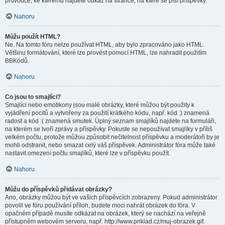
průvodce, ke kterému najdete odkaz na stránce, na které se píší příspěvky.
Nahoru
Můžu použít HTML?
Ne. Na tomto fóru nelze používat HTML, aby bylo zpracováno jako HTML.
Většinu formátování, které lze provést pomocí HTML, lze nahradit použitím
BBKódů.
Nahoru
Co jsou to smajlíci?
Smajlíci nebo emotikony jsou malé obrázky, které můžou být použity k
vyjádření pocitů a vytvořeny za použití krátkého kódu, např. kód :) znamená
radost a kód :( znamená smutek. Úplný seznam smajlíků najdete na formuláři,
na kterém se tvoří zprávy a příspěvky. Pokuste se nepoužívat smajlíky v příliš
velkém počtu, protože můžou způsobit nečitelnost příspěvku a moderátoři by je
mohli odstranit, nebo smazat celý váš příspěvek. Administrátor fóra může také
nastavit omezení počtu smajlíků, které lze v příspěvku použít.
Nahoru
Můžu do příspěvků přidávat obrázky?
Ano, obrázky můžou být ve vašich příspěvcích zobrazeny. Pokud administrátor
povolil ve fóru používání příloh, budete moci nahrát obrázek do fóra. V
opačném případě musíte odkázat na obrázek, který se nachází na veřejně
přístupném webovém serveru, např. http://www.priklad.cz/muj-obrazek.gif.