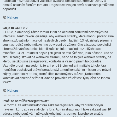
například možnost použití vlastních avatarů, posílání soukromých zpráv a
emailů ostatním členům fóra atd. Registrace trvá jen chvíli a tak vám ji můžeme
doporučit.
Nahoru
Co je to COPPA?
COPPA je americký zákon z roku 1998 na ochranu soukromí nezletilých na
internetu. Tento zákon vyžaduje, aby webové stránky, které mohou potenciálně
shromažďovat informace od nezletilých osob mladších 13 let, získaly písemný
souhlas rodičů nebo nějaké jiné potvrzení od zákonného zástupce povolující
shromažďování osobních identifikačních informací od nezletilých osob
mladších 13 let. Pokud si nejste jisti, jestli se toto týká vás, jako někoho, kdo se
zkouší zaregistrovat na webovou stránku, nebo se to týká webové stránky, na
kterou se zkoušíte zaregistrovat, kontaktujte vašeho právního poradce.
Vezměte prosím na vědomí, že ani phpBB Limited ani majitelé tohoto fóra
nemůžou poskytovat právní poradenství a není kontaktním místem pro právní
zájmy jakéhokoliv druhu, kromě těch uvedených v otázce „Koho mám
kontaktovat ohledně stížnosti a/nebo právních záležitostí týkajících se tohoto
fóra?“.
Nahoru
Proč se nemůžu zaregistrovat?
Je možné, že administrátor fóra zakázal registrace, aby zabránil novým
návštěvníkům, aby se stali členy fóra. Administrátor mohl také zakázat vaši IP
adresu nebo používání uživatelského jména, pomocí kterého se snažíš