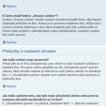
Nahoru
K čemu slouží funkce „Smazat cookies“?
Funkce „Smazat cookies“ smaže cookies vytvořené phpBB fórem, díky kterým
zůstáváte přihlášen ve fóru. Pokud je to povoleno majitelem fóra, můžou být v
cookies uloženy informace o tom, které příspěvky jste četli, a které ještě ne.
Pokud máte problém s přihlašováním nebo odhlašováním, smazání cookies
fóra může pomoci.
Nahoru
Předvolby a nastavení uživatele
Jak můžu změnit svoje nastavení?
Pokud jste se ve fóru zaregistrovali, jsou všechna vaše nastavení uložena v
databázi fóra. Pro jejich změnu přejděte na váš „Uživatelský panel“ pomocí
odkazu, který obvykle najdete po kliknutí na vaše jméno nahoře na stránkách
fóra. V „Uživatelském panelu“ budete moci změnit všechna vaše nastavení a
předvolby fóra.
Nahoru
Jak můžu zabránit tomu, aby bylo moje uživatelské jméno zobrazeno na
seznamu uživatelů nacházejících se ve fóru?
V „Uživatelském panelu“ na záložce „Nastavení fóra“ -> „Obecné nastavení