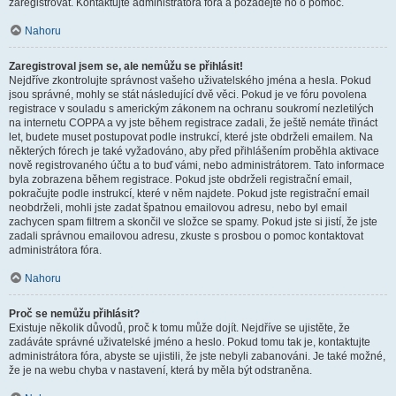
zaregistrovat. Kontaktujte administrátora fóra a požádejte ho o pomoc.
Nahoru
Zaregistroval jsem se, ale nemůžu se přihlásit!
Nejdříve zkontrolujte správnost vašeho uživatelského jména a hesla. Pokud
jsou správné, mohly se stát následující dvě věci. Pokud je ve fóru povolena
registrace v souladu s americkým zákonem na ochranu soukromí nezletilých
na internetu COPPA a vy jste během registrace zadali, že ještě nemáte třináct
let, budete muset postupovat podle instrukcí, které jste obdrželi emailem. Na
některých fórech je také vyžadováno, aby před přihlášením proběhla aktivace
nově registrovaného účtu a to buď vámi, nebo administrátorem. Tato informace
byla zobrazena během registrace. Pokud jste obdrželi registrační email,
pokračujte podle instrukcí, které v něm najdete. Pokud jste registrační email
neobdrželi, mohli jste zadat špatnou emailovou adresu, nebo byl email
zachycen spam filtrem a skončil ve složce se spamy. Pokud jste si jistí, že jste
zadali správnou emailovou adresu, zkuste s prosbou o pomoc kontaktovat
administrátora fóra.
Nahoru
Proč se nemůžu přihlásit?
Existuje několik důvodů, proč k tomu může dojít. Nejdříve se ujistěte, že
zadáváte správné uživatelské jméno a heslo. Pokud tomu tak je, kontaktujte
administrátora fóra, abyste se ujistili, že jste nebyli zabanováni. Je také možné,
že je na webu chyba v nastavení, která by měla být odstraněna.