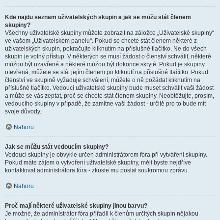
Kde najdu seznam uživatelských skupin a jak se můžu stát členem
skupiny?
Všechny uživatelské skupiny můžete zobrazit na záložce „Uživatelské skupiny“
ve vašem „Uživatelském panelu“. Pokud se chcete stát členem některé z
uživatelských skupin, pokračujte kliknutím na příslušné tlačítko. Ne do všech
skupin je volný přístup. V některých se musí žádost o členství schválit, některé
můžou být uzavřené a některé můžou být dokonce skryté. Pokud je skupiny
otevřená, můžete se stát jejím členem po kliknutí na příslušné tlačítko. Pokud
členství ve skupině vyžaduje schválení, můžete o ně požádat kliknutím na
příslušné tlačítko. Vedoucí uživatelské skupiny bude muset schválit vaši žádost
a může se vás zeptat, proč se chcete stát členem skupiny. Neobtěžujte, prosím,
vedoucího skupiny v případě, že zamítne vaši žádost - určitě pro to bude mít
svoje důvody.
Nahoru
Jak se můžu stát vedoucím skupiny?
Vedoucí skupiny je obvykle určen administrátorem fóra při vytváření skupiny.
Pokud máte zájem o vytvoření uživatelské skupiny, měli byste nejdříve
kontaktovat administrátora fóra - zkuste mu poslat soukromou zprávu.
Nahoru
Proč mají některé uživatelské skupiny jinou barvu?
Je možné, že administrátor fóra přiřadil k členům určitých skupin nějakou