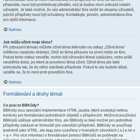
přispíváte, musí být prohlédnuty předtím, než je budou moci zobrazit ostatní
uživatelé. Je také možné, že vás administrátor fóra vložil do skupiny uživatelů,
jejichž příspěvky musí být schváleny. Kontaktujte, prosím, administrátora fóra
pro další informace.
Nahoru
Jak můžu oživit moje téma?
Při zobrazení tématu můžete oživit téma kliknutím na odkaz „Oživit téma“
(většinou naspodu stránky), čímž se téma přesune na první místo ve fóru.
Pokud tento odkaz nevidíte, mohlo být oživování témat zakázáno, nebo ještě
neuběhla doba, po které je povoleno téma oživit. Oživit téma jde také
jednoduše tak, že do něho odešlete příspěvek. Pokud to ale budete dělat,
ujistěte se, že to není proti pravidlům fóra.
Nahoru
Formátování a druhy témat
Co jsou to BBKódy?
BBKódy jsou speciální implementace HTML jazyka, které poskytují velkou
kontrolu pro formátování jednotlivých objektů v příspěvcích. Možnost používání
BBKódů uděluje administrátor fóra, ale BBKódy je také možné pro jednotlivé
příspěvky zakázat ve formuláři pro odesílání příspěvků. BBKódy se používají
podobně jako HTML, ale tagy jsou uzavřeny v hranatých závorkách [ a ] a ne v
< a >. Pro více informací o formátování pomocí BBKódů se podívejte na