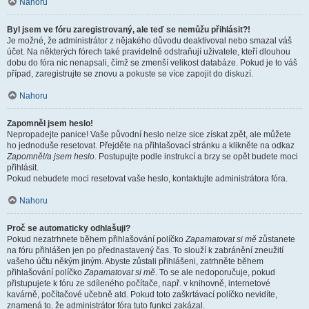
Nahoru
Byl jsem ve fóru zaregistrovaný, ale teď se nemůžu přihlásit?!
Je možné, že administrátor z nějakého důvodu deaktivoval nebo smazal váš
účet. Na některých fórech také pravidelně odstraňují uživatele, kteří dlouhou
dobu do fóra nic nenapsali, čímž se zmenší velikost databáze. Pokud je to váš
případ, zaregistrujte se znovu a pokuste se více zapojit do diskuzí.
Nahoru
Zapomněl jsem heslo!
Nepropadejte panice! Vaše původní heslo nelze sice získat zpět, ale můžete
ho jednoduše resetovat. Přejděte na přihlašovací stránku a klikněte na odkaz
Zapomněl/a jsem heslo
. Postupujte podle instrukcí a brzy se opět budete moci
přihlásit.
Pokud nebudete moci resetovat vaše heslo, kontaktujte administrátora fóra.
Nahoru
Proč se automaticky odhlašuji?
Pokud nezatrhnete během přihlašování políčko
Zapamatovat si mě
zůstanete
na fóru přihlášen jen po přednastavený čas. To slouží k zabránění zneužití
vašeho účtu někým jiným. Abyste zůstali přihlášeni, zatrhněte během
přihlašování políčko
Zapamatovat si mě
. To se ale nedoporučuje, pokud
přistupujete k fóru ze sdíleného počítače, např. v knihovně, internetové
kavárně, počítačové učebně atd. Pokud toto zaškrtávací políčko nevidíte,
znamená to, že administrátor fóra tuto funkci zakázal.