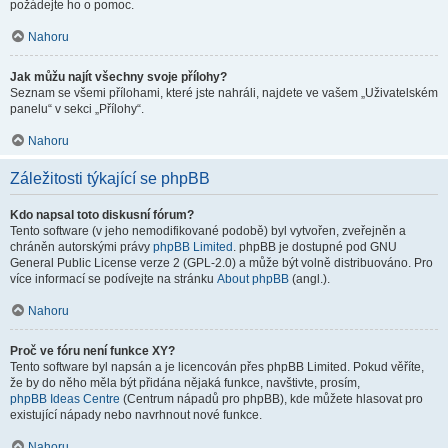
požádejte ho o pomoc.
Nahoru
Jak můžu najít všechny svoje přílohy?
Seznam se všemi přílohami, které jste nahráli, najdete ve vašem „Uživatelském
panelu“ v sekci „Přílohy“.
Nahoru
Záležitosti týkající se phpBB
Kdo napsal toto diskusní fórum?
Tento software (v jeho nemodifikované podobě) byl vytvořen, zveřejněn a
chráněn autorskými právy
phpBB Limited
. phpBB je dostupné pod GNU
General Public License verze 2 (GPL-2.0) a může být volně distribuováno. Pro
více informací se podívejte na stránku
About phpBB
(angl.).
Nahoru
Proč ve fóru není funkce XY?
Tento software byl napsán a je licencován přes phpBB Limited. Pokud věříte,
že by do něho měla být přidána nějaká funkce, navštivte, prosím,
phpBB Ideas Centre
(Centrum nápadů pro phpBB), kde můžete hlasovat pro
existující nápady nebo navrhnout nové funkce.
Nahoru