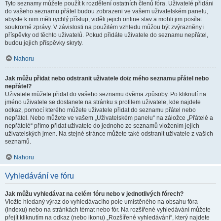
Tyto seznamy můžete použít k rozdělení ostatních členů fóra. Uživatelé přidáni
do vašeho seznamu přátel budou zobrazeni ve vašem uživatelském panelu,
abyste k nim měli rychlý přístup, viděli jejich online stav a mohli jim posílat
soukromé zprávy. V závislosti na použitém vzhledu můžou být zvýrazněny i
příspěvky od těchto uživatelů. Pokud přidáte uživatele do seznamu nepřátel,
budou jejich příspěvky skryty.
Nahoru
Jak můžu přidat nebo odstranit uživatele do/z mého seznamu přátel nebo
nepřátel?
Uživatele můžete přidat do vašeho seznamu dvěma způsoby. Po kliknutí na
jméno uživatele se dostanete na stránku s profilem uživatele, kde najdete
odkaz, pomocí kterého můžete uživatele přidat do seznamu přátel nebo
nepřátel. Nebo můžete ve vašem „Uživatelském panelu“ na záložce „Přátelé a
nepřátelé“ přímo přidat uživatele do jednoho ze seznamů vložením jejich
uživatelských jmen. Na stejné stránce můžete také odstranit uživatele z vašich
seznamů.
Nahoru
Vyhledávání ve fóru
Jak můžu vyhledávat na celém fóru nebo v jednotlivých fórech?
Vložte hledaný výraz do vyhledávacího pole umístěného na obsahu fóra
(indexu) nebo na stránkách témat nebo fór. Na rozšířené vyhledávání můžete
přejít kliknutím na odkaz (nebo ikonu) „Rozšířené vyhledávání“, který najdete