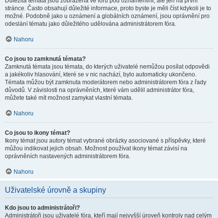
Důležitá témata jsou zobrazena ve fóru pod oznámeními, ale jen na první
stránce. Často obsahují důležité informace, proto byste je měli číst kdykoli je to
možné. Podobně jako u oznámení a globálních oznámení, jsou oprávnění pro
odeslání tématu jako důležitého udělována administrátorem fóra.
Nahoru
Co jsou to zamknutá témata?
Zamknutá témata jsou témata, do kterých uživatelé nemůžou posílat odpovědi
a jakékoliv hlasování, které se v nic nachází, bylo automaticky ukončeno.
Témata můžou být zamknuta moderátorem nebo administrátorem fóra z řady
důvodů. V závislosti na oprávněních, které vám udělil administrátor fóra,
můžete také mít možnost zamykat vlastní témata.
Nahoru
Co jsou to ikony témat?
Ikony témat jsou autory témat vybrané obrázky asociované s příspěvky, které
můžou indikovat jejich obsah. Možnost používat ikony témat závisí na
oprávněních nastavených administrátorem fóra.
Nahoru
Uživatelské úrovně a skupiny
Kdo jsou to administrátoři?
Administrátoři jsou uživatelé fóra, kteří mají nejvyšší úroveň kontroly nad celým