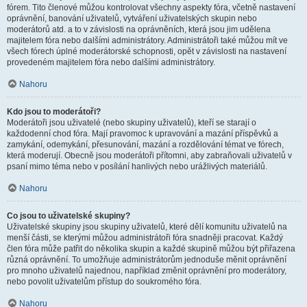
fórem. Tito členové můžou kontrolovat všechny aspekty fóra, včetně nastavení
oprávnění, banování uživatelů, vytváření uživatelských skupin nebo
moderátorů atd. a to v závislosti na oprávněních, která jsou jim udělena
majitelem fóra nebo dalšími administrátory. Administrátoři také můžou mít ve
všech fórech úplné moderátorské schopnosti, opět v závislosti na nastavení
provedeném majitelem fóra nebo dalšími administrátory.
Nahoru
Kdo jsou to moderátoři?
Moderátoři jsou uživatelé (nebo skupiny uživatelů), kteří se starají o
každodenní chod fóra. Mají pravomoc k upravování a mazání příspěvků a
zamykání, odemykání, přesunování, mazání a rozdělování témat ve fórech,
která moderují. Obecně jsou moderátoři přítomni, aby zabraňovali uživatelů v
psaní mimo téma nebo v posílání hanlivých nebo urážlivých materiálů.
Nahoru
Co jsou to uživatelské skupiny?
Uživatelské skupiny jsou skupiny uživatelů, které dělí komunitu uživatelů na
menší části, se kterými můžou administrátoři fóra snadněji pracovat. Každý
člen fóra může patřit do několika skupin a každé skupině můžou být přiřazena
různá oprávnění. To umožňuje administrátorům jednoduše měnit oprávnění
pro mnoho uživatelů najednou, například změnit oprávnění pro moderátory,
nebo povolit uživatelům přístup do soukromého fóra.
Nahoru