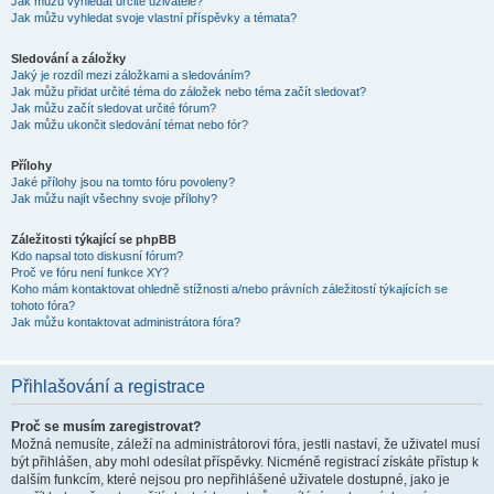
Jak můžu vyhledat určité uživatele?
Jak můžu vyhledat svoje vlastní příspěvky a témata?
Sledování a záložky
Jaký je rozdíl mezi záložkami a sledováním?
Jak můžu přidat určité téma do záložek nebo téma začít sledovat?
Jak můžu začít sledovat určité fórum?
Jak můžu ukončit sledování témat nebo fór?
Přílohy
Jaké přílohy jsou na tomto fóru povoleny?
Jak můžu najít všechny svoje přílohy?
Záležitosti týkající se phpBB
Kdo napsal toto diskusní fórum?
Proč ve fóru není funkce XY?
Koho mám kontaktovat ohledně stížnosti a/nebo právních záležitostí týkajících se
tohoto fóra?
Jak můžu kontaktovat administrátora fóra?
Přihlašování a registrace
Proč se musím zaregistrovat?
Možná nemusíte, záleží na administrátorovi fóra, jestli nastaví, že uživatel musí
být přihlášen, aby mohl odesílat příspěvky. Nicméně registrací získáte přístup k
dalším funkcím, které nejsou pro nepřihlášené uživatele dostupné, jako je