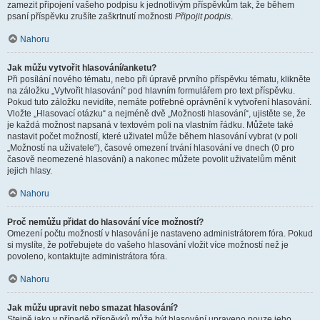
zamezit připojení vašeho podpisu k jednotlivým příspěvkům tak, že během
psaní příspěvku zrušíte zaškrtnutí možnosti
Připojit podpis
.
Nahoru
Jak můžu vytvořit hlasování/anketu?
Při posílání nového tématu, nebo při úpravě prvního příspěvku tématu, klikněte
na záložku „Vytvořit hlasování“ pod hlavním formulářem pro text příspěvku.
Pokud tuto záložku nevidíte, nemáte potřebné oprávnění k vytvoření hlasování.
Vložte „Hlasovací otázku“ a nejméně dvě „Možnosti hlasování“, ujistěte se, že
je každá možnost napsaná v textovém poli na vlastním řádku. Můžete také
nastavit počet možností, které uživatel může během hlasování vybrat (v poli
„Možností na uživatele“), časové omezení trvání hlasování ve dnech (0 pro
časově neomezené hlasování) a nakonec můžete povolit uživatelům měnit
jejich hlasy.
Nahoru
Proč nemůžu přidat do hlasování více možností?
Omezení počtu možností v hlasování je nastaveno administrátorem fóra. Pokud
si myslíte, že potřebujete do vašeho hlasování vložit více možností než je
povoleno, kontaktujte administrátora fóra.
Nahoru
Jak můžu upravit nebo smazat hlasování?
Stejně jako v případě příspěvků může být hlasování upraveno pouze jeho