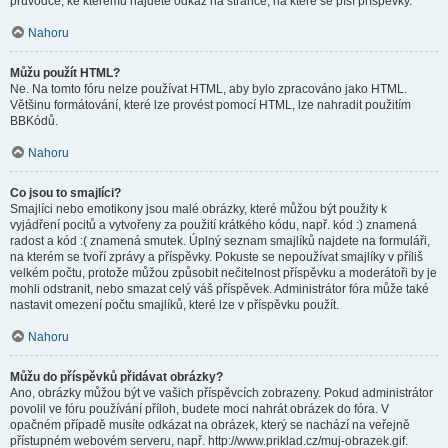
průvodce, ke kterému najdete odkaz na stránce, na které se píší příspěvky.
Nahoru
Můžu použít HTML?
Ne. Na tomto fóru nelze používat HTML, aby bylo zpracováno jako HTML.
Většinu formátování, které lze provést pomocí HTML, lze nahradit použitím
BBKódů.
Nahoru
Co jsou to smajlíci?
Smajlíci nebo emotikony jsou malé obrázky, které můžou být použity k
vyjádření pocitů a vytvořeny za použití krátkého kódu, např. kód :) znamená
radost a kód :( znamená smutek. Úplný seznam smajlíků najdete na formuláři,
na kterém se tvoří zprávy a příspěvky. Pokuste se nepoužívat smajlíky v příliš
velkém počtu, protože můžou způsobit nečitelnost příspěvku a moderátoři by je
mohli odstranit, nebo smazat celý váš příspěvek. Administrátor fóra může také
nastavit omezení počtu smajlíků, které lze v příspěvku použít.
Nahoru
Můžu do příspěvků přidávat obrázky?
Ano, obrázky můžou být ve vašich příspěvcích zobrazeny. Pokud administrátor
povolil ve fóru používání příloh, budete moci nahrát obrázek do fóra. V
opačném případě musíte odkázat na obrázek, který se nachází na veřejně
přístupném webovém serveru, např. http://www.priklad.cz/muj-obrazek.gif.