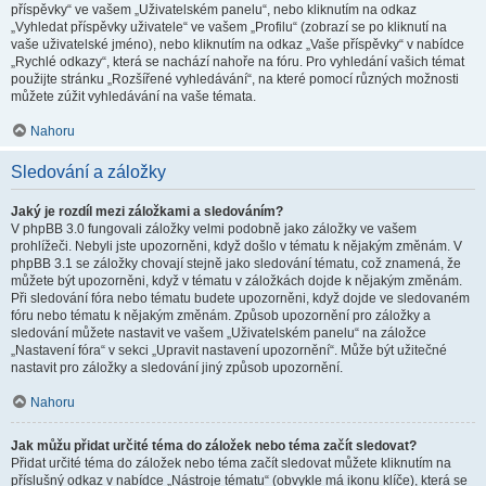
příspěvky“ ve vašem „Uživatelském panelu“, nebo kliknutím na odkaz
„Vyhledat příspěvky uživatele“ ve vašem „Profilu“ (zobrazí se po kliknutí na
vaše uživatelské jméno), nebo kliknutím na odkaz „Vaše příspěvky“ v nabídce
„Rychlé odkazy“, která se nachází nahoře na fóru. Pro vyhledání vašich témat
použijte stránku „Rozšířené vyhledávání“, na které pomocí různých možnosti
můžete zúžit vyhledávání na vaše témata.
Nahoru
Sledování a záložky
Jaký je rozdíl mezi záložkami a sledováním?
V phpBB 3.0 fungovali záložky velmi podobně jako záložky ve vašem
prohlížeči. Nebyli jste upozorněni, když došlo v tématu k nějakým změnám. V
phpBB 3.1 se záložky chovají stejně jako sledování tématu, což znamená, že
můžete být upozorněni, když v tématu v záložkách dojde k nějakým změnám.
Při sledování fóra nebo tématu budete upozorněni, když dojde ve sledovaném
fóru nebo tématu k nějakým změnám. Způsob upozornění pro záložky a
sledování můžete nastavit ve vašem „Uživatelském panelu“ na záložce
„Nastavení fóra“ v sekci „Upravit nastavení upozornění“. Může být užitečné
nastavit pro záložky a sledování jiný způsob upozornění.
Nahoru
Jak můžu přidat určité téma do záložek nebo téma začít sledovat?
Přidat určité téma do záložek nebo téma začít sledovat můžete kliknutím na
příslušný odkaz v nabídce „Nástroje tématu“ (obvykle má ikonu klíče), která se