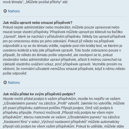
nová témata“, „Můžete posílat přílohy“ atd.
Nahoru
Jak můžu upravit nebo smazat příspěvek?
Pokud nejste administrátor nebo moderátor, můžete pouze upravovat nebo
mazat svoje vlastní příspěvky. Příspěvek můžete upravit po kliknutí na tlačítko
„Upravit“, které se nachází v příslušném příspěvku. Někdy lze upravit příspěvek
jen po omezenou dobu po jeho odeslání. Pokud již někdo na příspěvek
odpověděl a vy se do tématu vrátíte, najdete pod ním krátký text, ve kterém je
uvedeno kolikrát a kdy jste příspěvek upravili. Toto bude zobrazeno pouze v
případě, že někdo do tématu pošle odpověď, ale neobjeví se to, pokud
moderátor nebo administrátor upraví příspěvek, ačkoli ti mohou zanechat na
základě vlastního uvážení vzkaz, proč příspěvek upravili. Vezměte prosím na
vědomí, že normální uživatelé nemůžou smazat příspěvek, když k němu někdo
pošle odpověď.
Nahoru
Jak můžu přidat ke svým příspěvků podpis?
Abyste mohli přidat podpis k vašim příspěvkům, musíte ho nejdřív ve vašem
„Uživatelském panelu“ na záložce „Profil“ vytvořit. Jakmile ho vytvoříte, můžete
při psaní příspěvku zatrhnout políčko
Připojit podpis
, čímž váš podpis k
příspěvku připojíte. Pomocí možnosti „Připojit můj podpis ke všem mým
příspěvkům“, kterou naleznete ve vašem „Uživatelském panelu“ na záložce
„Nastavení fóra“ v sekci „Výchozí nastavení příspěvků“ můžete automaticky
připojit váš podpis ke všem vašim příspěvkům. Pokud to uděláte, můžete stále