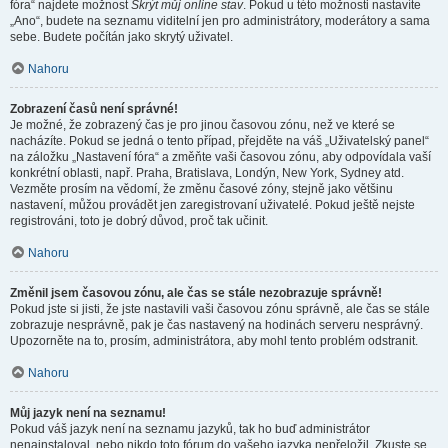
fóra“ najdete možnost
Skrýt můj online stav
. Pokud u této možnosti nastavíte
„Ano“, budete na seznamu viditelní jen pro administrátory, moderátory a sama
sebe. Budete počítán jako skrytý uživatel.
Nahoru
Zobrazení časů není správné!
Je možné, že zobrazený čas je pro jinou časovou zónu, než ve které se
nacházíte. Pokud se jedná o tento případ, přejděte na váš „Uživatelský panel“
na záložku „Nastavení fóra“ a změňte vaši časovou zónu, aby odpovídala vaší
konkrétní oblasti, např. Praha, Bratislava, Londýn, New York, Sydney atd.
Vezměte prosím na vědomí, že změnu časové zóny, stejně jako většinu
nastavení, můžou provádět jen zaregistrovaní uživatelé. Pokud ještě nejste
registrováni, toto je dobrý důvod, proč tak učinit.
Nahoru
Změnil jsem časovou zónu, ale čas se stále nezobrazuje správně!
Pokud jste si jisti, že jste nastavili vaši časovou zónu správně, ale čas se stále
zobrazuje nesprávně, pak je čas nastavený na hodinách serveru nesprávný.
Upozorněte na to, prosím, administrátora, aby mohl tento problém odstranit.
Nahoru
Můj jazyk není na seznamu!
Pokud váš jazyk není na seznamu jazyků, tak ho buď administrátor
nenainstaloval, nebo nikdo toto fórum do vašeho jazyka nepřeložil. Zkuste se