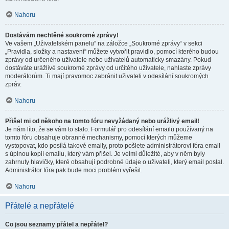
Nahoru
Dostávám nechtěné soukromé zprávy!
Ve vašem „Uživatelském panelu“ na záložce „Soukromé zprávy“ v sekci
„Pravidla, složky a nastavení“ můžete vytvořit pravidlo, pomocí kterého budou
zprávy od určeného uživatele nebo uživatelů automaticky smazány. Pokud
dostáváte urážlivé soukromé zprávy od určitého uživatele, nahlaste zprávy
moderátorům. Ti mají pravomoc zabránit uživateli v odesílání soukromých
zpráv.
Nahoru
Přišel mi od někoho na tomto fóru nevyžádaný nebo urážlivý email!
Je nám líto, že se vám to stalo. Formulář pro odesílání emailů používaný na
tomto fóru obsahuje obranné mechanismy, pomocí kterých můžeme
vystopovat, kdo posílá takové emaily, proto pošlete administrátorovi fóra email
s úplnou kopií emailu, který vám přišel. Je velmi důležité, aby v něm byly
zahrnuty hlavičky, které obsahují podrobné údaje o uživateli, který email poslal.
Administrátor fóra pak bude moci problém vyřešit.
Nahoru
Přátelé a nepřátelé
Co jsou seznamy přátel a nepřátel?