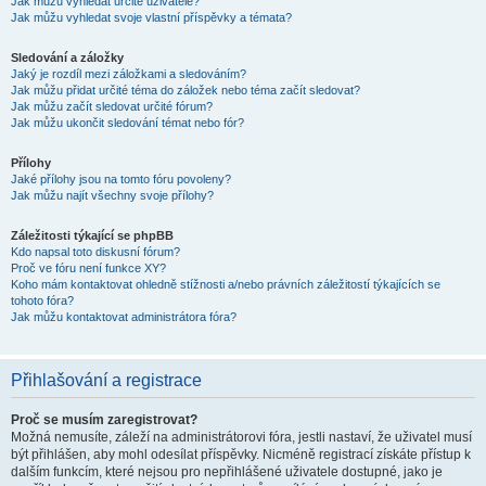
Jak můžu vyhledat určité uživatele?
Jak můžu vyhledat svoje vlastní příspěvky a témata?
Sledování a záložky
Jaký je rozdíl mezi záložkami a sledováním?
Jak můžu přidat určité téma do záložek nebo téma začít sledovat?
Jak můžu začít sledovat určité fórum?
Jak můžu ukončit sledování témat nebo fór?
Přílohy
Jaké přílohy jsou na tomto fóru povoleny?
Jak můžu najít všechny svoje přílohy?
Záležitosti týkající se phpBB
Kdo napsal toto diskusní fórum?
Proč ve fóru není funkce XY?
Koho mám kontaktovat ohledně stížnosti a/nebo právních záležitostí týkajících se
tohoto fóra?
Jak můžu kontaktovat administrátora fóra?
Přihlašování a registrace
Proč se musím zaregistrovat?
Možná nemusíte, záleží na administrátorovi fóra, jestli nastaví, že uživatel musí
být přihlášen, aby mohl odesílat příspěvky. Nicméně registrací získáte přístup k
dalším funkcím, které nejsou pro nepřihlášené uživatele dostupné, jako je