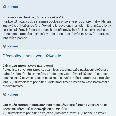
Nahoru
K čemu slouží funkce „Smazat cookies“?
Funkce „Smazat cookies“ smaže cookies vytvořené phpBB fórem, díky kterým
zůstáváte přihlášen ve fóru. Pokud je to povoleno majitelem fóra, můžou být v
cookies uloženy informace o tom, které příspěvky jste četli, a které ještě ne.
Pokud máte problém s přihlašováním nebo odhlašováním, smazání cookies
fóra může pomoci.
Nahoru
Předvolby a nastavení uživatele
Jak můžu změnit svoje nastavení?
Pokud jste se ve fóru zaregistrovali, jsou všechna vaše nastavení uložena v
databázi fóra. Pro jejich změnu přejděte na váš „Uživatelský panel“ pomocí
odkazu, který obvykle najdete po kliknutí na vaše jméno nahoře na stránkách
fóra. V „Uživatelském panelu“ budete moci změnit všechna vaše nastavení a
předvolby fóra.
Nahoru
Jak můžu zabránit tomu, aby bylo moje uživatelské jméno zobrazeno na
seznamu uživatelů nacházejících se ve fóru?
V „Uživatelském panelu“ na záložce „Nastavení fóra“ -> „Obecné nastavení