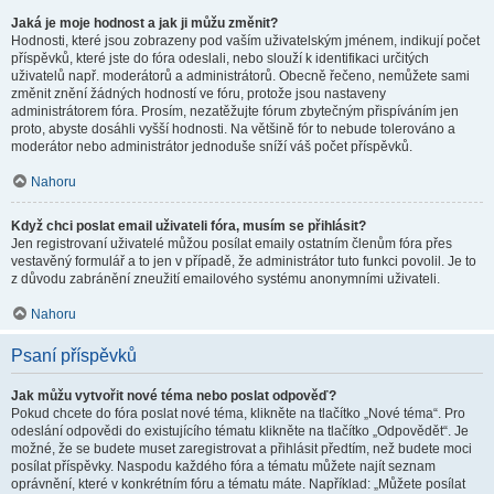
Jaká je moje hodnost a jak ji můžu změnit?
Hodnosti, které jsou zobrazeny pod vaším uživatelským jménem, indikují počet
příspěvků, které jste do fóra odeslali, nebo slouží k identifikaci určitých
uživatelů např. moderátorů a administrátorů. Obecně řečeno, nemůžete sami
změnit znění žádných hodností ve fóru, protože jsou nastaveny
administrátorem fóra. Prosím, nezatěžujte fórum zbytečným přispíváním jen
proto, abyste dosáhli vyšší hodnosti. Na většině fór to nebude tolerováno a
moderátor nebo administrátor jednoduše sníží váš počet příspěvků.
Nahoru
Když chci poslat email uživateli fóra, musím se přihlásit?
Jen registrovaní uživatelé můžou posílat emaily ostatním členům fóra přes
vestavěný formulář a to jen v případě, že administrátor tuto funkci povolil. Je to
z důvodu zabránění zneužití emailového systému anonymními uživateli.
Nahoru
Psaní příspěvků
Jak můžu vytvořit nové téma nebo poslat odpověď?
Pokud chcete do fóra poslat nové téma, klikněte na tlačítko „Nové téma“. Pro
odeslání odpovědi do existujícího tématu klikněte na tlačítko „Odpovědět“. Je
možné, že se budete muset zaregistrovat a přihlásit předtím, než budete moci
posílat příspěvky. Naspodu každého fóra a tématu můžete najít seznam
oprávnění, které v konkrétním fóru a tématu máte. Například: „Můžete posílat