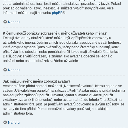
zeptat administrátora fóra, jestli může nainstalovat požadovaný jazyk. Pokud
překlad do vašeho jazyku neexistuje, můžete vytvořit nový překlad. Více
informací můžete najít na webu
phpBB
®.
Nahoru
K čemu slouží obrázky zobrazené u mého uživatelského jména?
Existují dva druhy obrázků, které můžou být v příspěvcích zobrazeny u
uživatelského jména. Jedním z nich jsou obrázky asociované s vaší hodností,
které obvykle vypadají jako hvězdičky, tečky nebo čtverečky a indikují, kolik
příspěvků jste odeslali, nebo pomáhají určit jakou mají uživatelé fóra funkci.
Další, obvykle větší obrázek, je známý jako avatar a obecně se jedná o
unikátní nebo osobní obrázek každého uživatele.
Nahoru
Jak můžu u svého jména zobrazit avatar?
Avatar můžete přidat pomocí možnosti „Nastavení avataru“, kterou najdete ve
vašem „Uživatelském panelu“ na záložce „Profil“. Avatar můžete přidat jedním z
následujících způsobů: použít Gravatar, vybrat si avatar v Galerii, použít
vzdálený avatar (z jiného webu), nebo avatar nahrát do tohoto fóra. Záleží na
administrátorovi fóra, jestli je používání avatarů povoleno a jakými způsoby lze
avatary do fóra přidat. Pokud nemůžete avatary používat, kontaktujte
administrátora fóra.
Nahoru