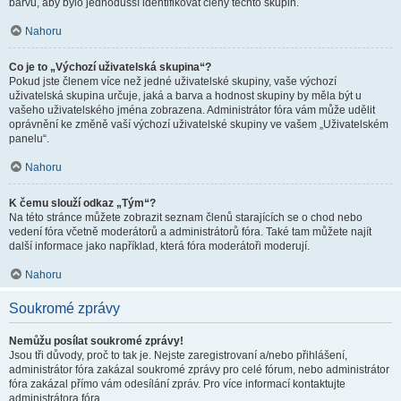
barvu, aby bylo jednodušší identifikovat členy těchto skupin.
Nahoru
Co je to „Výchozí uživatelská skupina“?
Pokud jste členem více než jedné uživatelské skupiny, vaše výchozí
uživatelská skupina určuje, jaká a barva a hodnost skupiny by měla být u
vašeho uživatelského jména zobrazena. Administrátor fóra vám může udělit
oprávnění ke změně vaší výchozí uživatelské skupiny ve vašem „Uživatelském
panelu“.
Nahoru
K čemu slouží odkaz „Tým“?
Na této stránce můžete zobrazit seznam členů starajících se o chod nebo
vedení fóra včetně moderátorů a administrátorů fóra. Také tam můžete najít
další informace jako například, která fóra moderátoři moderují.
Nahoru
Soukromé zprávy
Nemůžu posílat soukromé zprávy!
Jsou tři důvody, proč to tak je. Nejste zaregistrovaní a/nebo přihlášení,
administrátor fóra zakázal soukromé zprávy pro celé fórum, nebo administrátor
fóra zakázal přímo vám odesílání zpráv. Pro více informací kontaktujte
administrátora fóra.