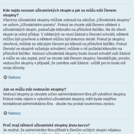
Kde najdu seznam uživatelských skupin a jak se můžu stát členem
skupiny?
Všechny uživatelské skupiny můžete zobrazit na záložce „Uživatelské skupiny“
ve vašem „Uživatelském panelu“. Pokud se chcete stát členem některé z
uživatelských skupin, pokračujte kliknutím na příslušné tlačítko. Ne do všech
skupin je volný přístup. V některých se musí žádost o členství schválit, některé
můžou být uzavřené a některé můžou být dokonce skryté. Pokud je skupiny
otevřená, můžete se stát jejím členem po kliknutí na příslušné tlačítko. Pokud
členství ve skupině vyžaduje schválení, můžete o ně požádat kliknutím na
příslušné tlačítko. Vedoucí uživatelské skupiny bude muset schválit vaši žádost
a může se vás zeptat, proč se chcete stát členem skupiny. Neobtěžujte, prosím,
vedoucího skupiny v případě, že zamítne vaši žádost - určitě pro to bude mít
svoje důvody.
Nahoru
Jak se můžu stát vedoucím skupiny?
Vedoucí skupiny je obvykle určen administrátorem fóra při vytváření skupiny.
Pokud máte zájem o vytvoření uživatelské skupiny, měli byste nejdříve
kontaktovat administrátora fóra - zkuste mu poslat soukromou zprávu.
Nahoru
Proč mají některé uživatelské skupiny jinou barvu?
Je možné, že administrátor fóra přiřadil k členům určitých skupin nějakou