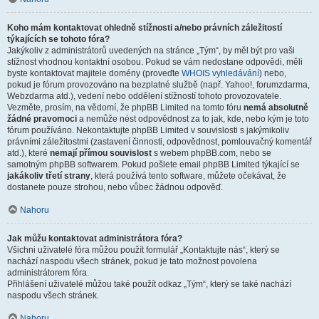
Koho mám kontaktovat ohledně stížnosti a/nebo právních záležitostí
týkajících se tohoto fóra?
Jakýkoliv z administrátorů uvedených na stránce „Tým“, by měl být pro vaši
stížnost vhodnou kontaktní osobou. Pokud se vám nedostane odpovědi, měli
byste kontaktovat majitele domény (proveďte
WHOIS vyhledávání
) nebo,
pokud je fórum provozováno na bezplatné službě (např. Yahoo!, forumzdarma,
Webzdarma atd.), vedení nebo oddělení stížností tohoto provozovatele.
Vezměte, prosím, na vědomí, že phpBB Limited na tomto fóru
nemá absolutně
žádné pravomoci
a nemůže nést odpovědnost za to jak, kde, nebo kým je toto
fórum používáno. Nekontaktujte phpBB Limited v souvislosti s jakýmikoliv
právními záležitostmi (zastavení činnosti, odpovědnost, pomlouvačný komentář
atd.), které
nemají přímou souvislost
s webem phpBB.com, nebo se
samotným phpBB softwarem. Pokud pošlete email phpBB Limited týkající se
jakákoliv třetí strany
, která používá tento software, můžete očekávat, že
dostanete pouze strohou, nebo vůbec žádnou odpověď.
Nahoru
Jak můžu kontaktovat administrátora fóra?
Všichni uživatelé fóra můžou použít formulář „Kontaktujte nás“, který se
nachází naspodu všech stránek, pokud je tato možnost povolena
administrátorem fóra.
Přihlášení uživatelé můžou také použít odkaz „Tým“, který se také nachází
naspodu všech stránek.
Nahoru