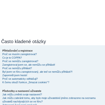
Často kladené otázky
Přihlašování a registrace
Proč se musím zaregistrovat?
Co je to COPPA?
Proč se nemůžu zaregistrovat?
Zaregistroval jsem se, ale nemůžu se přihlásit!
Proč se nemůžu přihlásit?
Byl jsem ve fóru zaregistrovaný, ale teď se nemůžu přihlásit?!
Zapomněl jsem heslo!
Proč se automaticky odhlašuji?
K čemu slouží funkce „Smazat cookies“?
Předvolby a nastavení uživatele
Jak můžu změnit svoje nastavení?
Jak můžu zabránit tomu, aby bylo moje uživatelské jméno zobrazeno na seznamu
uživatelů nacházejících se ve fóru?