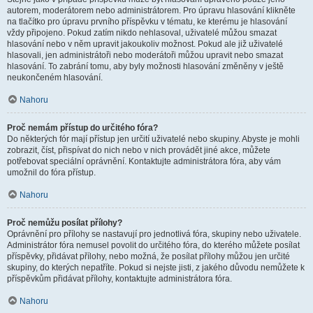
autorem, moderátorem nebo administrátorem. Pro úpravu hlasování klikněte
na tlačítko pro úpravu prvního příspěvku v tématu, ke kterému je hlasování
vždy připojeno. Pokud zatím nikdo nehlasoval, uživatelé můžou smazat
hlasování nebo v něm upravit jakoukoliv možnost. Pokud ale již uživatelé
hlasovali, jen administrátoři nebo moderátoři můžou upravit nebo smazat
hlasování. To zabrání tomu, aby byly možnosti hlasování změněny v ještě
neukončeném hlasování.
Nahoru
Proč nemám přístup do určitého fóra?
Do některých fór mají přístup jen určití uživatelé nebo skupiny. Abyste je mohli
zobrazit, číst, přispívat do nich nebo v nich provádět jiné akce, můžete
potřebovat speciální oprávnění. Kontaktujte administrátora fóra, aby vám
umožnil do fóra přístup.
Nahoru
Proč nemůžu posílat přílohy?
Oprávnění pro přílohy se nastavují pro jednotlivá fóra, skupiny nebo uživatele.
Administrátor fóra nemusel povolit do určitého fóra, do kterého můžete posílat
příspěvky, přidávat přílohy, nebo možná, že posílat přílohy můžou jen určité
skupiny, do kterých nepatříte. Pokud si nejste jisti, z jakého důvodu nemůžete k
příspěvkům přidávat přílohy, kontaktujte administrátora fóra.
Nahoru