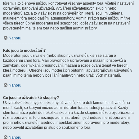
fórem. Tito členové můžou kontrolovat všechny aspekty fóra, včetně nastavení
oprávnění, banování uživatelů, vytváření uživatelských skupin nebo
moderátorů atd. a to v závislosti na oprávněních, která jsou jim udělena
majitelem fóra nebo dalšími administrátory. Administrátoři také můžou mít ve
všech fórech úplné moderátorské schopnosti, opět v závislosti na nastavení
provedeném majitelem fóra nebo dalšími administrátory.
Nahoru
Kdo jsou to moderátoři?
Moderátoři jsou uživatelé (nebo skupiny uživatelů), kteří se starají o
každodenní chod fóra. Mají pravomoc k upravování a mazání příspěvků a
zamykání, odemykání, přesunování, mazání a rozdělování témat ve fórech,
která moderují. Obecně jsou moderátoři přítomni, aby zabraňovali uživatelů v
psaní mimo téma nebo v posílání hanlivých nebo urážlivých materiálů.
Nahoru
Co jsou to uživatelské skupiny?
Uživatelské skupiny jsou skupiny uživatelů, které dělí komunitu uživatelů na
menší části, se kterými můžou administrátoři fóra snadněji pracovat. Každý
člen fóra může patřit do několika skupin a každé skupině můžou být přiřazena
různá oprávnění. To umožňuje administrátorům jednoduše měnit oprávnění
pro mnoho uživatelů najednou, například změnit oprávnění pro moderátory,
nebo povolit uživatelům přístup do soukromého fóra.
Nahoru