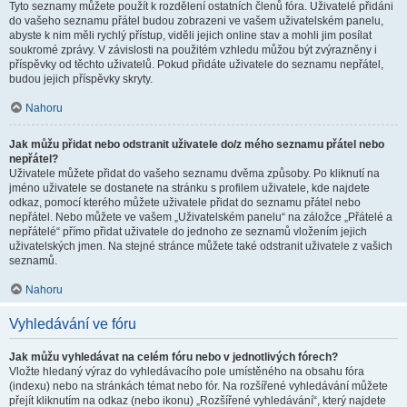
Tyto seznamy můžete použít k rozdělení ostatních členů fóra. Uživatelé přidáni
do vašeho seznamu přátel budou zobrazeni ve vašem uživatelském panelu,
abyste k nim měli rychlý přístup, viděli jejich online stav a mohli jim posílat
soukromé zprávy. V závislosti na použitém vzhledu můžou být zvýrazněny i
příspěvky od těchto uživatelů. Pokud přidáte uživatele do seznamu nepřátel,
budou jejich příspěvky skryty.
Nahoru
Jak můžu přidat nebo odstranit uživatele do/z mého seznamu přátel nebo
nepřátel?
Uživatele můžete přidat do vašeho seznamu dvěma způsoby. Po kliknutí na
jméno uživatele se dostanete na stránku s profilem uživatele, kde najdete
odkaz, pomocí kterého můžete uživatele přidat do seznamu přátel nebo
nepřátel. Nebo můžete ve vašem „Uživatelském panelu“ na záložce „Přátelé a
nepřátelé“ přímo přidat uživatele do jednoho ze seznamů vložením jejich
uživatelských jmen. Na stejné stránce můžete také odstranit uživatele z vašich
seznamů.
Nahoru
Vyhledávání ve fóru
Jak můžu vyhledávat na celém fóru nebo v jednotlivých fórech?
Vložte hledaný výraz do vyhledávacího pole umístěného na obsahu fóra
(indexu) nebo na stránkách témat nebo fór. Na rozšířené vyhledávání můžete
přejít kliknutím na odkaz (nebo ikonu) „Rozšířené vyhledávání“, který najdete