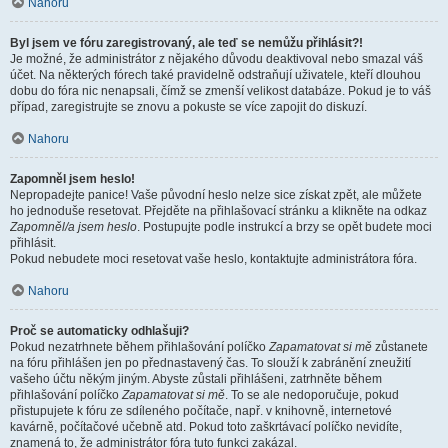
Nahoru
Byl jsem ve fóru zaregistrovaný, ale teď se nemůžu přihlásit?!
Je možné, že administrátor z nějakého důvodu deaktivoval nebo smazal váš
účet. Na některých fórech také pravidelně odstraňují uživatele, kteří dlouhou
dobu do fóra nic nenapsali, čímž se zmenší velikost databáze. Pokud je to váš
případ, zaregistrujte se znovu a pokuste se více zapojit do diskuzí.
Nahoru
Zapomněl jsem heslo!
Nepropadejte panice! Vaše původní heslo nelze sice získat zpět, ale můžete
ho jednoduše resetovat. Přejděte na přihlašovací stránku a klikněte na odkaz
Zapomněl/a jsem heslo
. Postupujte podle instrukcí a brzy se opět budete moci
přihlásit.
Pokud nebudete moci resetovat vaše heslo, kontaktujte administrátora fóra.
Nahoru
Proč se automaticky odhlašuji?
Pokud nezatrhnete během přihlašování políčko
Zapamatovat si mě
zůstanete
na fóru přihlášen jen po přednastavený čas. To slouží k zabránění zneužití
vašeho účtu někým jiným. Abyste zůstali přihlášeni, zatrhněte během
přihlašování políčko
Zapamatovat si mě
. To se ale nedoporučuje, pokud
přistupujete k fóru ze sdíleného počítače, např. v knihovně, internetové
kavárně, počítačové učebně atd. Pokud toto zaškrtávací políčko nevidíte,
znamená to, že administrátor fóra tuto funkci zakázal.