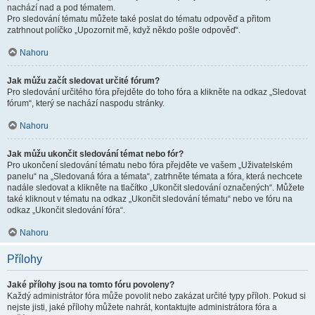
nachází nad a pod tématem.
Pro sledování tématu můžete také poslat do tématu odpověď a přitom
zatrhnout políčko „Upozornit mě, když někdo pošle odpověď“.
Nahoru
Jak můžu začít sledovat určité fórum?
Pro sledování určitého fóra přejděte do toho fóra a klikněte na odkaz „Sledovat
fórum“, který se nachází naspodu stránky.
Nahoru
Jak můžu ukončit sledování témat nebo fór?
Pro ukončení sledování tématu nebo fóra přejděte ve vašem „Uživatelském
panelu“ na „Sledovaná fóra a témata“, zatrhněte témata a fóra, která nechcete
nadále sledovat a klikněte na tlačítko „Ukončit sledování označených“. Můžete
také kliknout v tématu na odkaz „Ukončit sledování tématu“ nebo ve fóru na
odkaz „Ukončit sledování fóra“.
Nahoru
Přílohy
Jaké přílohy jsou na tomto fóru povoleny?
Každý administrátor fóra může povolit nebo zakázat určité typy příloh. Pokud si
nejste jisti, jaké přílohy můžete nahrát, kontaktujte administrátora fóra a