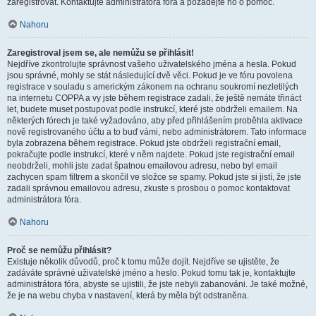
zaregistrovat. Kontaktujte administrátora fóra a požádejte ho o pomoc.
Nahoru
Zaregistroval jsem se, ale nemůžu se přihlásit!
Nejdříve zkontrolujte správnost vašeho uživatelského jména a hesla. Pokud
jsou správné, mohly se stát následující dvě věci. Pokud je ve fóru povolena
registrace v souladu s americkým zákonem na ochranu soukromí nezletilých
na internetu COPPA a vy jste během registrace zadali, že ještě nemáte třináct
let, budete muset postupovat podle instrukcí, které jste obdrželi emailem. Na
některých fórech je také vyžadováno, aby před přihlášením proběhla aktivace
nově registrovaného účtu a to buď vámi, nebo administrátorem. Tato informace
byla zobrazena během registrace. Pokud jste obdrželi registrační email,
pokračujte podle instrukcí, které v něm najdete. Pokud jste registrační email
neobdrželi, mohli jste zadat špatnou emailovou adresu, nebo byl email
zachycen spam filtrem a skončil ve složce se spamy. Pokud jste si jistí, že jste
zadali správnou emailovou adresu, zkuste s prosbou o pomoc kontaktovat
administrátora fóra.
Nahoru
Proč se nemůžu přihlásit?
Existuje několik důvodů, proč k tomu může dojít. Nejdříve se ujistěte, že
zadáváte správné uživatelské jméno a heslo. Pokud tomu tak je, kontaktujte
administrátora fóra, abyste se ujistili, že jste nebyli zabanováni. Je také možné,
že je na webu chyba v nastavení, která by měla být odstraněna.