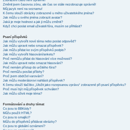
Zobrazení časů není správné!
Změnil jsem časovou zónu, ale čas se stále nezobrazuje správně!
Můj jazyk není na seznamu!
K čemu slouží obrázky zobrazené u mého uživatelského jména?
Jak můžu u svého jména zobrazit avatar?
Jaká je moje hodnost a jak ji můžu změnit?
Když chci poslat email uživateli fóra, musím se přihlásit?
Psaní příspěvků
Jak můžu vytvořit nové téma nebo poslat odpověď?
Jak můžu upravit nebo smazat příspěvek?
Jak můžu přidat ke svým příspěvků podpis?
Jak můžu vytvořit hlasování/anketu?
Proč nemůžu přidat do hlasování více možností?
Jak můžu upravit nebo smazat hlasování?
Proč nemám přístup do určitého fóra?
Proč nemůžu posílat přílohy?
Proč jsem obdržel varování?
Jak můžu moderátorovi nahlásit příspěvek?
K čemu slouží tlačítko „Uložit jako rozepsanou zprávu“ zobrazené při psaní příspěvku?
Proč musí být můj příspěvek schválen?
Jak můžu oživit moje téma?
Formátování a druhy témat
Co jsou to BBKódy?
Můžu použít HTML?
Co jsou to smajlíci?
Můžu do příspěvků přidávat obrázky?
Co jsou to globální oznámení?