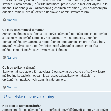
Důležitá témata jsou zobrazena ve fóru pod oznámeními, ale jen na první
stránce. Často obsahují důležité informace, proto byste je měli číst kdykoli je to
možné. Podobně jako u oznámení a globálních oznámení, jsou oprávnění pro
odeslání tématu jako důležitého udělována administrátorem fóra.
Nahoru
Co jsou to zamknutá témata?
Zamknutá témata jsou témata, do kterých uživatelé nemůžou posílat odpovědi
a jakékoliv hlasování, které se v nic nachází, bylo automaticky ukončeno.
Témata můžou být zamknuta moderátorem nebo administrátorem fóra z řady
důvodů. V závislosti na oprávněních, které vám udělil administrátor fóra,
můžete také mít možnost zamykat vlastní témata.
Nahoru
Co jsou to ikony témat?
Ikony témat jsou autory témat vybrané obrázky asociované s příspěvky, které
můžou indikovat jejich obsah. Možnost používat ikony témat závisí na
oprávněních nastavených administrátorem fóra.
Nahoru
Uživatelské úrovně a skupiny
Kdo jsou to administrátoři?
Administrátoři jsou uživatelé fóra, kteří mají nejvyšší úroveň kontroly nad celým