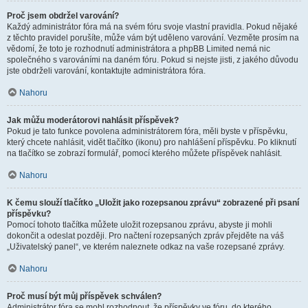
Proč jsem obdržel varování?
Každý administrátor fóra má na svém fóru svoje vlastní pravidla. Pokud nějaké
z těchto pravidel porušíte, může vám být uděleno varování. Vezměte prosím na
vědomí, že toto je rozhodnutí administrátora a phpBB Limited nemá nic
společného s varováními na daném fóru. Pokud si nejste jisti, z jakého důvodu
jste obdrželi varování, kontaktujte administrátora fóra.
Nahoru
Jak můžu moderátorovi nahlásit příspěvek?
Pokud je tato funkce povolena administrátorem fóra, měli byste v příspěvku,
který chcete nahlásit, vidět tlačítko (ikonu) pro nahlášení příspěvku. Po kliknutí
na tlačítko se zobrazí formulář, pomocí kterého můžete příspěvek nahlásit.
Nahoru
K čemu slouží tlačítko „Uložit jako rozepsanou zprávu“ zobrazené při psaní
příspěvku?
Pomocí tohoto tlačítka můžete uložit rozepsanou zprávu, abyste ji mohli
dokončit a odeslat později. Pro načtení rozepsaných zpráv přejděte na váš
„Uživatelský panel“, ve kterém naleznete odkaz na vaše rozepsané zprávy.
Nahoru
Proč musí být můj příspěvek schválen?
Administrátor fóra se mohl rozhodnout, že příspěvky ve fóru, do kterého