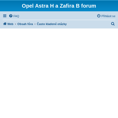
Opel Astra H a Zafira B forum
FAQ
Přihlásit se
H
Web
Obsah fóra
Často kladené otázky
l
e
d
a
t