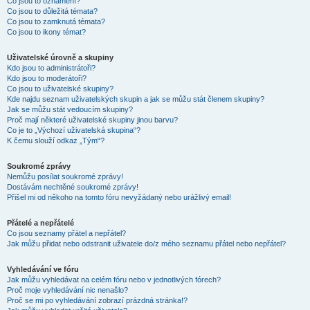
Co jsou to oznámení?
Co jsou to důležitá témata?
Co jsou to zamknutá témata?
Co jsou to ikony témat?
Uživatelské úrovně a skupiny
Kdo jsou to administrátoři?
Kdo jsou to moderátoři?
Co jsou to uživatelské skupiny?
Kde najdu seznam uživatelských skupin a jak se můžu stát členem skupiny?
Jak se můžu stát vedoucím skupiny?
Proč mají některé uživatelské skupiny jinou barvu?
Co je to „Výchozí uživatelská skupina“?
K čemu slouží odkaz „Tým“?
Soukromé zprávy
Nemůžu posílat soukromé zprávy!
Dostávám nechtěné soukromé zprávy!
Přišel mi od někoho na tomto fóru nevyžádaný nebo urážlivý email!
Přátelé a nepřátelé
Co jsou seznamy přátel a nepřátel?
Jak můžu přidat nebo odstranit uživatele do/z mého seznamu přátel nebo nepřátel?
Vyhledávání ve fóru
Jak můžu vyhledávat na celém fóru nebo v jednotlivých fórech?
Proč moje vyhledávání nic nenašlo?
Proč se mi po vyhledávání zobrazí prázdná stránka!?