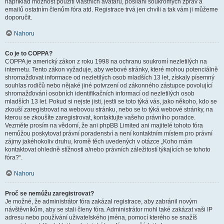
například možnost použití vlastních avatarů, posílání soukromých zpráv a
emailů ostatním členům fóra atd. Registrace trvá jen chvíli a tak vám ji můžeme
doporučit.
Nahoru
Co je to COPPA?
COPPA je americký zákon z roku 1998 na ochranu soukromí nezletilých na
internetu. Tento zákon vyžaduje, aby webové stránky, které mohou potenciálně
shromažďovat informace od nezletilých osob mladších 13 let, získaly písemný
souhlas rodičů nebo nějaké jiné potvrzení od zákonného zástupce povolující
shromažďování osobních identifikačních informací od nezletilých osob
mladších 13 let. Pokud si nejste jisti, jestli se toto týká vás, jako někoho, kdo se
zkouší zaregistrovat na webovou stránku, nebo se to týká webové stránky, na
kterou se zkoušíte zaregistrovat, kontaktujte vašeho právního poradce.
Vezměte prosím na vědomí, že ani phpBB Limited ani majitelé tohoto fóra
nemůžou poskytovat právní poradenství a není kontaktním místem pro právní
zájmy jakéhokoliv druhu, kromě těch uvedených v otázce „Koho mám
kontaktovat ohledně stížnosti a/nebo právních záležitostí týkajících se tohoto
fóra?“.
Nahoru
Proč se nemůžu zaregistrovat?
Je možné, že administrátor fóra zakázal registrace, aby zabránil novým
návštěvníkům, aby se stali členy fóra. Administrátor mohl také zakázat vaši IP
adresu nebo používání uživatelského jména, pomocí kterého se snažíš