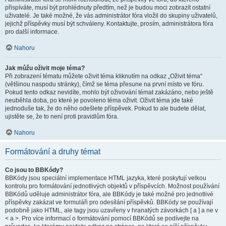
přispíváte, musí být prohlédnuty předtím, než je budou moci zobrazit ostatní
uživatelé. Je také možné, že vás administrátor fóra vložil do skupiny uživatelů,
jejichž příspěvky musí být schváleny. Kontaktujte, prosím, administrátora fóra
pro další informace.
Nahoru
Jak můžu oživit moje téma?
Při zobrazení tématu můžete oživit téma kliknutím na odkaz „Oživit téma“
(většinou naspodu stránky), čímž se téma přesune na první místo ve fóru.
Pokud tento odkaz nevidíte, mohlo být oživování témat zakázáno, nebo ještě
neuběhla doba, po které je povoleno téma oživit. Oživit téma jde také
jednoduše tak, že do něho odešlete příspěvek. Pokud to ale budete dělat,
ujistěte se, že to není proti pravidlům fóra.
Nahoru
Formátování a druhy témat
Co jsou to BBKódy?
BBKódy jsou speciální implementace HTML jazyka, které poskytují velkou
kontrolu pro formátování jednotlivých objektů v příspěvcích. Možnost používání
BBKódů uděluje administrátor fóra, ale BBKódy je také možné pro jednotlivé
příspěvky zakázat ve formuláři pro odesílání příspěvků. BBKódy se používají
podobně jako HTML, ale tagy jsou uzavřeny v hranatých závorkách [ a ] a ne v
< a >. Pro více informací o formátování pomocí BBKódů se podívejte na