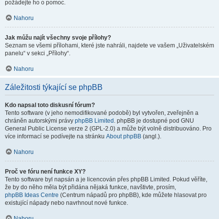
požádejte ho o pomoc.
Nahoru
Jak můžu najít všechny svoje přílohy?
Seznam se všemi přílohami, které jste nahráli, najdete ve vašem „Uživatelském
panelu“ v sekci „Přílohy“.
Nahoru
Záležitosti týkající se phpBB
Kdo napsal toto diskusní fórum?
Tento software (v jeho nemodifikované podobě) byl vytvořen, zveřejněn a
chráněn autorskými právy
phpBB Limited
. phpBB je dostupné pod GNU
General Public License verze 2 (GPL-2.0) a může být volně distribuováno. Pro
více informací se podívejte na stránku
About phpBB
(angl.).
Nahoru
Proč ve fóru není funkce XY?
Tento software byl napsán a je licencován přes phpBB Limited. Pokud věříte,
že by do něho měla být přidána nějaká funkce, navštivte, prosím,
phpBB Ideas Centre
(Centrum nápadů pro phpBB), kde můžete hlasovat pro
existující nápady nebo navrhnout nové funkce.
Nahoru