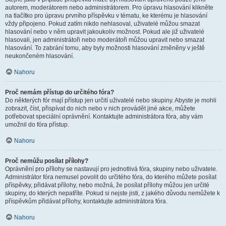
autorem, moderátorem nebo administrátorem. Pro úpravu hlasování klikněte
na tlačítko pro úpravu prvního příspěvku v tématu, ke kterému je hlasování
vždy připojeno. Pokud zatím nikdo nehlasoval, uživatelé můžou smazat
hlasování nebo v něm upravit jakoukoliv možnost. Pokud ale již uživatelé
hlasovali, jen administrátoři nebo moderátoři můžou upravit nebo smazat
hlasování. To zabrání tomu, aby byly možnosti hlasování změněny v ještě
neukončeném hlasování.
Nahoru
Proč nemám přístup do určitého fóra?
Do některých fór mají přístup jen určití uživatelé nebo skupiny. Abyste je mohli
zobrazit, číst, přispívat do nich nebo v nich provádět jiné akce, můžete
potřebovat speciální oprávnění. Kontaktujte administrátora fóra, aby vám
umožnil do fóra přístup.
Nahoru
Proč nemůžu posílat přílohy?
Oprávnění pro přílohy se nastavují pro jednotlivá fóra, skupiny nebo uživatele.
Administrátor fóra nemusel povolit do určitého fóra, do kterého můžete posílat
příspěvky, přidávat přílohy, nebo možná, že posílat přílohy můžou jen určité
skupiny, do kterých nepatříte. Pokud si nejste jisti, z jakého důvodu nemůžete k
příspěvkům přidávat přílohy, kontaktujte administrátora fóra.
Nahoru