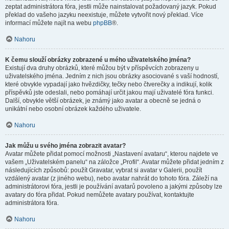
zeptat administrátora fóra, jestli může nainstalovat požadovaný jazyk. Pokud
překlad do vašeho jazyku neexistuje, můžete vytvořit nový překlad. Více
informací můžete najít na webu
phpBB
®.
Nahoru
K čemu slouží obrázky zobrazené u mého uživatelského jména?
Existují dva druhy obrázků, které můžou být v příspěvcích zobrazeny u
uživatelského jména. Jedním z nich jsou obrázky asociované s vaší hodností,
které obvykle vypadají jako hvězdičky, tečky nebo čtverečky a indikují, kolik
příspěvků jste odeslali, nebo pomáhají určit jakou mají uživatelé fóra funkci.
Další, obvykle větší obrázek, je známý jako avatar a obecně se jedná o
unikátní nebo osobní obrázek každého uživatele.
Nahoru
Jak můžu u svého jména zobrazit avatar?
Avatar můžete přidat pomocí možnosti „Nastavení avataru“, kterou najdete ve
vašem „Uživatelském panelu“ na záložce „Profil“. Avatar můžete přidat jedním z
následujících způsobů: použít Gravatar, vybrat si avatar v Galerii, použít
vzdálený avatar (z jiného webu), nebo avatar nahrát do tohoto fóra. Záleží na
administrátorovi fóra, jestli je používání avatarů povoleno a jakými způsoby lze
avatary do fóra přidat. Pokud nemůžete avatary používat, kontaktujte
administrátora fóra.
Nahoru