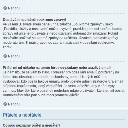
Nahoru
Dostávám nechtěné soukromé zprávy!
Ve vašem „Uživatelském panelu“ na záložce „Soukromé zprávy“ v sekci
„Pravidla, složky a nastavení“ můžete vytvořit pravidlo, pomocí kterého budou
zprávy od určeného uživatele nebo uživatelů automaticky smazány. Pokud
dostáváte urážlivé soukromé zprávy od určitého uživatele, nahlaste zprávy
moderátorům. Ti mají pravomoc zabránit uživateli v odesílání soukromých
zpráv.
Nahoru
Přišel mi od někoho na tomto fóru nevyžádaný nebo urážlivý email!
Je nám líto, že se vám to stalo. Formulář pro odesílání emailů používaný na
tomto fóru obsahuje obranné mechanismy, pomocí kterých můžeme
vystopovat, kdo posílá takové emaily, proto pošlete administrátorovi fóra email
s úplnou kopií emailu, který vám přišel. Je velmi důležité, aby v něm byly
zahrnuty hlavičky, které obsahují podrobné údaje o uživateli, který email poslal.
Administrátor fóra pak bude moci problém vyřešit.
Nahoru
Přátelé a nepřátelé
Co jsou seznamy přátel a nepřátel?