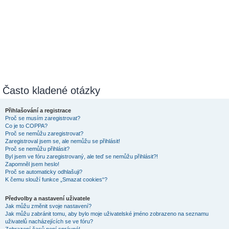
Často kladené otázky
Přihlašování a registrace
Proč se musím zaregistrovat?
Co je to COPPA?
Proč se nemůžu zaregistrovat?
Zaregistroval jsem se, ale nemůžu se přihlásit!
Proč se nemůžu přihlásit?
Byl jsem ve fóru zaregistrovaný, ale teď se nemůžu přihlásit?!
Zapomněl jsem heslo!
Proč se automaticky odhlašuji?
K čemu slouží funkce „Smazat cookies“?
Předvolby a nastavení uživatele
Jak můžu změnit svoje nastavení?
Jak můžu zabránit tomu, aby bylo moje uživatelské jméno zobrazeno na seznamu
uživatelů nacházejících se ve fóru?