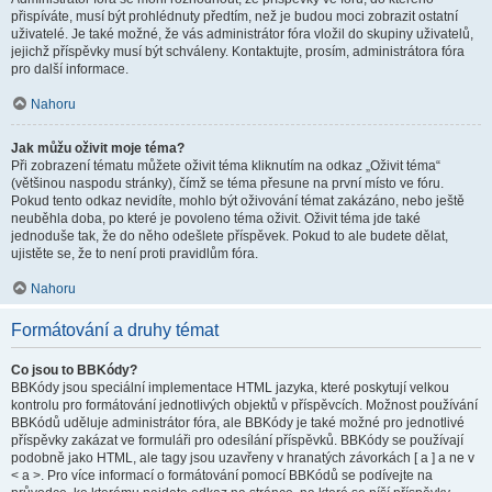
přispíváte, musí být prohlédnuty předtím, než je budou moci zobrazit ostatní
uživatelé. Je také možné, že vás administrátor fóra vložil do skupiny uživatelů,
jejichž příspěvky musí být schváleny. Kontaktujte, prosím, administrátora fóra
pro další informace.
Nahoru
Jak můžu oživit moje téma?
Při zobrazení tématu můžete oživit téma kliknutím na odkaz „Oživit téma“
(většinou naspodu stránky), čímž se téma přesune na první místo ve fóru.
Pokud tento odkaz nevidíte, mohlo být oživování témat zakázáno, nebo ještě
neuběhla doba, po které je povoleno téma oživit. Oživit téma jde také
jednoduše tak, že do něho odešlete příspěvek. Pokud to ale budete dělat,
ujistěte se, že to není proti pravidlům fóra.
Nahoru
Formátování a druhy témat
Co jsou to BBKódy?
BBKódy jsou speciální implementace HTML jazyka, které poskytují velkou
kontrolu pro formátování jednotlivých objektů v příspěvcích. Možnost používání
BBKódů uděluje administrátor fóra, ale BBKódy je také možné pro jednotlivé
příspěvky zakázat ve formuláři pro odesílání příspěvků. BBKódy se používají
podobně jako HTML, ale tagy jsou uzavřeny v hranatých závorkách [ a ] a ne v
< a >. Pro více informací o formátování pomocí BBKódů se podívejte na