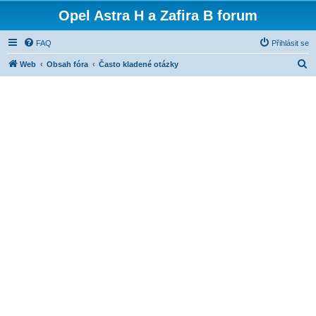
Opel Astra H a Zafira B forum
FAQ
Přihlásit se
H
Web
Obsah fóra
Často kladené otázky
l
e
d
a
t