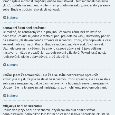
fóra“ najdete možnost
Skrýt můj online stav
. Pokud u této možnosti nastavíte
„Ano“, budete na seznamu viditelní jen pro administrátory, moderátory a sama
sebe. Budete počítán jako skrytý uživatel.
Nahoru
Zobrazení časů není správné!
Je možné, že zobrazený čas je pro jinou časovou zónu, než ve které se
nacházíte. Pokud se jedná o tento případ, přejděte na váš „Uživatelský panel“
na záložku „Nastavení fóra“ a změňte vaši časovou zónu, aby odpovídala vaší
konkrétní oblasti, např. Praha, Bratislava, Londýn, New York, Sydney atd.
Vezměte prosím na vědomí, že změnu časové zóny, stejně jako většinu
nastavení, můžou provádět jen zaregistrovaní uživatelé. Pokud ještě nejste
registrováni, toto je dobrý důvod, proč tak učinit.
Nahoru
Změnil jsem časovou zónu, ale čas se stále nezobrazuje správně!
Pokud jste si jisti, že jste nastavili vaši časovou zónu správně, ale čas se stále
zobrazuje nesprávně, pak je čas nastavený na hodinách serveru nesprávný.
Upozorněte na to, prosím, administrátora, aby mohl tento problém odstranit.
Nahoru
Můj jazyk není na seznamu!
Pokud váš jazyk není na seznamu jazyků, tak ho buď administrátor
nenainstaloval, nebo nikdo toto fórum do vašeho jazyka nepřeložil. Zkuste se