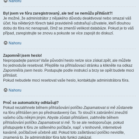
Nahoru
Byl jsem ve fóru zaregistrovaný, ale teď se nemůžu přihlásit?!
Je možné, že administrátor z nějakého důvodu deaktivoval nebo smazal váš
účet. Na některých fórech také pravidelně odstraňují uživatele, kteří dlouhou
dobu do fóra nic nenapsali, čímž se zmenší velikost databáze. Pokud je to váš
případ, zaregistrujte se znovu a pokuste se více zapojit do diskuzí.
Nahoru
Zapomněl jsem heslo!
Nepropadejte panice! Vaše původní heslo nelze sice získat zpět, ale můžete
ho jednoduše resetovat. Přejděte na přihlašovací stránku a klikněte na odkaz
Zapomněl/a jsem heslo
. Postupujte podle instrukcí a brzy se opět budete moci
přihlásit.
Pokud nebudete moci resetovat vaše heslo, kontaktujte administrátora fóra.
Nahoru
Proč se automaticky odhlašuji?
Pokud nezatrhnete během přihlašování políčko
Zapamatovat si mě
zůstanete
na fóru přihlášen jen po přednastavený čas. To slouží k zabránění zneužití
vašeho účtu někým jiným. Abyste zůstali přihlášeni, zatrhněte během
přihlašování políčko
Zapamatovat si mě
. To se ale nedoporučuje, pokud
přistupujete k fóru ze sdíleného počítače, např. v knihovně, internetové
kavárně, počítačové učebně atd. Pokud toto zaškrtávací políčko nevidíte,
znamená to, že administrátor fóra tuto funkci zakázal.