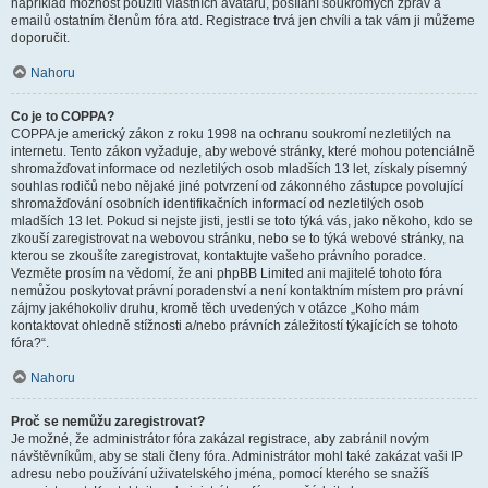
například možnost použití vlastních avatarů, posílání soukromých zpráv a
emailů ostatním členům fóra atd. Registrace trvá jen chvíli a tak vám ji můžeme
doporučit.
Nahoru
Co je to COPPA?
COPPA je americký zákon z roku 1998 na ochranu soukromí nezletilých na
internetu. Tento zákon vyžaduje, aby webové stránky, které mohou potenciálně
shromažďovat informace od nezletilých osob mladších 13 let, získaly písemný
souhlas rodičů nebo nějaké jiné potvrzení od zákonného zástupce povolující
shromažďování osobních identifikačních informací od nezletilých osob
mladších 13 let. Pokud si nejste jisti, jestli se toto týká vás, jako někoho, kdo se
zkouší zaregistrovat na webovou stránku, nebo se to týká webové stránky, na
kterou se zkoušíte zaregistrovat, kontaktujte vašeho právního poradce.
Vezměte prosím na vědomí, že ani phpBB Limited ani majitelé tohoto fóra
nemůžou poskytovat právní poradenství a není kontaktním místem pro právní
zájmy jakéhokoliv druhu, kromě těch uvedených v otázce „Koho mám
kontaktovat ohledně stížnosti a/nebo právních záležitostí týkajících se tohoto
fóra?“.
Nahoru
Proč se nemůžu zaregistrovat?
Je možné, že administrátor fóra zakázal registrace, aby zabránil novým
návštěvníkům, aby se stali členy fóra. Administrátor mohl také zakázat vaši IP
adresu nebo používání uživatelského jména, pomocí kterého se snažíš