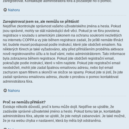
zaregistrovat. Kontaktujte administrátora fóra a požádejte ho o pomoc.
Nahoru
Zaregistroval jsem se, ale nemůžu se přihlásit!
Nejdříve zkontrolujte správnost vašeho uživatelského jména a hesla. Pokud
jsou správné, mohly se stát následující dvě věci. Pokud je ve fóru povolena
registrace v souladu s americkým zákonem na ochranu soukromí nezletilých
na internetu COPPA a vy jste během registrace zadali, že ještě nemáte třináct
let, budete muset postupovat podle instrukcí, které jste obdrželi emailem. Na
některých fórech je také vyžadováno, aby před přihlášením proběhla aktivace
nově registrovaného účtu a to buď vámi, nebo administrátorem. Tato informace
byla zobrazena během registrace. Pokud jste obdrželi registrační email,
pokračujte podle instrukcí, které v něm najdete. Pokud jste registrační email
neobdrželi, mohli jste zadat špatnou emailovou adresu, nebo byl email
zachycen spam filtrem a skončil ve složce se spamy. Pokud jste si jistí, že jste
zadali správnou emailovou adresu, zkuste s prosbou o pomoc kontaktovat
administrátora fóra.
Nahoru
Proč se nemůžu přihlásit?
Existuje několik důvodů, proč k tomu může dojít. Nejdříve se ujistěte, že
zadáváte správné uživatelské jméno a heslo. Pokud tomu tak je, kontaktujte
administrátora fóra, abyste se ujistili, že jste nebyli zabanováni. Je také možné,
že je na webu chyba v nastavení, která by měla být odstraněna.