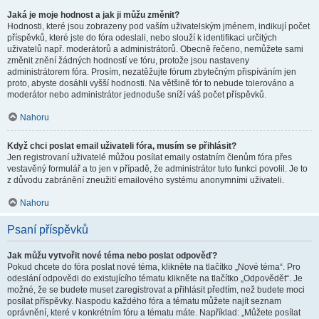
Jaká je moje hodnost a jak ji můžu změnit?
Hodnosti, které jsou zobrazeny pod vaším uživatelským jménem, indikují počet
příspěvků, které jste do fóra odeslali, nebo slouží k identifikaci určitých
uživatelů např. moderátorů a administrátorů. Obecně řečeno, nemůžete sami
změnit znění žádných hodností ve fóru, protože jsou nastaveny
administrátorem fóra. Prosím, nezatěžujte fórum zbytečným přispíváním jen
proto, abyste dosáhli vyšší hodnosti. Na většině fór to nebude tolerováno a
moderátor nebo administrátor jednoduše sníží váš počet příspěvků.
Nahoru
Když chci poslat email uživateli fóra, musím se přihlásit?
Jen registrovaní uživatelé můžou posílat emaily ostatním členům fóra přes
vestavěný formulář a to jen v případě, že administrátor tuto funkci povolil. Je to
z důvodu zabránění zneužití emailového systému anonymními uživateli.
Nahoru
Psaní příspěvků
Jak můžu vytvořit nové téma nebo poslat odpověď?
Pokud chcete do fóra poslat nové téma, klikněte na tlačítko „Nové téma“. Pro
odeslání odpovědi do existujícího tématu klikněte na tlačítko „Odpovědět“. Je
možné, že se budete muset zaregistrovat a přihlásit předtím, než budete moci
posílat příspěvky. Naspodu každého fóra a tématu můžete najít seznam
oprávnění, které v konkrétním fóru a tématu máte. Například: „Můžete posílat