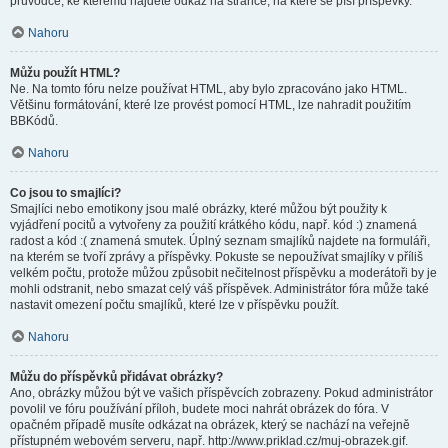
průvodce, ke kterému najdete odkaz na stránce, na které se píší příspěvky.
Nahoru
Můžu použít HTML?
Ne. Na tomto fóru nelze používat HTML, aby bylo zpracováno jako HTML.
Většinu formátování, které lze provést pomocí HTML, lze nahradit použitím
BBKódů.
Nahoru
Co jsou to smajlíci?
Smajlíci nebo emotikony jsou malé obrázky, které můžou být použity k
vyjádření pocitů a vytvořeny za použití krátkého kódu, např. kód :) znamená
radost a kód :( znamená smutek. Úplný seznam smajlíků najdete na formuláři,
na kterém se tvoří zprávy a příspěvky. Pokuste se nepoužívat smajlíky v příliš
velkém počtu, protože můžou způsobit nečitelnost příspěvku a moderátoři by je
mohli odstranit, nebo smazat celý váš příspěvek. Administrátor fóra může také
nastavit omezení počtu smajlíků, které lze v příspěvku použít.
Nahoru
Můžu do příspěvků přidávat obrázky?
Ano, obrázky můžou být ve vašich příspěvcích zobrazeny. Pokud administrátor
povolil ve fóru používání příloh, budete moci nahrát obrázek do fóra. V
opačném případě musíte odkázat na obrázek, který se nachází na veřejně
přístupném webovém serveru, např. http://www.priklad.cz/muj-obrazek.gif.