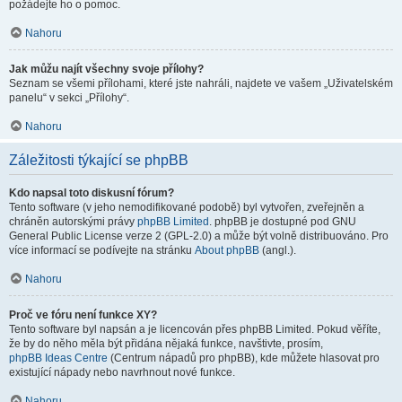
požádejte ho o pomoc.
Nahoru
Jak můžu najít všechny svoje přílohy?
Seznam se všemi přílohami, které jste nahráli, najdete ve vašem „Uživatelském
panelu“ v sekci „Přílohy“.
Nahoru
Záležitosti týkající se phpBB
Kdo napsal toto diskusní fórum?
Tento software (v jeho nemodifikované podobě) byl vytvořen, zveřejněn a
chráněn autorskými právy
phpBB Limited
. phpBB je dostupné pod GNU
General Public License verze 2 (GPL-2.0) a může být volně distribuováno. Pro
více informací se podívejte na stránku
About phpBB
(angl.).
Nahoru
Proč ve fóru není funkce XY?
Tento software byl napsán a je licencován přes phpBB Limited. Pokud věříte,
že by do něho měla být přidána nějaká funkce, navštivte, prosím,
phpBB Ideas Centre
(Centrum nápadů pro phpBB), kde můžete hlasovat pro
existující nápady nebo navrhnout nové funkce.
Nahoru