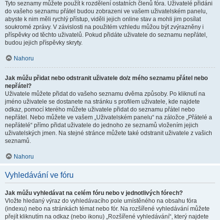
Tyto seznamy můžete použít k rozdělení ostatních členů fóra. Uživatelé přidáni
do vašeho seznamu přátel budou zobrazeni ve vašem uživatelském panelu,
abyste k nim měli rychlý přístup, viděli jejich online stav a mohli jim posílat
soukromé zprávy. V závislosti na použitém vzhledu můžou být zvýrazněny i
příspěvky od těchto uživatelů. Pokud přidáte uživatele do seznamu nepřátel,
budou jejich příspěvky skryty.
Nahoru
Jak můžu přidat nebo odstranit uživatele do/z mého seznamu přátel nebo
nepřátel?
Uživatele můžete přidat do vašeho seznamu dvěma způsoby. Po kliknutí na
jméno uživatele se dostanete na stránku s profilem uživatele, kde najdete
odkaz, pomocí kterého můžete uživatele přidat do seznamu přátel nebo
nepřátel. Nebo můžete ve vašem „Uživatelském panelu“ na záložce „Přátelé a
nepřátelé“ přímo přidat uživatele do jednoho ze seznamů vložením jejich
uživatelských jmen. Na stejné stránce můžete také odstranit uživatele z vašich
seznamů.
Nahoru
Vyhledávání ve fóru
Jak můžu vyhledávat na celém fóru nebo v jednotlivých fórech?
Vložte hledaný výraz do vyhledávacího pole umístěného na obsahu fóra
(indexu) nebo na stránkách témat nebo fór. Na rozšířené vyhledávání můžete
přejít kliknutím na odkaz (nebo ikonu) „Rozšířené vyhledávání“, který najdete