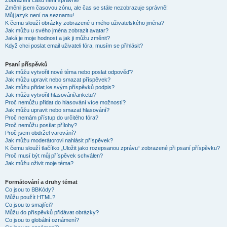
Zobrazení časů není správné!
Změnil jsem časovou zónu, ale čas se stále nezobrazuje správně!
Můj jazyk není na seznamu!
K čemu slouží obrázky zobrazené u mého uživatelského jména?
Jak můžu u svého jména zobrazit avatar?
Jaká je moje hodnost a jak ji můžu změnit?
Když chci poslat email uživateli fóra, musím se přihlásit?
Psaní příspěvků
Jak můžu vytvořit nové téma nebo poslat odpověď?
Jak můžu upravit nebo smazat příspěvek?
Jak můžu přidat ke svým příspěvků podpis?
Jak můžu vytvořit hlasování/anketu?
Proč nemůžu přidat do hlasování více možností?
Jak můžu upravit nebo smazat hlasování?
Proč nemám přístup do určitého fóra?
Proč nemůžu posílat přílohy?
Proč jsem obdržel varování?
Jak můžu moderátorovi nahlásit příspěvek?
K čemu slouží tlačítko „Uložit jako rozepsanou zprávu“ zobrazené při psaní příspěvku?
Proč musí být můj příspěvek schválen?
Jak můžu oživit moje téma?
Formátování a druhy témat
Co jsou to BBKódy?
Můžu použít HTML?
Co jsou to smajlíci?
Můžu do příspěvků přidávat obrázky?
Co jsou to globální oznámení?