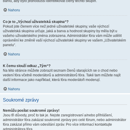
barvu, aby bylo jednodušší identifikovat členy těchto skupin.
Nahoru
Co je to „Výchozí uživatelská skupina“?
Pokud jste členem více než jedné uživatelské skupiny, vaše výchozí
uživatelská skupina určuje, jaká a barva a hodnost skupiny by měla být u
vašeho uživatelského jména zobrazena. Administrátor fóra vám může udělit
oprávnění ke změně vaší výchozí uživatelské skupiny ve vašem „Uživatelském
panelu“.
Nahoru
K čemu slouží odkaz „Tým“?
Na této stránce můžete zobrazit seznam členů starajících se o chod nebo
vedení fóra včetně moderátorů a administrátorů fóra. Také tam můžete najít
další informace jako například, která fóra moderátoři moderují.
Nahoru
Soukromé zprávy
Nemůžu posílat soukromé zprávy!
Jsou tři důvody, proč to tak je. Nejste zaregistrovaní a/nebo přihlášení,
administrátor fóra zakázal soukromé zprávy pro celé fórum, nebo administrátor
fóra zakázal přímo vám odesílání zpráv. Pro více informací kontaktujte
administrátora fóra.