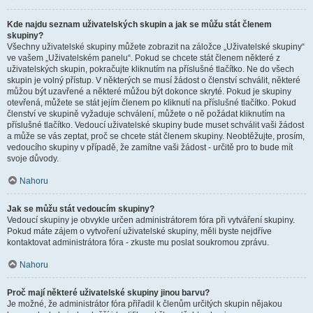
Kde najdu seznam uživatelských skupin a jak se můžu stát členem
skupiny?
Všechny uživatelské skupiny můžete zobrazit na záložce „Uživatelské skupiny“
ve vašem „Uživatelském panelu“. Pokud se chcete stát členem některé z
uživatelských skupin, pokračujte kliknutím na příslušné tlačítko. Ne do všech
skupin je volný přístup. V některých se musí žádost o členství schválit, některé
můžou být uzavřené a některé můžou být dokonce skryté. Pokud je skupiny
otevřená, můžete se stát jejím členem po kliknutí na příslušné tlačítko. Pokud
členství ve skupině vyžaduje schválení, můžete o ně požádat kliknutím na
příslušné tlačítko. Vedoucí uživatelské skupiny bude muset schválit vaši žádost
a může se vás zeptat, proč se chcete stát členem skupiny. Neobtěžujte, prosím,
vedoucího skupiny v případě, že zamítne vaši žádost - určitě pro to bude mít
svoje důvody.
Nahoru
Jak se můžu stát vedoucím skupiny?
Vedoucí skupiny je obvykle určen administrátorem fóra při vytváření skupiny.
Pokud máte zájem o vytvoření uživatelské skupiny, měli byste nejdříve
kontaktovat administrátora fóra - zkuste mu poslat soukromou zprávu.
Nahoru
Proč mají některé uživatelské skupiny jinou barvu?
Je možné, že administrátor fóra přiřadil k členům určitých skupin nějakou