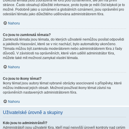
Důležitá témata jsou zobrazena ve fóru pod oznámeními, ale jen na první
stránce. Často obsahují důležité informace, proto byste je měli číst kdykoli je to
možné. Podobně jako u oznámení a globálních oznámení, jsou oprávnění pro
odeslání tématu jako důležitého udělována administrátorem fóra.
Nahoru
Co jsou to zamknutá témata?
Zamknutá témata jsou témata, do kterých uživatelé nemůžou posílat odpovědi
a jakékoliv hlasování, které se v nic nachází, bylo automaticky ukončeno.
Témata můžou být zamknuta moderátorem nebo administrátorem fóra z řady
důvodů. V závislosti na oprávněních, které vám udělil administrátor fóra,
můžete také mít možnost zamykat vlastní témata.
Nahoru
Co jsou to ikony témat?
Ikony témat jsou autory témat vybrané obrázky asociované s příspěvky, které
můžou indikovat jejich obsah. Možnost používat ikony témat závisí na
oprávněních nastavených administrátorem fóra.
Nahoru
Uživatelské úrovně a skupiny
Kdo jsou to administrátoři?
Administrátoři jsou uživatelé fóra, kteří mají nejvyšší úroveň kontroly nad celým