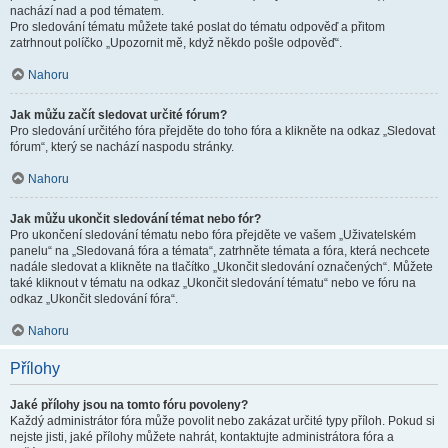
nachází nad a pod tématem.
Pro sledování tématu můžete také poslat do tématu odpověď a přitom
zatrhnout políčko „Upozornit mě, když někdo pošle odpověď“.
Nahoru
Jak můžu začít sledovat určité fórum?
Pro sledování určitého fóra přejděte do toho fóra a klikněte na odkaz „Sledovat
fórum“, který se nachází naspodu stránky.
Nahoru
Jak můžu ukončit sledování témat nebo fór?
Pro ukončení sledování tématu nebo fóra přejděte ve vašem „Uživatelském
panelu“ na „Sledovaná fóra a témata“, zatrhněte témata a fóra, která nechcete
nadále sledovat a klikněte na tlačítko „Ukončit sledování označených“. Můžete
také kliknout v tématu na odkaz „Ukončit sledování tématu“ nebo ve fóru na
odkaz „Ukončit sledování fóra“.
Nahoru
Přílohy
Jaké přílohy jsou na tomto fóru povoleny?
Každý administrátor fóra může povolit nebo zakázat určité typy příloh. Pokud si
nejste jisti, jaké přílohy můžete nahrát, kontaktujte administrátora fóra a