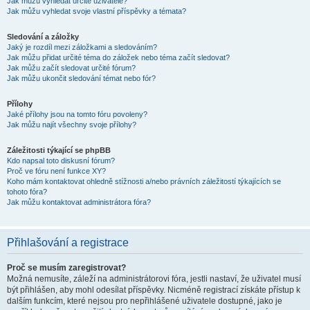
Jak můžu vyhledat určité uživatele?
Jak můžu vyhledat svoje vlastní příspěvky a témata?
Sledování a záložky
Jaký je rozdíl mezi záložkami a sledováním?
Jak můžu přidat určité téma do záložek nebo téma začít sledovat?
Jak můžu začít sledovat určité fórum?
Jak můžu ukončit sledování témat nebo fór?
Přílohy
Jaké přílohy jsou na tomto fóru povoleny?
Jak můžu najít všechny svoje přílohy?
Záležitosti týkající se phpBB
Kdo napsal toto diskusní fórum?
Proč ve fóru není funkce XY?
Koho mám kontaktovat ohledně stížnosti a/nebo právních záležitostí týkajících se
tohoto fóra?
Jak můžu kontaktovat administrátora fóra?
Přihlašování a registrace
Proč se musím zaregistrovat?
Možná nemusíte, záleží na administrátorovi fóra, jestli nastaví, že uživatel musí
být přihlášen, aby mohl odesílat příspěvky. Nicméně registrací získáte přístup k
dalším funkcím, které nejsou pro nepřihlášené uživatele dostupné, jako je