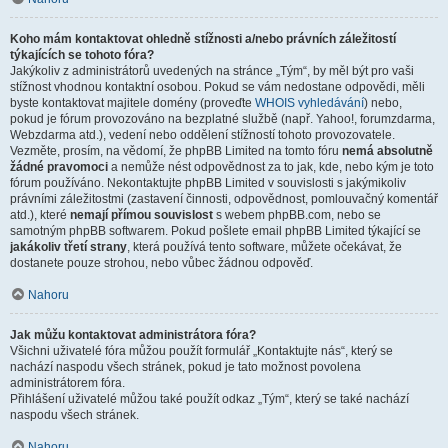
Koho mám kontaktovat ohledně stížnosti a/nebo právních záležitostí
týkajících se tohoto fóra?
Jakýkoliv z administrátorů uvedených na stránce „Tým“, by měl být pro vaši
stížnost vhodnou kontaktní osobou. Pokud se vám nedostane odpovědi, měli
byste kontaktovat majitele domény (proveďte
WHOIS vyhledávání
) nebo,
pokud je fórum provozováno na bezplatné službě (např. Yahoo!, forumzdarma,
Webzdarma atd.), vedení nebo oddělení stížností tohoto provozovatele.
Vezměte, prosím, na vědomí, že phpBB Limited na tomto fóru
nemá absolutně
žádné pravomoci
a nemůže nést odpovědnost za to jak, kde, nebo kým je toto
fórum používáno. Nekontaktujte phpBB Limited v souvislosti s jakýmikoliv
právními záležitostmi (zastavení činnosti, odpovědnost, pomlouvačný komentář
atd.), které
nemají přímou souvislost
s webem phpBB.com, nebo se
samotným phpBB softwarem. Pokud pošlete email phpBB Limited týkající se
jakákoliv třetí strany
, která používá tento software, můžete očekávat, že
dostanete pouze strohou, nebo vůbec žádnou odpověď.
Nahoru
Jak můžu kontaktovat administrátora fóra?
Všichni uživatelé fóra můžou použít formulář „Kontaktujte nás“, který se
nachází naspodu všech stránek, pokud je tato možnost povolena
administrátorem fóra.
Přihlášení uživatelé můžou také použít odkaz „Tým“, který se také nachází
naspodu všech stránek.
Nahoru