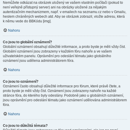
Nemůžete odkázat na obrázek uložený ve vašem vlastním počítači (pokud to
není veřejně přístupný server) ani na obrázky uložené za nějakým
autentizačním mechanizmem, např. v emailech na seznamu.cz nebo v Gmailu,
heslem chráněných webech atd. Aby se obrázek zobrazil, vložte adresu, která
k němu vede do BBKódu [img].
Nahoru
Co jsou to globální oznámení?
Globální oznámení obsahují důležité informace, a proto byste je měli vždy číst.
Globální oznámení jsou zobrazeny v každém fóru nahoře a ve vašem
uživatelském panelu. Oprávnění pro odeslání tématu jako globálního
oznámení jsou udělena administrátorem fóra.
Nahoru
Co jsou to oznámení?
Oznámení často obsahují důležité informace pro fórum, které právě čtete, a
proto byste je měli vždy číst. Oznámení jsou zobrazeny nahoře na každé
stránce fóra, do kterého byly odeslány. Podobně jako u globálních oznámení,
jsou oprávnění pro odeslání tématu jako oznámení udělována administrátorem
fóra.
Nahoru
Co jsou to důležitá témata?