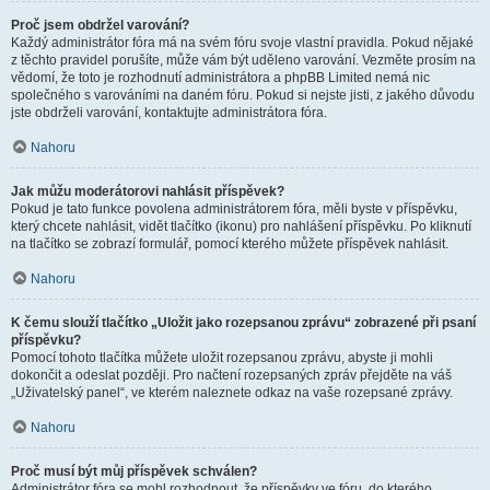
Proč jsem obdržel varování?
Každý administrátor fóra má na svém fóru svoje vlastní pravidla. Pokud nějaké
z těchto pravidel porušíte, může vám být uděleno varování. Vezměte prosím na
vědomí, že toto je rozhodnutí administrátora a phpBB Limited nemá nic
společného s varováními na daném fóru. Pokud si nejste jisti, z jakého důvodu
jste obdrželi varování, kontaktujte administrátora fóra.
Nahoru
Jak můžu moderátorovi nahlásit příspěvek?
Pokud je tato funkce povolena administrátorem fóra, měli byste v příspěvku,
který chcete nahlásit, vidět tlačítko (ikonu) pro nahlášení příspěvku. Po kliknutí
na tlačítko se zobrazí formulář, pomocí kterého můžete příspěvek nahlásit.
Nahoru
K čemu slouží tlačítko „Uložit jako rozepsanou zprávu“ zobrazené při psaní
příspěvku?
Pomocí tohoto tlačítka můžete uložit rozepsanou zprávu, abyste ji mohli
dokončit a odeslat později. Pro načtení rozepsaných zpráv přejděte na váš
„Uživatelský panel“, ve kterém naleznete odkaz na vaše rozepsané zprávy.
Nahoru
Proč musí být můj příspěvek schválen?
Administrátor fóra se mohl rozhodnout, že příspěvky ve fóru, do kterého