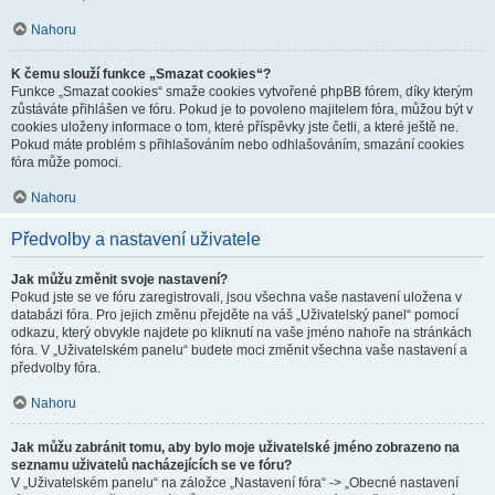
Nahoru
K čemu slouží funkce „Smazat cookies“?
Funkce „Smazat cookies“ smaže cookies vytvořené phpBB fórem, díky kterým
zůstáváte přihlášen ve fóru. Pokud je to povoleno majitelem fóra, můžou být v
cookies uloženy informace o tom, které příspěvky jste četli, a které ještě ne.
Pokud máte problém s přihlašováním nebo odhlašováním, smazání cookies
fóra může pomoci.
Nahoru
Předvolby a nastavení uživatele
Jak můžu změnit svoje nastavení?
Pokud jste se ve fóru zaregistrovali, jsou všechna vaše nastavení uložena v
databázi fóra. Pro jejich změnu přejděte na váš „Uživatelský panel“ pomocí
odkazu, který obvykle najdete po kliknutí na vaše jméno nahoře na stránkách
fóra. V „Uživatelském panelu“ budete moci změnit všechna vaše nastavení a
předvolby fóra.
Nahoru
Jak můžu zabránit tomu, aby bylo moje uživatelské jméno zobrazeno na
seznamu uživatelů nacházejících se ve fóru?
V „Uživatelském panelu“ na záložce „Nastavení fóra“ -> „Obecné nastavení