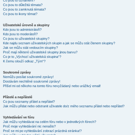
Co jsou to oznámení?
Co jsou to důležitá témata?
Co jsou to zamknutá témata?
Co jsou to ikony témat?
Uživatelské úrovně a skupiny
Kdo jsou to administrátoři?
Kdo jsou to moderátoři?
Co jsou to uživatelské skupiny?
Kde najdu seznam uživatelských skupin a jak se můžu stát členem skupiny?
Jak se můžu stát vedoucím skupiny?
Proč mají některé uživatelské skupiny jinou barvu?
Co je to „Výchozí uživatelská skupina“?
K čemu slouží odkaz „Tým“?
Soukromé zprávy
Nemůžu posílat soukromé zprávy!
Dostávám nechtěné soukromé zprávy!
Přišel mi od někoho na tomto fóru nevyžádaný nebo urážlivý email!
Přátelé a nepřátelé
Co jsou seznamy přátel a nepřátel?
Jak můžu přidat nebo odstranit uživatele do/z mého seznamu přátel nebo nepřátel?
Vyhledávání ve fóru
Jak můžu vyhledávat na celém fóru nebo v jednotlivých fórech?
Proč moje vyhledávání nic nenašlo?
Proč se mi po vyhledávání zobrazí prázdná stránka!?