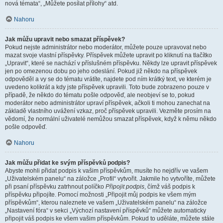
nová témata“, „Můžete posílat přílohy“ atd.
Nahoru
Jak můžu upravit nebo smazat příspěvek?
Pokud nejste administrátor nebo moderátor, můžete pouze upravovat nebo
mazat svoje vlastní příspěvky. Příspěvek můžete upravit po kliknutí na tlačítko
„Upravit“, které se nachází v příslušném příspěvku. Někdy lze upravit příspěvek
jen po omezenou dobu po jeho odeslání. Pokud již někdo na příspěvek
odpověděl a vy se do tématu vrátíte, najdete pod ním krátký text, ve kterém je
uvedeno kolikrát a kdy jste příspěvek upravili. Toto bude zobrazeno pouze v
případě, že někdo do tématu pošle odpověď, ale neobjeví se to, pokud
moderátor nebo administrátor upraví příspěvek, ačkoli ti mohou zanechat na
základě vlastního uvážení vzkaz, proč příspěvek upravili. Vezměte prosím na
vědomí, že normální uživatelé nemůžou smazat příspěvek, když k němu někdo
pošle odpověď.
Nahoru
Jak můžu přidat ke svým příspěvků podpis?
Abyste mohli přidat podpis k vašim příspěvkům, musíte ho nejdřív ve vašem
„Uživatelském panelu“ na záložce „Profil“ vytvořit. Jakmile ho vytvoříte, můžete
při psaní příspěvku zatrhnout políčko
Připojit podpis
, čímž váš podpis k
příspěvku připojíte. Pomocí možnosti „Připojit můj podpis ke všem mým
příspěvkům“, kterou naleznete ve vašem „Uživatelském panelu“ na záložce
„Nastavení fóra“ v sekci „Výchozí nastavení příspěvků“ můžete automaticky
připojit váš podpis ke všem vašim příspěvkům. Pokud to uděláte, můžete stále