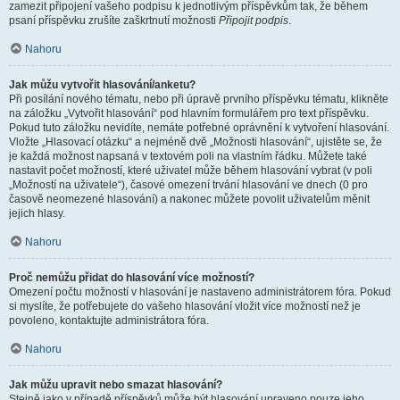
zamezit připojení vašeho podpisu k jednotlivým příspěvkům tak, že během
psaní příspěvku zrušíte zaškrtnutí možnosti
Připojit podpis
.
Nahoru
Jak můžu vytvořit hlasování/anketu?
Při posílání nového tématu, nebo při úpravě prvního příspěvku tématu, klikněte
na záložku „Vytvořit hlasování“ pod hlavním formulářem pro text příspěvku.
Pokud tuto záložku nevidíte, nemáte potřebné oprávnění k vytvoření hlasování.
Vložte „Hlasovací otázku“ a nejméně dvě „Možnosti hlasování“, ujistěte se, že
je každá možnost napsaná v textovém poli na vlastním řádku. Můžete také
nastavit počet možností, které uživatel může během hlasování vybrat (v poli
„Možností na uživatele“), časové omezení trvání hlasování ve dnech (0 pro
časově neomezené hlasování) a nakonec můžete povolit uživatelům měnit
jejich hlasy.
Nahoru
Proč nemůžu přidat do hlasování více možností?
Omezení počtu možností v hlasování je nastaveno administrátorem fóra. Pokud
si myslíte, že potřebujete do vašeho hlasování vložit více možností než je
povoleno, kontaktujte administrátora fóra.
Nahoru
Jak můžu upravit nebo smazat hlasování?
Stejně jako v případě příspěvků může být hlasování upraveno pouze jeho