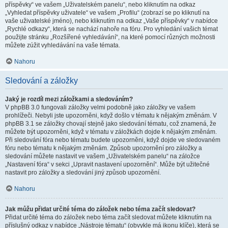
příspěvky“ ve vašem „Uživatelském panelu“, nebo kliknutím na odkaz
„Vyhledat příspěvky uživatele“ ve vašem „Profilu“ (zobrazí se po kliknutí na
vaše uživatelské jméno), nebo kliknutím na odkaz „Vaše příspěvky“ v nabídce
„Rychlé odkazy“, která se nachází nahoře na fóru. Pro vyhledání vašich témat
použijte stránku „Rozšířené vyhledávání“, na které pomocí různých možnosti
můžete zúžit vyhledávání na vaše témata.
Nahoru
Sledování a záložky
Jaký je rozdíl mezi záložkami a sledováním?
V phpBB 3.0 fungovali záložky velmi podobně jako záložky ve vašem
prohlížeči. Nebyli jste upozorněni, když došlo v tématu k nějakým změnám. V
phpBB 3.1 se záložky chovají stejně jako sledování tématu, což znamená, že
můžete být upozorněni, když v tématu v záložkách dojde k nějakým změnám.
Při sledování fóra nebo tématu budete upozorněni, když dojde ve sledovaném
fóru nebo tématu k nějakým změnám. Způsob upozornění pro záložky a
sledování můžete nastavit ve vašem „Uživatelském panelu“ na záložce
„Nastavení fóra“ v sekci „Upravit nastavení upozornění“. Může být užitečné
nastavit pro záložky a sledování jiný způsob upozornění.
Nahoru
Jak můžu přidat určité téma do záložek nebo téma začít sledovat?
Přidat určité téma do záložek nebo téma začít sledovat můžete kliknutím na
příslušný odkaz v nabídce „Nástroje tématu“ (obvykle má ikonu klíče), která se