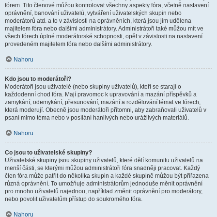
fórem. Tito členové můžou kontrolovat všechny aspekty fóra, včetně nastavení
oprávnění, banování uživatelů, vytváření uživatelských skupin nebo
moderátorů atd. a to v závislosti na oprávněních, která jsou jim udělena
majitelem fóra nebo dalšími administrátory. Administrátoři také můžou mít ve
všech fórech úplné moderátorské schopnosti, opět v závislosti na nastavení
provedeném majitelem fóra nebo dalšími administrátory.
Nahoru
Kdo jsou to moderátoři?
Moderátoři jsou uživatelé (nebo skupiny uživatelů), kteří se starají o
každodenní chod fóra. Mají pravomoc k upravování a mazání příspěvků a
zamykání, odemykání, přesunování, mazání a rozdělování témat ve fórech,
která moderují. Obecně jsou moderátoři přítomni, aby zabraňovali uživatelů v
psaní mimo téma nebo v posílání hanlivých nebo urážlivých materiálů.
Nahoru
Co jsou to uživatelské skupiny?
Uživatelské skupiny jsou skupiny uživatelů, které dělí komunitu uživatelů na
menší části, se kterými můžou administrátoři fóra snadněji pracovat. Každý
člen fóra může patřit do několika skupin a každé skupině můžou být přiřazena
různá oprávnění. To umožňuje administrátorům jednoduše měnit oprávnění
pro mnoho uživatelů najednou, například změnit oprávnění pro moderátory,
nebo povolit uživatelům přístup do soukromého fóra.
Nahoru