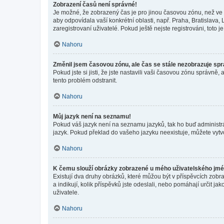
Zobrazení časů není správné!
Je možné, že zobrazený čas je pro jinou časovou zónu, než ve k
aby odpovídala vaší konkrétní oblasti, např. Praha, Bratislav
zaregistrovaní uživatelé. Pokud ještě nejste registrováni, toto je
Nahoru
Změnil jsem časovou zónu, ale čas se stále nezobrazuje sp
Pokud jste si jisti, že jste nastavili vaši časovou zónu správn
tento problém odstranit.
Nahoru
Můj jazyk není na seznamu!
Pokud váš jazyk není na seznamu jazyků, tak ho buď administrát
jazyk. Pokud překlad do vašeho jazyku neexistuje, můžete vytv
Nahoru
K čemu slouží obrázky zobrazené u mého uživatelského jm
Existují dva druhy obrázků, které můžou být v příspěvcích zobr
a indikují, kolik příspěvků jste odeslali, nebo pomáhají určit 
uživatele.
Nahoru