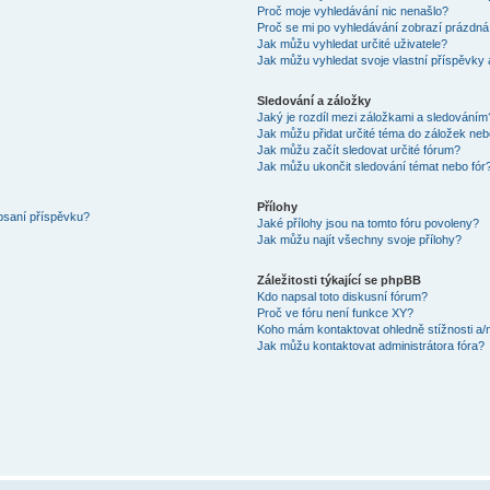
Proč moje vyhledávání nic nenašlo?
Proč se mi po vyhledávání zobrazí prázdná
Jak můžu vyhledat určité uživatele?
Jak můžu vyhledat svoje vlastní příspěvky
Sledování a záložky
Jaký je rozdíl mezi záložkami a sledováním
Jak můžu přidat určité téma do záložek neb
Jak můžu začít sledovat určité fórum?
Jak můžu ukončit sledování témat nebo fór
Přílohy
 psaní příspěvku?
Jaké přílohy jsou na tomto fóru povoleny?
Jak můžu najít všechny svoje přílohy?
Záležitosti týkající se phpBB
Kdo napsal toto diskusní fórum?
Proč ve fóru není funkce XY?
Koho mám kontaktovat ohledně stížnosti a/ne
Jak můžu kontaktovat administrátora fóra?