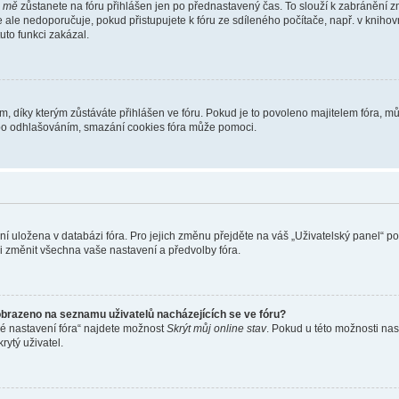
i mě
zůstanete na fóru přihlášen jen po přednastavený čas. To slouží k zabránění zn
se ale nedoporučuje, pokud přistupujete k fóru ze sdíleného počítače, např. v kniho
tuto funkci zakázal.
díky kterým zůstáváte přihlášen ve fóru. Pokud je to povoleno majitelem fóra, můž
nebo odhlašováním, smazání cookies fóra může pomoci.
ení uložena v databázi fóra. Pro jejich změnu přejděte na váš „Uživatelský panel“ p
i změnit všechna vaše nastavení a předvolby fóra.
obrazeno na seznamu uživatelů nacházejících se ve fóru?
né nastavení fóra“ najdete možnost
Skrýt můj online stav
. Pokud u této možnosti nas
rytý uživatel.