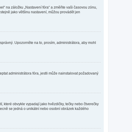
nel“ na záložku „Nastavení fóra“ a změňte vaši časovou zónu,
stejně jako většinu nastavení, můžou provádět jen
nesprávný. Upozorněte na to, prosím, administrátora, aby mohl
ptat administrátora fóra, jestli může nainstalovat požadovaný
í, které obvykle vypadají jako hvězdičky, tečky nebo čtverečky
 a obecně se jedná o unikátní nebo osobní obrázek každého