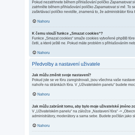
Pokud nezatrhnete během přihlašování políčko
Zapamatovat s
zatrhněte během přihlašování políčko
Zapamatovat si mě
. To 
zaškrtávací políčko nevidíte, znamená to, že administrátor fóra 
Nahoru
K čemu slouží funkce „Smazat cookies“?
Funkce „Smazat cookies“ smaže cookies vytvořené phpBB fórem, 
četli, a které ještě ne. Pokud máte problém s přihlašováním 
Nahoru
Předvolby a nastavení uživatele
Jak můžu změnit svoje nastavení?
Pokud jste se ve fóru zaregistrovali, jsou všechna vaše nastav
nahoře na stránkách fóra. V „Uživatelském panelu“ budete moc
Nahoru
Jak můžu zabránit tomu, aby bylo moje uživatelské jméno z
V „Uživatelském panelu“ na záložce „Nastavení fóra“ -> „Obec
administrátory, moderátory a sama sebe. Budete počítán jako sk
Nahoru