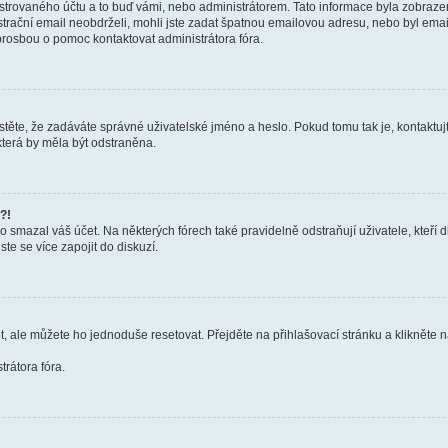
trovaného účtu a to buď vámi, nebo administrátorem. Tato informace byla zobrazena
gistrační email neobdrželi, mohli jste zadat špatnou emailovou adresu, nebo byl em
s prosbou o pomoc kontaktovat administrátora fóra.
těte, že zadáváte správné uživatelské jméno a heslo. Pokud tomu tak je, kontaktujte a
terá by měla být odstraněna.
?!
smazal váš účet. Na některých fórech také pravidelně odstraňují uživatele, kteří d
te se více zapojit do diskuzí.
t, ale můžete ho jednoduše resetovat. Přejděte na přihlašovací stránku a klikněte
rátora fóra.