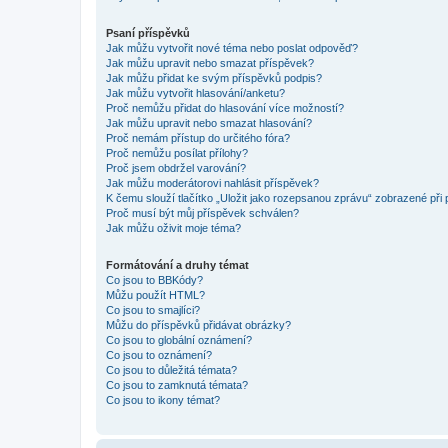
Psaní příspěvků
Jak můžu vytvořit nové téma nebo poslat odpověď?
Jak můžu upravit nebo smazat příspěvek?
Jak můžu přidat ke svým příspěvků podpis?
Jak můžu vytvořit hlasování/anketu?
Proč nemůžu přidat do hlasování více možností?
Jak můžu upravit nebo smazat hlasování?
Proč nemám přístup do určitého fóra?
Proč nemůžu posílat přílohy?
Proč jsem obdržel varování?
Jak můžu moderátorovi nahlásit příspěvek?
K čemu slouží tlačítko „Uložit jako rozepsanou zprávu“ zobrazené při
Proč musí být můj příspěvek schválen?
Jak můžu oživit moje téma?
Formátování a druhy témat
Co jsou to BBKódy?
Můžu použít HTML?
Co jsou to smajlíci?
Můžu do příspěvků přidávat obrázky?
Co jsou to globální oznámení?
Co jsou to oznámení?
Co jsou to důležitá témata?
Co jsou to zamknutá témata?
Co jsou to ikony témat?