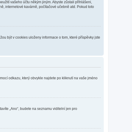
eužití vašeho účtu někým jiným. Abyste zůstali přihlášeni,
vně, internetové kavárně, počítačové učebně atd. Pokud toto
ou být v cookies uloženy informace o tom, které příspěvky jste
omocí odkazu, který obvykle najdete po kliknutí na vaše jméno
tavíte „Ano“, budete na seznamu viditelní jen pro