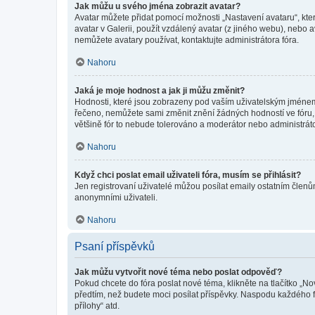
Jak můžu u svého jména zobrazit avatar?
Avatar můžete přidat pomocí možnosti „Nastavení avataru“, kter
avatar v Galerii, použít vzdálený avatar (z jiného webu), nebo a
nemůžete avatary používat, kontaktujte administrátora fóra.
Nahoru
Jaká je moje hodnost a jak ji můžu změnit?
Hodnosti, které jsou zobrazeny pod vaším uživatelským jménem, i
řečeno, nemůžete sami změnit znění žádných hodností ve fóru, 
většině fór to nebude tolerováno a moderátor nebo administrát
Nahoru
Když chci poslat email uživateli fóra, musím se přihlásit?
Jen registrovaní uživatelé můžou posílat emaily ostatním členům
anonymními uživateli.
Nahoru
Psaní příspěvků
Jak můžu vytvořit nové téma nebo poslat odpověď?
Pokud chcete do fóra poslat nové téma, klikněte na tlačítko „No
předtím, než budete moci posílat příspěvky. Naspodu každého fó
přílohy“ atd.