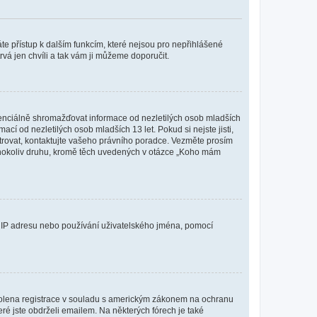
káte přístup k dalším funkcím, které nejsou pro nepřihlášené
rvá jen chvíli a tak vám ji můžeme doporučit.
enciálně shromažďovat informace od nezletilých osob mladších
í od nezletilých osob mladších 13 let. Pokud si nejste jisti,
istrovat, kontaktujte vašeho právního poradce. Vezměte prosím
kéhokoliv druhu, kromě těch uvedených v otázce „Koho mám
ši IP adresu nebo používání uživatelského jména, pomocí
povolena registrace v souladu s americkým zákonem na ochranu
eré jste obdrželi emailem. Na některých fórech je také