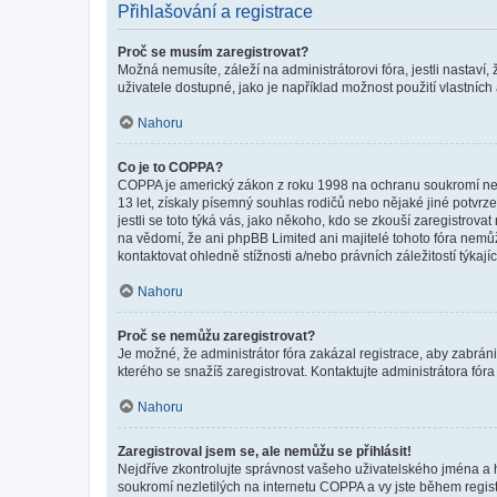
Přihlašování a registrace
Proč se musím zaregistrovat?
Možná nemusíte, záleží na administrátorovi fóra, jestli nastaví,
uživatele dostupné, jako je například možnost použití vlastních
Nahoru
Co je to COPPA?
COPPA je americký zákon z roku 1998 na ochranu soukromí nezl
13 let, získaly písemný souhlas rodičů nebo nějaké jiné potvrze
jestli se toto týká vás, jako někoho, kdo se zkouší zaregistro
na vědomí, že ani phpBB Limited ani majitelé tohoto fóra nem
kontaktovat ohledně stížnosti a/nebo právních záležitostí týkajíc
Nahoru
Proč se nemůžu zaregistrovat?
Je možné, že administrátor fóra zakázal registrace, aby zabrán
kterého se snažíš zaregistrovat. Kontaktujte administrátora fór
Nahoru
Zaregistroval jsem se, ale nemůžu se přihlásit!
Nejdříve zkontrolujte správnost vašeho uživatelského jména a 
soukromí nezletilých na internetu COPPA a vy jste během registr