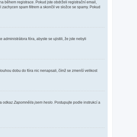
 během registrace. Pokud jste obdrželi registrační email,
ail zachycen spam filtrem a skončil ve složce se spamy. Pokud
dministrátora fóra, abyste se ujistili, že jste nebyli
louhou dobu do fóra nic nenapsali, čímž se zmenší velikost
 na odkaz
Zapomněl/a jsem heslo
. Postupujte podle instrukcí a