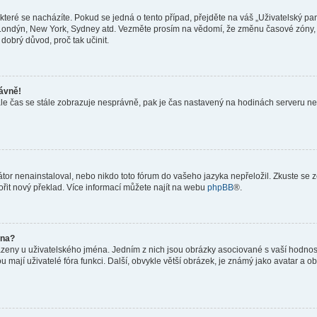
teré se nacházíte. Pokud se jedná o tento případ, přejděte na váš „Uživatelský pa
a, Londýn, New York, Sydney atd. Vezměte prosím na vědomí, že změnu časové zóny, 
 dobrý důvod, proč tak učinit.
rávně!
ě, ale čas se stále zobrazuje nesprávně, pak je čas nastavený na hodinách serveru 
or nenainstaloval, nebo nikdo toto fórum do vašeho jazyka nepřeložil. Zkuste se ze
ořit nový překlad. Více informací můžete najít na webu
phpBB
®.
éna?
azeny u uživatelského jména. Jedním z nich jsou obrázky asociované s vaší hodnost
jakou mají uživatelé fóra funkci. Další, obvykle větší obrázek, je známý jako avatar