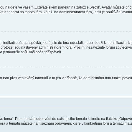
ou najdete ve vašem „Uživatelském panelu“ na záložce „Profil“. Avatar můžete přida
vatar nahrát do tohoto fóra. Záleží na administrátorovi fóra, jestli je používání ava
ndikují počet příspěvků, které jste do fóra odeslali, nebo slouží k identifikaci urč
protože jsou nastaveny administrátorem fóra. Prosím, nezatěžujte fórum zbytečným 
or jednoduše sníží váš počet příspěvků.
 fóra přes vestavěný formulář a to jen v případě, že administrátor tuto funkci povo
vé téma“. Pro odeslání odpovědi do existujícího tématu klikněte na tlačítko „Odpově
ra a tématu můžete najít seznam oprávnění, které v konkrétním fóru a tématu máte.