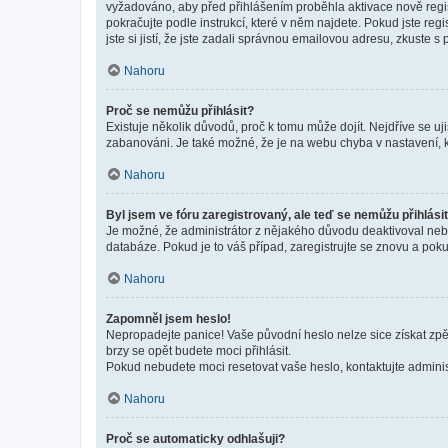
vyžadováno, aby před přihlášením proběhla aktivace nově regis
pokračujte podle instrukcí, které v něm najdete. Pokud jste re
jste si jistí, že jste zadali správnou emailovou adresu, zkuste 
Nahoru
Proč se nemůžu přihlásit?
Existuje několik důvodů, proč k tomu může dojít. Nejdříve se ujis
zabanováni. Je také možné, že je na webu chyba v nastavení, k
Nahoru
Byl jsem ve fóru zaregistrovaný, ale teď se nemůžu přihlásit
Je možné, že administrátor z nějakého důvodu deaktivoval nebo 
databáze. Pokud je to váš případ, zaregistrujte se znovu a pokus
Nahoru
Zapomněl jsem heslo!
Nepropadejte panice! Vaše původní heslo nelze sice získat zpě
brzy se opět budete moci přihlásit.
Pokud nebudete moci resetovat vaše heslo, kontaktujte administ
Nahoru
Proč se automaticky odhlašuji?