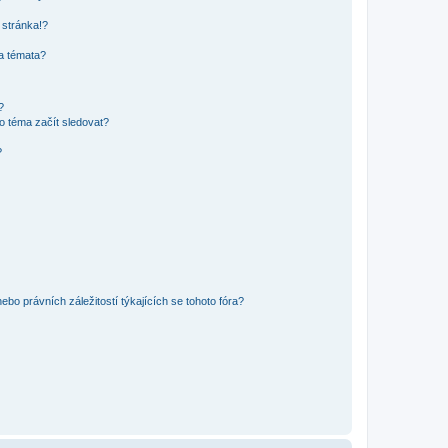
 stránka!?
 a témata?
?
o téma začít sledovat?
?
bo právních záležitostí týkajících se tohoto fóra?