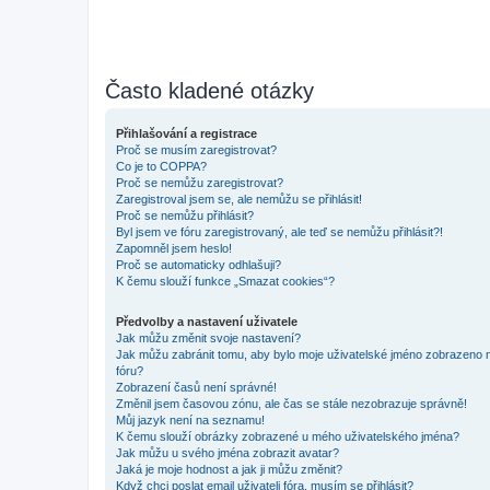
Často kladené otázky
Přihlašování a registrace
Proč se musím zaregistrovat?
Co je to COPPA?
Proč se nemůžu zaregistrovat?
Zaregistroval jsem se, ale nemůžu se přihlásit!
Proč se nemůžu přihlásit?
Byl jsem ve fóru zaregistrovaný, ale teď se nemůžu přihlásit?!
Zapomněl jsem heslo!
Proč se automaticky odhlašuji?
K čemu slouží funkce „Smazat cookies“?
Předvolby a nastavení uživatele
Jak můžu změnit svoje nastavení?
Jak můžu zabránit tomu, aby bylo moje uživatelské jméno zobrazeno 
fóru?
Zobrazení časů není správné!
Změnil jsem časovou zónu, ale čas se stále nezobrazuje správně!
Můj jazyk není na seznamu!
K čemu slouží obrázky zobrazené u mého uživatelského jména?
Jak můžu u svého jména zobrazit avatar?
Jaká je moje hodnost a jak ji můžu změnit?
Když chci poslat email uživateli fóra, musím se přihlásit?