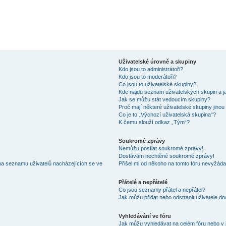
Uživatelské úrovně a skupiny
Kdo jsou to administrátoři?
Kdo jsou to moderátoři?
Co jsou to uživatelské skupiny?
Kde najdu seznam uživatelských skupin a j
Jak se můžu stát vedoucím skupiny?
Proč mají některé uživatelské skupiny jinou
Co je to „Výchozí uživatelská skupina“?
K čemu slouží odkaz „Tým“?
Soukromé zprávy
Nemůžu posílat soukromé zprávy!
Dostávám nechtěné soukromé zprávy!
na seznamu uživatelů nacházejících se ve
Přišel mi od někoho na tomto fóru nevyžáda
Přátelé a nepřátelé
Co jsou seznamy přátel a nepřátel?
Jak můžu přidat nebo odstranit uživatele d
Vyhledávání ve fóru
Jak můžu vyhledávat na celém fóru nebo v 