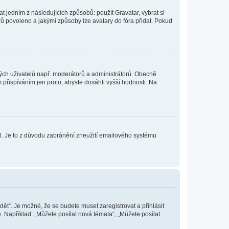
t jedním z následujících způsobů: použít Gravatar, vybrat si
tarů povoleno a jakými způsoby lze avatary do fóra přidat. Pokud
itých uživatelů např. moderátorů a administrátorů. Obecně
přispíváním jen proto, abyste dosáhli vyšší hodnosti. Na
lil. Je to z důvodu zabránění zneužití emailového systému
dět“. Je možné, že se budete muset zaregistrovat a přihlásit
 Například: „Můžete posílat nová témata“, „Můžete posílat