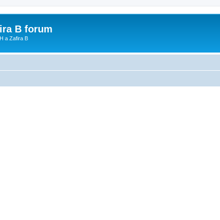
fira B forum
H a Zafira B