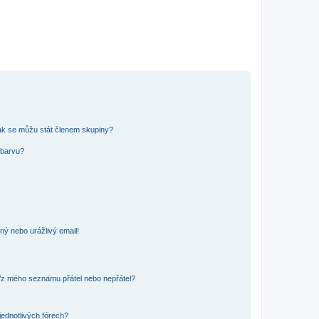
ak se můžu stát členem skupiny?
 barvu?
ný nebo urážlivý email!
o/z mého seznamu přátel nebo nepřátel?
jednotlivých fórech?