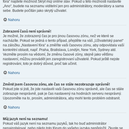
fóra“ najdete možnost
Skrýt můj online stav
. Pokud u této možnosti nastavíte
„Ano“, budete na seznamu viditelní jen pro administrátory, moderátory a sama
sebe. Budete počítán jako skrytý uživatel.
Nahoru
Zobrazení časů není správné!
Je možné, že zobrazený čas je pro jinou časovou zónu, než ve které se
nacházíte. Pokud se jedná o tento případ, přejděte na váš „Uživatelský panel“
na záložku „Nastavení fóra“ a změňte vaši časovou zónu, aby odpovídala vaší
konkrétní oblasti, např. Praha, Bratislava, Londýn, New York, Sydney atd.
Vezměte prosím na vědomí, že změnu časové zóny, stejně jako většinu
nastavení, můžou provádět jen zaregistrovaní uživatelé. Pokud ještě nejste
registrováni, toto je dobrý důvod, proč tak učinit.
Nahoru
Změnil jsem časovou zónu, ale čas se stále nezobrazuje správně!
Pokud jste si jisti, že jste nastavili vaši časovou zónu správně, ale čas se stále
zobrazuje nesprávně, pak je čas nastavený na hodinách serveru nesprávný.
Upozorněte na to, prosím, administrátora, aby mohl tento problém odstranit.
Nahoru
Můj jazyk není na seznamu!
Pokud váš jazyk není na seznamu jazyků, tak ho buď administrátor
nenainstaloval, nebo nikdo toto fórum do vašeho jazyka nepřeložil. Zkuste se