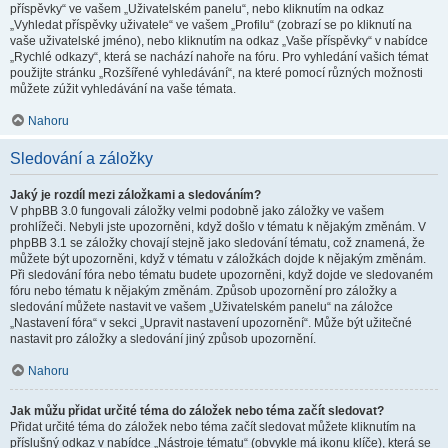
příspěvky“ ve vašem „Uživatelském panelu“, nebo kliknutím na odkaz
„Vyhledat příspěvky uživatele“ ve vašem „Profilu“ (zobrazí se po kliknutí na
vaše uživatelské jméno), nebo kliknutím na odkaz „Vaše příspěvky“ v nabídce
„Rychlé odkazy“, která se nachází nahoře na fóru. Pro vyhledání vašich témat
použijte stránku „Rozšířené vyhledávání“, na které pomocí různých možnosti
můžete zúžit vyhledávání na vaše témata.
Nahoru
Sledování a záložky
Jaký je rozdíl mezi záložkami a sledováním?
V phpBB 3.0 fungovali záložky velmi podobně jako záložky ve vašem
prohlížeči. Nebyli jste upozorněni, když došlo v tématu k nějakým změnám. V
phpBB 3.1 se záložky chovají stejně jako sledování tématu, což znamená, že
můžete být upozorněni, když v tématu v záložkách dojde k nějakým změnám.
Při sledování fóra nebo tématu budete upozorněni, když dojde ve sledovaném
fóru nebo tématu k nějakým změnám. Způsob upozornění pro záložky a
sledování můžete nastavit ve vašem „Uživatelském panelu“ na záložce
„Nastavení fóra“ v sekci „Upravit nastavení upozornění“. Může být užitečné
nastavit pro záložky a sledování jiný způsob upozornění.
Nahoru
Jak můžu přidat určité téma do záložek nebo téma začít sledovat?
Přidat určité téma do záložek nebo téma začít sledovat můžete kliknutím na
příslušný odkaz v nabídce „Nástroje tématu“ (obvykle má ikonu klíče), která se