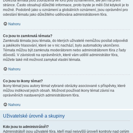
Důležitá témata jsou zobrazena ve fóru pod oznámeními, ale jen na první
stránce. Často obsahují důležité informace, proto byste je měli číst kdykoli je to
možné. Podobně jako u oznámení a globálních oznámení, jsou oprávnění pro
odeslání tématu jako důležitého udělována administrátorem fóra.
Nahoru
Co jsou to zamknutá témata?
Zamknutá témata jsou témata, do kterých uživatelé nemůžou posílat odpovědi
a jakékoliv hlasování, které se v nic nachází, bylo automaticky ukončeno.
Témata můžou být zamknuta moderátorem nebo administrátorem fóra z řady
důvodů. V závislosti na oprávněních, které vám udělil administrátor fóra,
můžete také mít možnost zamykat vlastní témata.
Nahoru
Co jsou to ikony témat?
Ikony témat jsou autory témat vybrané obrázky asociované s příspěvky, které
můžou indikovat jejich obsah. Možnost používat ikony témat závisí na
oprávněních nastavených administrátorem fóra.
Nahoru
Uživatelské úrovně a skupiny
Kdo jsou to administrátoři?
Administrátoři jsou uživatelé fóra, kteří mají nejvyšší úroveň kontroly nad celým