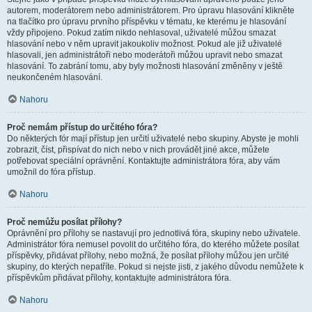
autorem, moderátorem nebo administrátorem. Pro úpravu hlasování klikněte
na tlačítko pro úpravu prvního příspěvku v tématu, ke kterému je hlasování
vždy připojeno. Pokud zatím nikdo nehlasoval, uživatelé můžou smazat
hlasování nebo v něm upravit jakoukoliv možnost. Pokud ale již uživatelé
hlasovali, jen administrátoři nebo moderátoři můžou upravit nebo smazat
hlasování. To zabrání tomu, aby byly možnosti hlasování změněny v ještě
neukončeném hlasování.
Nahoru
Proč nemám přístup do určitého fóra?
Do některých fór mají přístup jen určití uživatelé nebo skupiny. Abyste je mohli
zobrazit, číst, přispívat do nich nebo v nich provádět jiné akce, můžete
potřebovat speciální oprávnění. Kontaktujte administrátora fóra, aby vám
umožnil do fóra přístup.
Nahoru
Proč nemůžu posílat přílohy?
Oprávnění pro přílohy se nastavují pro jednotlivá fóra, skupiny nebo uživatele.
Administrátor fóra nemusel povolit do určitého fóra, do kterého můžete posílat
příspěvky, přidávat přílohy, nebo možná, že posílat přílohy můžou jen určité
skupiny, do kterých nepatříte. Pokud si nejste jisti, z jakého důvodu nemůžete k
příspěvkům přidávat přílohy, kontaktujte administrátora fóra.
Nahoru