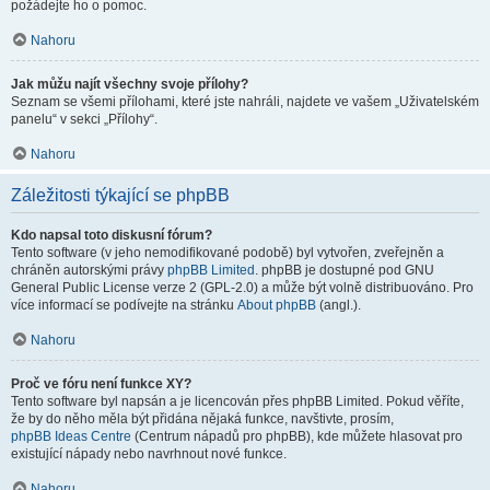
požádejte ho o pomoc.
Nahoru
Jak můžu najít všechny svoje přílohy?
Seznam se všemi přílohami, které jste nahráli, najdete ve vašem „Uživatelském
panelu“ v sekci „Přílohy“.
Nahoru
Záležitosti týkající se phpBB
Kdo napsal toto diskusní fórum?
Tento software (v jeho nemodifikované podobě) byl vytvořen, zveřejněn a
chráněn autorskými právy
phpBB Limited
. phpBB je dostupné pod GNU
General Public License verze 2 (GPL-2.0) a může být volně distribuováno. Pro
více informací se podívejte na stránku
About phpBB
(angl.).
Nahoru
Proč ve fóru není funkce XY?
Tento software byl napsán a je licencován přes phpBB Limited. Pokud věříte,
že by do něho měla být přidána nějaká funkce, navštivte, prosím,
phpBB Ideas Centre
(Centrum nápadů pro phpBB), kde můžete hlasovat pro
existující nápady nebo navrhnout nové funkce.
Nahoru