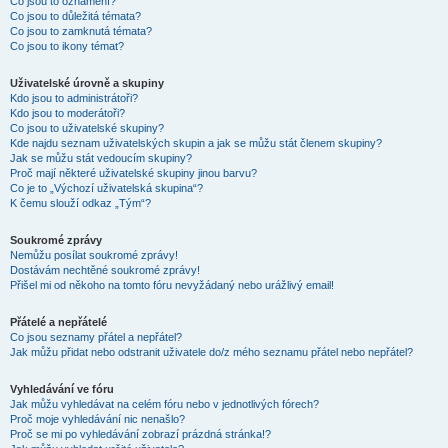
Co jsou to oznámení?
Co jsou to důležitá témata?
Co jsou to zamknutá témata?
Co jsou to ikony témat?
Uživatelské úrovně a skupiny
Kdo jsou to administrátoři?
Kdo jsou to moderátoři?
Co jsou to uživatelské skupiny?
Kde najdu seznam uživatelských skupin a jak se můžu stát členem skupiny?
Jak se můžu stát vedoucím skupiny?
Proč mají některé uživatelské skupiny jinou barvu?
Co je to „Výchozí uživatelská skupina“?
K čemu slouží odkaz „Tým“?
Soukromé zprávy
Nemůžu posílat soukromé zprávy!
Dostávám nechtěné soukromé zprávy!
Přišel mi od někoho na tomto fóru nevyžádaný nebo urážlivý email!
Přátelé a nepřátelé
Co jsou seznamy přátel a nepřátel?
Jak můžu přidat nebo odstranit uživatele do/z mého seznamu přátel nebo nepřátel?
Vyhledávání ve fóru
Jak můžu vyhledávat na celém fóru nebo v jednotlivých fórech?
Proč moje vyhledávání nic nenašlo?
Proč se mi po vyhledávání zobrazí prázdná stránka!?