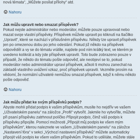
nová témata“, „Můžete posílat přílohy“ atd.
Nahoru
Jak můžu upravit nebo smazat příspěvek?
Pokud nejste administrátor nebo moderátor, můžete pouze upravovat nebo
mazat svoje vlastní příspěvky. Příspěvek můžete upravit po kliknutí na tlačítko
„Upravit“, které se nachází v příslušném příspěvku. Někdy lze upravit příspěvek
jen po omezenou dobu po jeho odeslání. Pokud již někdo na příspěvek
odpověděl a vy se do tématu vrátíte, najdete pod ním krátký text, ve kterém je
uvedeno kolikrát a kdy jste příspěvek upravili. Toto bude zobrazeno pouze v
případě, že někdo do tématu pošle odpověď, ale neobjeví se to, pokud
moderátor nebo administrátor upraví příspěvek, ačkoli ti mohou zanechat na
základě vlastního uvážení vzkaz, proč příspěvek upravili. Vezměte prosím na
vědomí, že normální uživatelé nemůžou smazat příspěvek, když k němu někdo
pošle odpověď.
Nahoru
Jak můžu přidat ke svým příspěvků podpis?
Abyste mohli přidat podpis k vašim příspěvkům, musíte ho nejdřív ve vašem
„Uživatelském panelu“ na záložce „Profil“ vytvořit. Jakmile ho vytvoříte, můžete
při psaní příspěvku zatrhnout políčko
Připojit podpis
, čímž váš podpis k
příspěvku připojíte. Pomocí možnosti „Připojit můj podpis ke všem mým
příspěvkům“, kterou naleznete ve vašem „Uživatelském panelu“ na záložce
„Nastavení fóra“ v sekci „Výchozí nastavení příspěvků“ můžete automaticky
připojit váš podpis ke všem vašim příspěvkům. Pokud to uděláte, můžete stále