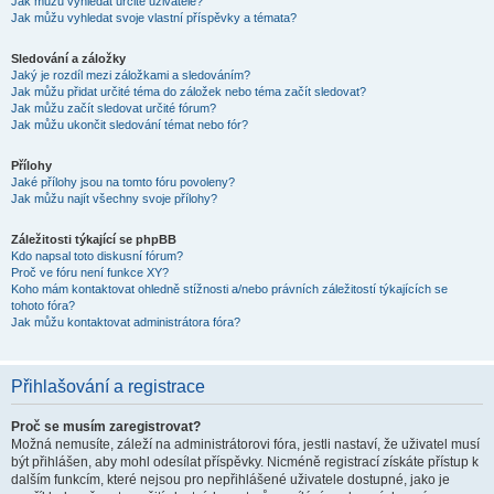
Jak můžu vyhledat určité uživatele?
Jak můžu vyhledat svoje vlastní příspěvky a témata?
Sledování a záložky
Jaký je rozdíl mezi záložkami a sledováním?
Jak můžu přidat určité téma do záložek nebo téma začít sledovat?
Jak můžu začít sledovat určité fórum?
Jak můžu ukončit sledování témat nebo fór?
Přílohy
Jaké přílohy jsou na tomto fóru povoleny?
Jak můžu najít všechny svoje přílohy?
Záležitosti týkající se phpBB
Kdo napsal toto diskusní fórum?
Proč ve fóru není funkce XY?
Koho mám kontaktovat ohledně stížnosti a/nebo právních záležitostí týkajících se
tohoto fóra?
Jak můžu kontaktovat administrátora fóra?
Přihlašování a registrace
Proč se musím zaregistrovat?
Možná nemusíte, záleží na administrátorovi fóra, jestli nastaví, že uživatel musí
být přihlášen, aby mohl odesílat příspěvky. Nicméně registrací získáte přístup k
dalším funkcím, které nejsou pro nepřihlášené uživatele dostupné, jako je