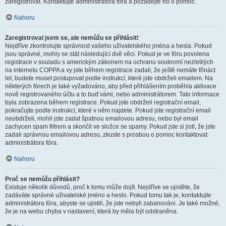
zaregistrovat. Kontaktujte administrátora fóra a požádejte ho o pomoc.
Nahoru
Zaregistroval jsem se, ale nemůžu se přihlásit!
Nejdříve zkontrolujte správnost vašeho uživatelského jména a hesla. Pokud
jsou správné, mohly se stát následující dvě věci. Pokud je ve fóru povolena
registrace v souladu s americkým zákonem na ochranu soukromí nezletilých
na internetu COPPA a vy jste během registrace zadali, že ještě nemáte třináct
let, budete muset postupovat podle instrukcí, které jste obdrželi emailem. Na
některých fórech je také vyžadováno, aby před přihlášením proběhla aktivace
nově registrovaného účtu a to buď vámi, nebo administrátorem. Tato informace
byla zobrazena během registrace. Pokud jste obdrželi registrační email,
pokračujte podle instrukcí, které v něm najdete. Pokud jste registrační email
neobdrželi, mohli jste zadat špatnou emailovou adresu, nebo byl email
zachycen spam filtrem a skončil ve složce se spamy. Pokud jste si jistí, že jste
zadali správnou emailovou adresu, zkuste s prosbou o pomoc kontaktovat
administrátora fóra.
Nahoru
Proč se nemůžu přihlásit?
Existuje několik důvodů, proč k tomu může dojít. Nejdříve se ujistěte, že
zadáváte správné uživatelské jméno a heslo. Pokud tomu tak je, kontaktujte
administrátora fóra, abyste se ujistili, že jste nebyli zabanováni. Je také možné,
že je na webu chyba v nastavení, která by měla být odstraněna.