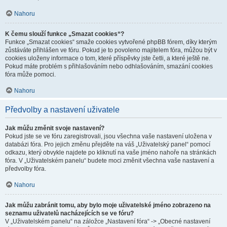
Nahoru
K čemu slouží funkce „Smazat cookies“?
Funkce „Smazat cookies“ smaže cookies vytvořené phpBB fórem, díky kterým
zůstáváte přihlášen ve fóru. Pokud je to povoleno majitelem fóra, můžou být v
cookies uloženy informace o tom, které příspěvky jste četli, a které ještě ne.
Pokud máte problém s přihlašováním nebo odhlašováním, smazání cookies
fóra může pomoci.
Nahoru
Předvolby a nastavení uživatele
Jak můžu změnit svoje nastavení?
Pokud jste se ve fóru zaregistrovali, jsou všechna vaše nastavení uložena v
databázi fóra. Pro jejich změnu přejděte na váš „Uživatelský panel“ pomocí
odkazu, který obvykle najdete po kliknutí na vaše jméno nahoře na stránkách
fóra. V „Uživatelském panelu“ budete moci změnit všechna vaše nastavení a
předvolby fóra.
Nahoru
Jak můžu zabránit tomu, aby bylo moje uživatelské jméno zobrazeno na
seznamu uživatelů nacházejících se ve fóru?
V „Uživatelském panelu“ na záložce „Nastavení fóra“ -> „Obecné nastavení