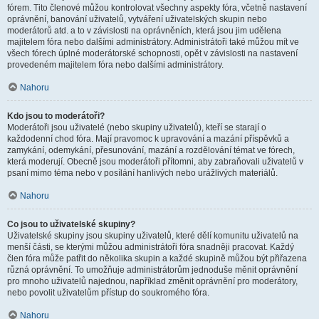
fórem. Tito členové můžou kontrolovat všechny aspekty fóra, včetně nastavení
oprávnění, banování uživatelů, vytváření uživatelských skupin nebo
moderátorů atd. a to v závislosti na oprávněních, která jsou jim udělena
majitelem fóra nebo dalšími administrátory. Administrátoři také můžou mít ve
všech fórech úplné moderátorské schopnosti, opět v závislosti na nastavení
provedeném majitelem fóra nebo dalšími administrátory.
Nahoru
Kdo jsou to moderátoři?
Moderátoři jsou uživatelé (nebo skupiny uživatelů), kteří se starají o
každodenní chod fóra. Mají pravomoc k upravování a mazání příspěvků a
zamykání, odemykání, přesunování, mazání a rozdělování témat ve fórech,
která moderují. Obecně jsou moderátoři přítomni, aby zabraňovali uživatelů v
psaní mimo téma nebo v posílání hanlivých nebo urážlivých materiálů.
Nahoru
Co jsou to uživatelské skupiny?
Uživatelské skupiny jsou skupiny uživatelů, které dělí komunitu uživatelů na
menší části, se kterými můžou administrátoři fóra snadněji pracovat. Každý
člen fóra může patřit do několika skupin a každé skupině můžou být přiřazena
různá oprávnění. To umožňuje administrátorům jednoduše měnit oprávnění
pro mnoho uživatelů najednou, například změnit oprávnění pro moderátory,
nebo povolit uživatelům přístup do soukromého fóra.
Nahoru