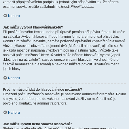
zamezit připojení vašeho podpisu k jednotlivým příspěvkům tak, že během
psaní příspěvku zrušíte zaškrtnutí možnosti
Připojit podpis
.
Nahoru
Jak můžu vytvořit hlasování/anketu?
Při posílání nového tématu, nebo při úpravě prvního příspěvku tématu, klikněte
na záložku „Vytvořit hlasování“ pod hlavním formulářem pro text příspěvku.
Pokud tuto záložku nevidíte, nemáte potřebné oprávnění k vytvoření hlasování.
Vložte „Hlasovací otázku“ a nejméně dvě „Možnosti hlasování“, ujistěte se, že
je každá možnost napsaná v textovém poli na vlastním řádku. Můžete také
nastavit počet možností, které uživatel může během hlasování vybrat (v poli
„Možností na uživatele“), časové omezení trvání hlasování ve dnech (0 pro
časově neomezené hlasování) a nakonec můžete povolit uživatelům měnit
jejich hlasy.
Nahoru
Proč nemůžu přidat do hlasování více možností?
Omezení počtu možností v hlasování je nastaveno administrátorem fóra. Pokud
si myslíte, že potřebujete do vašeho hlasování vložit více možností než je
povoleno, kontaktujte administrátora fóra.
Nahoru
Jak můžu upravit nebo smazat hlasování?
Stejně jako v případě příspěvků může být hlasování upraveno pouze jeho