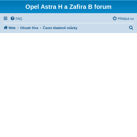
Opel Astra H a Zafira B forum
FAQ
Přihlásit se
H
Web
Obsah fóra
Často kladené otázky
l
e
d
a
t