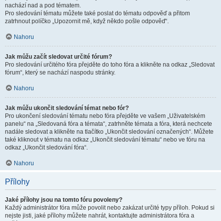
nachází nad a pod tématem.
Pro sledování tématu můžete také poslat do tématu odpověď a přitom
zatrhnout políčko „Upozornit mě, když někdo pošle odpověď“.
Nahoru
Jak můžu začít sledovat určité fórum?
Pro sledování určitého fóra přejděte do toho fóra a klikněte na odkaz „Sledovat
fórum“, který se nachází naspodu stránky.
Nahoru
Jak můžu ukončit sledování témat nebo fór?
Pro ukončení sledování tématu nebo fóra přejděte ve vašem „Uživatelském
panelu“ na „Sledovaná fóra a témata“, zatrhněte témata a fóra, která nechcete
nadále sledovat a klikněte na tlačítko „Ukončit sledování označených“. Můžete
také kliknout v tématu na odkaz „Ukončit sledování tématu“ nebo ve fóru na
odkaz „Ukončit sledování fóra“.
Nahoru
Přílohy
Jaké přílohy jsou na tomto fóru povoleny?
Každý administrátor fóra může povolit nebo zakázat určité typy příloh. Pokud si
nejste jisti, jaké přílohy můžete nahrát, kontaktujte administrátora fóra a