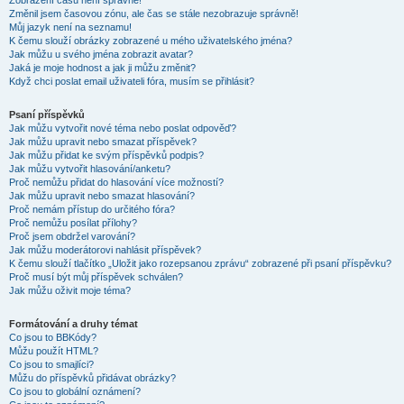
Zobrazení časů není správné!
Změnil jsem časovou zónu, ale čas se stále nezobrazuje správně!
Můj jazyk není na seznamu!
K čemu slouží obrázky zobrazené u mého uživatelského jména?
Jak můžu u svého jména zobrazit avatar?
Jaká je moje hodnost a jak ji můžu změnit?
Když chci poslat email uživateli fóra, musím se přihlásit?
Psaní příspěvků
Jak můžu vytvořit nové téma nebo poslat odpověď?
Jak můžu upravit nebo smazat příspěvek?
Jak můžu přidat ke svým příspěvků podpis?
Jak můžu vytvořit hlasování/anketu?
Proč nemůžu přidat do hlasování více možností?
Jak můžu upravit nebo smazat hlasování?
Proč nemám přístup do určitého fóra?
Proč nemůžu posílat přílohy?
Proč jsem obdržel varování?
Jak můžu moderátorovi nahlásit příspěvek?
K čemu slouží tlačítko „Uložit jako rozepsanou zprávu“ zobrazené při psaní příspěvku?
Proč musí být můj příspěvek schválen?
Jak můžu oživit moje téma?
Formátování a druhy témat
Co jsou to BBKódy?
Můžu použít HTML?
Co jsou to smajlíci?
Můžu do příspěvků přidávat obrázky?
Co jsou to globální oznámení?