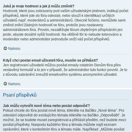
Jaká je moje hodnost a jak ji můžu změnit?
Hodnosti, které jsou zobrazeny pod vaším uživatelským jménem, indikují počet
příspěvků, které jste do fóra odeslali, nebo slouží k identifikaci určitých
uživatelů např. moderátorů a administrátorů. Obecně řečeno, nemůžete sami
změnit znění žádných hodností ve fóru, protože jsou nastaveny
administrátorem fóra. Prosím, nezatěžujte fórum zbytečným přispíváním jen
proto, abyste dosáhli vyšší hodnosti. Na většině fór to nebude tolerováno a
moderátor nebo administrátor jednoduše sníží váš počet příspěvků.
Nahoru
Když chci poslat email uživateli fóra, musím se přihlásit?
Jen registrovaní uživatelé můžou posílat emaily ostatním členům fóra přes
vestavěný formulář a to jen v případě, že administrátor tuto funkci povolil. Je to
z důvodu zabránění zneužití emailového systému anonymními uživateli.
Nahoru
Psaní příspěvků
Jak můžu vytvořit nové téma nebo poslat odpověď?
Pokud chcete do fóra poslat nové téma, klikněte na tlačítko „Nové téma“. Pro
odeslání odpovědi do existujícího tématu klikněte na tlačítko „Odpovědět“. Je
možné, že se budete muset zaregistrovat a přihlásit předtím, než budete moci
posílat příspěvky. Naspodu každého fóra a tématu můžete najít seznam
oprávnění, které v konkrétním fóru a tématu máte. Například: „Můžete posílat