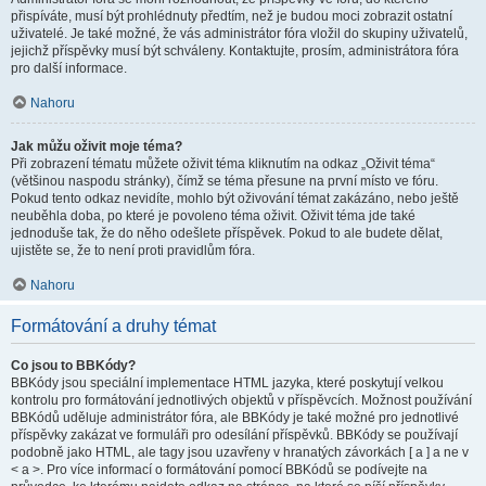
přispíváte, musí být prohlédnuty předtím, než je budou moci zobrazit ostatní
uživatelé. Je také možné, že vás administrátor fóra vložil do skupiny uživatelů,
jejichž příspěvky musí být schváleny. Kontaktujte, prosím, administrátora fóra
pro další informace.
Nahoru
Jak můžu oživit moje téma?
Při zobrazení tématu můžete oživit téma kliknutím na odkaz „Oživit téma“
(většinou naspodu stránky), čímž se téma přesune na první místo ve fóru.
Pokud tento odkaz nevidíte, mohlo být oživování témat zakázáno, nebo ještě
neuběhla doba, po které je povoleno téma oživit. Oživit téma jde také
jednoduše tak, že do něho odešlete příspěvek. Pokud to ale budete dělat,
ujistěte se, že to není proti pravidlům fóra.
Nahoru
Formátování a druhy témat
Co jsou to BBKódy?
BBKódy jsou speciální implementace HTML jazyka, které poskytují velkou
kontrolu pro formátování jednotlivých objektů v příspěvcích. Možnost používání
BBKódů uděluje administrátor fóra, ale BBKódy je také možné pro jednotlivé
příspěvky zakázat ve formuláři pro odesílání příspěvků. BBKódy se používají
podobně jako HTML, ale tagy jsou uzavřeny v hranatých závorkách [ a ] a ne v
< a >. Pro více informací o formátování pomocí BBKódů se podívejte na