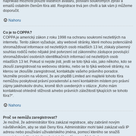
například možnost použití vlastních avatarů, posílání soukromých zpráv a
emailů ostatním členům fóra atd. Registrace trvá jen chvíli a tak vám ji můžeme
doporučit.
Nahoru
Co je to COPPA?
COPPA je americký zákon z roku 1998 na ochranu soukromí nezletilých na
internetu. Tento zákon vyžaduje, aby webové stránky, které mohou potenciálně
shromažďovat informace od nezletilých osob mladších 13 let, získaly písemný
souhlas rodičů nebo nějaké jiné potvrzení od zákonného zástupce povolující
shromažďování osobních identifikačních informací od nezletilých osob
mladších 13 let. Pokud si nejste jisti, jestli se toto týká vás, jako někoho, kdo se
zkouší zaregistrovat na webovou stránku, nebo se to týká webové stránky, na
kterou se zkoušíte zaregistrovat, kontaktujte vašeho právního poradce.
Vezměte prosím na vědomí, že ani phpBB Limited ani majitelé tohoto fóra
nemůžou poskytovat právní poradenství a není kontaktním místem pro právní
zájmy jakéhokoliv druhu, kromě těch uvedených v otázce „Koho mám
kontaktovat ohledně stížnosti a/nebo právních záležitostí týkajících se tohoto
fóra?“.
Nahoru
Proč se nemůžu zaregistrovat?
Je možné, že administrátor fóra zakázal registrace, aby zabránil novým
návštěvníkům, aby se stali členy fóra. Administrátor mohl také zakázat vaši IP
adresu nebo používání uživatelského jména, pomocí kterého se snažíš