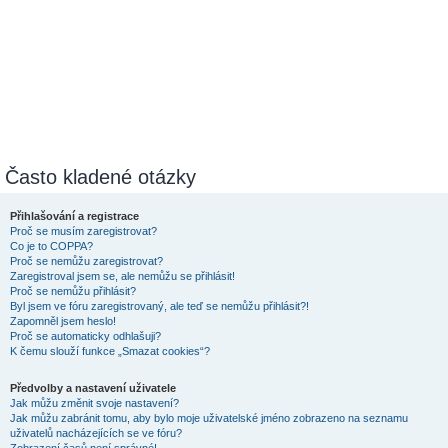
Často kladené otázky
Přihlašování a registrace
Proč se musím zaregistrovat?
Co je to COPPA?
Proč se nemůžu zaregistrovat?
Zaregistroval jsem se, ale nemůžu se přihlásit!
Proč se nemůžu přihlásit?
Byl jsem ve fóru zaregistrovaný, ale teď se nemůžu přihlásit?!
Zapomněl jsem heslo!
Proč se automaticky odhlašuji?
K čemu slouží funkce „Smazat cookies“?
Předvolby a nastavení uživatele
Jak můžu změnit svoje nastavení?
Jak můžu zabránit tomu, aby bylo moje uživatelské jméno zobrazeno na seznamu
uživatelů nacházejících se ve fóru?