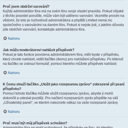
Proč jsem obdržel varování?
Každý administrátor fóra má na svém fóru svoje vlastní pravidla. Pokud nějaké
z těchto pravidel porušíte, může vám být uděleno varování. Vezměte prosím na
vědomí, že toto je rozhodnutí administrátora a phpBB Limited nemá nic
společného s varováními na daném fóru. Pokud si nejste jisti, z jakého důvodu
jste obdrželi varování, kontaktujte administrátora fóra.
Nahoru
Jak můžu moderátorovi nahlásit příspěvek?
Pokud je tato funkce povolena administrátorem fóra, měli byste v příspěvku,
který chcete nahlásit, vidět tlačítko (ikonu) pro nahlášení příspěvku. Po kliknutí
na tlačítko se zobrazí formulář, pomocí kterého můžete příspěvek nahlásit.
Nahoru
K čemu slouží tlačítko „Uložit jako rozepsanou zprávu“ zobrazené při psaní
příspěvku?
Pomocí tohoto tlačítka můžete uložit rozepsanou zprávu, abyste ji mohli
dokončit a odeslat později. Pro načtení rozepsaných zpráv přejděte na váš
„Uživatelský panel“, ve kterém naleznete odkaz na vaše rozepsané zprávy.
Nahoru
Proč musí být můj příspěvek schválen?
Administrátor fóra se mohl rozhodnout, že příspěvky ve fóru, do kterého