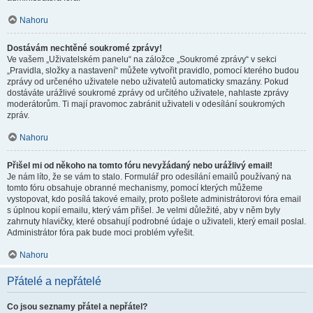
Nahoru
Dostávám nechtěné soukromé zprávy!
Ve vašem „Uživatelském panelu“ na záložce „Soukromé zprávy“ v sekci
„Pravidla, složky a nastavení“ můžete vytvořit pravidlo, pomocí kterého budou
zprávy od určeného uživatele nebo uživatelů automaticky smazány. Pokud
dostáváte urážlivé soukromé zprávy od určitého uživatele, nahlaste zprávy
moderátorům. Ti mají pravomoc zabránit uživateli v odesílání soukromých
zpráv.
Nahoru
Přišel mi od někoho na tomto fóru nevyžádaný nebo urážlivý email!
Je nám líto, že se vám to stalo. Formulář pro odesílání emailů používaný na
tomto fóru obsahuje obranné mechanismy, pomocí kterých můžeme
vystopovat, kdo posílá takové emaily, proto pošlete administrátorovi fóra email
s úplnou kopií emailu, který vám přišel. Je velmi důležité, aby v něm byly
zahrnuty hlavičky, které obsahují podrobné údaje o uživateli, který email poslal.
Administrátor fóra pak bude moci problém vyřešit.
Nahoru
Přátelé a nepřátelé
Co jsou seznamy přátel a nepřátel?