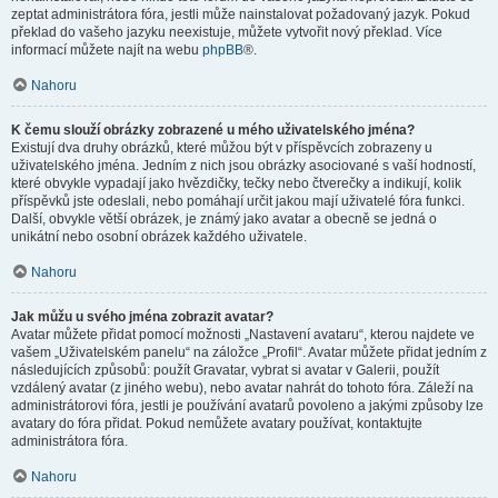
zeptat administrátora fóra, jestli může nainstalovat požadovaný jazyk. Pokud
překlad do vašeho jazyku neexistuje, můžete vytvořit nový překlad. Více
informací můžete najít na webu
phpBB
®.
Nahoru
K čemu slouží obrázky zobrazené u mého uživatelského jména?
Existují dva druhy obrázků, které můžou být v příspěvcích zobrazeny u
uživatelského jména. Jedním z nich jsou obrázky asociované s vaší hodností,
které obvykle vypadají jako hvězdičky, tečky nebo čtverečky a indikují, kolik
příspěvků jste odeslali, nebo pomáhají určit jakou mají uživatelé fóra funkci.
Další, obvykle větší obrázek, je známý jako avatar a obecně se jedná o
unikátní nebo osobní obrázek každého uživatele.
Nahoru
Jak můžu u svého jména zobrazit avatar?
Avatar můžete přidat pomocí možnosti „Nastavení avataru“, kterou najdete ve
vašem „Uživatelském panelu“ na záložce „Profil“. Avatar můžete přidat jedním z
následujících způsobů: použít Gravatar, vybrat si avatar v Galerii, použít
vzdálený avatar (z jiného webu), nebo avatar nahrát do tohoto fóra. Záleží na
administrátorovi fóra, jestli je používání avatarů povoleno a jakými způsoby lze
avatary do fóra přidat. Pokud nemůžete avatary používat, kontaktujte
administrátora fóra.
Nahoru