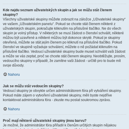
Kde najdu seznam uživatelských skupin a jak se můžu stát členem
skupiny?
Všechny uživatelské skupiny můžete zobrazit na záložce „Uživatelské skupiny“
ve vašem „Uživatelském panelu“. Pokud se chcete stát členem některé z
uživatelských skupin, pokračujte kliknutím na příslušné tlačítko. Ne do všech
skupin je volný přístup. V některých se musí žádost o členství schválit, některé
můžou být uzavřené a některé můžou být dokonce skryté. Pokud je skupiny
otevřená, můžete se stát jejím členem po kliknutí na příslušné tlačítko. Pokud
členství ve skupině vyžaduje schválení, můžete o ně požádat kliknutím na
příslušné tlačítko. Vedoucí uživatelské skupiny bude muset schválit vaši žádost
a může se vás zeptat, proč se chcete stát členem skupiny. Neobtěžujte, prosím,
vedoucího skupiny v případě, že zamítne vaši žádost - určitě pro to bude mít
svoje důvody.
Nahoru
Jak se můžu stát vedoucím skupiny?
Vedoucí skupiny je obvykle určen administrátorem fóra při vytváření skupiny.
Pokud máte zájem o vytvoření uživatelské skupiny, měli byste nejdříve
kontaktovat administrátora fóra - zkuste mu poslat soukromou zprávu.
Nahoru
Proč mají některé uživatelské skupiny jinou barvu?
Je možné, že administrátor fóra přiřadil k členům určitých skupin nějakou