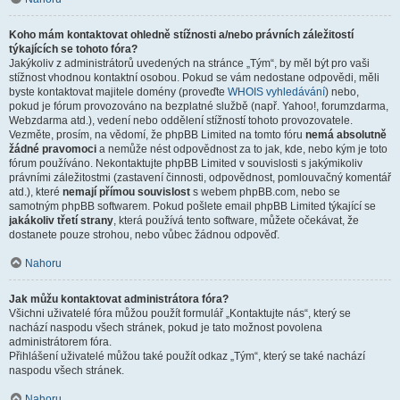
Koho mám kontaktovat ohledně stížnosti a/nebo právních záležitostí
týkajících se tohoto fóra?
Jakýkoliv z administrátorů uvedených na stránce „Tým“, by měl být pro vaši
stížnost vhodnou kontaktní osobou. Pokud se vám nedostane odpovědi, měli
byste kontaktovat majitele domény (proveďte
WHOIS vyhledávání
) nebo,
pokud je fórum provozováno na bezplatné službě (např. Yahoo!, forumzdarma,
Webzdarma atd.), vedení nebo oddělení stížností tohoto provozovatele.
Vezměte, prosím, na vědomí, že phpBB Limited na tomto fóru
nemá absolutně
žádné pravomoci
a nemůže nést odpovědnost za to jak, kde, nebo kým je toto
fórum používáno. Nekontaktujte phpBB Limited v souvislosti s jakýmikoliv
právními záležitostmi (zastavení činnosti, odpovědnost, pomlouvačný komentář
atd.), které
nemají přímou souvislost
s webem phpBB.com, nebo se
samotným phpBB softwarem. Pokud pošlete email phpBB Limited týkající se
jakákoliv třetí strany
, která používá tento software, můžete očekávat, že
dostanete pouze strohou, nebo vůbec žádnou odpověď.
Nahoru
Jak můžu kontaktovat administrátora fóra?
Všichni uživatelé fóra můžou použít formulář „Kontaktujte nás“, který se
nachází naspodu všech stránek, pokud je tato možnost povolena
administrátorem fóra.
Přihlášení uživatelé můžou také použít odkaz „Tým“, který se také nachází
naspodu všech stránek.
Nahoru