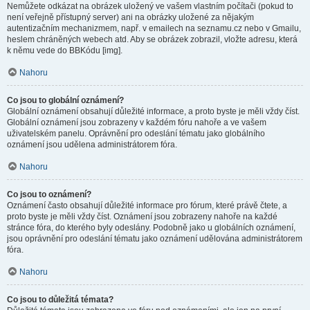
Nemůžete odkázat na obrázek uložený ve vašem vlastním počítači (pokud to
není veřejně přístupný server) ani na obrázky uložené za nějakým
autentizačním mechanizmem, např. v emailech na seznamu.cz nebo v Gmailu,
heslem chráněných webech atd. Aby se obrázek zobrazil, vložte adresu, která
k němu vede do BBKódu [img].
Nahoru
Co jsou to globální oznámení?
Globální oznámení obsahují důležité informace, a proto byste je měli vždy číst.
Globální oznámení jsou zobrazeny v každém fóru nahoře a ve vašem
uživatelském panelu. Oprávnění pro odeslání tématu jako globálního
oznámení jsou udělena administrátorem fóra.
Nahoru
Co jsou to oznámení?
Oznámení často obsahují důležité informace pro fórum, které právě čtete, a
proto byste je měli vždy číst. Oznámení jsou zobrazeny nahoře na každé
stránce fóra, do kterého byly odeslány. Podobně jako u globálních oznámení,
jsou oprávnění pro odeslání tématu jako oznámení udělována administrátorem
fóra.
Nahoru
Co jsou to důležitá témata?