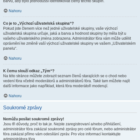
barvu, aby bylo jednodušší identifikovat členy těchto skupin.
Nahoru
Co je to „Výchozí uživatelská skupina“?
Pokud jste členem více než jedné uživatelské skupiny, vaše výchozí
uživatelská skupina určuje, jaká a barva a hodnost skupiny by měla být u
vašeho uživatelského jména zobrazena. Administrátor fóra vám může udělit
oprávnění ke změně vaší výchozí uživatelské skupiny ve vašem „Uživatelském
panelu“.
Nahoru
K čemu slouží odkaz „Tým“?
Na této stránce můžete zobrazit seznam členů starajících se o chod nebo
vedení fóra včetně moderátorů a administrátorů fóra. Také tam můžete najít
další informace jako například, která fóra moderátoři moderují.
Nahoru
Soukromé zprávy
Nemůžu posílat soukromé zprávy!
Jsou tři důvody, proč to tak je. Nejste zaregistrovaní a/nebo přihlášení,
administrátor fóra zakázal soukromé zprávy pro celé fórum, nebo administrátor
fóra zakázal přímo vám odesílání zpráv. Pro více informací kontaktujte
administrátora fóra.