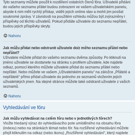
Tyto seznamy můžete použít k rozdělení ostatních členů fóra. Uživatelé přidáni
do vašeho seznamu přátel budou zobrazeni ve vašem uživatelském panelu,
abyste k nim měli rychlý přístup, viděli jejich online stav a mohli jim posílat
soukromé zprávy. V závislosti na použitém vzhledu můžou být zvýrazněny i
příspěvky od těchto uživatelů. Pokud přidáte uživatele do seznamu nepřátel,
budou jejich příspěvky skryty.
Nahoru
Jak můžu přidat nebo odstranit uživatele do/z mého seznamu přátel nebo
nepřátel?
Uživatele můžete přidat do vašeho seznamu dvěma způsoby. Po kliknutí na
jméno uživatele se dostanete na stránku s profilem uživatele, kde najdete
odkaz, pomocí kterého můžete uživatele přidat do seznamu přátel nebo
nepřátel. Nebo můžete ve vašem „Uživatelském panelu“ na záložce „Přátelé a
nepřátelé“ přímo přidat uživatele do jednoho ze seznamů vložením jejich
uživatelských jmen. Na stejné stránce můžete také odstranit uživatele z vašich
seznamů.
Nahoru
Vyhledávání ve fóru
Jak můžu vyhledávat na celém fóru nebo v jednotlivých fórech?
Vložte hledaný výraz do vyhledávacího pole umístěného na obsahu fóra
(indexu) nebo na stránkách témat nebo fór. Na rozšířené vyhledávání můžete
přejít kliknutím na odkaz (nebo ikonu) „Rozšířené vyhledávání“, který najdete