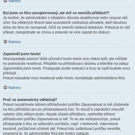
Nahoru
Byl jsem ve fóru zaregistrovaný, ale teď se nemůžu přihlásit?!
Je možné, že administrátor z nějakého důvodu deaktivoval nebo smazal váš
účet. Na některých fórech také pravidelně odstraňují uživatele, kteří dlouhou
dobu do fóra nic nenapsali, čímž se zmenší velikost databáze. Pokud je to váš
případ, zaregistrujte se znovu a pokuste se více zapojit do diskuzí.
Nahoru
Zapomněl jsem heslo!
Nepropadejte panice! Vaše původní heslo nelze sice získat zpět, ale můžete
ho jednoduše resetovat. Přejděte na přihlašovací stránku a klikněte na odkaz
Zapomněl/a jsem heslo
. Postupujte podle instrukcí a brzy se opět budete moci
přihlásit.
Pokud nebudete moci resetovat vaše heslo, kontaktujte administrátora fóra.
Nahoru
Proč se automaticky odhlašuji?
Pokud nezatrhnete během přihlašování políčko
Zapamatovat si mě
zůstanete
na fóru přihlášen jen po přednastavený čas. To slouží k zabránění zneužití
vašeho účtu někým jiným. Abyste zůstali přihlášeni, zatrhněte během
přihlašování políčko
Zapamatovat si mě
. To se ale nedoporučuje, pokud
přistupujete k fóru ze sdíleného počítače, např. v knihovně, internetové
kavárně, počítačové učebně atd. Pokud toto zaškrtávací políčko nevidíte,
znamená to, že administrátor fóra tuto funkci zakázal.