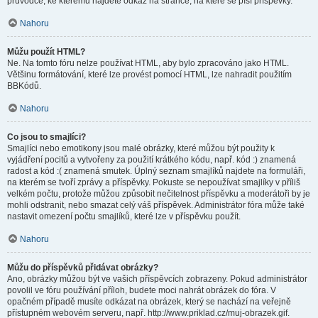
průvodce, ke kterému najdete odkaz na stránce, na které se píší příspěvky.
Nahoru
Můžu použít HTML?
Ne. Na tomto fóru nelze používat HTML, aby bylo zpracováno jako HTML.
Většinu formátování, které lze provést pomocí HTML, lze nahradit použitím
BBKódů.
Nahoru
Co jsou to smajlíci?
Smajlíci nebo emotikony jsou malé obrázky, které můžou být použity k
vyjádření pocitů a vytvořeny za použití krátkého kódu, např. kód :) znamená
radost a kód :( znamená smutek. Úplný seznam smajlíků najdete na formuláři,
na kterém se tvoří zprávy a příspěvky. Pokuste se nepoužívat smajlíky v příliš
velkém počtu, protože můžou způsobit nečitelnost příspěvku a moderátoři by je
mohli odstranit, nebo smazat celý váš příspěvek. Administrátor fóra může také
nastavit omezení počtu smajlíků, které lze v příspěvku použít.
Nahoru
Můžu do příspěvků přidávat obrázky?
Ano, obrázky můžou být ve vašich příspěvcích zobrazeny. Pokud administrátor
povolil ve fóru používání příloh, budete moci nahrát obrázek do fóra. V
opačném případě musíte odkázat na obrázek, který se nachází na veřejně
přístupném webovém serveru, např. http://www.priklad.cz/muj-obrazek.gif.