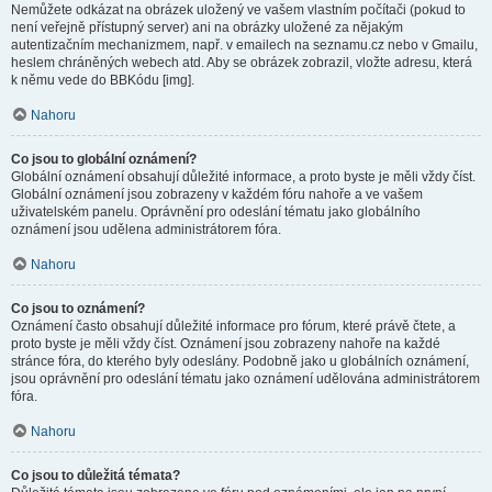
Nemůžete odkázat na obrázek uložený ve vašem vlastním počítači (pokud to
není veřejně přístupný server) ani na obrázky uložené za nějakým
autentizačním mechanizmem, např. v emailech na seznamu.cz nebo v Gmailu,
heslem chráněných webech atd. Aby se obrázek zobrazil, vložte adresu, která
k němu vede do BBKódu [img].
Nahoru
Co jsou to globální oznámení?
Globální oznámení obsahují důležité informace, a proto byste je měli vždy číst.
Globální oznámení jsou zobrazeny v každém fóru nahoře a ve vašem
uživatelském panelu. Oprávnění pro odeslání tématu jako globálního
oznámení jsou udělena administrátorem fóra.
Nahoru
Co jsou to oznámení?
Oznámení často obsahují důležité informace pro fórum, které právě čtete, a
proto byste je měli vždy číst. Oznámení jsou zobrazeny nahoře na každé
stránce fóra, do kterého byly odeslány. Podobně jako u globálních oznámení,
jsou oprávnění pro odeslání tématu jako oznámení udělována administrátorem
fóra.
Nahoru
Co jsou to důležitá témata?