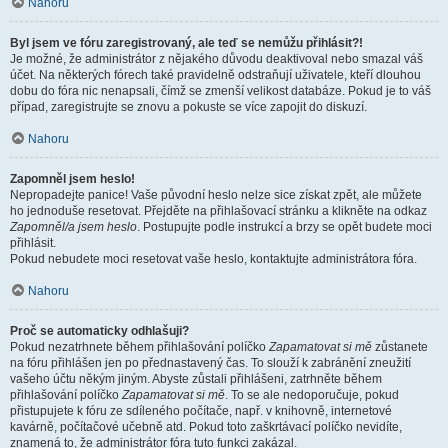
Nahoru
Byl jsem ve fóru zaregistrovaný, ale teď se nemůžu přihlásit?!
Je možné, že administrátor z nějakého důvodu deaktivoval nebo smazal váš
účet. Na některých fórech také pravidelně odstraňují uživatele, kteří dlouhou
dobu do fóra nic nenapsali, čímž se zmenší velikost databáze. Pokud je to váš
případ, zaregistrujte se znovu a pokuste se více zapojit do diskuzí.
Nahoru
Zapomněl jsem heslo!
Nepropadejte panice! Vaše původní heslo nelze sice získat zpět, ale můžete
ho jednoduše resetovat. Přejděte na přihlašovací stránku a klikněte na odkaz
Zapomněl/a jsem heslo
. Postupujte podle instrukcí a brzy se opět budete moci
přihlásit.
Pokud nebudete moci resetovat vaše heslo, kontaktujte administrátora fóra.
Nahoru
Proč se automaticky odhlašuji?
Pokud nezatrhnete během přihlašování políčko
Zapamatovat si mě
zůstanete
na fóru přihlášen jen po přednastavený čas. To slouží k zabránění zneužití
vašeho účtu někým jiným. Abyste zůstali přihlášeni, zatrhněte během
přihlašování políčko
Zapamatovat si mě
. To se ale nedoporučuje, pokud
přistupujete k fóru ze sdíleného počítače, např. v knihovně, internetové
kavárně, počítačové učebně atd. Pokud toto zaškrtávací políčko nevidíte,
znamená to, že administrátor fóra tuto funkci zakázal.