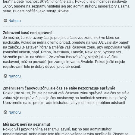
fóra“ najdete možnost
Skrýt můj online stav
. Pokud u této možnosti nastavíte
„Ano“, budete na seznamu viditelní jen pro administrátory, moderátory a sama
sebe. Budete počítán jako skrytý uživatel.
Nahoru
Zobrazení časů není správné!
Je možné, že zobrazený čas je pro jinou časovou zónu, než ve které se
nacházíte. Pokud se jedná o tento případ, přejděte na váš „Uživatelský panel“
na záložku „Nastavení fóra“ a změňte vaši časovou zónu, aby odpovídala vaší
konkrétní oblasti, např. Praha, Bratislava, Londýn, New York, Sydney atd.
Vezměte prosím na vědomí, že změnu časové zóny, stejně jako většinu
nastavení, můžou provádět jen zaregistrovaní uživatelé. Pokud ještě nejste
registrováni, toto je dobrý důvod, proč tak učinit.
Nahoru
Změnil jsem časovou zónu, ale čas se stále nezobrazuje správně!
Pokud jste si jisti, že jste nastavili vaši časovou zónu správně, ale čas se stále
zobrazuje nesprávně, pak je čas nastavený na hodinách serveru nesprávný.
Upozorněte na to, prosím, administrátora, aby mohl tento problém odstranit.
Nahoru
Můj jazyk není na seznamu!
Pokud váš jazyk není na seznamu jazyků, tak ho buď administrátor
nenainstaloval, nebo nikdo toto fórum do vašeho jazyka nepřeložil. Zkuste se