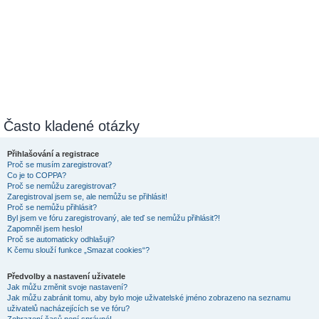
Často kladené otázky
Přihlašování a registrace
Proč se musím zaregistrovat?
Co je to COPPA?
Proč se nemůžu zaregistrovat?
Zaregistroval jsem se, ale nemůžu se přihlásit!
Proč se nemůžu přihlásit?
Byl jsem ve fóru zaregistrovaný, ale teď se nemůžu přihlásit?!
Zapomněl jsem heslo!
Proč se automaticky odhlašuji?
K čemu slouží funkce „Smazat cookies“?
Předvolby a nastavení uživatele
Jak můžu změnit svoje nastavení?
Jak můžu zabránit tomu, aby bylo moje uživatelské jméno zobrazeno na seznamu
uživatelů nacházejících se ve fóru?