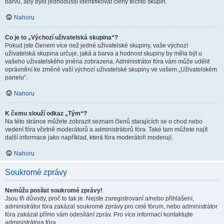
barvu, aby bylo jednodušší identifikovat členy těchto skupin.
Nahoru
Co je to „Výchozí uživatelská skupina“?
Pokud jste členem více než jedné uživatelské skupiny, vaše výchozí
uživatelská skupina určuje, jaká a barva a hodnost skupiny by měla být u
vašeho uživatelského jména zobrazena. Administrátor fóra vám může udělit
oprávnění ke změně vaší výchozí uživatelské skupiny ve vašem „Uživatelském
panelu“.
Nahoru
K čemu slouží odkaz „Tým“?
Na této stránce můžete zobrazit seznam členů starajících se o chod nebo
vedení fóra včetně moderátorů a administrátorů fóra. Také tam můžete najít
další informace jako například, která fóra moderátoři moderují.
Nahoru
Soukromé zprávy
Nemůžu posílat soukromé zprávy!
Jsou tři důvody, proč to tak je. Nejste zaregistrovaní a/nebo přihlášení,
administrátor fóra zakázal soukromé zprávy pro celé fórum, nebo administrátor
fóra zakázal přímo vám odesílání zpráv. Pro více informací kontaktujte
administrátora fóra.