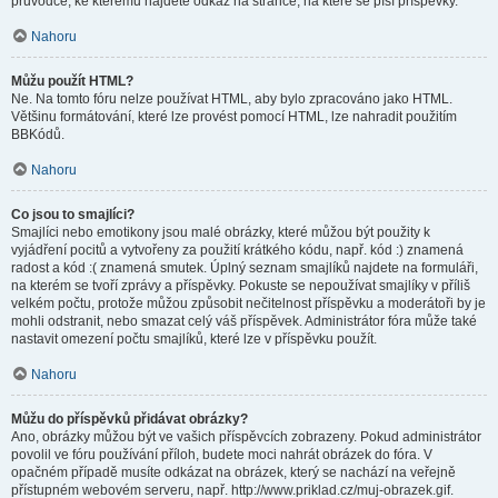
průvodce, ke kterému najdete odkaz na stránce, na které se píší příspěvky.
Nahoru
Můžu použít HTML?
Ne. Na tomto fóru nelze používat HTML, aby bylo zpracováno jako HTML.
Většinu formátování, které lze provést pomocí HTML, lze nahradit použitím
BBKódů.
Nahoru
Co jsou to smajlíci?
Smajlíci nebo emotikony jsou malé obrázky, které můžou být použity k
vyjádření pocitů a vytvořeny za použití krátkého kódu, např. kód :) znamená
radost a kód :( znamená smutek. Úplný seznam smajlíků najdete na formuláři,
na kterém se tvoří zprávy a příspěvky. Pokuste se nepoužívat smajlíky v příliš
velkém počtu, protože můžou způsobit nečitelnost příspěvku a moderátoři by je
mohli odstranit, nebo smazat celý váš příspěvek. Administrátor fóra může také
nastavit omezení počtu smajlíků, které lze v příspěvku použít.
Nahoru
Můžu do příspěvků přidávat obrázky?
Ano, obrázky můžou být ve vašich příspěvcích zobrazeny. Pokud administrátor
povolil ve fóru používání příloh, budete moci nahrát obrázek do fóra. V
opačném případě musíte odkázat na obrázek, který se nachází na veřejně
přístupném webovém serveru, např. http://www.priklad.cz/muj-obrazek.gif.