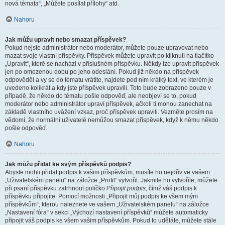
nová témata“, „Můžete posílat přílohy“ atd.
Nahoru
Jak můžu upravit nebo smazat příspěvek?
Pokud nejste administrátor nebo moderátor, můžete pouze upravovat nebo
mazat svoje vlastní příspěvky. Příspěvek můžete upravit po kliknutí na tlačítko
„Upravit“, které se nachází v příslušném příspěvku. Někdy lze upravit příspěvek
jen po omezenou dobu po jeho odeslání. Pokud již někdo na příspěvek
odpověděl a vy se do tématu vrátíte, najdete pod ním krátký text, ve kterém je
uvedeno kolikrát a kdy jste příspěvek upravili. Toto bude zobrazeno pouze v
případě, že někdo do tématu pošle odpověď, ale neobjeví se to, pokud
moderátor nebo administrátor upraví příspěvek, ačkoli ti mohou zanechat na
základě vlastního uvážení vzkaz, proč příspěvek upravili. Vezměte prosím na
vědomí, že normální uživatelé nemůžou smazat příspěvek, když k němu někdo
pošle odpověď.
Nahoru
Jak můžu přidat ke svým příspěvků podpis?
Abyste mohli přidat podpis k vašim příspěvkům, musíte ho nejdřív ve vašem
„Uživatelském panelu“ na záložce „Profil“ vytvořit. Jakmile ho vytvoříte, můžete
při psaní příspěvku zatrhnout políčko
Připojit podpis
, čímž váš podpis k
příspěvku připojíte. Pomocí možnosti „Připojit můj podpis ke všem mým
příspěvkům“, kterou naleznete ve vašem „Uživatelském panelu“ na záložce
„Nastavení fóra“ v sekci „Výchozí nastavení příspěvků“ můžete automaticky
připojit váš podpis ke všem vašim příspěvkům. Pokud to uděláte, můžete stále