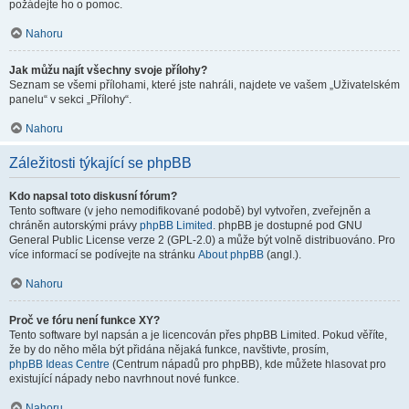
požádejte ho o pomoc.
Nahoru
Jak můžu najít všechny svoje přílohy?
Seznam se všemi přílohami, které jste nahráli, najdete ve vašem „Uživatelském
panelu“ v sekci „Přílohy“.
Nahoru
Záležitosti týkající se phpBB
Kdo napsal toto diskusní fórum?
Tento software (v jeho nemodifikované podobě) byl vytvořen, zveřejněn a
chráněn autorskými právy
phpBB Limited
. phpBB je dostupné pod GNU
General Public License verze 2 (GPL-2.0) a může být volně distribuováno. Pro
více informací se podívejte na stránku
About phpBB
(angl.).
Nahoru
Proč ve fóru není funkce XY?
Tento software byl napsán a je licencován přes phpBB Limited. Pokud věříte,
že by do něho měla být přidána nějaká funkce, navštivte, prosím,
phpBB Ideas Centre
(Centrum nápadů pro phpBB), kde můžete hlasovat pro
existující nápady nebo navrhnout nové funkce.
Nahoru