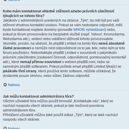
Koho mám kontaktovat ohledně stížnosti a/nebo právních záležitostí
týkajících se tohoto fóra?
Jakýkoliv z administrátorů uvedených na stránce „Tým“, by měl být pro vaši
stížnost vhodnou kontaktní osobou. Pokud se vám nedostane odpovědi, měli
byste kontaktovat majitele domény (proveďte
WHOIS vyhledávání
) nebo,
pokud je fórum provozováno na bezplatné službě (např. Yahoo!, forumzdarma,
Webzdarma atd.), vedení nebo oddělení stížností tohoto provozovatele.
Vezměte, prosím, na vědomí, že phpBB Limited na tomto fóru
nemá absolutně
žádné pravomoci
a nemůže nést odpovědnost za to jak, kde, nebo kým je toto
fórum používáno. Nekontaktujte phpBB Limited v souvislosti s jakýmikoliv
právními záležitostmi (zastavení činnosti, odpovědnost, pomlouvačný komentář
atd.), které
nemají přímou souvislost
s webem phpBB.com, nebo se
samotným phpBB softwarem. Pokud pošlete email phpBB Limited týkající se
jakákoliv třetí strany
, která používá tento software, můžete očekávat, že
dostanete pouze strohou, nebo vůbec žádnou odpověď.
Nahoru
Jak můžu kontaktovat administrátora fóra?
Všichni uživatelé fóra můžou použít formulář „Kontaktujte nás“, který se
nachází naspodu všech stránek, pokud je tato možnost povolena
administrátorem fóra.
Přihlášení uživatelé můžou také použít odkaz „Tým“, který se také nachází
naspodu všech stránek.
Nahoru