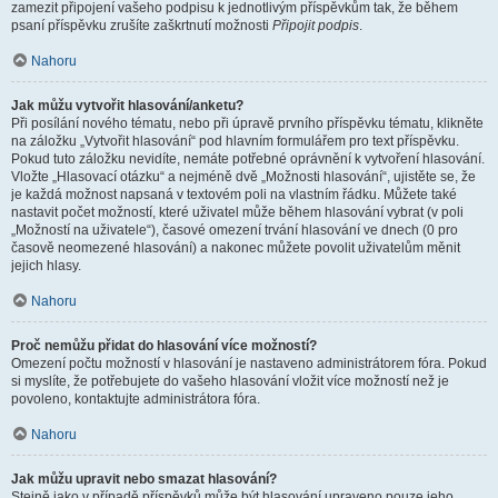
zamezit připojení vašeho podpisu k jednotlivým příspěvkům tak, že během
psaní příspěvku zrušíte zaškrtnutí možnosti
Připojit podpis
.
Nahoru
Jak můžu vytvořit hlasování/anketu?
Při posílání nového tématu, nebo při úpravě prvního příspěvku tématu, klikněte
na záložku „Vytvořit hlasování“ pod hlavním formulářem pro text příspěvku.
Pokud tuto záložku nevidíte, nemáte potřebné oprávnění k vytvoření hlasování.
Vložte „Hlasovací otázku“ a nejméně dvě „Možnosti hlasování“, ujistěte se, že
je každá možnost napsaná v textovém poli na vlastním řádku. Můžete také
nastavit počet možností, které uživatel může během hlasování vybrat (v poli
„Možností na uživatele“), časové omezení trvání hlasování ve dnech (0 pro
časově neomezené hlasování) a nakonec můžete povolit uživatelům měnit
jejich hlasy.
Nahoru
Proč nemůžu přidat do hlasování více možností?
Omezení počtu možností v hlasování je nastaveno administrátorem fóra. Pokud
si myslíte, že potřebujete do vašeho hlasování vložit více možností než je
povoleno, kontaktujte administrátora fóra.
Nahoru
Jak můžu upravit nebo smazat hlasování?
Stejně jako v případě příspěvků může být hlasování upraveno pouze jeho