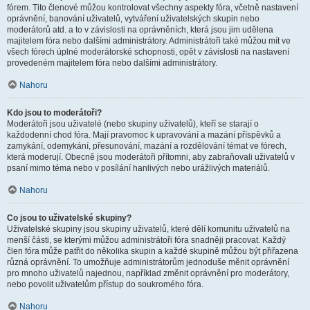
fórem. Tito členové můžou kontrolovat všechny aspekty fóra, včetně nastavení
oprávnění, banování uživatelů, vytváření uživatelských skupin nebo
moderátorů atd. a to v závislosti na oprávněních, která jsou jim udělena
majitelem fóra nebo dalšími administrátory. Administrátoři také můžou mít ve
všech fórech úplné moderátorské schopnosti, opět v závislosti na nastavení
provedeném majitelem fóra nebo dalšími administrátory.
Nahoru
Kdo jsou to moderátoři?
Moderátoři jsou uživatelé (nebo skupiny uživatelů), kteří se starají o
každodenní chod fóra. Mají pravomoc k upravování a mazání příspěvků a
zamykání, odemykání, přesunování, mazání a rozdělování témat ve fórech,
která moderují. Obecně jsou moderátoři přítomni, aby zabraňovali uživatelů v
psaní mimo téma nebo v posílání hanlivých nebo urážlivých materiálů.
Nahoru
Co jsou to uživatelské skupiny?
Uživatelské skupiny jsou skupiny uživatelů, které dělí komunitu uživatelů na
menší části, se kterými můžou administrátoři fóra snadněji pracovat. Každý
člen fóra může patřit do několika skupin a každé skupině můžou být přiřazena
různá oprávnění. To umožňuje administrátorům jednoduše měnit oprávnění
pro mnoho uživatelů najednou, například změnit oprávnění pro moderátory,
nebo povolit uživatelům přístup do soukromého fóra.
Nahoru