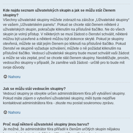
Kde najdu seznam uživatelských skupin a jak se můžu stát členem
skupiny?
Všechny uživatelské skupiny můžete zobrazit na záložce „Uživatelské skupiny“
ve vašem „Uživatelském panelu“. Pokud se chcete stát členem některé z
uživatelských skupin, pokračujte kliknutím na příslušné tlačítko. Ne do všech
skupin je volný přístup. V některých se musí žádost o členství schválit, některé
můžou být uzavřené a některé můžou být dokonce skryté. Pokud je skupiny
otevřená, můžete se stát jejím členem po kliknutí na příslušné tlačítko. Pokud
členství ve skupině vyžaduje schválení, můžete o ně požádat kliknutím na
příslušné tlačítko. Vedoucí uživatelské skupiny bude muset schválit vaši žádost
a může se vás zeptat, proč se chcete stát členem skupiny. Neobtěžujte, prosím,
vedoucího skupiny v případě, že zamítne vaši žádost - určitě pro to bude mít
svoje důvody.
Nahoru
Jak se můžu stát vedoucím skupiny?
Vedoucí skupiny je obvykle určen administrátorem fóra při vytváření skupiny.
Pokud máte zájem o vytvoření uživatelské skupiny, měli byste nejdříve
kontaktovat administrátora fóra - zkuste mu poslat soukromou zprávu.
Nahoru
Proč mají některé uživatelské skupiny jinou barvu?
Je možné, že administrátor fóra přiřadil k členům určitých skupin nějakou