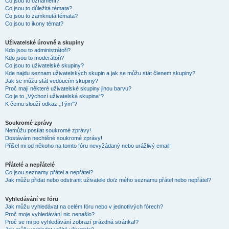
Co jsou to oznámení?
Co jsou to důležitá témata?
Co jsou to zamknutá témata?
Co jsou to ikony témat?
Uživatelské úrovně a skupiny
Kdo jsou to administrátoři?
Kdo jsou to moderátoři?
Co jsou to uživatelské skupiny?
Kde najdu seznam uživatelských skupin a jak se můžu stát členem skupiny?
Jak se můžu stát vedoucím skupiny?
Proč mají některé uživatelské skupiny jinou barvu?
Co je to „Výchozí uživatelská skupina“?
K čemu slouží odkaz „Tým“?
Soukromé zprávy
Nemůžu posílat soukromé zprávy!
Dostávám nechtěné soukromé zprávy!
Přišel mi od někoho na tomto fóru nevyžádaný nebo urážlivý email!
Přátelé a nepřátelé
Co jsou seznamy přátel a nepřátel?
Jak můžu přidat nebo odstranit uživatele do/z mého seznamu přátel nebo nepřátel?
Vyhledávání ve fóru
Jak můžu vyhledávat na celém fóru nebo v jednotlivých fórech?
Proč moje vyhledávání nic nenašlo?
Proč se mi po vyhledávání zobrazí prázdná stránka!?