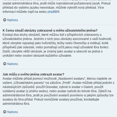
zeptat administrátora fóra, jestli může nainstalovat požadovaný jazyk. Pokud
překlad do vašeho jazyku neexistuje, můžete vytvořit nový překlad. Více
informací můžete najít na webu
phpBB
®.
Nahoru
K čemu slouží obrázky zobrazené u mého uživatelského jména?
Existují dva druhy obrázků, které můžou být v příspěvcích zobrazeny u
uživatelského jména. Jedním z nich jsou obrázky asociované s vaší hodností,
které obvykle vypadají jako hvězdičky, tečky nebo čtverečky a indikují, kolik
příspěvků jste odeslali, nebo pomáhají určit jakou mají uživatelé fóra funkci.
Další, obvykle větší obrázek, je známý jako avatar a obecně se jedná o
unikátní nebo osobní obrázek každého uživatele.
Nahoru
Jak můžu u svého jména zobrazit avatar?
Avatar můžete přidat pomocí možnosti „Nastavení avataru“, kterou najdete ve
vašem „Uživatelském panelu“ na záložce „Profil“. Avatar můžete přidat jedním z
následujících způsobů: použít Gravatar, vybrat si avatar v Galerii, použít
vzdálený avatar (z jiného webu), nebo avatar nahrát do tohoto fóra. Záleží na
administrátorovi fóra, jestli je používání avatarů povoleno a jakými způsoby lze
avatary do fóra přidat. Pokud nemůžete avatary používat, kontaktujte
administrátora fóra.
Nahoru