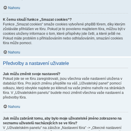
Nahoru
K čemu slouží funkce „Smazat cookies“?
Funkce „Smazat cookies“ smaže cookies vytvořené phpBB fórem, díky kterým
zůstáváte přihlášen ve fóru. Pokud je to povoleno majitelem fóra, můžou být v
cookies uloženy informace o tom, které příspěvky jste četli, a které ještě ne.
Pokud máte problém s přihlašováním nebo odhlašováním, smazání cookies
fóra může pomoci.
Nahoru
Předvolby a nastavení uživatele
Jak můžu změnit svoje nastavení?
Pokud jste se ve fóru zaregistrovali, jsou všechna vaše nastavení uložena v
databázi fóra. Pro jejich změnu přejděte na váš „Uživatelský panel“ pomocí
odkazu, který obvykle najdete po kliknutí na vaše jméno nahoře na stránkách
fóra. V „Uživatelském panelu“ budete moci změnit všechna vaše nastavení a
předvolby fóra.
Nahoru
Jak můžu zabránit tomu, aby bylo moje uživatelské jméno zobrazeno na
seznamu uživatelů nacházejících se ve fóru?
V „Uživatelském panelu“ na záložce „Nastavení fóra“ -> „Obecné nastavení