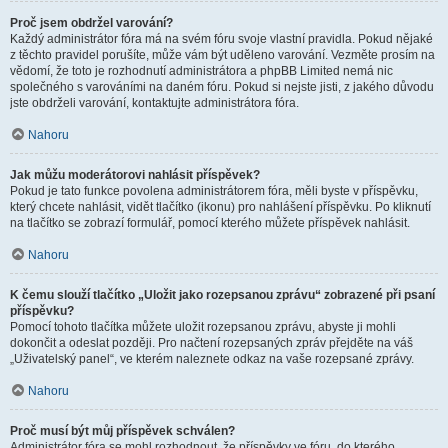
Proč jsem obdržel varování?
Každý administrátor fóra má na svém fóru svoje vlastní pravidla. Pokud nějaké
z těchto pravidel porušíte, může vám být uděleno varování. Vezměte prosím na
vědomí, že toto je rozhodnutí administrátora a phpBB Limited nemá nic
společného s varováními na daném fóru. Pokud si nejste jisti, z jakého důvodu
jste obdrželi varování, kontaktujte administrátora fóra.
Nahoru
Jak můžu moderátorovi nahlásit příspěvek?
Pokud je tato funkce povolena administrátorem fóra, měli byste v příspěvku,
který chcete nahlásit, vidět tlačítko (ikonu) pro nahlášení příspěvku. Po kliknutí
na tlačítko se zobrazí formulář, pomocí kterého můžete příspěvek nahlásit.
Nahoru
K čemu slouží tlačítko „Uložit jako rozepsanou zprávu“ zobrazené při psaní
příspěvku?
Pomocí tohoto tlačítka můžete uložit rozepsanou zprávu, abyste ji mohli
dokončit a odeslat později. Pro načtení rozepsaných zpráv přejděte na váš
„Uživatelský panel“, ve kterém naleznete odkaz na vaše rozepsané zprávy.
Nahoru
Proč musí být můj příspěvek schválen?
Administrátor fóra se mohl rozhodnout, že příspěvky ve fóru, do kterého