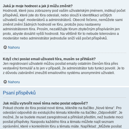
Jaká je moje hodnost a jak ji můžu změnit?
Hodnosti, které jsou zobrazeny pod vaším uživatelským jménem, indikují počet
příspěvků, které jste do fóra odeslali, nebo slouží k identifikaci určitých
uživatelů např. moderátorů a administrátorů. Obecně řečeno, nemůžete sami
změnit znění žádných hodností ve fóru, protože jsou nastaveny
administrátorem fóra. Prosím, nezatěžujte fórum zbytečným přispíváním jen
proto, abyste dosáhli vyšší hodnosti. Na většině fór to nebude tolerováno a
moderátor nebo administrátor jednoduše sníží váš počet příspěvků.
Nahoru
Když chci poslat email uživateli fóra, musím se přihlásit?
Jen registrovaní uživatelé můžou posílat emaily ostatním členům fóra přes
vestavěný formulář a to jen v případě, že administrátor tuto funkci povolil. Je to
z důvodu zabránění zneužití emailového systému anonymními uživateli.
Nahoru
Psaní příspěvků
Jak můžu vytvořit nové téma nebo poslat odpověď?
Pokud chcete do fóra poslat nové téma, klikněte na tlačítko „Nové téma“. Pro
odeslání odpovědi do existujícího tématu klikněte na tlačítko „Odpovědět“. Je
možné, že se budete muset zaregistrovat a přihlásit předtím, než budete moci
posílat příspěvky. Naspodu každého fóra a tématu můžete najít seznam
oprávnění, které v konkrétním fóru a tématu máte. Například: „Můžete posílat