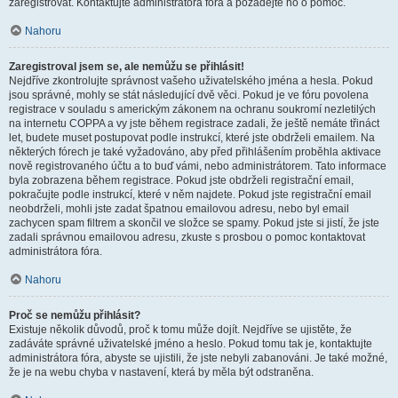
zaregistrovat. Kontaktujte administrátora fóra a požádejte ho o pomoc.
Nahoru
Zaregistroval jsem se, ale nemůžu se přihlásit!
Nejdříve zkontrolujte správnost vašeho uživatelského jména a hesla. Pokud
jsou správné, mohly se stát následující dvě věci. Pokud je ve fóru povolena
registrace v souladu s americkým zákonem na ochranu soukromí nezletilých
na internetu COPPA a vy jste během registrace zadali, že ještě nemáte třináct
let, budete muset postupovat podle instrukcí, které jste obdrželi emailem. Na
některých fórech je také vyžadováno, aby před přihlášením proběhla aktivace
nově registrovaného účtu a to buď vámi, nebo administrátorem. Tato informace
byla zobrazena během registrace. Pokud jste obdrželi registrační email,
pokračujte podle instrukcí, které v něm najdete. Pokud jste registrační email
neobdrželi, mohli jste zadat špatnou emailovou adresu, nebo byl email
zachycen spam filtrem a skončil ve složce se spamy. Pokud jste si jistí, že jste
zadali správnou emailovou adresu, zkuste s prosbou o pomoc kontaktovat
administrátora fóra.
Nahoru
Proč se nemůžu přihlásit?
Existuje několik důvodů, proč k tomu může dojít. Nejdříve se ujistěte, že
zadáváte správné uživatelské jméno a heslo. Pokud tomu tak je, kontaktujte
administrátora fóra, abyste se ujistili, že jste nebyli zabanováni. Je také možné,
že je na webu chyba v nastavení, která by měla být odstraněna.