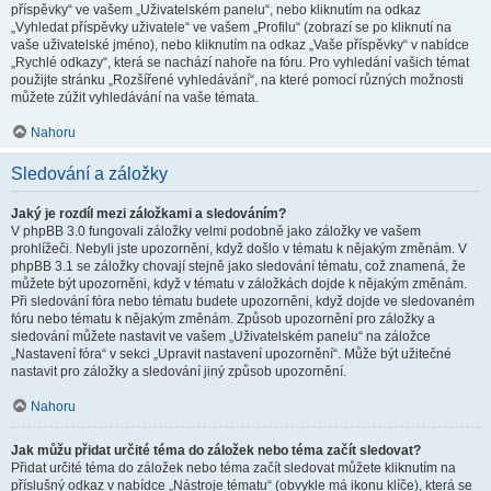
příspěvky“ ve vašem „Uživatelském panelu“, nebo kliknutím na odkaz
„Vyhledat příspěvky uživatele“ ve vašem „Profilu“ (zobrazí se po kliknutí na
vaše uživatelské jméno), nebo kliknutím na odkaz „Vaše příspěvky“ v nabídce
„Rychlé odkazy“, která se nachází nahoře na fóru. Pro vyhledání vašich témat
použijte stránku „Rozšířené vyhledávání“, na které pomocí různých možnosti
můžete zúžit vyhledávání na vaše témata.
Nahoru
Sledování a záložky
Jaký je rozdíl mezi záložkami a sledováním?
V phpBB 3.0 fungovali záložky velmi podobně jako záložky ve vašem
prohlížeči. Nebyli jste upozorněni, když došlo v tématu k nějakým změnám. V
phpBB 3.1 se záložky chovají stejně jako sledování tématu, což znamená, že
můžete být upozorněni, když v tématu v záložkách dojde k nějakým změnám.
Při sledování fóra nebo tématu budete upozorněni, když dojde ve sledovaném
fóru nebo tématu k nějakým změnám. Způsob upozornění pro záložky a
sledování můžete nastavit ve vašem „Uživatelském panelu“ na záložce
„Nastavení fóra“ v sekci „Upravit nastavení upozornění“. Může být užitečné
nastavit pro záložky a sledování jiný způsob upozornění.
Nahoru
Jak můžu přidat určité téma do záložek nebo téma začít sledovat?
Přidat určité téma do záložek nebo téma začít sledovat můžete kliknutím na
příslušný odkaz v nabídce „Nástroje tématu“ (obvykle má ikonu klíče), která se