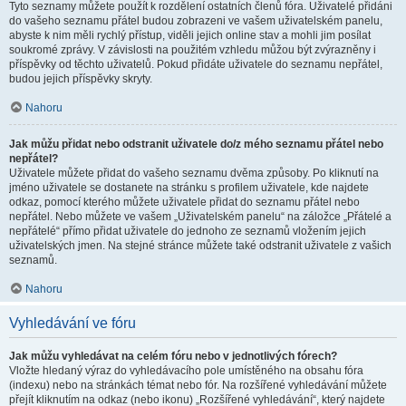
Tyto seznamy můžete použít k rozdělení ostatních členů fóra. Uživatelé přidáni
do vašeho seznamu přátel budou zobrazeni ve vašem uživatelském panelu,
abyste k nim měli rychlý přístup, viděli jejich online stav a mohli jim posílat
soukromé zprávy. V závislosti na použitém vzhledu můžou být zvýrazněny i
příspěvky od těchto uživatelů. Pokud přidáte uživatele do seznamu nepřátel,
budou jejich příspěvky skryty.
Nahoru
Jak můžu přidat nebo odstranit uživatele do/z mého seznamu přátel nebo
nepřátel?
Uživatele můžete přidat do vašeho seznamu dvěma způsoby. Po kliknutí na
jméno uživatele se dostanete na stránku s profilem uživatele, kde najdete
odkaz, pomocí kterého můžete uživatele přidat do seznamu přátel nebo
nepřátel. Nebo můžete ve vašem „Uživatelském panelu“ na záložce „Přátelé a
nepřátelé“ přímo přidat uživatele do jednoho ze seznamů vložením jejich
uživatelských jmen. Na stejné stránce můžete také odstranit uživatele z vašich
seznamů.
Nahoru
Vyhledávání ve fóru
Jak můžu vyhledávat na celém fóru nebo v jednotlivých fórech?
Vložte hledaný výraz do vyhledávacího pole umístěného na obsahu fóra
(indexu) nebo na stránkách témat nebo fór. Na rozšířené vyhledávání můžete
přejít kliknutím na odkaz (nebo ikonu) „Rozšířené vyhledávání“, který najdete