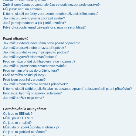
Zobrazení časů není správné!
Změnil jsem časovou zónu, ale čas se stále nezobrazuje správně!
Můj jazyk není na seznamu!
K čemu slouží obrázky zobrazené u mého uživatelského jména?
Jak můžu u svého jména zobrazit avatar?
Jaká je moje hodnost a jak ji můžu změnit?
Když chci poslat email uživateli fóra, musím se přihlásit?
Psaní příspěvků
Jak můžu vytvořit nové téma nebo poslat odpověď?
Jak můžu upravit nebo smazat příspěvek?
Jak můžu přidat ke svým příspěvků podpis?
Jak můžu vytvořit hlasování/anketu?
Proč nemůžu přidat do hlasování více možností?
Jak můžu upravit nebo smazat hlasování?
Proč nemám přístup do určitého fóra?
Proč nemůžu posílat přílohy?
Proč jsem obdržel varování?
Jak můžu moderátorovi nahlásit příspěvek?
K čemu slouží tlačítko „Uložit jako rozepsanou zprávu“ zobrazené při psaní příspěvku?
Proč musí být můj příspěvek schválen?
Jak můžu oživit moje téma?
Formátování a druhy témat
Co jsou to BBKódy?
Můžu použít HTML?
Co jsou to smajlíci?
Můžu do příspěvků přidávat obrázky?
Co jsou to globální oznámení?