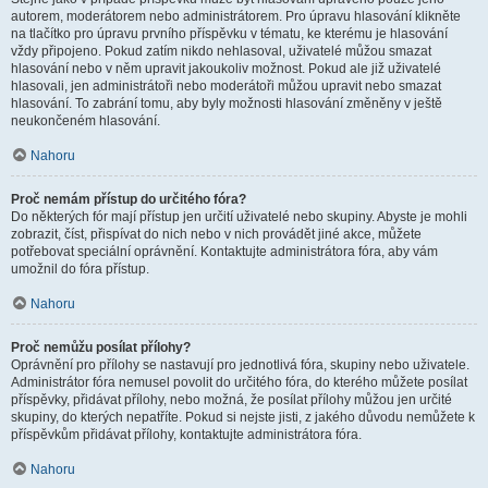
autorem, moderátorem nebo administrátorem. Pro úpravu hlasování klikněte
na tlačítko pro úpravu prvního příspěvku v tématu, ke kterému je hlasování
vždy připojeno. Pokud zatím nikdo nehlasoval, uživatelé můžou smazat
hlasování nebo v něm upravit jakoukoliv možnost. Pokud ale již uživatelé
hlasovali, jen administrátoři nebo moderátoři můžou upravit nebo smazat
hlasování. To zabrání tomu, aby byly možnosti hlasování změněny v ještě
neukončeném hlasování.
Nahoru
Proč nemám přístup do určitého fóra?
Do některých fór mají přístup jen určití uživatelé nebo skupiny. Abyste je mohli
zobrazit, číst, přispívat do nich nebo v nich provádět jiné akce, můžete
potřebovat speciální oprávnění. Kontaktujte administrátora fóra, aby vám
umožnil do fóra přístup.
Nahoru
Proč nemůžu posílat přílohy?
Oprávnění pro přílohy se nastavují pro jednotlivá fóra, skupiny nebo uživatele.
Administrátor fóra nemusel povolit do určitého fóra, do kterého můžete posílat
příspěvky, přidávat přílohy, nebo možná, že posílat přílohy můžou jen určité
skupiny, do kterých nepatříte. Pokud si nejste jisti, z jakého důvodu nemůžete k
příspěvkům přidávat přílohy, kontaktujte administrátora fóra.
Nahoru