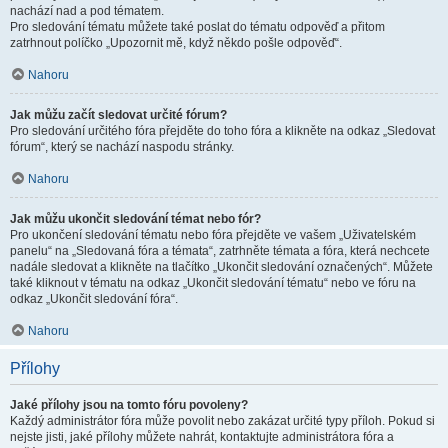
nachází nad a pod tématem.
Pro sledování tématu můžete také poslat do tématu odpověď a přitom
zatrhnout políčko „Upozornit mě, když někdo pošle odpověď“.
Nahoru
Jak můžu začít sledovat určité fórum?
Pro sledování určitého fóra přejděte do toho fóra a klikněte na odkaz „Sledovat
fórum“, který se nachází naspodu stránky.
Nahoru
Jak můžu ukončit sledování témat nebo fór?
Pro ukončení sledování tématu nebo fóra přejděte ve vašem „Uživatelském
panelu“ na „Sledovaná fóra a témata“, zatrhněte témata a fóra, která nechcete
nadále sledovat a klikněte na tlačítko „Ukončit sledování označených“. Můžete
také kliknout v tématu na odkaz „Ukončit sledování tématu“ nebo ve fóru na
odkaz „Ukončit sledování fóra“.
Nahoru
Přílohy
Jaké přílohy jsou na tomto fóru povoleny?
Každý administrátor fóra může povolit nebo zakázat určité typy příloh. Pokud si
nejste jisti, jaké přílohy můžete nahrát, kontaktujte administrátora fóra a