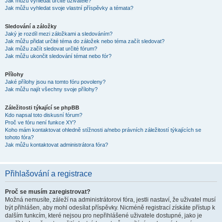
Jak můžu vyhledat určité uživatele?
Jak můžu vyhledat svoje vlastní příspěvky a témata?
Sledování a záložky
Jaký je rozdíl mezi záložkami a sledováním?
Jak můžu přidat určité téma do záložek nebo téma začít sledovat?
Jak můžu začít sledovat určité fórum?
Jak můžu ukončit sledování témat nebo fór?
Přílohy
Jaké přílohy jsou na tomto fóru povoleny?
Jak můžu najít všechny svoje přílohy?
Záležitosti týkající se phpBB
Kdo napsal toto diskusní fórum?
Proč ve fóru není funkce XY?
Koho mám kontaktovat ohledně stížnosti a/nebo právních záležitostí týkajících se
tohoto fóra?
Jak můžu kontaktovat administrátora fóra?
Přihlašování a registrace
Proč se musím zaregistrovat?
Možná nemusíte, záleží na administrátorovi fóra, jestli nastaví, že uživatel musí
být přihlášen, aby mohl odesílat příspěvky. Nicméně registrací získáte přístup k
dalším funkcím, které nejsou pro nepřihlášené uživatele dostupné, jako je