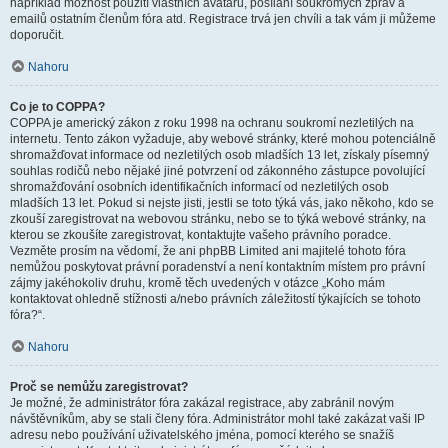
například možnost použití vlastních avatarů, posílání soukromých zpráv a
emailů ostatním členům fóra atd. Registrace trvá jen chvíli a tak vám ji můžeme
doporučit.
Nahoru
Co je to COPPA?
COPPA je americký zákon z roku 1998 na ochranu soukromí nezletilých na
internetu. Tento zákon vyžaduje, aby webové stránky, které mohou potenciálně
shromažďovat informace od nezletilých osob mladších 13 let, získaly písemný
souhlas rodičů nebo nějaké jiné potvrzení od zákonného zástupce povolující
shromažďování osobních identifikačních informací od nezletilých osob
mladších 13 let. Pokud si nejste jisti, jestli se toto týká vás, jako někoho, kdo se
zkouší zaregistrovat na webovou stránku, nebo se to týká webové stránky, na
kterou se zkoušíte zaregistrovat, kontaktujte vašeho právního poradce.
Vezměte prosím na vědomí, že ani phpBB Limited ani majitelé tohoto fóra
nemůžou poskytovat právní poradenství a není kontaktním místem pro právní
zájmy jakéhokoliv druhu, kromě těch uvedených v otázce „Koho mám
kontaktovat ohledně stížnosti a/nebo právních záležitostí týkajících se tohoto
fóra?“.
Nahoru
Proč se nemůžu zaregistrovat?
Je možné, že administrátor fóra zakázal registrace, aby zabránil novým
návštěvníkům, aby se stali členy fóra. Administrátor mohl také zakázat vaši IP
adresu nebo používání uživatelského jména, pomocí kterého se snažíš