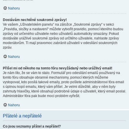
Nahoru
Dostávám nechtěné soukromé zprávy!
Ve vašem „Uživatelském panelu“ na záložce „Soukromé zprávy“ v sekci
„Pravidla, složky a nastavení“ můžete vytvořit pravidlo, pomocí kterého budou
zprávy od určeného uživatele nebo uživatelů automaticky smazány. Pokud
dostáváte urážlivé soukromé zprávy od určitého uživatele, nahlaste zprávy
moderátorům. Ti mají pravomoc zabránit uživateli v odesílání soukromých
zpráv.
Nahoru
Přišel mi od někoho na tomto fóru nevyžádaný nebo urážlivý email!
Je nám líto, že se vám to stalo. Formulář pro odesílání emailů používaný na
tomto fóru obsahuje obranné mechanismy, pomocí kterých můžeme
vystopovat, kdo posílá takové emaily, proto pošlete administrátorovi fóra email
s úplnou kopií emailu, který vám přišel. Je velmi důležité, aby v něm byly
zahrnuty hlavičky, které obsahují podrobné údaje o uživateli, který email poslal.
Administrátor fóra pak bude moci problém vyřešit.
Nahoru
Přátelé a nepřátelé
Co jsou seznamy přátel a nepřátel?