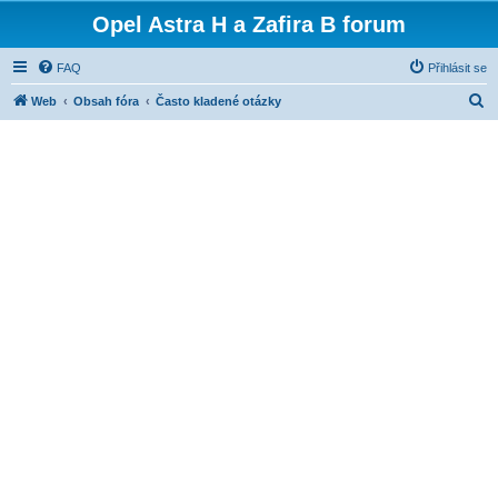
Opel Astra H a Zafira B forum
FAQ
Přihlásit se
H
Web
Obsah fóra
Často kladené otázky
l
e
d
a
t