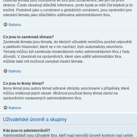
Důležitá témata jsou zobrazena ve fóru pod oznámeními, ale jen na první
stránce. Často obsahují důležité informace, proto byste je měli číst kdykoli je to
možné. Podobně jako u oznámení a globálních oznámení, jsou oprávnění pro
odeslání tématu jako důležitého udělována administrátorem fóra.
Nahoru
Co jsou to zamknutá témata?
Zamknutá témata jsou témata, do kterých uživatelé nemůžou posílat odpovědi
a jakékoliv hlasování, které se v nic nachází, bylo automaticky ukončeno.
Témata můžou být zamknuta moderátorem nebo administrátorem fóra z řady
důvodů. V závislosti na oprávněních, které vám udělil administrátor fóra,
můžete také mít možnost zamykat vlastní témata.
Nahoru
Co jsou to ikony témat?
Ikony témat jsou autory témat vybrané obrázky asociované s příspěvky, které
můžou indikovat jejich obsah. Možnost používat ikony témat závisí na
oprávněních nastavených administrátorem fóra.
Nahoru
Uživatelské úrovně a skupiny
Kdo jsou to administrátoři?
Administrátoři jsou uživatelé fóra, kteří mají nejvyšší úroveň kontroly nad celým