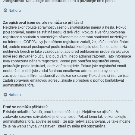
zaregistrovat. Kontaktujte administrátora fóra a požádejte ho o pomoc.
Nahoru
Zaregistroval jsem se, ale nemůžu se přihlásit!
Nejdříve zkontrolujte správnost vašeho uživatelského jména a hesla. Pokud
jsou správné, mohly se stát následující dvě věci. Pokud je ve fóru povolena
registrace v souladu s americkým zákonem na ochranu soukromí nezletilých
na internetu COPPA a vy jste během registrace zadali, že ještě nemáte třináct
let, budete muset postupovat podle instrukcí, které jste obdrželi emailem. Na
některých fórech je také vyžadováno, aby před přihlášením proběhla aktivace
nově registrovaného účtu a to buď vámi, nebo administrátorem. Tato informace
byla zobrazena během registrace. Pokud jste obdrželi registrační email,
pokračujte podle instrukcí, které v něm najdete. Pokud jste registrační email
neobdrželi, mohli jste zadat špatnou emailovou adresu, nebo byl email
zachycen spam filtrem a skončil ve složce se spamy. Pokud jste si jistí, že jste
zadali správnou emailovou adresu, zkuste s prosbou o pomoc kontaktovat
administrátora fóra.
Nahoru
Proč se nemůžu přihlásit?
Existuje několik důvodů, proč k tomu může dojít. Nejdříve se ujistěte, že
zadáváte správné uživatelské jméno a heslo. Pokud tomu tak je, kontaktujte
administrátora fóra, abyste se ujistili, že jste nebyli zabanováni. Je také možné,
že je na webu chyba v nastavení, která by měla být odstraněna.