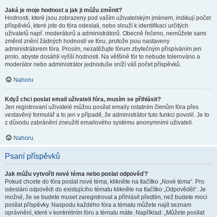
Jaká je moje hodnost a jak ji můžu změnit?
Hodnosti, které jsou zobrazeny pod vaším uživatelským jménem, indikují počet
příspěvků, které jste do fóra odeslali, nebo slouží k identifikaci určitých
uživatelů např. moderátorů a administrátorů. Obecně řečeno, nemůžete sami
změnit znění žádných hodností ve fóru, protože jsou nastaveny
administrátorem fóra. Prosím, nezatěžujte fórum zbytečným přispíváním jen
proto, abyste dosáhli vyšší hodnosti. Na většině fór to nebude tolerováno a
moderátor nebo administrátor jednoduše sníží váš počet příspěvků.
Nahoru
Když chci poslat email uživateli fóra, musím se přihlásit?
Jen registrovaní uživatelé můžou posílat emaily ostatním členům fóra přes
vestavěný formulář a to jen v případě, že administrátor tuto funkci povolil. Je to
z důvodu zabránění zneužití emailového systému anonymními uživateli.
Nahoru
Psaní příspěvků
Jak můžu vytvořit nové téma nebo poslat odpověď?
Pokud chcete do fóra poslat nové téma, klikněte na tlačítko „Nové téma“. Pro
odeslání odpovědi do existujícího tématu klikněte na tlačítko „Odpovědět“. Je
možné, že se budete muset zaregistrovat a přihlásit předtím, než budete moci
posílat příspěvky. Naspodu každého fóra a tématu můžete najít seznam
oprávnění, které v konkrétním fóru a tématu máte. Například: „Můžete posílat