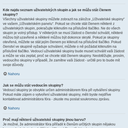
Kde najdu seznam uživatelských skupin a jak se můžu stát členem
skupiny?
Všechny uživatelské skupiny můžete zobrazit na záložce „Uživatelské skupiny“
ve vašem „Uživatelském panelu“. Pokud se chcete stát členem některé z
uživatelských skupin, pokračujte kliknutím na příslušné tlačítko. Ne do všech
skupin je volný přístup. V některých se musí žádost o členství schválit, některé
můžou být uzavřené a některé můžou být dokonce skryté. Pokud je skupiny
otevřená, můžete se stát jejím členem po kliknutí na příslušné tlačítko. Pokud
členství ve skupině vyžaduje schválení, můžete o ně požádat kliknutím na
příslušné tlačítko. Vedoucí uživatelské skupiny bude muset schválit vaši žádost
a může se vás zeptat, proč se chcete stát členem skupiny. Neobtěžujte, prosím,
vedoucího skupiny v případě, že zamítne vaši žádost - určitě pro to bude mít
svoje důvody.
Nahoru
Jak se můžu stát vedoucím skupiny?
Vedoucí skupiny je obvykle určen administrátorem fóra při vytváření skupiny.
Pokud máte zájem o vytvoření uživatelské skupiny, měli byste nejdříve
kontaktovat administrátora fóra - zkuste mu poslat soukromou zprávu.
Nahoru
Proč mají některé uživatelské skupiny jinou barvu?
Je možné, že administrátor fóra přiřadil k členům určitých skupin nějakou