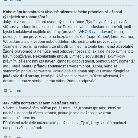
Koho mám kontaktovat ohledně stížnosti a/nebo právních záležitostí
týkajících se tohoto fóra?
Jakýkoliv z administrátorů uvedených na stránce „Tým“, by měl být pro vaši
stížnost vhodnou kontaktní osobou. Pokud se vám nedostane odpovědi, měli
byste kontaktovat majitele domény (proveďte
WHOIS vyhledávání
) nebo,
pokud je fórum provozováno na bezplatné službě (např. Yahoo!, forumzdarma,
Webzdarma atd.), vedení nebo oddělení stížností tohoto provozovatele.
Vezměte, prosím, na vědomí, že phpBB Limited na tomto fóru
nemá absolutně
žádné pravomoci
a nemůže nést odpovědnost za to jak, kde, nebo kým je toto
fórum používáno. Nekontaktujte phpBB Limited v souvislosti s jakýmikoliv
právními záležitostmi (zastavení činnosti, odpovědnost, pomlouvačný komentář
atd.), které
nemají přímou souvislost
s webem phpBB.com, nebo se
samotným phpBB softwarem. Pokud pošlete email phpBB Limited týkající se
jakákoliv třetí strany
, která používá tento software, můžete očekávat, že
dostanete pouze strohou, nebo vůbec žádnou odpověď.
Nahoru
Jak můžu kontaktovat administrátora fóra?
Všichni uživatelé fóra můžou použít formulář „Kontaktujte nás“, který se
nachází naspodu všech stránek, pokud je tato možnost povolena
administrátorem fóra.
Přihlášení uživatelé můžou také použít odkaz „Tým“, který se také nachází
naspodu všech stránek.
Nahoru