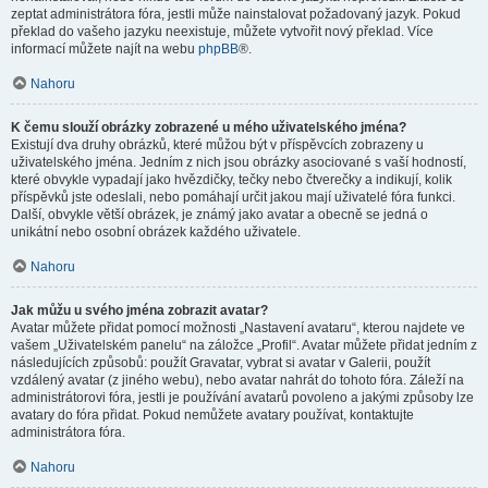
zeptat administrátora fóra, jestli může nainstalovat požadovaný jazyk. Pokud
překlad do vašeho jazyku neexistuje, můžete vytvořit nový překlad. Více
informací můžete najít na webu
phpBB
®.
Nahoru
K čemu slouží obrázky zobrazené u mého uživatelského jména?
Existují dva druhy obrázků, které můžou být v příspěvcích zobrazeny u
uživatelského jména. Jedním z nich jsou obrázky asociované s vaší hodností,
které obvykle vypadají jako hvězdičky, tečky nebo čtverečky a indikují, kolik
příspěvků jste odeslali, nebo pomáhají určit jakou mají uživatelé fóra funkci.
Další, obvykle větší obrázek, je známý jako avatar a obecně se jedná o
unikátní nebo osobní obrázek každého uživatele.
Nahoru
Jak můžu u svého jména zobrazit avatar?
Avatar můžete přidat pomocí možnosti „Nastavení avataru“, kterou najdete ve
vašem „Uživatelském panelu“ na záložce „Profil“. Avatar můžete přidat jedním z
následujících způsobů: použít Gravatar, vybrat si avatar v Galerii, použít
vzdálený avatar (z jiného webu), nebo avatar nahrát do tohoto fóra. Záleží na
administrátorovi fóra, jestli je používání avatarů povoleno a jakými způsoby lze
avatary do fóra přidat. Pokud nemůžete avatary používat, kontaktujte
administrátora fóra.
Nahoru