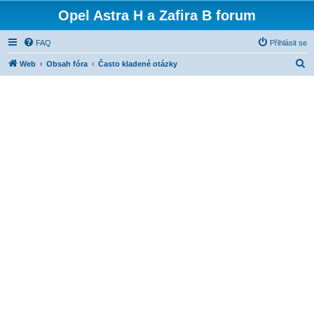
Opel Astra H a Zafira B forum
FAQ
Přihlásit se
H
Web
Obsah fóra
Často kladené otázky
l
e
d
a
t