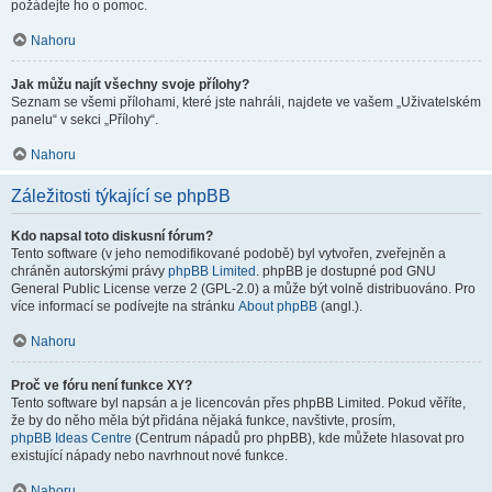
požádejte ho o pomoc.
Nahoru
Jak můžu najít všechny svoje přílohy?
Seznam se všemi přílohami, které jste nahráli, najdete ve vašem „Uživatelském
panelu“ v sekci „Přílohy“.
Nahoru
Záležitosti týkající se phpBB
Kdo napsal toto diskusní fórum?
Tento software (v jeho nemodifikované podobě) byl vytvořen, zveřejněn a
chráněn autorskými právy
phpBB Limited
. phpBB je dostupné pod GNU
General Public License verze 2 (GPL-2.0) a může být volně distribuováno. Pro
více informací se podívejte na stránku
About phpBB
(angl.).
Nahoru
Proč ve fóru není funkce XY?
Tento software byl napsán a je licencován přes phpBB Limited. Pokud věříte,
že by do něho měla být přidána nějaká funkce, navštivte, prosím,
phpBB Ideas Centre
(Centrum nápadů pro phpBB), kde můžete hlasovat pro
existující nápady nebo navrhnout nové funkce.
Nahoru