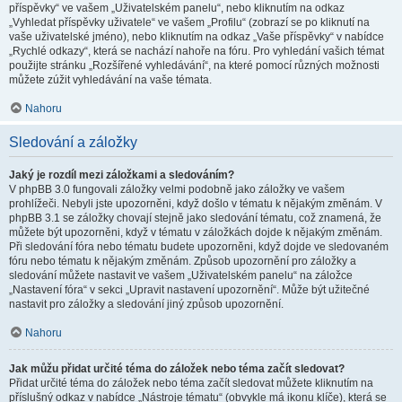
příspěvky“ ve vašem „Uživatelském panelu“, nebo kliknutím na odkaz
„Vyhledat příspěvky uživatele“ ve vašem „Profilu“ (zobrazí se po kliknutí na
vaše uživatelské jméno), nebo kliknutím na odkaz „Vaše příspěvky“ v nabídce
„Rychlé odkazy“, která se nachází nahoře na fóru. Pro vyhledání vašich témat
použijte stránku „Rozšířené vyhledávání“, na které pomocí různých možnosti
můžete zúžit vyhledávání na vaše témata.
Nahoru
Sledování a záložky
Jaký je rozdíl mezi záložkami a sledováním?
V phpBB 3.0 fungovali záložky velmi podobně jako záložky ve vašem
prohlížeči. Nebyli jste upozorněni, když došlo v tématu k nějakým změnám. V
phpBB 3.1 se záložky chovají stejně jako sledování tématu, což znamená, že
můžete být upozorněni, když v tématu v záložkách dojde k nějakým změnám.
Při sledování fóra nebo tématu budete upozorněni, když dojde ve sledovaném
fóru nebo tématu k nějakým změnám. Způsob upozornění pro záložky a
sledování můžete nastavit ve vašem „Uživatelském panelu“ na záložce
„Nastavení fóra“ v sekci „Upravit nastavení upozornění“. Může být užitečné
nastavit pro záložky a sledování jiný způsob upozornění.
Nahoru
Jak můžu přidat určité téma do záložek nebo téma začít sledovat?
Přidat určité téma do záložek nebo téma začít sledovat můžete kliknutím na
příslušný odkaz v nabídce „Nástroje tématu“ (obvykle má ikonu klíče), která se