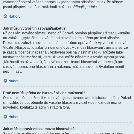
zamezit připojení vašeho podpisu k jednotlivým příspěvkům tak, že během
psaní příspěvku zrušíte zaškrtnutí možnosti
Připojit podpis
.
Nahoru
Jak můžu vytvořit hlasování/anketu?
Při posílání nového tématu, nebo při úpravě prvního příspěvku tématu, klikněte
na záložku „Vytvořit hlasování“ pod hlavním formulářem pro text příspěvku.
Pokud tuto záložku nevidíte, nemáte potřebné oprávnění k vytvoření hlasování.
Vložte „Hlasovací otázku“ a nejméně dvě „Možnosti hlasování“, ujistěte se, že
je každá možnost napsaná v textovém poli na vlastním řádku. Můžete také
nastavit počet možností, které uživatel může během hlasování vybrat (v poli
„Možností na uživatele“), časové omezení trvání hlasování ve dnech (0 pro
časově neomezené hlasování) a nakonec můžete povolit uživatelům měnit
jejich hlasy.
Nahoru
Proč nemůžu přidat do hlasování více možností?
Omezení počtu možností v hlasování je nastaveno administrátorem fóra. Pokud
si myslíte, že potřebujete do vašeho hlasování vložit více možností než je
povoleno, kontaktujte administrátora fóra.
Nahoru
Jak můžu upravit nebo smazat hlasování?
Stejně jako v případě příspěvků může být hlasování upraveno pouze jeho