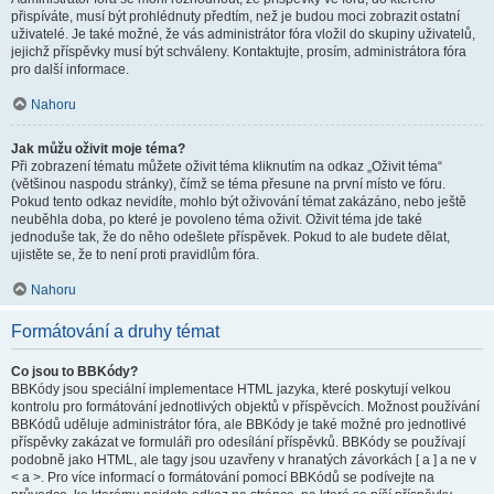
přispíváte, musí být prohlédnuty předtím, než je budou moci zobrazit ostatní
uživatelé. Je také možné, že vás administrátor fóra vložil do skupiny uživatelů,
jejichž příspěvky musí být schváleny. Kontaktujte, prosím, administrátora fóra
pro další informace.
Nahoru
Jak můžu oživit moje téma?
Při zobrazení tématu můžete oživit téma kliknutím na odkaz „Oživit téma“
(většinou naspodu stránky), čímž se téma přesune na první místo ve fóru.
Pokud tento odkaz nevidíte, mohlo být oživování témat zakázáno, nebo ještě
neuběhla doba, po které je povoleno téma oživit. Oživit téma jde také
jednoduše tak, že do něho odešlete příspěvek. Pokud to ale budete dělat,
ujistěte se, že to není proti pravidlům fóra.
Nahoru
Formátování a druhy témat
Co jsou to BBKódy?
BBKódy jsou speciální implementace HTML jazyka, které poskytují velkou
kontrolu pro formátování jednotlivých objektů v příspěvcích. Možnost používání
BBKódů uděluje administrátor fóra, ale BBKódy je také možné pro jednotlivé
příspěvky zakázat ve formuláři pro odesílání příspěvků. BBKódy se používají
podobně jako HTML, ale tagy jsou uzavřeny v hranatých závorkách [ a ] a ne v
< a >. Pro více informací o formátování pomocí BBKódů se podívejte na