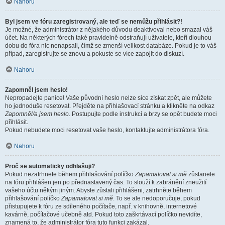
Nahoru
Byl jsem ve fóru zaregistrovaný, ale teď se nemůžu přihlásit?!
Je možné, že administrátor z nějakého důvodu deaktivoval nebo smazal váš
účet. Na některých fórech také pravidelně odstraňují uživatele, kteří dlouhou
dobu do fóra nic nenapsali, čímž se zmenší velikost databáze. Pokud je to váš
případ, zaregistrujte se znovu a pokuste se více zapojit do diskuzí.
Nahoru
Zapomněl jsem heslo!
Nepropadejte panice! Vaše původní heslo nelze sice získat zpět, ale můžete
ho jednoduše resetovat. Přejděte na přihlašovací stránku a klikněte na odkaz
Zapomněl/a jsem heslo
. Postupujte podle instrukcí a brzy se opět budete moci
přihlásit.
Pokud nebudete moci resetovat vaše heslo, kontaktujte administrátora fóra.
Nahoru
Proč se automaticky odhlašuji?
Pokud nezatrhnete během přihlašování políčko
Zapamatovat si mě
zůstanete
na fóru přihlášen jen po přednastavený čas. To slouží k zabránění zneužití
vašeho účtu někým jiným. Abyste zůstali přihlášeni, zatrhněte během
přihlašování políčko
Zapamatovat si mě
. To se ale nedoporučuje, pokud
přistupujete k fóru ze sdíleného počítače, např. v knihovně, internetové
kavárně, počítačové učebně atd. Pokud toto zaškrtávací políčko nevidíte,
znamená to, že administrátor fóra tuto funkci zakázal.