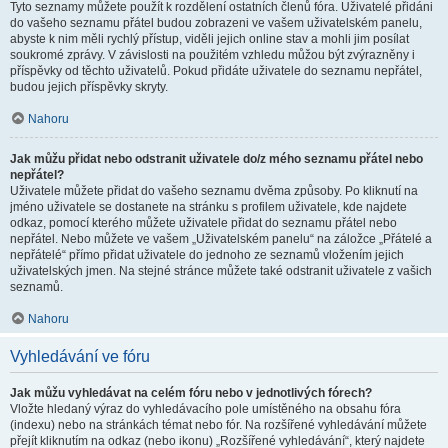
Tyto seznamy můžete použít k rozdělení ostatních členů fóra. Uživatelé přidáni
do vašeho seznamu přátel budou zobrazeni ve vašem uživatelském panelu,
abyste k nim měli rychlý přístup, viděli jejich online stav a mohli jim posílat
soukromé zprávy. V závislosti na použitém vzhledu můžou být zvýrazněny i
příspěvky od těchto uživatelů. Pokud přidáte uživatele do seznamu nepřátel,
budou jejich příspěvky skryty.
Nahoru
Jak můžu přidat nebo odstranit uživatele do/z mého seznamu přátel nebo
nepřátel?
Uživatele můžete přidat do vašeho seznamu dvěma způsoby. Po kliknutí na
jméno uživatele se dostanete na stránku s profilem uživatele, kde najdete
odkaz, pomocí kterého můžete uživatele přidat do seznamu přátel nebo
nepřátel. Nebo můžete ve vašem „Uživatelském panelu“ na záložce „Přátelé a
nepřátelé“ přímo přidat uživatele do jednoho ze seznamů vložením jejich
uživatelských jmen. Na stejné stránce můžete také odstranit uživatele z vašich
seznamů.
Nahoru
Vyhledávání ve fóru
Jak můžu vyhledávat na celém fóru nebo v jednotlivých fórech?
Vložte hledaný výraz do vyhledávacího pole umístěného na obsahu fóra
(indexu) nebo na stránkách témat nebo fór. Na rozšířené vyhledávání můžete
přejít kliknutím na odkaz (nebo ikonu) „Rozšířené vyhledávání“, který najdete