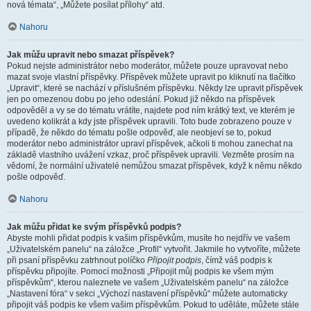
nová témata“, „Můžete posílat přílohy“ atd.
Nahoru
Jak můžu upravit nebo smazat příspěvek?
Pokud nejste administrátor nebo moderátor, můžete pouze upravovat nebo
mazat svoje vlastní příspěvky. Příspěvek můžete upravit po kliknutí na tlačítko
„Upravit“, které se nachází v příslušném příspěvku. Někdy lze upravit příspěvek
jen po omezenou dobu po jeho odeslání. Pokud již někdo na příspěvek
odpověděl a vy se do tématu vrátíte, najdete pod ním krátký text, ve kterém je
uvedeno kolikrát a kdy jste příspěvek upravili. Toto bude zobrazeno pouze v
případě, že někdo do tématu pošle odpověď, ale neobjeví se to, pokud
moderátor nebo administrátor upraví příspěvek, ačkoli ti mohou zanechat na
základě vlastního uvážení vzkaz, proč příspěvek upravili. Vezměte prosím na
vědomí, že normální uživatelé nemůžou smazat příspěvek, když k němu někdo
pošle odpověď.
Nahoru
Jak můžu přidat ke svým příspěvků podpis?
Abyste mohli přidat podpis k vašim příspěvkům, musíte ho nejdřív ve vašem
„Uživatelském panelu“ na záložce „Profil“ vytvořit. Jakmile ho vytvoříte, můžete
při psaní příspěvku zatrhnout políčko
Připojit podpis
, čímž váš podpis k
příspěvku připojíte. Pomocí možnosti „Připojit můj podpis ke všem mým
příspěvkům“, kterou naleznete ve vašem „Uživatelském panelu“ na záložce
„Nastavení fóra“ v sekci „Výchozí nastavení příspěvků“ můžete automaticky
připojit váš podpis ke všem vašim příspěvkům. Pokud to uděláte, můžete stále