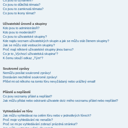
Co jsou to oznámení?
Co jsou to důležitá témata?
Co jsou to zamknutá témata?
Co jsou to ikony témat?
Uživatelské úrovně a skupiny
Kdo jsou to administrátoři?
Kdo jsou to moderátoři?
Co jsou to uživatelské skupiny?
Kde najdu seznam uživatelských skupin a jak se můžu stát členem skupiny?
Jak se můžu stát vedoucím skupiny?
Proč mají některé uživatelské skupiny jinou barvu?
Co je to „Výchozí uživatelská skupina“?
K čemu slouží odkaz „Tým“?
Soukromé zprávy
Nemůžu posílat soukromé zprávy!
Dostávám nechtěné soukromé zprávy!
Přišel mi od někoho na tomto fóru nevyžádaný nebo urážlivý email!
Přátelé a nepřátelé
Co jsou seznamy přátel a nepřátel?
Jak můžu přidat nebo odstranit uživatele do/z mého seznamu přátel nebo nepřátel?
Vyhledávání ve fóru
Jak můžu vyhledávat na celém fóru nebo v jednotlivých fórech?
Proč moje vyhledávání nic nenašlo?
Proč se mi po vyhledávání zobrazí prázdná stránka!?