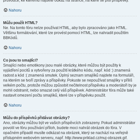
průvodce, ke kterému najdete odkaz na stránce, na které se píší příspěvky.
Nahoru
Můžu použít HTML?
Ne. Na tomto fóru nelze používat HTML, aby bylo zpracováno jako HTML.
Většinu formátování, které lze provést pomocí HTML, lze nahradit použitím
BBKódů.
Nahoru
Co jsou to smajlíci?
Smajlíci nebo emotikony jsou malé obrázky, které můžou být použity k
vyjádření pocitů a vytvořeny za použití krátkého kódu, např. kód :) znamená
radost a kód :( znamená smutek. Úplný seznam smajlíků najdete na formuláři,
na kterém se tvoří zprávy a příspěvky. Pokuste se nepoužívat smajlíky v příliš
velkém počtu, protože můžou způsobit nečitelnost příspěvku a moderátoři by je
mohli odstranit, nebo smazat celý váš příspěvek. Administrátor fóra může také
nastavit omezení počtu smajlíků, které lze v příspěvku použít.
Nahoru
Můžu do příspěvků přidávat obrázky?
Ano, obrázky můžou být ve vašich příspěvcích zobrazeny. Pokud administrátor
povolil ve fóru používání příloh, budete moci nahrát obrázek do fóra. V
opačném případě musíte odkázat na obrázek, který se nachází na veřejně
přístupném webovém serveru, např. http://www.priklad.cz/muj-obrazek.gif.