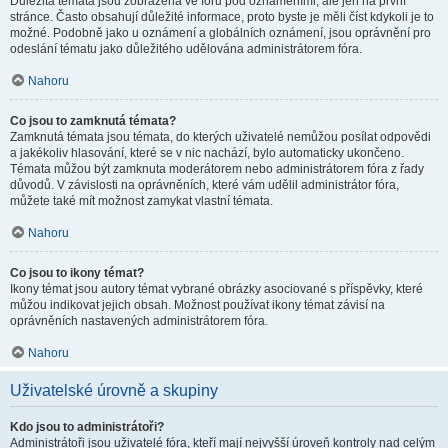
Důležitá témata jsou zobrazena ve fóru pod oznámeními, ale jen na první
stránce. Často obsahují důležité informace, proto byste je měli číst kdykoli je to
možné. Podobně jako u oznámení a globálních oznámení, jsou oprávnění pro
odeslání tématu jako důležitého udělována administrátorem fóra.
Nahoru
Co jsou to zamknutá témata?
Zamknutá témata jsou témata, do kterých uživatelé nemůžou posílat odpovědi
a jakékoliv hlasování, které se v nic nachází, bylo automaticky ukončeno.
Témata můžou být zamknuta moderátorem nebo administrátorem fóra z řady
důvodů. V závislosti na oprávněních, které vám udělil administrátor fóra,
můžete také mít možnost zamykat vlastní témata.
Nahoru
Co jsou to ikony témat?
Ikony témat jsou autory témat vybrané obrázky asociované s příspěvky, které
můžou indikovat jejich obsah. Možnost používat ikony témat závisí na
oprávněních nastavených administrátorem fóra.
Nahoru
Uživatelské úrovně a skupiny
Kdo jsou to administrátoři?
Administrátoři jsou uživatelé fóra, kteří mají nejvyšší úroveň kontroly nad celým