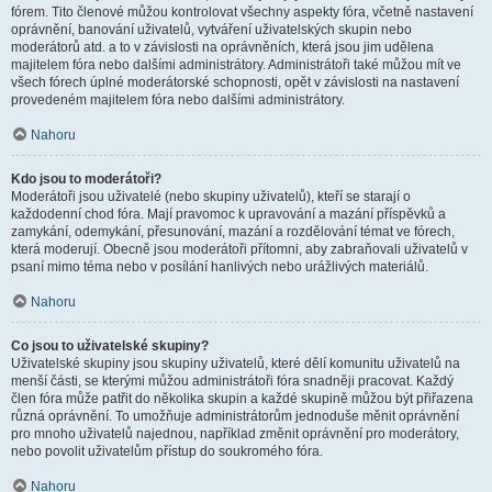
fórem. Tito členové můžou kontrolovat všechny aspekty fóra, včetně nastavení
oprávnění, banování uživatelů, vytváření uživatelských skupin nebo
moderátorů atd. a to v závislosti na oprávněních, která jsou jim udělena
majitelem fóra nebo dalšími administrátory. Administrátoři také můžou mít ve
všech fórech úplné moderátorské schopnosti, opět v závislosti na nastavení
provedeném majitelem fóra nebo dalšími administrátory.
Nahoru
Kdo jsou to moderátoři?
Moderátoři jsou uživatelé (nebo skupiny uživatelů), kteří se starají o
každodenní chod fóra. Mají pravomoc k upravování a mazání příspěvků a
zamykání, odemykání, přesunování, mazání a rozdělování témat ve fórech,
která moderují. Obecně jsou moderátoři přítomni, aby zabraňovali uživatelů v
psaní mimo téma nebo v posílání hanlivých nebo urážlivých materiálů.
Nahoru
Co jsou to uživatelské skupiny?
Uživatelské skupiny jsou skupiny uživatelů, které dělí komunitu uživatelů na
menší části, se kterými můžou administrátoři fóra snadněji pracovat. Každý
člen fóra může patřit do několika skupin a každé skupině můžou být přiřazena
různá oprávnění. To umožňuje administrátorům jednoduše měnit oprávnění
pro mnoho uživatelů najednou, například změnit oprávnění pro moderátory,
nebo povolit uživatelům přístup do soukromého fóra.
Nahoru