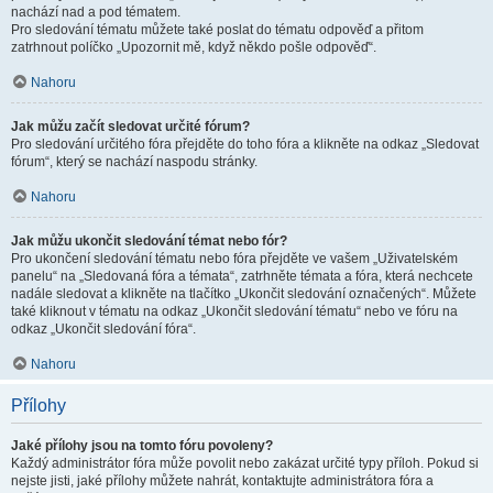
nachází nad a pod tématem.
Pro sledování tématu můžete také poslat do tématu odpověď a přitom
zatrhnout políčko „Upozornit mě, když někdo pošle odpověď“.
Nahoru
Jak můžu začít sledovat určité fórum?
Pro sledování určitého fóra přejděte do toho fóra a klikněte na odkaz „Sledovat
fórum“, který se nachází naspodu stránky.
Nahoru
Jak můžu ukončit sledování témat nebo fór?
Pro ukončení sledování tématu nebo fóra přejděte ve vašem „Uživatelském
panelu“ na „Sledovaná fóra a témata“, zatrhněte témata a fóra, která nechcete
nadále sledovat a klikněte na tlačítko „Ukončit sledování označených“. Můžete
také kliknout v tématu na odkaz „Ukončit sledování tématu“ nebo ve fóru na
odkaz „Ukončit sledování fóra“.
Nahoru
Přílohy
Jaké přílohy jsou na tomto fóru povoleny?
Každý administrátor fóra může povolit nebo zakázat určité typy příloh. Pokud si
nejste jisti, jaké přílohy můžete nahrát, kontaktujte administrátora fóra a