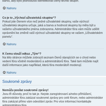
barvu, aby bylo jednodušší identifikovat členy těchto skupin.
Nahoru
Co je to „Výchozí uživatelská skupina“?
Pokud jste členem více než jedné uživatelské skupiny, vaše výchozí
uživatelská skupina určuje, jaká a barva a hodnost skupiny by měla být u
vašeho uživatelského jména zobrazena. Administrátor fóra vám může udělit
oprávnění ke změně vaší výchozí uživatelské skupiny ve vašem „Uživatelském
panelu“.
Nahoru
K čemu slouží odkaz „Tým“?
Na této stránce můžete zobrazit seznam členů starajících se o chod nebo
vedení fóra včetně moderátorů a administrátorů fóra. Také tam můžete najít
další informace jako například, která fóra moderátoři moderují.
Nahoru
Soukromé zprávy
Nemůžu posílat soukromé zprávy!
Jsou tři důvody, proč to tak je. Nejste zaregistrovaní a/nebo přihlášení,
administrátor fóra zakázal soukromé zprávy pro celé fórum, nebo administrátor
fóra zakázal přímo vám odesílání zpráv. Pro více informací kontaktujte
administrátora fóra.