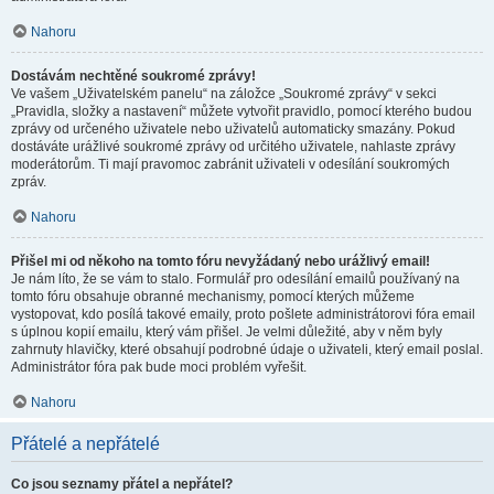
Nahoru
Dostávám nechtěné soukromé zprávy!
Ve vašem „Uživatelském panelu“ na záložce „Soukromé zprávy“ v sekci
„Pravidla, složky a nastavení“ můžete vytvořit pravidlo, pomocí kterého budou
zprávy od určeného uživatele nebo uživatelů automaticky smazány. Pokud
dostáváte urážlivé soukromé zprávy od určitého uživatele, nahlaste zprávy
moderátorům. Ti mají pravomoc zabránit uživateli v odesílání soukromých
zpráv.
Nahoru
Přišel mi od někoho na tomto fóru nevyžádaný nebo urážlivý email!
Je nám líto, že se vám to stalo. Formulář pro odesílání emailů používaný na
tomto fóru obsahuje obranné mechanismy, pomocí kterých můžeme
vystopovat, kdo posílá takové emaily, proto pošlete administrátorovi fóra email
s úplnou kopií emailu, který vám přišel. Je velmi důležité, aby v něm byly
zahrnuty hlavičky, které obsahují podrobné údaje o uživateli, který email poslal.
Administrátor fóra pak bude moci problém vyřešit.
Nahoru
Přátelé a nepřátelé
Co jsou seznamy přátel a nepřátel?