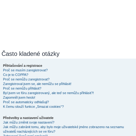
Často kladené otázky
Přihlašování a registrace
Proč se musím zaregistrovat?
Co je to COPPA?
Proč se nemůžu zaregistrovat?
Zaregistroval jsem se, ale nemůžu se přihlásit!
Proč se nemůžu přihlásit?
Byl jsem ve fóru zaregistrovaný, ale teď se nemůžu přihlásit?!
Zapomněl jsem heslo!
Proč se automaticky odhlašuji?
K čemu slouží funkce „Smazat cookies“?
Předvolby a nastavení uživatele
Jak můžu změnit svoje nastavení?
Jak můžu zabránit tomu, aby bylo moje uživatelské jméno zobrazeno na seznamu
uživatelů nacházejících se ve fóru?