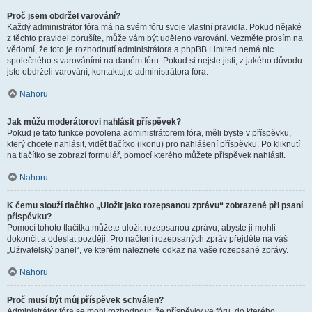
Proč jsem obdržel varování?
Každý administrátor fóra má na svém fóru svoje vlastní pravidla. Pokud nějaké
z těchto pravidel porušíte, může vám být uděleno varování. Vezměte prosím na
vědomí, že toto je rozhodnutí administrátora a phpBB Limited nemá nic
společného s varováními na daném fóru. Pokud si nejste jisti, z jakého důvodu
jste obdrželi varování, kontaktujte administrátora fóra.
Nahoru
Jak můžu moderátorovi nahlásit příspěvek?
Pokud je tato funkce povolena administrátorem fóra, měli byste v příspěvku,
který chcete nahlásit, vidět tlačítko (ikonu) pro nahlášení příspěvku. Po kliknutí
na tlačítko se zobrazí formulář, pomocí kterého můžete příspěvek nahlásit.
Nahoru
K čemu slouží tlačítko „Uložit jako rozepsanou zprávu“ zobrazené při psaní
příspěvku?
Pomocí tohoto tlačítka můžete uložit rozepsanou zprávu, abyste ji mohli
dokončit a odeslat později. Pro načtení rozepsaných zpráv přejděte na váš
„Uživatelský panel“, ve kterém naleznete odkaz na vaše rozepsané zprávy.
Nahoru
Proč musí být můj příspěvek schválen?
Administrátor fóra se mohl rozhodnout, že příspěvky ve fóru, do kterého