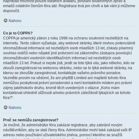
například možnost použití vlastních avatarů, posílání soukromých zpráv a
emailů ostatním členům fóra atd. Registrace trvá jen chvíli a tak vám ji můžeme
doporučit.
Nahoru
Co je to COPPA?
COPPA je americký zákon z roku 1998 na ochranu soukromí nezletilých na
internetu. Tento zákon vyžaduje, aby webové stránky, které mohou potenciálně
shromažďovat informace od nezletilých osob mladších 13 let, získaly písemný
souhlas rodičů nebo nějaké jiné potvrzení od zákonného zástupce povolující
shromažďování osobních identifikačních informací od nezletilých osob
mladších 13 let. Pokud si nejste jisti, jestli se toto týká vás, jako někoho, kdo se
zkouší zaregistrovat na webovou stránku, nebo se to týká webové stránky, na
kterou se zkoušíte zaregistrovat, kontaktujte vašeho právního poradce.
Vezměte prosím na vědomí, že ani phpBB Limited ani majitelé tohoto fóra
nemůžou poskytovat právní poradenství a není kontaktním místem pro právní
zájmy jakéhokoliv druhu, kromě těch uvedených v otázce „Koho mám
kontaktovat ohledně stížnosti a/nebo právních záležitostí týkajících se tohoto
fóra?“.
Nahoru
Proč se nemůžu zaregistrovat?
Je možné, že administrátor fóra zakázal registrace, aby zabránil novým
návštěvníkům, aby se stali členy fóra. Administrátor mohl také zakázat vaši IP
adresu nebo používání uživatelského jména, pomocí kterého se snažíš