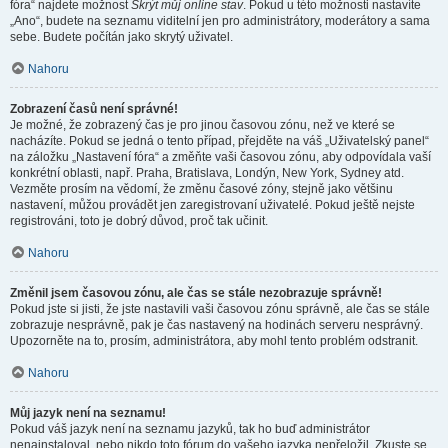
fóra“ najdete možnost
Skrýt můj online stav
. Pokud u této možnosti nastavíte
„Ano“, budete na seznamu viditelní jen pro administrátory, moderátory a sama
sebe. Budete počítán jako skrytý uživatel.
Nahoru
Zobrazení časů není správné!
Je možné, že zobrazený čas je pro jinou časovou zónu, než ve které se
nacházíte. Pokud se jedná o tento případ, přejděte na váš „Uživatelský panel“
na záložku „Nastavení fóra“ a změňte vaši časovou zónu, aby odpovídala vaší
konkrétní oblasti, např. Praha, Bratislava, Londýn, New York, Sydney atd.
Vezměte prosím na vědomí, že změnu časové zóny, stejně jako většinu
nastavení, můžou provádět jen zaregistrovaní uživatelé. Pokud ještě nejste
registrováni, toto je dobrý důvod, proč tak učinit.
Nahoru
Změnil jsem časovou zónu, ale čas se stále nezobrazuje správně!
Pokud jste si jisti, že jste nastavili vaši časovou zónu správně, ale čas se stále
zobrazuje nesprávně, pak je čas nastavený na hodinách serveru nesprávný.
Upozorněte na to, prosím, administrátora, aby mohl tento problém odstranit.
Nahoru
Můj jazyk není na seznamu!
Pokud váš jazyk není na seznamu jazyků, tak ho buď administrátor
nenainstaloval, nebo nikdo toto fórum do vašeho jazyka nepřeložil. Zkuste se