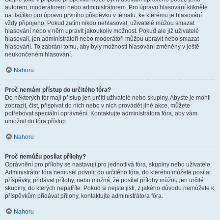
autorem, moderátorem nebo administrátorem. Pro úpravu hlasování klikněte
na tlačítko pro úpravu prvního příspěvku v tématu, ke kterému je hlasování
vždy připojeno. Pokud zatím nikdo nehlasoval, uživatelé můžou smazat
hlasování nebo v něm upravit jakoukoliv možnost. Pokud ale již uživatelé
hlasovali, jen administrátoři nebo moderátoři můžou upravit nebo smazat
hlasování. To zabrání tomu, aby byly možnosti hlasování změněny v ještě
neukončeném hlasování.
Nahoru
Proč nemám přístup do určitého fóra?
Do některých fór mají přístup jen určití uživatelé nebo skupiny. Abyste je mohli
zobrazit, číst, přispívat do nich nebo v nich provádět jiné akce, můžete
potřebovat speciální oprávnění. Kontaktujte administrátora fóra, aby vám
umožnil do fóra přístup.
Nahoru
Proč nemůžu posílat přílohy?
Oprávnění pro přílohy se nastavují pro jednotlivá fóra, skupiny nebo uživatele.
Administrátor fóra nemusel povolit do určitého fóra, do kterého můžete posílat
příspěvky, přidávat přílohy, nebo možná, že posílat přílohy můžou jen určité
skupiny, do kterých nepatříte. Pokud si nejste jisti, z jakého důvodu nemůžete k
příspěvkům přidávat přílohy, kontaktujte administrátora fóra.
Nahoru