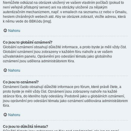
Nemůžete odkázat na obrázek uložený ve vašem vlastním počítači (pokud to
není veřejně přístupný server) ani na obrázky uložené za nějakým
autentizačním mechanizmem, např. v emailech na seznamu.cz nebo v Gmailu,
heslem chráněných webech atd. Aby se obrázek zobrazil, vložte adresu, která
k němu vede do BBKódu [img].
Nahoru
Co jsou to globální oznámení?
Globální oznámení obsahují důležité informace, a proto byste je měli vždy číst.
Globální oznámení jsou zobrazeny v každém fóru nahoře a ve vašem
uživatelském panelu. Oprávnění pro odeslání tématu jako globálního
oznámení jsou udělena administrátorem fóra.
Nahoru
Co jsou to oznámení?
Oznámení často obsahují důležité informace pro fórum, které právě čtete, a
proto byste je měli vždy číst. Oznámení jsou zobrazeny nahoře na každé
stránce fóra, do kterého byly odeslány. Podobně jako u globálních oznámení,
jsou oprávnění pro odeslání tématu jako oznámení udělována administrátorem
fóra.
Nahoru
Co jsou to důležitá témata?