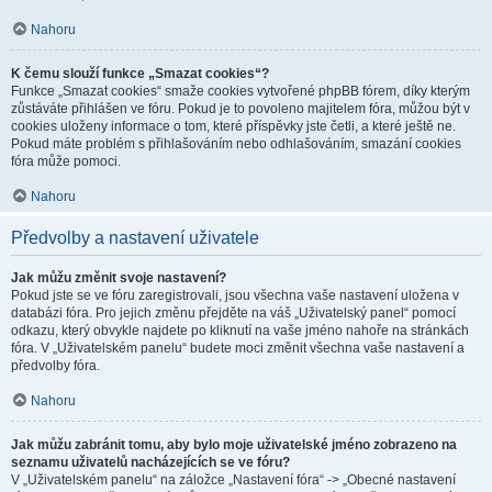
Nahoru
K čemu slouží funkce „Smazat cookies“?
Funkce „Smazat cookies“ smaže cookies vytvořené phpBB fórem, díky kterým
zůstáváte přihlášen ve fóru. Pokud je to povoleno majitelem fóra, můžou být v
cookies uloženy informace o tom, které příspěvky jste četli, a které ještě ne.
Pokud máte problém s přihlašováním nebo odhlašováním, smazání cookies
fóra může pomoci.
Nahoru
Předvolby a nastavení uživatele
Jak můžu změnit svoje nastavení?
Pokud jste se ve fóru zaregistrovali, jsou všechna vaše nastavení uložena v
databázi fóra. Pro jejich změnu přejděte na váš „Uživatelský panel“ pomocí
odkazu, který obvykle najdete po kliknutí na vaše jméno nahoře na stránkách
fóra. V „Uživatelském panelu“ budete moci změnit všechna vaše nastavení a
předvolby fóra.
Nahoru
Jak můžu zabránit tomu, aby bylo moje uživatelské jméno zobrazeno na
seznamu uživatelů nacházejících se ve fóru?
V „Uživatelském panelu“ na záložce „Nastavení fóra“ -> „Obecné nastavení