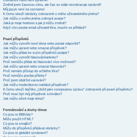
Zobrazení časů není správné!
Změnil jsem časovou zónu, ale čas se stále nezobrazuje správně!
Můj jazyk není na seznamu!
K čemu slouží obrázky zobrazené u mého uživatelského jména?
Jak můžu u svého jména zobrazit avatar?
Jaká je moje hodnost a jak ji můžu změnit?
Když chci poslat email uživateli fóra, musím se přihlásit?
Psaní příspěvků
Jak můžu vytvořit nové téma nebo poslat odpověď?
Jak můžu upravit nebo smazat příspěvek?
Jak můžu přidat ke svým příspěvků podpis?
Jak můžu vytvořit hlasování/anketu?
Proč nemůžu přidat do hlasování více možností?
Jak můžu upravit nebo smazat hlasování?
Proč nemám přístup do určitého fóra?
Proč nemůžu posílat přílohy?
Proč jsem obdržel varování?
Jak můžu moderátorovi nahlásit příspěvek?
K čemu slouží tlačítko „Uložit jako rozepsanou zprávu“ zobrazené při psaní příspěvku?
Proč musí být můj příspěvek schválen?
Jak můžu oživit moje téma?
Formátování a druhy témat
Co jsou to BBKódy?
Můžu použít HTML?
Co jsou to smajlíci?
Můžu do příspěvků přidávat obrázky?
Co jsou to globální oznámení?