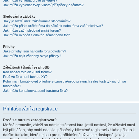
Jak můžu vyhledat určité uživatele?
Jak můžu vyhledat svoje vlastní příspěvky a témata?
Sledování a záložky
Jaký je rozdíl mezi záložkami a sledováním?
Jak můžu přidat určité téma do záložek nebo téma začít sledovat?
Jak můžu začít sledovat určité fórum?
Jak můžu ukončit sledování témat nebo fór?
Přílohy
Jaké přílohy jsou na tomto fóru povoleny?
Jak můžu najít všechny svoje přílohy?
Záležitosti týkající se phpBB
Kdo napsal toto diskusní fórum?
Proč ve fóru není funkce XY?
Koho mám kontaktovat ohledně stížnosti a/nebo právních záležitostí týkajících se
tohoto fóra?
Jak můžu kontaktovat administrátora fóra?
Přihlašování a registrace
Proč se musím zaregistrovat?
Možná nemusíte, záleží na administrátorovi fóra, jestli nastaví, že uživatel musí
být přihlášen, aby mohl odesílat příspěvky. Nicméně registrací získáte přístup k
dalším funkcím, které nejsou pro nepřihlášené uživatele dostupné, jako je