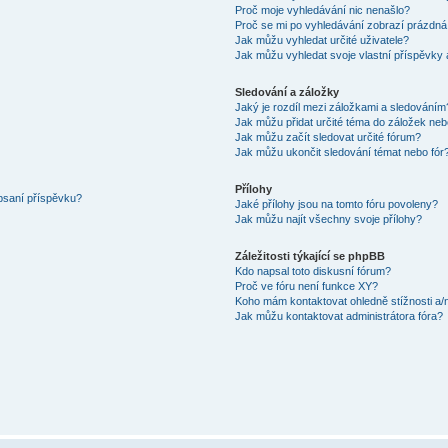
Proč moje vyhledávání nic nenašlo?
Proč se mi po vyhledávání zobrazí prázdná
Jak můžu vyhledat určité uživatele?
Jak můžu vyhledat svoje vlastní příspěvky
Sledování a záložky
Jaký je rozdíl mezi záložkami a sledováním
Jak můžu přidat určité téma do záložek neb
Jak můžu začít sledovat určité fórum?
Jak můžu ukončit sledování témat nebo fór
Přílohy
 psaní příspěvku?
Jaké přílohy jsou na tomto fóru povoleny?
Jak můžu najít všechny svoje přílohy?
Záležitosti týkající se phpBB
Kdo napsal toto diskusní fórum?
Proč ve fóru není funkce XY?
Koho mám kontaktovat ohledně stížnosti a/ne
Jak můžu kontaktovat administrátora fóra?