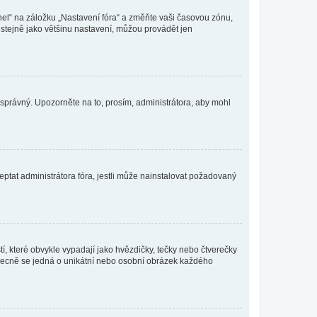
nel“ na záložku „Nastavení fóra“ a změňte vaši časovou zónu,
stejně jako většinu nastavení, můžou provádět jen
nesprávný. Upozorněte na to, prosím, administrátora, aby mohl
ptat administrátora fóra, jestli může nainstalovat požadovaný
í, které obvykle vypadají jako hvězdičky, tečky nebo čtverečky
 a obecně se jedná o unikátní nebo osobní obrázek každého