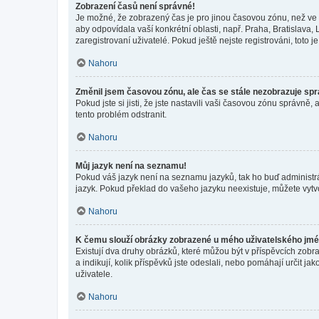
Zobrazení časů není správné!
Je možné, že zobrazený čas je pro jinou časovou zónu, než ve k
aby odpovídala vaší konkrétní oblasti, např. Praha, Bratislav
zaregistrovaní uživatelé. Pokud ještě nejste registrováni, toto je
Nahoru
Změnil jsem časovou zónu, ale čas se stále nezobrazuje sp
Pokud jste si jisti, že jste nastavili vaši časovou zónu správn
tento problém odstranit.
Nahoru
Můj jazyk není na seznamu!
Pokud váš jazyk není na seznamu jazyků, tak ho buď administrát
jazyk. Pokud překlad do vašeho jazyku neexistuje, můžete vytv
Nahoru
K čemu slouží obrázky zobrazené u mého uživatelského jm
Existují dva druhy obrázků, které můžou být v příspěvcích zobr
a indikují, kolik příspěvků jste odeslali, nebo pomáhají určit 
uživatele.
Nahoru