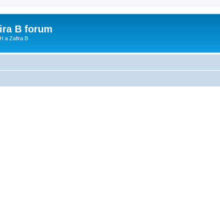
fira B forum
H a Zafira B