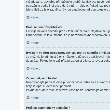
vyžadováno, aby před přihlášením proběhla aktivace nově regis
pokračujte podle instrukcí, které v něm najdete. Pokud jste re
jste si jistí, že jste zadali správnou emailovou adresu, zkuste 
Nahoru
Proč se nemůžu přihlásit?
Existuje několik důvodů, proč k tomu může dojít. Nejdříve se ujis
zabanováni. Je také možné, že je na webu chyba v nastavení, k
Nahoru
Byl jsem ve fóru zaregistrovaný, ale teď se nemůžu přihlásit
Je možné, že administrátor z nějakého důvodu deaktivoval nebo 
databáze. Pokud je to váš případ, zaregistrujte se znovu a pokus
Nahoru
Zapomněl jsem heslo!
Nepropadejte panice! Vaše původní heslo nelze sice získat zpě
brzy se opět budete moci přihlásit.
Pokud nebudete moci resetovat vaše heslo, kontaktujte administ
Nahoru
Proč se automaticky odhlašuji?