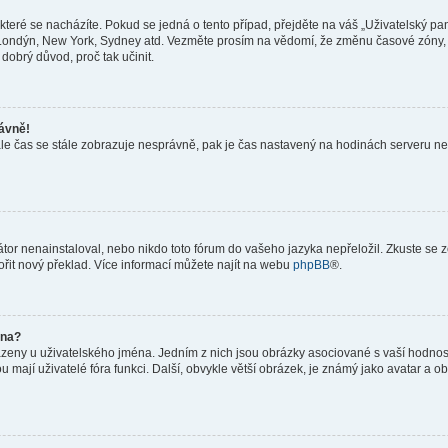
teré se nacházíte. Pokud se jedná o tento případ, přejděte na váš „Uživatelský pa
a, Londýn, New York, Sydney atd. Vezměte prosím na vědomí, že změnu časové zóny, 
 dobrý důvod, proč tak učinit.
rávně!
ě, ale čas se stále zobrazuje nesprávně, pak je čas nastavený na hodinách serveru 
or nenainstaloval, nebo nikdo toto fórum do vašeho jazyka nepřeložil. Zkuste se ze
ořit nový překlad. Více informací můžete najít na webu
phpBB
®.
éna?
azeny u uživatelského jména. Jedním z nich jsou obrázky asociované s vaší hodnost
jakou mají uživatelé fóra funkci. Další, obvykle větší obrázek, je známý jako avatar