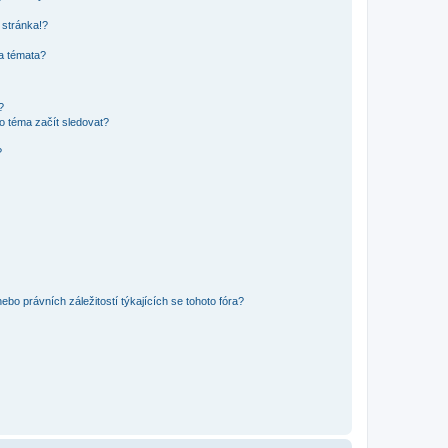
 stránka!?
 a témata?
?
o téma začít sledovat?
?
bo právních záležitostí týkajících se tohoto fóra?