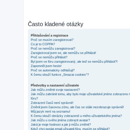
Často kladené otázky
Přihlašování a registrace
Proč se musím zaregistrovat?
Co je to COPPA?
Proč se nemůžu zaregistrovat?
Zaregistroval jsem se, ale nemůžu se přihlásit!
Proč se nemůžu přihlásit?
Byl jsem ve fóru zaregistrovaný, ale teď se nemůžu přihlásit?!
Zapomněl jsem heslo!
Proč se automaticky odhlašuji?
K čemu slouží funkce „Smazat cookies“?
Předvolby a nastavení uživatele
Jak můžu změnit svoje nastavení?
Jak můžu zabránit tomu, aby bylo moje uživatelské jméno zobrazeno 
fóru?
Zobrazení časů není správné!
Změnil jsem časovou zónu, ale čas se stále nezobrazuje správně!
Můj jazyk není na seznamu!
K čemu slouží obrázky zobrazené u mého uživatelského jména?
Jak můžu u svého jména zobrazit avatar?
Jaká je moje hodnost a jak ji můžu změnit?
Když chci poslat email uživateli fóra, musím se přihlásit?