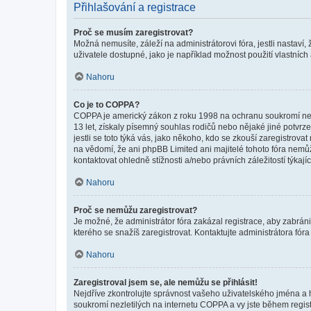
Přihlašování a registrace
Proč se musím zaregistrovat?
Možná nemusíte, záleží na administrátorovi fóra, jestli nastaví,
uživatele dostupné, jako je například možnost použití vlastních
Nahoru
Co je to COPPA?
COPPA je americký zákon z roku 1998 na ochranu soukromí nezl
13 let, získaly písemný souhlas rodičů nebo nějaké jiné potvrze
jestli se toto týká vás, jako někoho, kdo se zkouší zaregistro
na vědomí, že ani phpBB Limited ani majitelé tohoto fóra nem
kontaktovat ohledně stížnosti a/nebo právních záležitostí týkajíc
Nahoru
Proč se nemůžu zaregistrovat?
Je možné, že administrátor fóra zakázal registrace, aby zabrán
kterého se snažíš zaregistrovat. Kontaktujte administrátora fór
Nahoru
Zaregistroval jsem se, ale nemůžu se přihlásit!
Nejdříve zkontrolujte správnost vašeho uživatelského jména a 
soukromí nezletilých na internetu COPPA a vy jste během registr