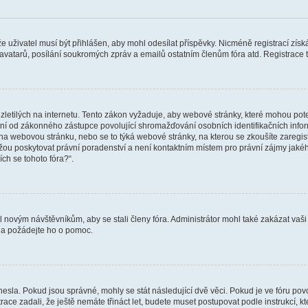
 že uživatel musí být přihlášen, aby mohl odesílat příspěvky. Nicméně registrací zís
 avatarů, posílání soukromých zpráv a emailů ostatním členům fóra atd. Registrace t
etilých na internetu. Tento zákon vyžaduje, aby webové stránky, které mohou pot
ní od zákonného zástupce povolující shromažďování osobních identifikačních informac
vat na webovou stránku, nebo se to týká webové stránky, na kterou se zkoušíte zareg
ůžou poskytovat právní poradenství a není kontaktním místem pro právní zájmy ja
ích se tohoto fóra?“.
il novým návštěvníkům, aby se stali členy fóra. Administrátor mohl také zakázat va
a a požádejte ho o pomoc.
hesla. Pokud jsou správné, mohly se stát následující dvě věci. Pokud je ve fóru 
ace zadali, že ještě nemáte třináct let, budete muset postupovat podle instrukcí, kt