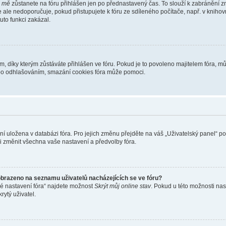
i mě
zůstanete na fóru přihlášen jen po přednastavený čas. To slouží k zabránění zn
se ale nedoporučuje, pokud přistupujete k fóru ze sdíleného počítače, např. v kniho
tuto funkci zakázal.
díky kterým zůstáváte přihlášen ve fóru. Pokud je to povoleno majitelem fóra, můž
nebo odhlašováním, smazání cookies fóra může pomoci.
ení uložena v databázi fóra. Pro jejich změnu přejděte na váš „Uživatelský panel“ p
i změnit všechna vaše nastavení a předvolby fóra.
obrazeno na seznamu uživatelů nacházejících se ve fóru?
né nastavení fóra“ najdete možnost
Skrýt můj online stav
. Pokud u této možnosti nas
rytý uživatel.