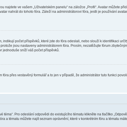
ou najdete ve vašem „Uživatelském panelu“ na záložce „Profil“. Avatar můžete přida
vatar nahrát do tohoto fóra. Záleží na administrátorovi fóra, jestli je používání ava
ndikují počet příspěvků, které jste do fóra odeslali, nebo slouží k identifikaci urč
protože jsou nastaveny administrátorem fóra. Prosím, nezatěžujte fórum zbytečným 
or jednoduše sníží váš počet příspěvků.
 fóra přes vestavěný formulář a to jen v případě, že administrátor tuto funkci povo
vé téma“. Pro odeslání odpovědi do existujícího tématu klikněte na tlačítko „Odpově
ra a tématu můžete najít seznam oprávnění, které v konkrétním fóru a tématu máte.