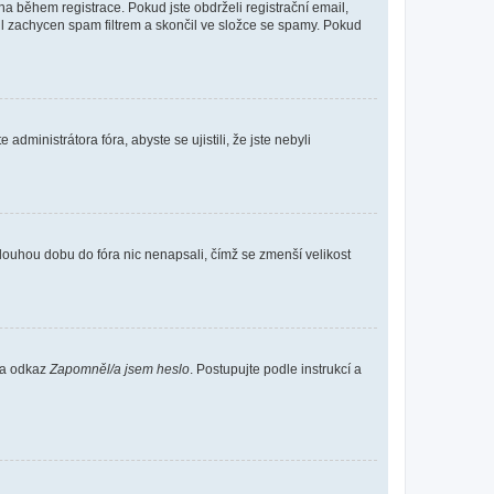
 během registrace. Pokud jste obdrželi registrační email,
ail zachycen spam filtrem a skončil ve složce se spamy. Pokud
dministrátora fóra, abyste se ujistili, že jste nebyli
louhou dobu do fóra nic nenapsali, čímž se zmenší velikost
 na odkaz
Zapomněl/a jsem heslo
. Postupujte podle instrukcí a