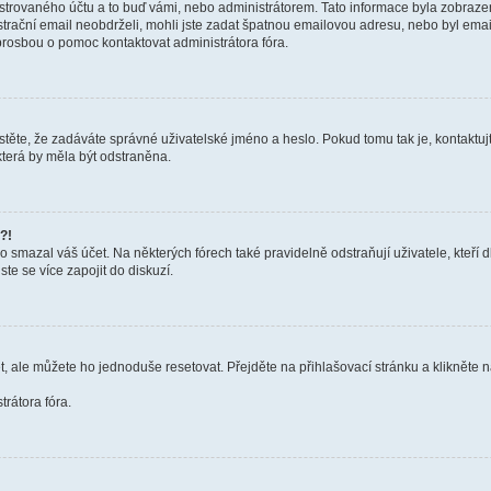
trovaného účtu a to buď vámi, nebo administrátorem. Tato informace byla zobrazena
gistrační email neobdrželi, mohli jste zadat špatnou emailovou adresu, nebo byl em
s prosbou o pomoc kontaktovat administrátora fóra.
těte, že zadáváte správné uživatelské jméno a heslo. Pokud tomu tak je, kontaktujte a
terá by měla být odstraněna.
?!
smazal váš účet. Na některých fórech také pravidelně odstraňují uživatele, kteří d
te se více zapojit do diskuzí.
t, ale můžete ho jednoduše resetovat. Přejděte na přihlašovací stránku a klikněte
rátora fóra.