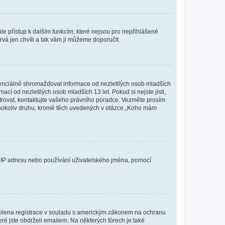
káte přístup k dalším funkcím, které nejsou pro nepřihlášené
rvá jen chvíli a tak vám ji můžeme doporučit.
enciálně shromažďovat informace od nezletilých osob mladších
í od nezletilých osob mladších 13 let. Pokud si nejste jisti,
istrovat, kontaktujte vašeho právního poradce. Vezměte prosím
kéhokoliv druhu, kromě těch uvedených v otázce „Koho mám
ši IP adresu nebo používání uživatelského jména, pomocí
povolena registrace v souladu s americkým zákonem na ochranu
eré jste obdrželi emailem. Na některých fórech je také