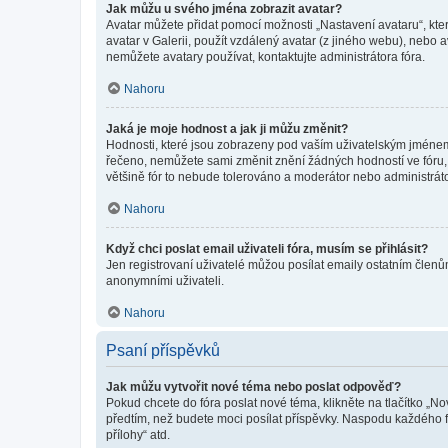
Jak můžu u svého jména zobrazit avatar?
Avatar můžete přidat pomocí možnosti „Nastavení avataru“, kter
avatar v Galerii, použít vzdálený avatar (z jiného webu), nebo a
nemůžete avatary používat, kontaktujte administrátora fóra.
Nahoru
Jaká je moje hodnost a jak ji můžu změnit?
Hodnosti, které jsou zobrazeny pod vaším uživatelským jménem, i
řečeno, nemůžete sami změnit znění žádných hodností ve fóru, 
většině fór to nebude tolerováno a moderátor nebo administrát
Nahoru
Když chci poslat email uživateli fóra, musím se přihlásit?
Jen registrovaní uživatelé můžou posílat emaily ostatním členům
anonymními uživateli.
Nahoru
Psaní příspěvků
Jak můžu vytvořit nové téma nebo poslat odpověď?
Pokud chcete do fóra poslat nové téma, klikněte na tlačítko „No
předtím, než budete moci posílat příspěvky. Naspodu každého fó
přílohy“ atd.