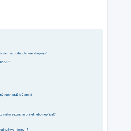
ak se můžu stát členem skupiny?
 barvu?
ný nebo urážlivý email!
o/z mého seznamu přátel nebo nepřátel?
jednotlivých fórech?