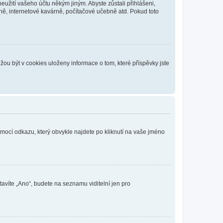
eužití vašeho účtu někým jiným. Abyste zůstali přihlášeni,
vně, internetové kavárně, počítačové učebně atd. Pokud toto
ou být v cookies uloženy informace o tom, které příspěvky jste
omocí odkazu, který obvykle najdete po kliknutí na vaše jméno
tavíte „Ano“, budete na seznamu viditelní jen pro