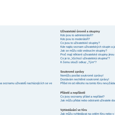
Uživatelské úrovně a skupiny
Kdo jsou to administrátoři?
Kdo jsou to moderátoři?
Co jsou to uživatelské skupiny?
Kde najdu seznam uživatelských skupin a j
Jak se můžu stát vedoucím skupiny?
Proč mají některé uživatelské skupiny jinou
Co je to „Výchozí uživatelská skupina“?
K čemu slouží odkaz „Tým“?
Soukromé zprávy
Nemůžu posílat soukromé zprávy!
Dostávám nechtěné soukromé zprávy!
na seznamu uživatelů nacházejících se ve
Přišel mi od někoho na tomto fóru nevyžáda
Přátelé a nepřátelé
Co jsou seznamy přátel a nepřátel?
Jak můžu přidat nebo odstranit uživatele d
Vyhledávání ve fóru
Jak můžu vyhledávat na celém fóru nebo v 