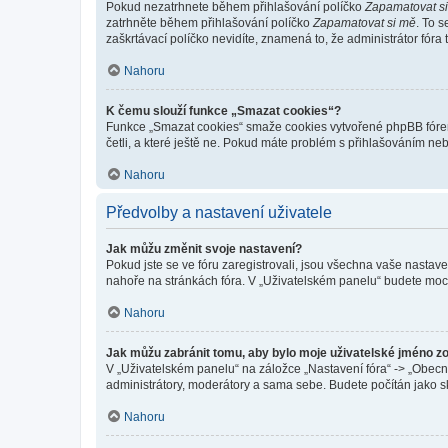
Pokud nezatrhnete během přihlašování políčko
Zapamatovat s
zatrhněte během přihlašování políčko
Zapamatovat si mě
. To 
zaškrtávací políčko nevidíte, znamená to, že administrátor fóra 
Nahoru
K čemu slouží funkce „Smazat cookies“?
Funkce „Smazat cookies“ smaže cookies vytvořené phpBB fórem, 
četli, a které ještě ne. Pokud máte problém s přihlašováním 
Nahoru
Předvolby a nastavení uživatele
Jak můžu změnit svoje nastavení?
Pokud jste se ve fóru zaregistrovali, jsou všechna vaše nastav
nahoře na stránkách fóra. V „Uživatelském panelu“ budete moc
Nahoru
Jak můžu zabránit tomu, aby bylo moje uživatelské jméno z
V „Uživatelském panelu“ na záložce „Nastavení fóra“ -> „Obec
administrátory, moderátory a sama sebe. Budete počítán jako sk
Nahoru