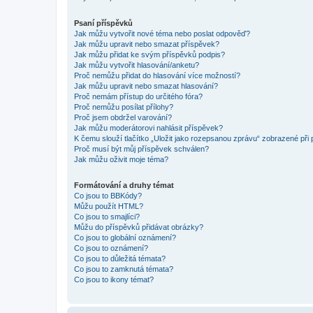
Psaní příspěvků
Jak můžu vytvořit nové téma nebo poslat odpověď?
Jak můžu upravit nebo smazat příspěvek?
Jak můžu přidat ke svým příspěvků podpis?
Jak můžu vytvořit hlasování/anketu?
Proč nemůžu přidat do hlasování více možností?
Jak můžu upravit nebo smazat hlasování?
Proč nemám přístup do určitého fóra?
Proč nemůžu posílat přílohy?
Proč jsem obdržel varování?
Jak můžu moderátorovi nahlásit příspěvek?
K čemu slouží tlačítko „Uložit jako rozepsanou zprávu“ zobrazené při
Proč musí být můj příspěvek schválen?
Jak můžu oživit moje téma?
Formátování a druhy témat
Co jsou to BBKódy?
Můžu použít HTML?
Co jsou to smajlíci?
Můžu do příspěvků přidávat obrázky?
Co jsou to globální oznámení?
Co jsou to oznámení?
Co jsou to důležitá témata?
Co jsou to zamknutá témata?
Co jsou to ikony témat?