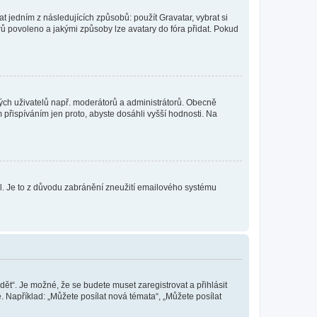
t jedním z následujících způsobů: použít Gravatar, vybrat si
tarů povoleno a jakými způsoby lze avatary do fóra přidat. Pokud
itých uživatelů např. moderátorů a administrátorů. Obecně
přispíváním jen proto, abyste dosáhli vyšší hodnosti. Na
lil. Je to z důvodu zabránění zneužití emailového systému
dět“. Je možné, že se budete muset zaregistrovat a přihlásit
 Například: „Můžete posílat nová témata“, „Můžete posílat