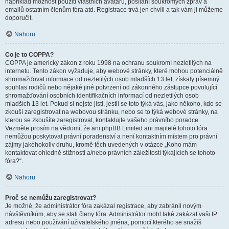
například možnost použití vlastních avatarů, posílání soukromých zpráv a
emailů ostatním členům fóra atd. Registrace trvá jen chvíli a tak vám ji můžeme
doporučit.
Nahoru
Co je to COPPA?
COPPA je americký zákon z roku 1998 na ochranu soukromí nezletilých na
internetu. Tento zákon vyžaduje, aby webové stránky, které mohou potenciálně
shromažďovat informace od nezletilých osob mladších 13 let, získaly písemný
souhlas rodičů nebo nějaké jiné potvrzení od zákonného zástupce povolující
shromažďování osobních identifikačních informací od nezletilých osob
mladších 13 let. Pokud si nejste jisti, jestli se toto týká vás, jako někoho, kdo se
zkouší zaregistrovat na webovou stránku, nebo se to týká webové stránky, na
kterou se zkoušíte zaregistrovat, kontaktujte vašeho právního poradce.
Vezměte prosím na vědomí, že ani phpBB Limited ani majitelé tohoto fóra
nemůžou poskytovat právní poradenství a není kontaktním místem pro právní
zájmy jakéhokoliv druhu, kromě těch uvedených v otázce „Koho mám
kontaktovat ohledně stížnosti a/nebo právních záležitostí týkajících se tohoto
fóra?“.
Nahoru
Proč se nemůžu zaregistrovat?
Je možné, že administrátor fóra zakázal registrace, aby zabránil novým
návštěvníkům, aby se stali členy fóra. Administrátor mohl také zakázat vaši IP
adresu nebo používání uživatelského jména, pomocí kterého se snažíš