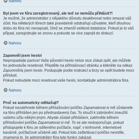
Nahoru
Byl jsem ve fóru zaregistrovaný, ale teď se nemůžu přihlásit?!
Je možné, že administrátor z nějakého důvodu deaktivoval nebo smazal váš
účet. Na některých fórech také pravidelně odstraňují uživatele, kteří dlouhou
dobu do fóra nic nenapsali, čímž se zmenší velikost databáze. Pokud je to váš
případ, zaregistrujte se znovu a pokuste se více zapojit do diskuzí.
Nahoru
Zapomněl jsem heslo!
Nepropadejte panice! Vaše původní heslo nelze sice získat zpět, ale můžete
ho jednoduše resetovat. Přejděte na přihlašovací stránku a klikněte na odkaz
Zapomněl/a jsem heslo
. Postupujte podle instrukcí a brzy se opět budete moci
přihlásit.
Pokud nebudete moci resetovat vaše heslo, kontaktujte administrátora fóra.
Nahoru
Proč se automaticky odhlašuji?
Pokud nezatrhnete během přihlašování políčko
Zapamatovat si mě
zůstanete
na fóru přihlášen jen po přednastavený čas. To slouží k zabránění zneužití
vašeho účtu někým jiným. Abyste zůstali přihlášeni, zatrhněte během
přihlašování políčko
Zapamatovat si mě
. To se ale nedoporučuje, pokud
přistupujete k fóru ze sdíleného počítače, např. v knihovně, internetové
kavárně, počítačové učebně atd. Pokud toto zaškrtávací políčko nevidíte,
znamená to, že administrátor fóra tuto funkci zakázal.