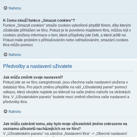
Nahoru
K čemu slouží funkce „Smazat cookies“?
Funkce „Smazat cookies“ smaže cookies vytvořené phpBB fórem, díky kterým
zůstáváte přihlášen ve fóru. Pokud je to povoleno majitelem fóra, můžou být v
cookies uloženy informace o tom, které příspěvky jste četli, a které ještě ne.
Pokud máte problém s přihlašováním nebo odhlašováním, smazání cookies
fóra může pomoci.
Nahoru
Předvolby a nastavení uživatele
Jak můžu změnit svoje nastavení?
Pokud jste se ve fóru zaregistrovali, jsou všechna vaše nastavení uložena v
databázi fóra. Pro jejich změnu přejděte na váš „Uživatelský panel“ pomocí
odkazu, který obvykle najdete po kliknutí na vaše jméno nahoře na stránkách
fóra. V „Uživatelském panelu“ budete moci změnit všechna vaše nastavení a
předvolby fóra.
Nahoru
Jak můžu zabránit tomu, aby bylo moje uživatelské jméno zobrazeno na
seznamu uživatelů nacházejících se ve fóru?
V „Uživatelském panelu“ na záložce „Nastavení fóra“ -> „Obecné nastavení