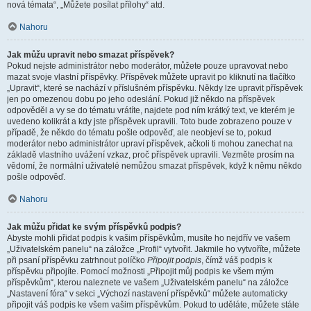
nová témata“, „Můžete posílat přílohy“ atd.
Nahoru
Jak můžu upravit nebo smazat příspěvek?
Pokud nejste administrátor nebo moderátor, můžete pouze upravovat nebo
mazat svoje vlastní příspěvky. Příspěvek můžete upravit po kliknutí na tlačítko
„Upravit“, které se nachází v příslušném příspěvku. Někdy lze upravit příspěvek
jen po omezenou dobu po jeho odeslání. Pokud již někdo na příspěvek
odpověděl a vy se do tématu vrátíte, najdete pod ním krátký text, ve kterém je
uvedeno kolikrát a kdy jste příspěvek upravili. Toto bude zobrazeno pouze v
případě, že někdo do tématu pošle odpověď, ale neobjeví se to, pokud
moderátor nebo administrátor upraví příspěvek, ačkoli ti mohou zanechat na
základě vlastního uvážení vzkaz, proč příspěvek upravili. Vezměte prosím na
vědomí, že normální uživatelé nemůžou smazat příspěvek, když k němu někdo
pošle odpověď.
Nahoru
Jak můžu přidat ke svým příspěvků podpis?
Abyste mohli přidat podpis k vašim příspěvkům, musíte ho nejdřív ve vašem
„Uživatelském panelu“ na záložce „Profil“ vytvořit. Jakmile ho vytvoříte, můžete
při psaní příspěvku zatrhnout políčko
Připojit podpis
, čímž váš podpis k
příspěvku připojíte. Pomocí možnosti „Připojit můj podpis ke všem mým
příspěvkům“, kterou naleznete ve vašem „Uživatelském panelu“ na záložce
„Nastavení fóra“ v sekci „Výchozí nastavení příspěvků“ můžete automaticky
připojit váš podpis ke všem vašim příspěvkům. Pokud to uděláte, můžete stále