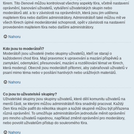
fórem. Tito členové můžou kontrolovat všechny aspekty fóra, včetně nastavení
oprávnění, banování uživatelů, vytváření uživatelských skupin nebo
moderátorů atd. a to v závislosti na oprávněních, která jsou jim udělena
majitelem fóra nebo dalšími administrátory. Administrátoři také můžou mít ve
všech fórech úplné moderátorské schopnosti, opět v závislosti na nastavení
provedeném majitelem fóra nebo dalšími administrátory.
Nahoru
Kdo jsou to moderátoři?
Moderátoři jsou uživatelé (nebo skupiny uživatelů), kteří se starají o
každodenní chod fóra. Mají pravomoc k upravování a mazání příspěvků a
zamykání, odemykání, přesunování, mazání a rozdělování témat ve fórech,
která moderují. Obecně jsou moderátoři přítomni, aby zabraňovali uživatelů v
psaní mimo téma nebo v posílání hanlivých nebo urážlivých materiálů.
Nahoru
Co jsou to uživatelské skupiny?
Uživatelské skupiny jsou skupiny uživatelů, které dělí komunitu uživatelů na
menší části, se kterými můžou administrátoři fóra snadněji pracovat. Každý
člen fóra může patřit do několika skupin a každé skupině můžou být přiřazena
různá oprávnění. To umožňuje administrátorům jednoduše měnit oprávnění
pro mnoho uživatelů najednou, například změnit oprávnění pro moderátory,
nebo povolit uživatelům přístup do soukromého fóra.
Nahoru