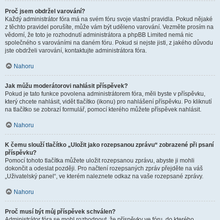
Proč jsem obdržel varování?
Každý administrátor fóra má na svém fóru svoje vlastní pravidla. Pokud nějaké
z těchto pravidel porušíte, může vám být uděleno varování. Vezměte prosím na
vědomí, že toto je rozhodnutí administrátora a phpBB Limited nemá nic
společného s varováními na daném fóru. Pokud si nejste jisti, z jakého důvodu
jste obdrželi varování, kontaktujte administrátora fóra.
Nahoru
Jak můžu moderátorovi nahlásit příspěvek?
Pokud je tato funkce povolena administrátorem fóra, měli byste v příspěvku,
který chcete nahlásit, vidět tlačítko (ikonu) pro nahlášení příspěvku. Po kliknutí
na tlačítko se zobrazí formulář, pomocí kterého můžete příspěvek nahlásit.
Nahoru
K čemu slouží tlačítko „Uložit jako rozepsanou zprávu“ zobrazené při psaní
příspěvku?
Pomocí tohoto tlačítka můžete uložit rozepsanou zprávu, abyste ji mohli
dokončit a odeslat později. Pro načtení rozepsaných zpráv přejděte na váš
„Uživatelský panel“, ve kterém naleznete odkaz na vaše rozepsané zprávy.
Nahoru
Proč musí být můj příspěvek schválen?
Administrátor fóra se mohl rozhodnout, že příspěvky ve fóru, do kterého