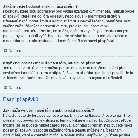
Jaká je moje hodnost a jak ji můžu změnit?
Hodnosti, které jsou zobrazeny pod vaším uživatelským jménem, indikují počet
příspěvků, které jste do fóra odeslali, nebo slouží k identifikaci určitých
uživatelů např. moderátorů a administrátorů. Obecně řečeno, nemůžete sami
změnit znění žádných hodností ve fóru, protože jsou nastaveny
administrátorem fóra. Prosím, nezatěžujte fórum zbytečným přispíváním jen
proto, abyste dosáhli vyšší hodnosti. Na většině fór to nebude tolerováno a
moderátor nebo administrátor jednoduše sníží váš počet příspěvků.
Nahoru
Když chci poslat email uživateli fóra, musím se přihlásit?
Jen registrovaní uživatelé můžou posílat emaily ostatním členům fóra přes
vestavěný formulář a to jen v případě, že administrátor tuto funkci povolil. Je to
z důvodu zabránění zneužití emailového systému anonymními uživateli.
Nahoru
Psaní příspěvků
Jak můžu vytvořit nové téma nebo poslat odpověď?
Pokud chcete do fóra poslat nové téma, klikněte na tlačítko „Nové téma“. Pro
odeslání odpovědi do existujícího tématu klikněte na tlačítko „Odpovědět“. Je
možné, že se budete muset zaregistrovat a přihlásit předtím, než budete moci
posílat příspěvky. Naspodu každého fóra a tématu můžete najít seznam
oprávnění, které v konkrétním fóru a tématu máte. Například: „Můžete posílat