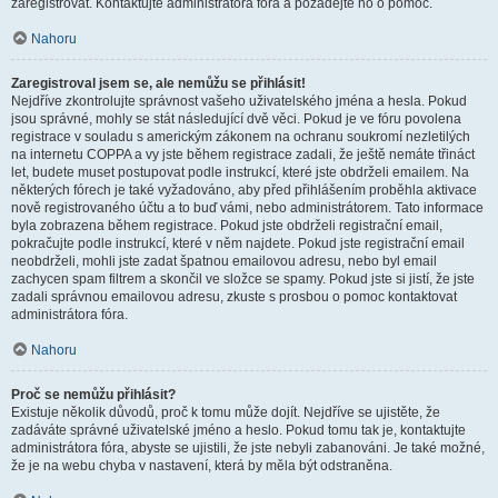
zaregistrovat. Kontaktujte administrátora fóra a požádejte ho o pomoc.
Nahoru
Zaregistroval jsem se, ale nemůžu se přihlásit!
Nejdříve zkontrolujte správnost vašeho uživatelského jména a hesla. Pokud
jsou správné, mohly se stát následující dvě věci. Pokud je ve fóru povolena
registrace v souladu s americkým zákonem na ochranu soukromí nezletilých
na internetu COPPA a vy jste během registrace zadali, že ještě nemáte třináct
let, budete muset postupovat podle instrukcí, které jste obdrželi emailem. Na
některých fórech je také vyžadováno, aby před přihlášením proběhla aktivace
nově registrovaného účtu a to buď vámi, nebo administrátorem. Tato informace
byla zobrazena během registrace. Pokud jste obdrželi registrační email,
pokračujte podle instrukcí, které v něm najdete. Pokud jste registrační email
neobdrželi, mohli jste zadat špatnou emailovou adresu, nebo byl email
zachycen spam filtrem a skončil ve složce se spamy. Pokud jste si jistí, že jste
zadali správnou emailovou adresu, zkuste s prosbou o pomoc kontaktovat
administrátora fóra.
Nahoru
Proč se nemůžu přihlásit?
Existuje několik důvodů, proč k tomu může dojít. Nejdříve se ujistěte, že
zadáváte správné uživatelské jméno a heslo. Pokud tomu tak je, kontaktujte
administrátora fóra, abyste se ujistili, že jste nebyli zabanováni. Je také možné,
že je na webu chyba v nastavení, která by měla být odstraněna.