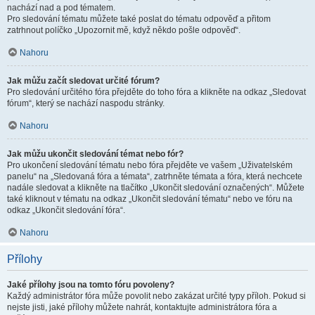
nachází nad a pod tématem.
Pro sledování tématu můžete také poslat do tématu odpověď a přitom
zatrhnout políčko „Upozornit mě, když někdo pošle odpověď“.
Nahoru
Jak můžu začít sledovat určité fórum?
Pro sledování určitého fóra přejděte do toho fóra a klikněte na odkaz „Sledovat
fórum“, který se nachází naspodu stránky.
Nahoru
Jak můžu ukončit sledování témat nebo fór?
Pro ukončení sledování tématu nebo fóra přejděte ve vašem „Uživatelském
panelu“ na „Sledovaná fóra a témata“, zatrhněte témata a fóra, která nechcete
nadále sledovat a klikněte na tlačítko „Ukončit sledování označených“. Můžete
také kliknout v tématu na odkaz „Ukončit sledování tématu“ nebo ve fóru na
odkaz „Ukončit sledování fóra“.
Nahoru
Přílohy
Jaké přílohy jsou na tomto fóru povoleny?
Každý administrátor fóra může povolit nebo zakázat určité typy příloh. Pokud si
nejste jisti, jaké přílohy můžete nahrát, kontaktujte administrátora fóra a