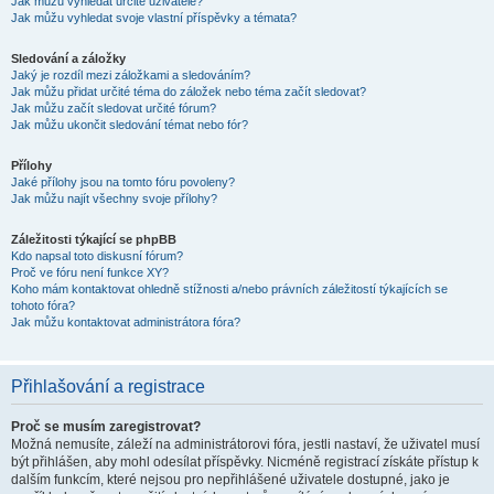
Jak můžu vyhledat určité uživatele?
Jak můžu vyhledat svoje vlastní příspěvky a témata?
Sledování a záložky
Jaký je rozdíl mezi záložkami a sledováním?
Jak můžu přidat určité téma do záložek nebo téma začít sledovat?
Jak můžu začít sledovat určité fórum?
Jak můžu ukončit sledování témat nebo fór?
Přílohy
Jaké přílohy jsou na tomto fóru povoleny?
Jak můžu najít všechny svoje přílohy?
Záležitosti týkající se phpBB
Kdo napsal toto diskusní fórum?
Proč ve fóru není funkce XY?
Koho mám kontaktovat ohledně stížnosti a/nebo právních záležitostí týkajících se
tohoto fóra?
Jak můžu kontaktovat administrátora fóra?
Přihlašování a registrace
Proč se musím zaregistrovat?
Možná nemusíte, záleží na administrátorovi fóra, jestli nastaví, že uživatel musí
být přihlášen, aby mohl odesílat příspěvky. Nicméně registrací získáte přístup k
dalším funkcím, které nejsou pro nepřihlášené uživatele dostupné, jako je