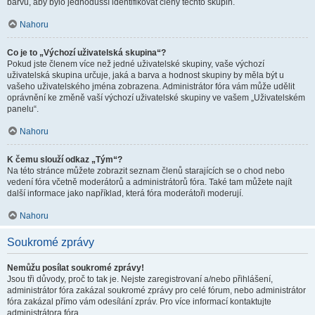
barvu, aby bylo jednodušší identifikovat členy těchto skupin.
Nahoru
Co je to „Výchozí uživatelská skupina“?
Pokud jste členem více než jedné uživatelské skupiny, vaše výchozí
uživatelská skupina určuje, jaká a barva a hodnost skupiny by měla být u
vašeho uživatelského jména zobrazena. Administrátor fóra vám může udělit
oprávnění ke změně vaší výchozí uživatelské skupiny ve vašem „Uživatelském
panelu“.
Nahoru
K čemu slouží odkaz „Tým“?
Na této stránce můžete zobrazit seznam členů starajících se o chod nebo
vedení fóra včetně moderátorů a administrátorů fóra. Také tam můžete najít
další informace jako například, která fóra moderátoři moderují.
Nahoru
Soukromé zprávy
Nemůžu posílat soukromé zprávy!
Jsou tři důvody, proč to tak je. Nejste zaregistrovaní a/nebo přihlášení,
administrátor fóra zakázal soukromé zprávy pro celé fórum, nebo administrátor
fóra zakázal přímo vám odesílání zpráv. Pro více informací kontaktujte
administrátora fóra.