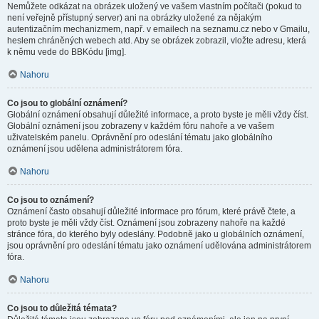
Nemůžete odkázat na obrázek uložený ve vašem vlastním počítači (pokud to
není veřejně přístupný server) ani na obrázky uložené za nějakým
autentizačním mechanizmem, např. v emailech na seznamu.cz nebo v Gmailu,
heslem chráněných webech atd. Aby se obrázek zobrazil, vložte adresu, která
k němu vede do BBKódu [img].
Nahoru
Co jsou to globální oznámení?
Globální oznámení obsahují důležité informace, a proto byste je měli vždy číst.
Globální oznámení jsou zobrazeny v každém fóru nahoře a ve vašem
uživatelském panelu. Oprávnění pro odeslání tématu jako globálního
oznámení jsou udělena administrátorem fóra.
Nahoru
Co jsou to oznámení?
Oznámení často obsahují důležité informace pro fórum, které právě čtete, a
proto byste je měli vždy číst. Oznámení jsou zobrazeny nahoře na každé
stránce fóra, do kterého byly odeslány. Podobně jako u globálních oznámení,
jsou oprávnění pro odeslání tématu jako oznámení udělována administrátorem
fóra.
Nahoru
Co jsou to důležitá témata?