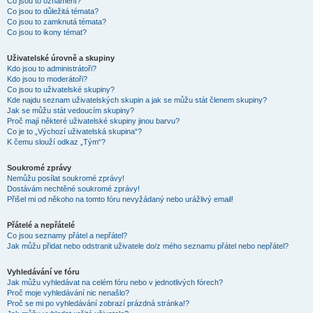
Co jsou to oznámení?
Co jsou to důležitá témata?
Co jsou to zamknutá témata?
Co jsou to ikony témat?
Uživatelské úrovně a skupiny
Kdo jsou to administrátoři?
Kdo jsou to moderátoři?
Co jsou to uživatelské skupiny?
Kde najdu seznam uživatelských skupin a jak se můžu stát členem skupiny?
Jak se můžu stát vedoucím skupiny?
Proč mají některé uživatelské skupiny jinou barvu?
Co je to „Výchozí uživatelská skupina“?
K čemu slouží odkaz „Tým“?
Soukromé zprávy
Nemůžu posílat soukromé zprávy!
Dostávám nechtěné soukromé zprávy!
Přišel mi od někoho na tomto fóru nevyžádaný nebo urážlivý email!
Přátelé a nepřátelé
Co jsou seznamy přátel a nepřátel?
Jak můžu přidat nebo odstranit uživatele do/z mého seznamu přátel nebo nepřátel?
Vyhledávání ve fóru
Jak můžu vyhledávat na celém fóru nebo v jednotlivých fórech?
Proč moje vyhledávání nic nenašlo?
Proč se mi po vyhledávání zobrazí prázdná stránka!?