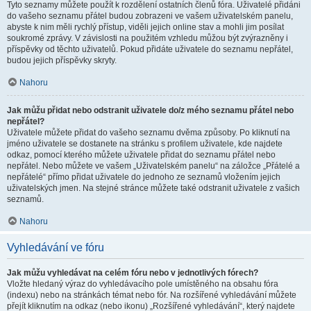
Tyto seznamy můžete použít k rozdělení ostatních členů fóra. Uživatelé přidáni
do vašeho seznamu přátel budou zobrazeni ve vašem uživatelském panelu,
abyste k nim měli rychlý přístup, viděli jejich online stav a mohli jim posílat
soukromé zprávy. V závislosti na použitém vzhledu můžou být zvýrazněny i
příspěvky od těchto uživatelů. Pokud přidáte uživatele do seznamu nepřátel,
budou jejich příspěvky skryty.
Nahoru
Jak můžu přidat nebo odstranit uživatele do/z mého seznamu přátel nebo
nepřátel?
Uživatele můžete přidat do vašeho seznamu dvěma způsoby. Po kliknutí na
jméno uživatele se dostanete na stránku s profilem uživatele, kde najdete
odkaz, pomocí kterého můžete uživatele přidat do seznamu přátel nebo
nepřátel. Nebo můžete ve vašem „Uživatelském panelu“ na záložce „Přátelé a
nepřátelé“ přímo přidat uživatele do jednoho ze seznamů vložením jejich
uživatelských jmen. Na stejné stránce můžete také odstranit uživatele z vašich
seznamů.
Nahoru
Vyhledávání ve fóru
Jak můžu vyhledávat na celém fóru nebo v jednotlivých fórech?
Vložte hledaný výraz do vyhledávacího pole umístěného na obsahu fóra
(indexu) nebo na stránkách témat nebo fór. Na rozšířené vyhledávání můžete
přejít kliknutím na odkaz (nebo ikonu) „Rozšířené vyhledávání“, který najdete