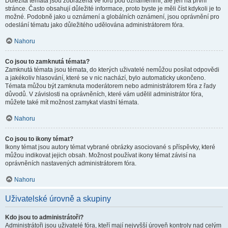
Důležitá témata jsou zobrazena ve fóru pod oznámeními, ale jen na první
stránce. Často obsahují důležité informace, proto byste je měli číst kdykoli je to
možné. Podobně jako u oznámení a globálních oznámení, jsou oprávnění pro
odeslání tématu jako důležitého udělována administrátorem fóra.
Nahoru
Co jsou to zamknutá témata?
Zamknutá témata jsou témata, do kterých uživatelé nemůžou posílat odpovědi
a jakékoliv hlasování, které se v nic nachází, bylo automaticky ukončeno.
Témata můžou být zamknuta moderátorem nebo administrátorem fóra z řady
důvodů. V závislosti na oprávněních, které vám udělil administrátor fóra,
můžete také mít možnost zamykat vlastní témata.
Nahoru
Co jsou to ikony témat?
Ikony témat jsou autory témat vybrané obrázky asociované s příspěvky, které
můžou indikovat jejich obsah. Možnost používat ikony témat závisí na
oprávněních nastavených administrátorem fóra.
Nahoru
Uživatelské úrovně a skupiny
Kdo jsou to administrátoři?
Administrátoři jsou uživatelé fóra, kteří mají nejvyšší úroveň kontroly nad celým