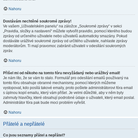
Nahoru
Dostávám nechtěné soukromé zprávy!
Ve vašem „Uživatelském panelu“ na záložce „Soukromé zprávy“ v sekci
„Pravidla, složky a nastavení“ můžete vytvořit pravidlo, pomocí kterého budou
zprávy od určeného uživatele nebo uživatelů automaticky smazány. Pokud
dostáváte urážlivé soukromé zprávy od určitého uživatele, nahlaste zprávy
moderátorům. Ti mají pravomoc zabránit uživateli v odesílání soukromých
zpráv.
Nahoru
Přišel mi od někoho na tomto fóru nevyžádaný nebo urážlivý email!
Je nám líto, že se vám to stalo. Formulář pro odesílání emailů používaný na
tomto fóru obsahuje obranné mechanismy, pomocí kterých můžeme
vystopovat, kdo posílá takové emaily, proto pošlete administrátorovi fóra email
s úplnou kopií emailu, který vám přišel. Je velmi důležité, aby v něm byly
zahrnuty hlavičky, které obsahují podrobné údaje o uživateli, který email poslal.
Administrátor fóra pak bude moci problém vyřešit.
Nahoru
Přátelé a nepřátelé
Co jsou seznamy přátel a nepřátel?