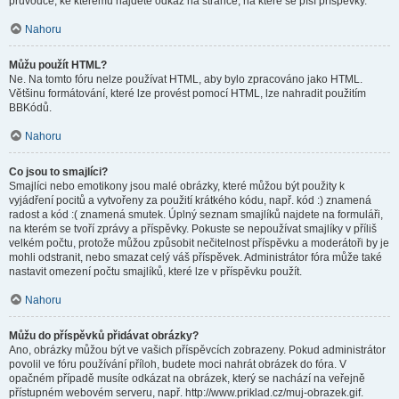
průvodce, ke kterému najdete odkaz na stránce, na které se píší příspěvky.
Nahoru
Můžu použít HTML?
Ne. Na tomto fóru nelze používat HTML, aby bylo zpracováno jako HTML.
Většinu formátování, které lze provést pomocí HTML, lze nahradit použitím
BBKódů.
Nahoru
Co jsou to smajlíci?
Smajlíci nebo emotikony jsou malé obrázky, které můžou být použity k
vyjádření pocitů a vytvořeny za použití krátkého kódu, např. kód :) znamená
radost a kód :( znamená smutek. Úplný seznam smajlíků najdete na formuláři,
na kterém se tvoří zprávy a příspěvky. Pokuste se nepoužívat smajlíky v příliš
velkém počtu, protože můžou způsobit nečitelnost příspěvku a moderátoři by je
mohli odstranit, nebo smazat celý váš příspěvek. Administrátor fóra může také
nastavit omezení počtu smajlíků, které lze v příspěvku použít.
Nahoru
Můžu do příspěvků přidávat obrázky?
Ano, obrázky můžou být ve vašich příspěvcích zobrazeny. Pokud administrátor
povolil ve fóru používání příloh, budete moci nahrát obrázek do fóra. V
opačném případě musíte odkázat na obrázek, který se nachází na veřejně
přístupném webovém serveru, např. http://www.priklad.cz/muj-obrazek.gif.