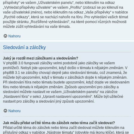
příspěvky“ ve vašem „Uživatelském panelu“, nebo kliknutím na odkaz
„Vyhledat příspěvky uživatele“ ve vašem „Profilu“ (zobrazí se po kliknutí na
vaše uživatelské jméno), nebo kliknutím na odkaz „Vaše příspěvky“ v nabídce
„Rychlé odkazy“, která se nachází nahoře na fóru. Pro vyhledání vašich témat
použijte stránku „Rozšířené vyhledávání“, na které pomocí různých možnosti
můžete zúžit vyhledávání na vaše témata.
Nahoru
Sledování a záložky
Jaký je rozdíl mezi záložkami a sledováním?
V phpBB 3.0 fungovali záložky velmi podobně jako záložky ve vašem
prohlížeči. Nebyli jste upozorněni, když došlo v tématu k nějakým změnám. V
phpBB 3.1 se záložky chovají stejně jako sledování tématu, což znamená, že
můžete být upozorněni, když v tématu v záložkách dojde k nějakým změnám.
Při sledování fóra nebo tématu budete upozorněni, když dojde ve sledovaném
fóru nebo tématu k nějakým změnám. Způsob upozornění pro záložky a
sledování můžete nastavit ve vašem „Uživatelském panelu“ na záložce
„Nastavení fóra“ v sekci „Upravit nastavení upozornění“. Může být užitečné
nastavit pro záložky a sledování jiný způsob upozornění.
Nahoru
Jak můžu přidat určité téma do záložek nebo téma začít sledovat?
Přidat určité téma do záložek nebo téma začít sledovat můžete kliknutím na
příslušný odkaz v nabídce „Nástroje tématu“ (obvykle má ikonu klíče), která se