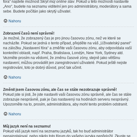
fóra“ najdete možnost
Skrýt můj online stav
. Pokud u této možnosti nastavíte
„Ano“, budete na seznamu viditelní jen pro administrátory, moderátory a sama
sebe. Budete počítán jako skrytý uživatel.
Nahoru
Zobrazení časů není správné!
Je možné, že zobrazený čas je pro jinou časovou zónu, než ve které se
nacházíte. Pokud se jedná o tento případ, přejděte na váš „Uživatelský panel“
na záložku „Nastavení fóra“ a změňte vaši časovou zónu, aby odpovídala vaší
konkrétní oblasti, např. Praha, Bratislava, Londýn, New York, Sydney atd.
Vezměte prosím na vědomí, že změnu časové zóny, stejně jako většinu
nastavení, můžou provádět jen zaregistrovaní uživatelé. Pokud ještě nejste
registrováni, toto je dobrý důvod, proč tak učinit.
Nahoru
Změnil jsem časovou zónu, ale čas se stále nezobrazuje správně!
Pokud jste si jisti, že jste nastavili vaši časovou zónu správně, ale čas se stále
zobrazuje nesprávně, pak je čas nastavený na hodinách serveru nesprávný.
Upozorněte na to, prosím, administrátora, aby mohl tento problém odstranit.
Nahoru
Můj jazyk není na seznamu!
Pokud váš jazyk není na seznamu jazyků, tak ho buď administrátor
nenainstaloval, nebo nikdo toto fórum do vašeho jazyka nepřeložil. Zkuste se