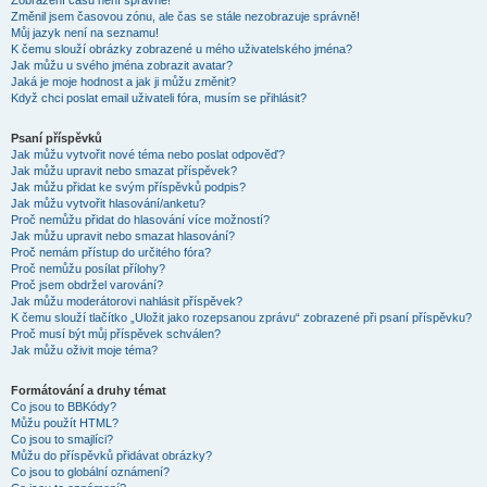
Zobrazení časů není správné!
Změnil jsem časovou zónu, ale čas se stále nezobrazuje správně!
Můj jazyk není na seznamu!
K čemu slouží obrázky zobrazené u mého uživatelského jména?
Jak můžu u svého jména zobrazit avatar?
Jaká je moje hodnost a jak ji můžu změnit?
Když chci poslat email uživateli fóra, musím se přihlásit?
Psaní příspěvků
Jak můžu vytvořit nové téma nebo poslat odpověď?
Jak můžu upravit nebo smazat příspěvek?
Jak můžu přidat ke svým příspěvků podpis?
Jak můžu vytvořit hlasování/anketu?
Proč nemůžu přidat do hlasování více možností?
Jak můžu upravit nebo smazat hlasování?
Proč nemám přístup do určitého fóra?
Proč nemůžu posílat přílohy?
Proč jsem obdržel varování?
Jak můžu moderátorovi nahlásit příspěvek?
K čemu slouží tlačítko „Uložit jako rozepsanou zprávu“ zobrazené při psaní příspěvku?
Proč musí být můj příspěvek schválen?
Jak můžu oživit moje téma?
Formátování a druhy témat
Co jsou to BBKódy?
Můžu použít HTML?
Co jsou to smajlíci?
Můžu do příspěvků přidávat obrázky?
Co jsou to globální oznámení?