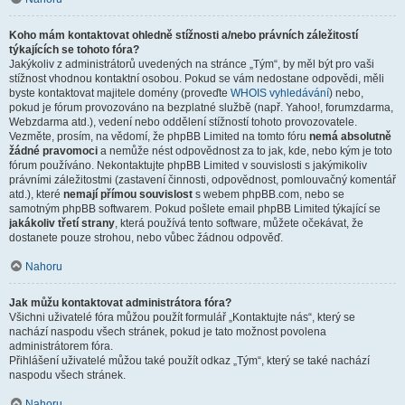
Koho mám kontaktovat ohledně stížnosti a/nebo právních záležitostí
týkajících se tohoto fóra?
Jakýkoliv z administrátorů uvedených na stránce „Tým“, by měl být pro vaši
stížnost vhodnou kontaktní osobou. Pokud se vám nedostane odpovědi, měli
byste kontaktovat majitele domény (proveďte
WHOIS vyhledávání
) nebo,
pokud je fórum provozováno na bezplatné službě (např. Yahoo!, forumzdarma,
Webzdarma atd.), vedení nebo oddělení stížností tohoto provozovatele.
Vezměte, prosím, na vědomí, že phpBB Limited na tomto fóru
nemá absolutně
žádné pravomoci
a nemůže nést odpovědnost za to jak, kde, nebo kým je toto
fórum používáno. Nekontaktujte phpBB Limited v souvislosti s jakýmikoliv
právními záležitostmi (zastavení činnosti, odpovědnost, pomlouvačný komentář
atd.), které
nemají přímou souvislost
s webem phpBB.com, nebo se
samotným phpBB softwarem. Pokud pošlete email phpBB Limited týkající se
jakákoliv třetí strany
, která používá tento software, můžete očekávat, že
dostanete pouze strohou, nebo vůbec žádnou odpověď.
Nahoru
Jak můžu kontaktovat administrátora fóra?
Všichni uživatelé fóra můžou použít formulář „Kontaktujte nás“, který se
nachází naspodu všech stránek, pokud je tato možnost povolena
administrátorem fóra.
Přihlášení uživatelé můžou také použít odkaz „Tým“, který se také nachází
naspodu všech stránek.
Nahoru