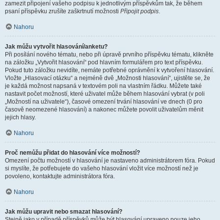
zamezit připojení vašeho podpisu k jednotlivým příspěvkům tak, že během
psaní příspěvku zrušíte zaškrtnutí možnosti
Připojit podpis
.
Nahoru
Jak můžu vytvořit hlasování/anketu?
Při posílání nového tématu, nebo při úpravě prvního příspěvku tématu, klikněte
na záložku „Vytvořit hlasování“ pod hlavním formulářem pro text příspěvku.
Pokud tuto záložku nevidíte, nemáte potřebné oprávnění k vytvoření hlasování.
Vložte „Hlasovací otázku“ a nejméně dvě „Možnosti hlasování“, ujistěte se, že
je každá možnost napsaná v textovém poli na vlastním řádku. Můžete také
nastavit počet možností, které uživatel může během hlasování vybrat (v poli
„Možností na uživatele“), časové omezení trvání hlasování ve dnech (0 pro
časově neomezené hlasování) a nakonec můžete povolit uživatelům měnit
jejich hlasy.
Nahoru
Proč nemůžu přidat do hlasování více možností?
Omezení počtu možností v hlasování je nastaveno administrátorem fóra. Pokud
si myslíte, že potřebujete do vašeho hlasování vložit více možností než je
povoleno, kontaktujte administrátora fóra.
Nahoru
Jak můžu upravit nebo smazat hlasování?
Stejně jako v případě příspěvků může být hlasování upraveno pouze jeho