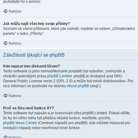
požádejte ho o pomoc.
Nahoru
Jak můžu najít všechny svoje přílohy?
Seznam se všemi přílohami, které jste nahráli, najdete ve vašem „Uživatelském
panelu“ v sekci „Přílohy“.
Nahoru
Záležitosti týkající se phpBB
Kdo napsal toto diskusní fórum?
Tento software (v jeho nemodifikované podobě) byl vytvořen, zveřejněn a
chráněn autorskými právy
phpBB Limited
. phpBB je dostupné pod GNU
General Public License verze 2 (GPL-2.0) a může být volně distribuováno. Pro
více informací se podívejte na stránku
About phpBB
(angl.).
Nahoru
Proč ve fóru není funkce XY?
Tento software byl napsán a je licencován přes phpBB Limited. Pokud věříte,
že by do něho měla být přidána nějaká funkce, navštivte, prosím,
phpBB Ideas Centre
(Centrum nápadů pro phpBB), kde můžete hlasovat pro
existující nápady nebo navrhnout nové funkce.
Nahoru