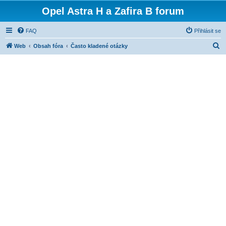
Opel Astra H a Zafira B forum
FAQ
Přihlásit se
H
Web
Obsah fóra
Často kladené otázky
l
e
d
a
t