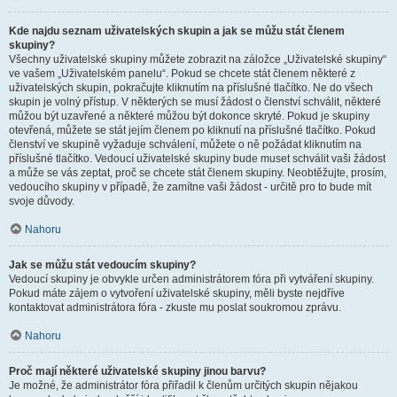
Kde najdu seznam uživatelských skupin a jak se můžu stát členem
skupiny?
Všechny uživatelské skupiny můžete zobrazit na záložce „Uživatelské skupiny“
ve vašem „Uživatelském panelu“. Pokud se chcete stát členem některé z
uživatelských skupin, pokračujte kliknutím na příslušné tlačítko. Ne do všech
skupin je volný přístup. V některých se musí žádost o členství schválit, některé
můžou být uzavřené a některé můžou být dokonce skryté. Pokud je skupiny
otevřená, můžete se stát jejím členem po kliknutí na příslušné tlačítko. Pokud
členství ve skupině vyžaduje schválení, můžete o ně požádat kliknutím na
příslušné tlačítko. Vedoucí uživatelské skupiny bude muset schválit vaši žádost
a může se vás zeptat, proč se chcete stát členem skupiny. Neobtěžujte, prosím,
vedoucího skupiny v případě, že zamítne vaši žádost - určitě pro to bude mít
svoje důvody.
Nahoru
Jak se můžu stát vedoucím skupiny?
Vedoucí skupiny je obvykle určen administrátorem fóra při vytváření skupiny.
Pokud máte zájem o vytvoření uživatelské skupiny, měli byste nejdříve
kontaktovat administrátora fóra - zkuste mu poslat soukromou zprávu.
Nahoru
Proč mají některé uživatelské skupiny jinou barvu?
Je možné, že administrátor fóra přiřadil k členům určitých skupin nějakou