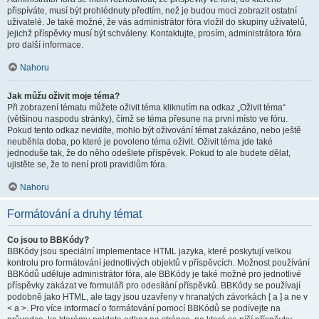
přispíváte, musí být prohlédnuty předtím, než je budou moci zobrazit ostatní
uživatelé. Je také možné, že vás administrátor fóra vložil do skupiny uživatelů,
jejichž příspěvky musí být schváleny. Kontaktujte, prosím, administrátora fóra
pro další informace.
Nahoru
Jak můžu oživit moje téma?
Při zobrazení tématu můžete oživit téma kliknutím na odkaz „Oživit téma“
(většinou naspodu stránky), čímž se téma přesune na první místo ve fóru.
Pokud tento odkaz nevidíte, mohlo být oživování témat zakázáno, nebo ještě
neuběhla doba, po které je povoleno téma oživit. Oživit téma jde také
jednoduše tak, že do něho odešlete příspěvek. Pokud to ale budete dělat,
ujistěte se, že to není proti pravidlům fóra.
Nahoru
Formátování a druhy témat
Co jsou to BBKódy?
BBKódy jsou speciální implementace HTML jazyka, které poskytují velkou
kontrolu pro formátování jednotlivých objektů v příspěvcích. Možnost používání
BBKódů uděluje administrátor fóra, ale BBKódy je také možné pro jednotlivé
příspěvky zakázat ve formuláři pro odesílání příspěvků. BBKódy se používají
podobně jako HTML, ale tagy jsou uzavřeny v hranatých závorkách [ a ] a ne v
< a >. Pro více informací o formátování pomocí BBKódů se podívejte na