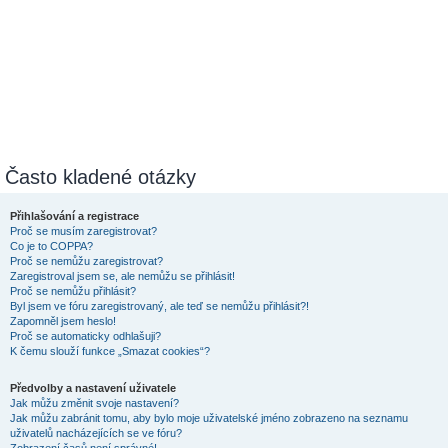
Často kladené otázky
Přihlašování a registrace
Proč se musím zaregistrovat?
Co je to COPPA?
Proč se nemůžu zaregistrovat?
Zaregistroval jsem se, ale nemůžu se přihlásit!
Proč se nemůžu přihlásit?
Byl jsem ve fóru zaregistrovaný, ale teď se nemůžu přihlásit?!
Zapomněl jsem heslo!
Proč se automaticky odhlašuji?
K čemu slouží funkce „Smazat cookies“?
Předvolby a nastavení uživatele
Jak můžu změnit svoje nastavení?
Jak můžu zabránit tomu, aby bylo moje uživatelské jméno zobrazeno na seznamu
uživatelů nacházejících se ve fóru?