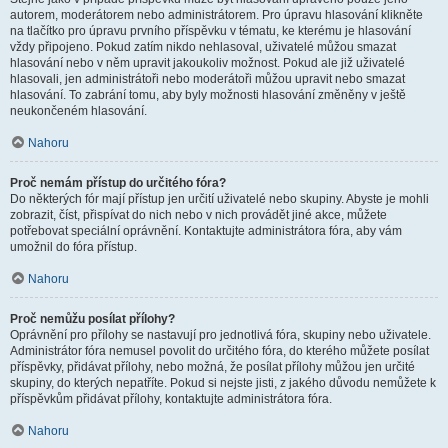
autorem, moderátorem nebo administrátorem. Pro úpravu hlasování klikněte
na tlačítko pro úpravu prvního příspěvku v tématu, ke kterému je hlasování
vždy připojeno. Pokud zatím nikdo nehlasoval, uživatelé můžou smazat
hlasování nebo v něm upravit jakoukoliv možnost. Pokud ale již uživatelé
hlasovali, jen administrátoři nebo moderátoři můžou upravit nebo smazat
hlasování. To zabrání tomu, aby byly možnosti hlasování změněny v ještě
neukončeném hlasování.
Nahoru
Proč nemám přístup do určitého fóra?
Do některých fór mají přístup jen určití uživatelé nebo skupiny. Abyste je mohli
zobrazit, číst, přispívat do nich nebo v nich provádět jiné akce, můžete
potřebovat speciální oprávnění. Kontaktujte administrátora fóra, aby vám
umožnil do fóra přístup.
Nahoru
Proč nemůžu posílat přílohy?
Oprávnění pro přílohy se nastavují pro jednotlivá fóra, skupiny nebo uživatele.
Administrátor fóra nemusel povolit do určitého fóra, do kterého můžete posílat
příspěvky, přidávat přílohy, nebo možná, že posílat přílohy můžou jen určité
skupiny, do kterých nepatříte. Pokud si nejste jisti, z jakého důvodu nemůžete k
příspěvkům přidávat přílohy, kontaktujte administrátora fóra.
Nahoru