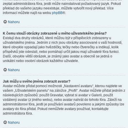
zeptat administrátora fóra, jestli může nainstalovat požadovaný jazyk. Pokud
překlad do vašeho jazyku neexistuje, můžete vytvořit nový překlad. Více
informací můžete najít na webu
phpBB
®.
Nahoru
K čemu slouží obrázky zobrazené u mého uživatelského jména?
Existují dva druhy obrázků, které můžou být v příspěvcích zobrazeny u
uživatelského jména. Jedním z nich jsou obrázky asociované s vaší hodností,
které obvykle vypadají jako hvězdičky, tečky nebo čtverečky a indikují, kolik
příspěvků jste odeslali, nebo pomáhají určit jakou mají uživatelé fóra funkci.
Další, obvykle větší obrázek, je známý jako avatar a obecně se jedná o
unikátní nebo osobní obrázek každého uživatele.
Nahoru
Jak můžu u svého jména zobrazit avatar?
Avatar můžete přidat pomocí možnosti „Nastavení avataru“, kterou najdete ve
vašem „Uživatelském panelu“ na záložce „Profil“. Avatar můžete přidat jedním z
následujících způsobů: použít Gravatar, vybrat si avatar v Galerii, použít
vzdálený avatar (z jiného webu), nebo avatar nahrát do tohoto fóra. Záleží na
administrátorovi fóra, jestli je používání avatarů povoleno a jakými způsoby lze
avatary do fóra přidat. Pokud nemůžete avatary používat, kontaktujte
administrátora fóra.
Nahoru