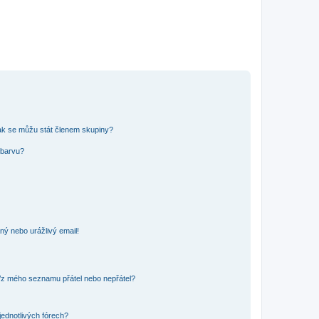
ak se můžu stát členem skupiny?
 barvu?
ný nebo urážlivý email!
o/z mého seznamu přátel nebo nepřátel?
jednotlivých fórech?