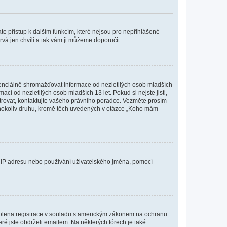
káte přístup k dalším funkcím, které nejsou pro nepřihlášené
rvá jen chvíli a tak vám ji můžeme doporučit.
enciálně shromažďovat informace od nezletilých osob mladších
í od nezletilých osob mladších 13 let. Pokud si nejste jisti,
istrovat, kontaktujte vašeho právního poradce. Vezměte prosím
kéhokoliv druhu, kromě těch uvedených v otázce „Koho mám
ši IP adresu nebo používání uživatelského jména, pomocí
povolena registrace v souladu s americkým zákonem na ochranu
eré jste obdrželi emailem. Na některých fórech je také