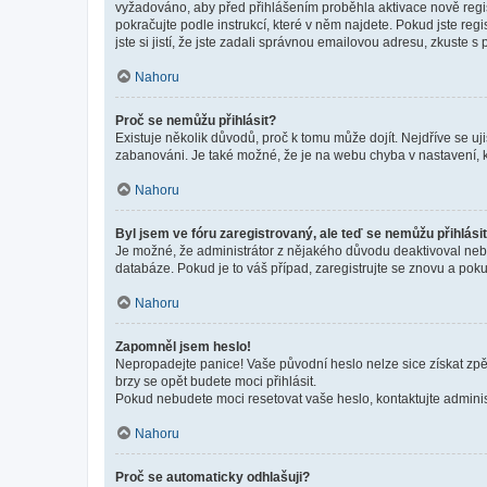
vyžadováno, aby před přihlášením proběhla aktivace nově regis
pokračujte podle instrukcí, které v něm najdete. Pokud jste re
jste si jistí, že jste zadali správnou emailovou adresu, zkuste 
Nahoru
Proč se nemůžu přihlásit?
Existuje několik důvodů, proč k tomu může dojít. Nejdříve se ujis
zabanováni. Je také možné, že je na webu chyba v nastavení, k
Nahoru
Byl jsem ve fóru zaregistrovaný, ale teď se nemůžu přihlásit
Je možné, že administrátor z nějakého důvodu deaktivoval nebo 
databáze. Pokud je to váš případ, zaregistrujte se znovu a pokus
Nahoru
Zapomněl jsem heslo!
Nepropadejte panice! Vaše původní heslo nelze sice získat zpě
brzy se opět budete moci přihlásit.
Pokud nebudete moci resetovat vaše heslo, kontaktujte administ
Nahoru
Proč se automaticky odhlašuji?