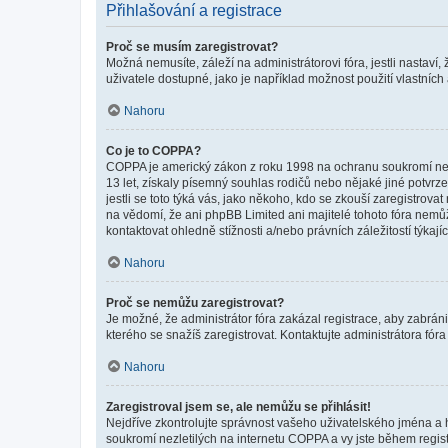
Přihlašování a registrace
Proč se musím zaregistrovat?
Možná nemusíte, záleží na administrátorovi fóra, jestli nastaví,
uživatele dostupné, jako je například možnost použití vlastních
Nahoru
Co je to COPPA?
COPPA je americký zákon z roku 1998 na ochranu soukromí nezl
13 let, získaly písemný souhlas rodičů nebo nějaké jiné potvrze
jestli se toto týká vás, jako někoho, kdo se zkouší zaregistro
na vědomí, že ani phpBB Limited ani majitelé tohoto fóra nem
kontaktovat ohledně stížnosti a/nebo právních záležitostí týkajíc
Nahoru
Proč se nemůžu zaregistrovat?
Je možné, že administrátor fóra zakázal registrace, aby zabrán
kterého se snažíš zaregistrovat. Kontaktujte administrátora fór
Nahoru
Zaregistroval jsem se, ale nemůžu se přihlásit!
Nejdříve zkontrolujte správnost vašeho uživatelského jména a 
soukromí nezletilých na internetu COPPA a vy jste během registr