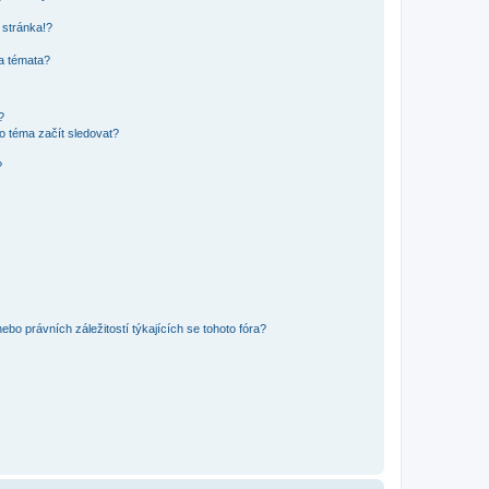
 stránka!?
 a témata?
?
o téma začít sledovat?
?
bo právních záležitostí týkajících se tohoto fóra?