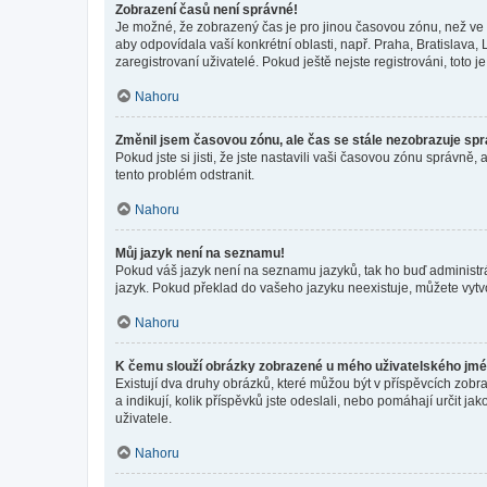
Zobrazení časů není správné!
Je možné, že zobrazený čas je pro jinou časovou zónu, než ve k
aby odpovídala vaší konkrétní oblasti, např. Praha, Bratislav
zaregistrovaní uživatelé. Pokud ještě nejste registrováni, toto je
Nahoru
Změnil jsem časovou zónu, ale čas se stále nezobrazuje sp
Pokud jste si jisti, že jste nastavili vaši časovou zónu správn
tento problém odstranit.
Nahoru
Můj jazyk není na seznamu!
Pokud váš jazyk není na seznamu jazyků, tak ho buď administrát
jazyk. Pokud překlad do vašeho jazyku neexistuje, můžete vytv
Nahoru
K čemu slouží obrázky zobrazené u mého uživatelského jm
Existují dva druhy obrázků, které můžou být v příspěvcích zobr
a indikují, kolik příspěvků jste odeslali, nebo pomáhají určit 
uživatele.
Nahoru