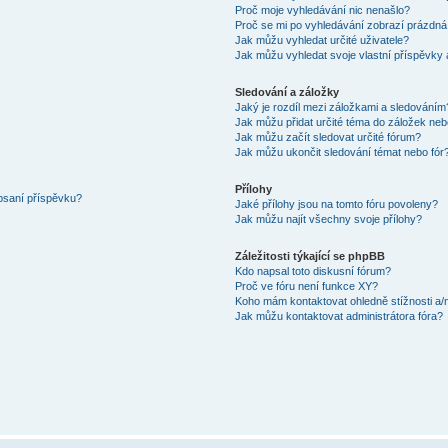
Proč moje vyhledávání nic nenašlo?
Proč se mi po vyhledávání zobrazí prázdná
Jak můžu vyhledat určité uživatele?
Jak můžu vyhledat svoje vlastní příspěvky
Sledování a záložky
Jaký je rozdíl mezi záložkami a sledováním
Jak můžu přidat určité téma do záložek neb
Jak můžu začít sledovat určité fórum?
Jak můžu ukončit sledování témat nebo fór
Přílohy
 psaní příspěvku?
Jaké přílohy jsou na tomto fóru povoleny?
Jak můžu najít všechny svoje přílohy?
Záležitosti týkající se phpBB
Kdo napsal toto diskusní fórum?
Proč ve fóru není funkce XY?
Koho mám kontaktovat ohledně stížnosti a/ne
Jak můžu kontaktovat administrátora fóra?