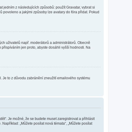
t jedním z následujících způsobů: použít Gravatar, vybrat si
tarů povoleno a jakými způsoby lze avatary do fóra přidat. Pokud
itých uživatelů např. moderátorů a administrátorů. Obecně
přispíváním jen proto, abyste dosáhli vyšší hodnosti. Na
lil. Je to z důvodu zabránění zneužití emailového systému
dět“. Je možné, že se budete muset zaregistrovat a přihlásit
 Například: „Můžete posílat nová témata“, „Můžete posílat