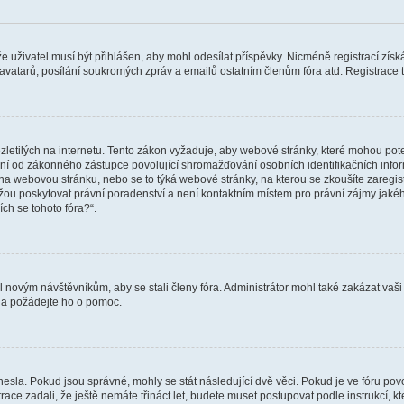
 že uživatel musí být přihlášen, aby mohl odesílat příspěvky. Nicméně registrací zís
 avatarů, posílání soukromých zpráv a emailů ostatním členům fóra atd. Registrace t
etilých na internetu. Tento zákon vyžaduje, aby webové stránky, které mohou pot
ní od zákonného zástupce povolující shromažďování osobních identifikačních informac
vat na webovou stránku, nebo se to týká webové stránky, na kterou se zkoušíte zareg
ůžou poskytovat právní poradenství a není kontaktním místem pro právní zájmy ja
ích se tohoto fóra?“.
il novým návštěvníkům, aby se stali členy fóra. Administrátor mohl také zakázat va
a a požádejte ho o pomoc.
hesla. Pokud jsou správné, mohly se stát následující dvě věci. Pokud je ve fóru 
ace zadali, že ještě nemáte třináct let, budete muset postupovat podle instrukcí, kt