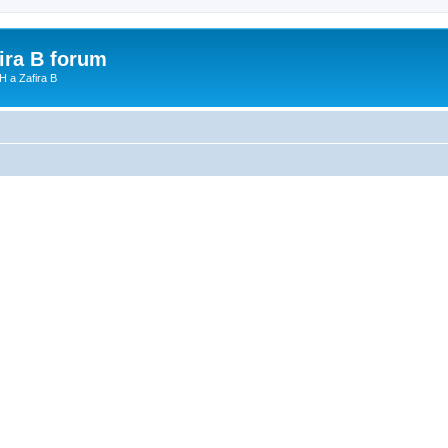
fira B forum
H a Zafira B