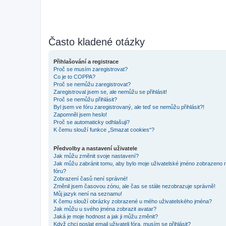
Často kladené otázky
Přihlašování a registrace
Proč se musím zaregistrovat?
Co je to COPPA?
Proč se nemůžu zaregistrovat?
Zaregistroval jsem se, ale nemůžu se přihlásit!
Proč se nemůžu přihlásit?
Byl jsem ve fóru zaregistrovaný, ale teď se nemůžu přihlásit?!
Zapomněl jsem heslo!
Proč se automaticky odhlašuji?
K čemu slouží funkce „Smazat cookies“?
Předvolby a nastavení uživatele
Jak můžu změnit svoje nastavení?
Jak můžu zabránit tomu, aby bylo moje uživatelské jméno zobrazeno 
fóru?
Zobrazení časů není správné!
Změnil jsem časovou zónu, ale čas se stále nezobrazuje správně!
Můj jazyk není na seznamu!
K čemu slouží obrázky zobrazené u mého uživatelského jména?
Jak můžu u svého jména zobrazit avatar?
Jaká je moje hodnost a jak ji můžu změnit?
Když chci poslat email uživateli fóra, musím se přihlásit?