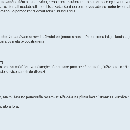
trovaného účtu a to buď vámi, nebo administrátorem. Tato informace byla zobrazena
gistrační email neobdrželi, mohli jste zadat špatnou emailovou adresu, nebo byl em
s prosbou o pomoc kontaktovat administrátora fóra.
těte, že zadáváte správné uživatelské jméno a heslo. Pokud tomu tak je, kontaktujte a
terá by měla být odstraněna.
?!
smazal váš účet. Na některých fórech také pravidelně odstraňují uživatele, kteří d
te se více zapojit do diskuzí.
t, ale můžete ho jednoduše resetovat. Přejděte na přihlašovací stránku a klikněte
rátora fóra.