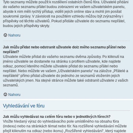
Tyto seznamy můžete použít k rozdělení ostatních členů fóra. Uživatelé přidáni
do vašeho seznamu přátel budou zobrazeni ve vašem uživatelském panelu,
abyste k nim měli rychlý přístup, viděli jejich online stav a mohli jim posílat
soukromé zprávy. V závislosti na použitém vzhledu můžou být zvýrazněny i
příspěvky od těchto uživatelů. Pokud přidáte uživatele do seznamu nepřátel,
budou jejich příspěvky skryty.
Nahoru
Jak můžu přidat nebo odstranit uživatele do/z mého seznamu přátel nebo
nepřátel?
Uživatele můžete přidat do vašeho seznamu dvěma způsoby. Po kliknutí na
jméno uživatele se dostanete na stránku s profilem uživatele, kde najdete
odkaz, pomocí kterého můžete uživatele přidat do seznamu přátel nebo
nepřátel. Nebo můžete ve vašem „Uživatelském panelu“ na záložce „Přátelé a
nepřátelé“ přímo přidat uživatele do jednoho ze seznamů vložením jejich
uživatelských jmen. Na stejné stránce můžete také odstranit uživatele z vašich
seznamů.
Nahoru
Vyhledávání ve fóru
Jak můžu vyhledávat na celém fóru nebo v jednotlivých fórech?
Vložte hledaný výraz do vyhledávacího pole umístěného na obsahu fóra
(indexu) nebo na stránkách témat nebo fór. Na rozšířené vyhledávání můžete
přejít kliknutím na odkaz (nebo ikonu) „Rozšířené vyhledávání“, který najdete