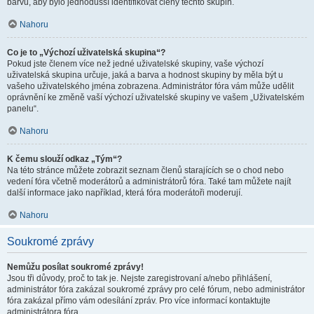
barvu, aby bylo jednodušší identifikovat členy těchto skupin.
Nahoru
Co je to „Výchozí uživatelská skupina“?
Pokud jste členem více než jedné uživatelské skupiny, vaše výchozí
uživatelská skupina určuje, jaká a barva a hodnost skupiny by měla být u
vašeho uživatelského jména zobrazena. Administrátor fóra vám může udělit
oprávnění ke změně vaší výchozí uživatelské skupiny ve vašem „Uživatelském
panelu“.
Nahoru
K čemu slouží odkaz „Tým“?
Na této stránce můžete zobrazit seznam členů starajících se o chod nebo
vedení fóra včetně moderátorů a administrátorů fóra. Také tam můžete najít
další informace jako například, která fóra moderátoři moderují.
Nahoru
Soukromé zprávy
Nemůžu posílat soukromé zprávy!
Jsou tři důvody, proč to tak je. Nejste zaregistrovaní a/nebo přihlášení,
administrátor fóra zakázal soukromé zprávy pro celé fórum, nebo administrátor
fóra zakázal přímo vám odesílání zpráv. Pro více informací kontaktujte
administrátora fóra.