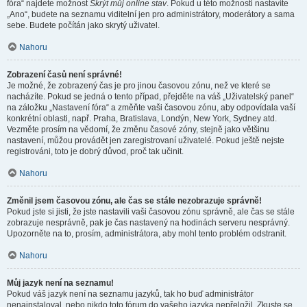
fóra“ najdete možnost
Skrýt můj online stav
. Pokud u této možnosti nastavíte
„Ano“, budete na seznamu viditelní jen pro administrátory, moderátory a sama
sebe. Budete počítán jako skrytý uživatel.
Nahoru
Zobrazení časů není správné!
Je možné, že zobrazený čas je pro jinou časovou zónu, než ve které se
nacházíte. Pokud se jedná o tento případ, přejděte na váš „Uživatelský panel“
na záložku „Nastavení fóra“ a změňte vaši časovou zónu, aby odpovídala vaší
konkrétní oblasti, např. Praha, Bratislava, Londýn, New York, Sydney atd.
Vezměte prosím na vědomí, že změnu časové zóny, stejně jako většinu
nastavení, můžou provádět jen zaregistrovaní uživatelé. Pokud ještě nejste
registrováni, toto je dobrý důvod, proč tak učinit.
Nahoru
Změnil jsem časovou zónu, ale čas se stále nezobrazuje správně!
Pokud jste si jisti, že jste nastavili vaši časovou zónu správně, ale čas se stále
zobrazuje nesprávně, pak je čas nastavený na hodinách serveru nesprávný.
Upozorněte na to, prosím, administrátora, aby mohl tento problém odstranit.
Nahoru
Můj jazyk není na seznamu!
Pokud váš jazyk není na seznamu jazyků, tak ho buď administrátor
nenainstaloval, nebo nikdo toto fórum do vašeho jazyka nepřeložil. Zkuste se