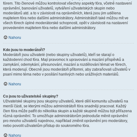
fórem. Tito členové můžou kontrolovat všechny aspekty fóra, včetně nastavení
oprávnění, banování uživatelů, vytváření uživatelských skupin nebo
moderátorů atd. a to v závislosti na oprávněních, která jsou jim udělena
majitelem fóra nebo dalšími administrátory. Administrátoři také můžou mít ve
všech fórech úplné moderátorské schopnosti, opět v závislosti na nastavení
provedeném majitelem fóra nebo dalšími administrátory.
Nahoru
Kdo jsou to moderátoři?
Moderátoři jsou uživatelé (nebo skupiny uživatelů), kteří se starají o
každodenní chod fóra. Mají pravomoc k upravování a mazání příspěvků a
zamykání, odemykání, přesunování, mazání a rozdělování témat ve fórech,
která moderují. Obecně jsou moderátoři přítomni, aby zabraňovali uživatelů v
psaní mimo téma nebo v posílání hanlivých nebo urážlivých materiálů.
Nahoru
Co jsou to uživatelské skupiny?
Uživatelské skupiny jsou skupiny uživatelů, které dělí komunitu uživatelů na
menší části, se kterými můžou administrátoři fóra snadněji pracovat. Každý
člen fóra může patřit do několika skupin a každé skupině můžou být přiřazena
různá oprávnění. To umožňuje administrátorům jednoduše měnit oprávnění
pro mnoho uživatelů najednou, například změnit oprávnění pro moderátory,
nebo povolit uživatelům přístup do soukromého fóra.
Nahoru