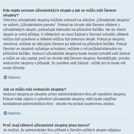
Kde najdu seznam uživatelských skupin a jak se můžu stát členem
skupiny?
Všechny uživatelské skupiny můžete zobrazit na záložce „Uživatelské skupiny“
ve vašem „Uživatelském panelu“. Pokud se chcete stát členem některé z
uživatelských skupin, pokračujte kliknutím na příslušné tlačítko. Ne do všech
skupin je volný přístup. V některých se musí žádost o členství schválit, některé
můžou být uzavřené a některé můžou být dokonce skryté. Pokud je skupiny
otevřená, můžete se stát jejím členem po kliknutí na příslušné tlačítko. Pokud
členství ve skupině vyžaduje schválení, můžete o ně požádat kliknutím na
příslušné tlačítko. Vedoucí uživatelské skupiny bude muset schválit vaši žádost
a může se vás zeptat, proč se chcete stát členem skupiny. Neobtěžujte, prosím,
vedoucího skupiny v případě, že zamítne vaši žádost - určitě pro to bude mít
svoje důvody.
Nahoru
Jak se můžu stát vedoucím skupiny?
Vedoucí skupiny je obvykle určen administrátorem fóra při vytváření skupiny.
Pokud máte zájem o vytvoření uživatelské skupiny, měli byste nejdříve
kontaktovat administrátora fóra - zkuste mu poslat soukromou zprávu.
Nahoru
Proč mají některé uživatelské skupiny jinou barvu?
Je možné, že administrátor fóra přiřadil k členům určitých skupin nějakou