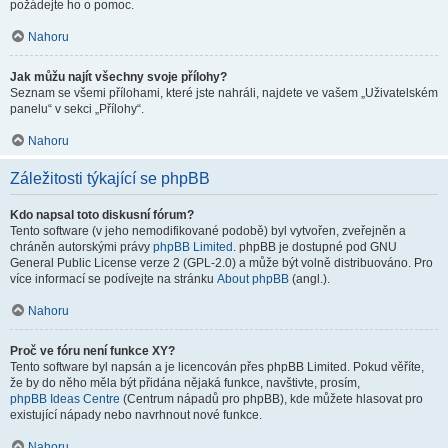
požádejte ho o pomoc.
Nahoru
Jak můžu najít všechny svoje přílohy?
Seznam se všemi přílohami, které jste nahráli, najdete ve vašem „Uživatelském
panelu“ v sekci „Přílohy“.
Nahoru
Záležitosti týkající se phpBB
Kdo napsal toto diskusní fórum?
Tento software (v jeho nemodifikované podobě) byl vytvořen, zveřejněn a
chráněn autorskými právy
phpBB Limited
. phpBB je dostupné pod GNU
General Public License verze 2 (GPL-2.0) a může být volně distribuováno. Pro
více informací se podívejte na stránku
About phpBB
(angl.).
Nahoru
Proč ve fóru není funkce XY?
Tento software byl napsán a je licencován přes phpBB Limited. Pokud věříte,
že by do něho měla být přidána nějaká funkce, navštivte, prosím,
phpBB Ideas Centre
(Centrum nápadů pro phpBB), kde můžete hlasovat pro
existující nápady nebo navrhnout nové funkce.
Nahoru