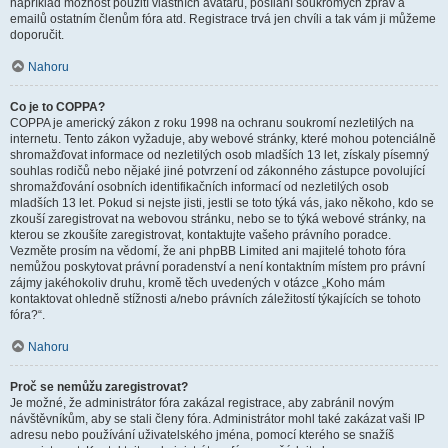
například možnost použití vlastních avatarů, posílání soukromých zpráv a
emailů ostatním členům fóra atd. Registrace trvá jen chvíli a tak vám ji můžeme
doporučit.
Nahoru
Co je to COPPA?
COPPA je americký zákon z roku 1998 na ochranu soukromí nezletilých na
internetu. Tento zákon vyžaduje, aby webové stránky, které mohou potenciálně
shromažďovat informace od nezletilých osob mladších 13 let, získaly písemný
souhlas rodičů nebo nějaké jiné potvrzení od zákonného zástupce povolující
shromažďování osobních identifikačních informací od nezletilých osob
mladších 13 let. Pokud si nejste jisti, jestli se toto týká vás, jako někoho, kdo se
zkouší zaregistrovat na webovou stránku, nebo se to týká webové stránky, na
kterou se zkoušíte zaregistrovat, kontaktujte vašeho právního poradce.
Vezměte prosím na vědomí, že ani phpBB Limited ani majitelé tohoto fóra
nemůžou poskytovat právní poradenství a není kontaktním místem pro právní
zájmy jakéhokoliv druhu, kromě těch uvedených v otázce „Koho mám
kontaktovat ohledně stížnosti a/nebo právních záležitostí týkajících se tohoto
fóra?“.
Nahoru
Proč se nemůžu zaregistrovat?
Je možné, že administrátor fóra zakázal registrace, aby zabránil novým
návštěvníkům, aby se stali členy fóra. Administrátor mohl také zakázat vaši IP
adresu nebo používání uživatelského jména, pomocí kterého se snažíš