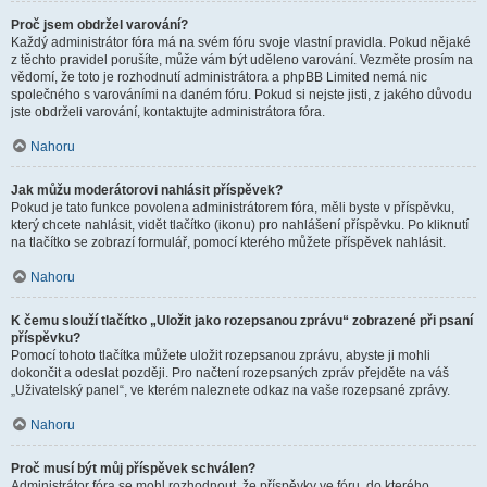
Proč jsem obdržel varování?
Každý administrátor fóra má na svém fóru svoje vlastní pravidla. Pokud nějaké
z těchto pravidel porušíte, může vám být uděleno varování. Vezměte prosím na
vědomí, že toto je rozhodnutí administrátora a phpBB Limited nemá nic
společného s varováními na daném fóru. Pokud si nejste jisti, z jakého důvodu
jste obdrželi varování, kontaktujte administrátora fóra.
Nahoru
Jak můžu moderátorovi nahlásit příspěvek?
Pokud je tato funkce povolena administrátorem fóra, měli byste v příspěvku,
který chcete nahlásit, vidět tlačítko (ikonu) pro nahlášení příspěvku. Po kliknutí
na tlačítko se zobrazí formulář, pomocí kterého můžete příspěvek nahlásit.
Nahoru
K čemu slouží tlačítko „Uložit jako rozepsanou zprávu“ zobrazené při psaní
příspěvku?
Pomocí tohoto tlačítka můžete uložit rozepsanou zprávu, abyste ji mohli
dokončit a odeslat později. Pro načtení rozepsaných zpráv přejděte na váš
„Uživatelský panel“, ve kterém naleznete odkaz na vaše rozepsané zprávy.
Nahoru
Proč musí být můj příspěvek schválen?
Administrátor fóra se mohl rozhodnout, že příspěvky ve fóru, do kterého