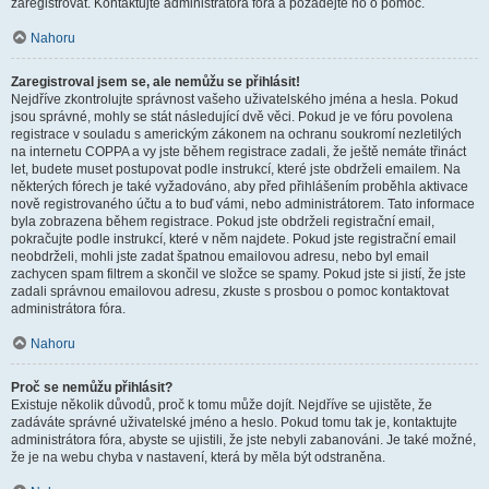
zaregistrovat. Kontaktujte administrátora fóra a požádejte ho o pomoc.
Nahoru
Zaregistroval jsem se, ale nemůžu se přihlásit!
Nejdříve zkontrolujte správnost vašeho uživatelského jména a hesla. Pokud
jsou správné, mohly se stát následující dvě věci. Pokud je ve fóru povolena
registrace v souladu s americkým zákonem na ochranu soukromí nezletilých
na internetu COPPA a vy jste během registrace zadali, že ještě nemáte třináct
let, budete muset postupovat podle instrukcí, které jste obdrželi emailem. Na
některých fórech je také vyžadováno, aby před přihlášením proběhla aktivace
nově registrovaného účtu a to buď vámi, nebo administrátorem. Tato informace
byla zobrazena během registrace. Pokud jste obdrželi registrační email,
pokračujte podle instrukcí, které v něm najdete. Pokud jste registrační email
neobdrželi, mohli jste zadat špatnou emailovou adresu, nebo byl email
zachycen spam filtrem a skončil ve složce se spamy. Pokud jste si jistí, že jste
zadali správnou emailovou adresu, zkuste s prosbou o pomoc kontaktovat
administrátora fóra.
Nahoru
Proč se nemůžu přihlásit?
Existuje několik důvodů, proč k tomu může dojít. Nejdříve se ujistěte, že
zadáváte správné uživatelské jméno a heslo. Pokud tomu tak je, kontaktujte
administrátora fóra, abyste se ujistili, že jste nebyli zabanováni. Je také možné,
že je na webu chyba v nastavení, která by měla být odstraněna.