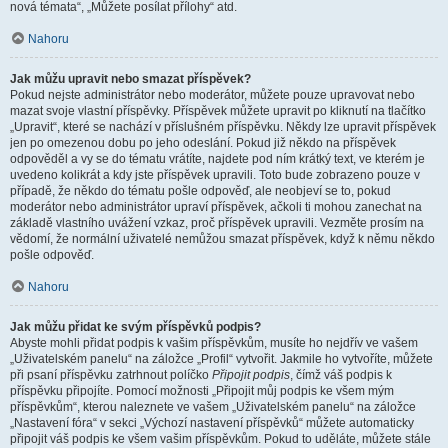
nová témata“, „Můžete posílat přílohy“ atd.
Nahoru
Jak můžu upravit nebo smazat příspěvek?
Pokud nejste administrátor nebo moderátor, můžete pouze upravovat nebo
mazat svoje vlastní příspěvky. Příspěvek můžete upravit po kliknutí na tlačítko
„Upravit“, které se nachází v příslušném příspěvku. Někdy lze upravit příspěvek
jen po omezenou dobu po jeho odeslání. Pokud již někdo na příspěvek
odpověděl a vy se do tématu vrátíte, najdete pod ním krátký text, ve kterém je
uvedeno kolikrát a kdy jste příspěvek upravili. Toto bude zobrazeno pouze v
případě, že někdo do tématu pošle odpověď, ale neobjeví se to, pokud
moderátor nebo administrátor upraví příspěvek, ačkoli ti mohou zanechat na
základě vlastního uvážení vzkaz, proč příspěvek upravili. Vezměte prosím na
vědomí, že normální uživatelé nemůžou smazat příspěvek, když k němu někdo
pošle odpověď.
Nahoru
Jak můžu přidat ke svým příspěvků podpis?
Abyste mohli přidat podpis k vašim příspěvkům, musíte ho nejdřív ve vašem
„Uživatelském panelu“ na záložce „Profil“ vytvořit. Jakmile ho vytvoříte, můžete
při psaní příspěvku zatrhnout políčko
Připojit podpis
, čímž váš podpis k
příspěvku připojíte. Pomocí možnosti „Připojit můj podpis ke všem mým
příspěvkům“, kterou naleznete ve vašem „Uživatelském panelu“ na záložce
„Nastavení fóra“ v sekci „Výchozí nastavení příspěvků“ můžete automaticky
připojit váš podpis ke všem vašim příspěvkům. Pokud to uděláte, můžete stále