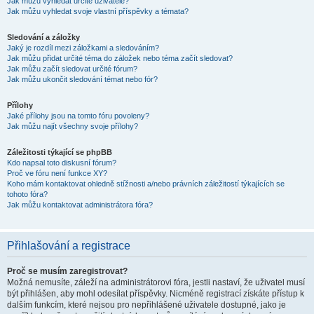
Jak můžu vyhledat určité uživatele?
Jak můžu vyhledat svoje vlastní příspěvky a témata?
Sledování a záložky
Jaký je rozdíl mezi záložkami a sledováním?
Jak můžu přidat určité téma do záložek nebo téma začít sledovat?
Jak můžu začít sledovat určité fórum?
Jak můžu ukončit sledování témat nebo fór?
Přílohy
Jaké přílohy jsou na tomto fóru povoleny?
Jak můžu najít všechny svoje přílohy?
Záležitosti týkající se phpBB
Kdo napsal toto diskusní fórum?
Proč ve fóru není funkce XY?
Koho mám kontaktovat ohledně stížnosti a/nebo právních záležitostí týkajících se
tohoto fóra?
Jak můžu kontaktovat administrátora fóra?
Přihlašování a registrace
Proč se musím zaregistrovat?
Možná nemusíte, záleží na administrátorovi fóra, jestli nastaví, že uživatel musí
být přihlášen, aby mohl odesílat příspěvky. Nicméně registrací získáte přístup k
dalším funkcím, které nejsou pro nepřihlášené uživatele dostupné, jako je