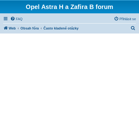
Opel Astra H a Zafira B forum
FAQ
Přihlásit se
H
Web
Obsah fóra
Často kladené otázky
l
e
d
a
t