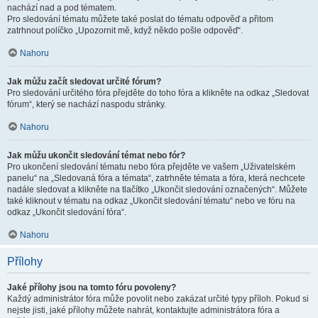
nachází nad a pod tématem.
Pro sledování tématu můžete také poslat do tématu odpověď a přitom
zatrhnout políčko „Upozornit mě, když někdo pošle odpověď“.
Nahoru
Jak můžu začít sledovat určité fórum?
Pro sledování určitého fóra přejděte do toho fóra a klikněte na odkaz „Sledovat
fórum“, který se nachází naspodu stránky.
Nahoru
Jak můžu ukončit sledování témat nebo fór?
Pro ukončení sledování tématu nebo fóra přejděte ve vašem „Uživatelském
panelu“ na „Sledovaná fóra a témata“, zatrhněte témata a fóra, která nechcete
nadále sledovat a klikněte na tlačítko „Ukončit sledování označených“. Můžete
také kliknout v tématu na odkaz „Ukončit sledování tématu“ nebo ve fóru na
odkaz „Ukončit sledování fóra“.
Nahoru
Přílohy
Jaké přílohy jsou na tomto fóru povoleny?
Každý administrátor fóra může povolit nebo zakázat určité typy příloh. Pokud si
nejste jisti, jaké přílohy můžete nahrát, kontaktujte administrátora fóra a