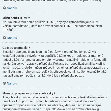
průvodce, ke kterému najdete odkaz na stránce, na které se píší příspěvky.
Nahoru
Můžu použít HTML?
Ne. Na tomto fóru nelze používat HTML, aby bylo zpracováno jako HTML.
Většinu formátování, které lze provést pomocí HTML, lze nahradit použitím
BBKódů.
Nahoru
Co jsou to smajlíci?
Smajlíci nebo emotikony jsou malé obrázky, které můžou být použity k
vyjádření pocitů a vytvořeny za použití krátkého kódu, např. kód :) znamená
radost a kód :( znamená smutek. Úplný seznam smajlíků najdete na formuláři,
na kterém se tvoří zprávy a příspěvky. Pokuste se nepoužívat smajlíky v příliš
velkém počtu, protože můžou způsobit nečitelnost příspěvku a moderátoři by je
mohli odstranit, nebo smazat celý váš příspěvek. Administrátor fóra může také
nastavit omezení počtu smajlíků, které lze v příspěvku použít.
Nahoru
Můžu do příspěvků přidávat obrázky?
Ano, obrázky můžou být ve vašich příspěvcích zobrazeny. Pokud administrátor
povolil ve fóru používání příloh, budete moci nahrát obrázek do fóra. V
opačném případě musíte odkázat na obrázek, který se nachází na veřejně
přístupném webovém serveru, např. http://www.priklad.cz/muj-obrazek.gif.