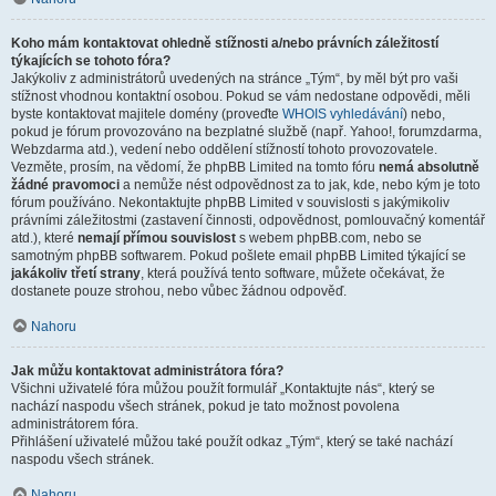
Koho mám kontaktovat ohledně stížnosti a/nebo právních záležitostí
týkajících se tohoto fóra?
Jakýkoliv z administrátorů uvedených na stránce „Tým“, by měl být pro vaši
stížnost vhodnou kontaktní osobou. Pokud se vám nedostane odpovědi, měli
byste kontaktovat majitele domény (proveďte
WHOIS vyhledávání
) nebo,
pokud je fórum provozováno na bezplatné službě (např. Yahoo!, forumzdarma,
Webzdarma atd.), vedení nebo oddělení stížností tohoto provozovatele.
Vezměte, prosím, na vědomí, že phpBB Limited na tomto fóru
nemá absolutně
žádné pravomoci
a nemůže nést odpovědnost za to jak, kde, nebo kým je toto
fórum používáno. Nekontaktujte phpBB Limited v souvislosti s jakýmikoliv
právními záležitostmi (zastavení činnosti, odpovědnost, pomlouvačný komentář
atd.), které
nemají přímou souvislost
s webem phpBB.com, nebo se
samotným phpBB softwarem. Pokud pošlete email phpBB Limited týkající se
jakákoliv třetí strany
, která používá tento software, můžete očekávat, že
dostanete pouze strohou, nebo vůbec žádnou odpověď.
Nahoru
Jak můžu kontaktovat administrátora fóra?
Všichni uživatelé fóra můžou použít formulář „Kontaktujte nás“, který se
nachází naspodu všech stránek, pokud je tato možnost povolena
administrátorem fóra.
Přihlášení uživatelé můžou také použít odkaz „Tým“, který se také nachází
naspodu všech stránek.
Nahoru