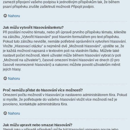
zamezit připojení vašeho podpisu k jednotlivým příspěvkům tak, že během
psaní příspěvku zrušíte zaškrtnutí možnosti
Připojit podpis
.
Nahoru
Jak můžu vytvořit hlasování/anketu?
Při posílání nového tématu, nebo při úpravě prvního příspěvku tématu, klikněte
na záložku „Vytvořit hlasování“ pod hlavním formulářem pro text příspěvku.
Pokud tuto záložku nevidíte, nemáte potřebné oprávnění k vytvoření hlasování.
Vložte „Hlasovací otázku“ a nejméně dvě „Možnosti hlasování“, ujistěte se, že
je každá možnost napsaná v textovém poli na vlastním řádku. Můžete také
nastavit počet možností, které uživatel může během hlasování vybrat (v poli
„Možností na uživatele“), časové omezení trvání hlasování ve dnech (0 pro
časově neomezené hlasování) a nakonec můžete povolit uživatelům měnit
jejich hlasy.
Nahoru
Proč nemůžu přidat do hlasování více možností?
Omezení počtu možností v hlasování je nastaveno administrátorem fóra. Pokud
si myslíte, že potřebujete do vašeho hlasování vložit více možností než je
povoleno, kontaktujte administrátora fóra.
Nahoru
Jak můžu upravit nebo smazat hlasování?
Stejně jako v případě příspěvků může být hlasování upraveno pouze jeho