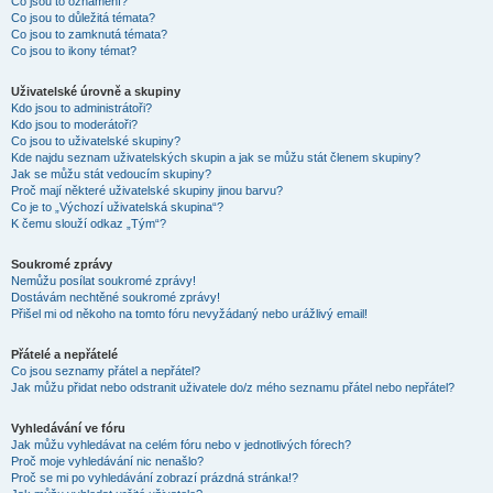
Co jsou to oznámení?
Co jsou to důležitá témata?
Co jsou to zamknutá témata?
Co jsou to ikony témat?
Uživatelské úrovně a skupiny
Kdo jsou to administrátoři?
Kdo jsou to moderátoři?
Co jsou to uživatelské skupiny?
Kde najdu seznam uživatelských skupin a jak se můžu stát členem skupiny?
Jak se můžu stát vedoucím skupiny?
Proč mají některé uživatelské skupiny jinou barvu?
Co je to „Výchozí uživatelská skupina“?
K čemu slouží odkaz „Tým“?
Soukromé zprávy
Nemůžu posílat soukromé zprávy!
Dostávám nechtěné soukromé zprávy!
Přišel mi od někoho na tomto fóru nevyžádaný nebo urážlivý email!
Přátelé a nepřátelé
Co jsou seznamy přátel a nepřátel?
Jak můžu přidat nebo odstranit uživatele do/z mého seznamu přátel nebo nepřátel?
Vyhledávání ve fóru
Jak můžu vyhledávat na celém fóru nebo v jednotlivých fórech?
Proč moje vyhledávání nic nenašlo?
Proč se mi po vyhledávání zobrazí prázdná stránka!?