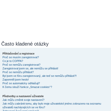
Často kladené otázky
Přihlašování a registrace
Proč se musím zaregistrovat?
Co je to COPPA?
Proč se nemůžu zaregistrovat?
Zaregistroval jsem se, ale nemůžu se přihlásit!
Proč se nemůžu přihlásit?
Byl jsem ve fóru zaregistrovaný, ale teď se nemůžu přihlásit?!
Zapomněl jsem heslo!
Proč se automaticky odhlašuji?
K čemu slouží funkce „Smazat cookies“?
Předvolby a nastavení uživatele
Jak můžu změnit svoje nastavení?
Jak můžu zabránit tomu, aby bylo moje uživatelské jméno zobrazeno na seznamu
uživatelů nacházejících se ve fóru?