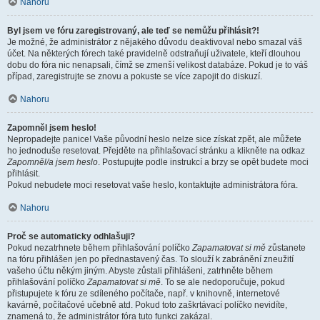
Nahoru
Byl jsem ve fóru zaregistrovaný, ale teď se nemůžu přihlásit?!
Je možné, že administrátor z nějakého důvodu deaktivoval nebo smazal váš
účet. Na některých fórech také pravidelně odstraňují uživatele, kteří dlouhou
dobu do fóra nic nenapsali, čímž se zmenší velikost databáze. Pokud je to váš
případ, zaregistrujte se znovu a pokuste se více zapojit do diskuzí.
Nahoru
Zapomněl jsem heslo!
Nepropadejte panice! Vaše původní heslo nelze sice získat zpět, ale můžete
ho jednoduše resetovat. Přejděte na přihlašovací stránku a klikněte na odkaz
Zapomněl/a jsem heslo
. Postupujte podle instrukcí a brzy se opět budete moci
přihlásit.
Pokud nebudete moci resetovat vaše heslo, kontaktujte administrátora fóra.
Nahoru
Proč se automaticky odhlašuji?
Pokud nezatrhnete během přihlašování políčko
Zapamatovat si mě
zůstanete
na fóru přihlášen jen po přednastavený čas. To slouží k zabránění zneužití
vašeho účtu někým jiným. Abyste zůstali přihlášeni, zatrhněte během
přihlašování políčko
Zapamatovat si mě
. To se ale nedoporučuje, pokud
přistupujete k fóru ze sdíleného počítače, např. v knihovně, internetové
kavárně, počítačové učebně atd. Pokud toto zaškrtávací políčko nevidíte,
znamená to, že administrátor fóra tuto funkci zakázal.