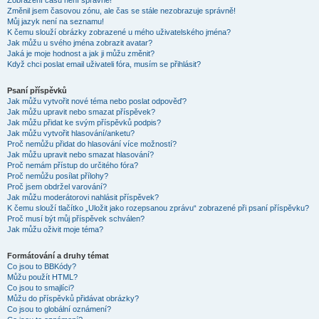
Zobrazení časů není správné!
Změnil jsem časovou zónu, ale čas se stále nezobrazuje správně!
Můj jazyk není na seznamu!
K čemu slouží obrázky zobrazené u mého uživatelského jména?
Jak můžu u svého jména zobrazit avatar?
Jaká je moje hodnost a jak ji můžu změnit?
Když chci poslat email uživateli fóra, musím se přihlásit?
Psaní příspěvků
Jak můžu vytvořit nové téma nebo poslat odpověď?
Jak můžu upravit nebo smazat příspěvek?
Jak můžu přidat ke svým příspěvků podpis?
Jak můžu vytvořit hlasování/anketu?
Proč nemůžu přidat do hlasování více možností?
Jak můžu upravit nebo smazat hlasování?
Proč nemám přístup do určitého fóra?
Proč nemůžu posílat přílohy?
Proč jsem obdržel varování?
Jak můžu moderátorovi nahlásit příspěvek?
K čemu slouží tlačítko „Uložit jako rozepsanou zprávu“ zobrazené při psaní příspěvku?
Proč musí být můj příspěvek schválen?
Jak můžu oživit moje téma?
Formátování a druhy témat
Co jsou to BBKódy?
Můžu použít HTML?
Co jsou to smajlíci?
Můžu do příspěvků přidávat obrázky?
Co jsou to globální oznámení?