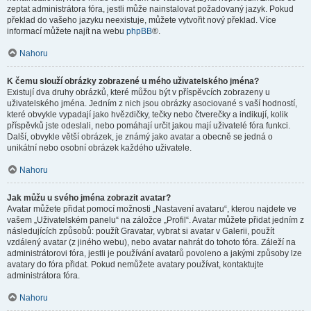
zeptat administrátora fóra, jestli může nainstalovat požadovaný jazyk. Pokud
překlad do vašeho jazyku neexistuje, můžete vytvořit nový překlad. Více
informací můžete najít na webu
phpBB
®.
Nahoru
K čemu slouží obrázky zobrazené u mého uživatelského jména?
Existují dva druhy obrázků, které můžou být v příspěvcích zobrazeny u
uživatelského jména. Jedním z nich jsou obrázky asociované s vaší hodností,
které obvykle vypadají jako hvězdičky, tečky nebo čtverečky a indikují, kolik
příspěvků jste odeslali, nebo pomáhají určit jakou mají uživatelé fóra funkci.
Další, obvykle větší obrázek, je známý jako avatar a obecně se jedná o
unikátní nebo osobní obrázek každého uživatele.
Nahoru
Jak můžu u svého jména zobrazit avatar?
Avatar můžete přidat pomocí možnosti „Nastavení avataru“, kterou najdete ve
vašem „Uživatelském panelu“ na záložce „Profil“. Avatar můžete přidat jedním z
následujících způsobů: použít Gravatar, vybrat si avatar v Galerii, použít
vzdálený avatar (z jiného webu), nebo avatar nahrát do tohoto fóra. Záleží na
administrátorovi fóra, jestli je používání avatarů povoleno a jakými způsoby lze
avatary do fóra přidat. Pokud nemůžete avatary používat, kontaktujte
administrátora fóra.
Nahoru