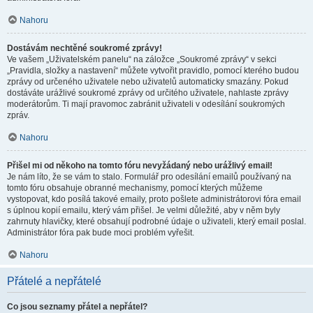
Nahoru
Dostávám nechtěné soukromé zprávy!
Ve vašem „Uživatelském panelu“ na záložce „Soukromé zprávy“ v sekci
„Pravidla, složky a nastavení“ můžete vytvořit pravidlo, pomocí kterého budou
zprávy od určeného uživatele nebo uživatelů automaticky smazány. Pokud
dostáváte urážlivé soukromé zprávy od určitého uživatele, nahlaste zprávy
moderátorům. Ti mají pravomoc zabránit uživateli v odesílání soukromých
zpráv.
Nahoru
Přišel mi od někoho na tomto fóru nevyžádaný nebo urážlivý email!
Je nám líto, že se vám to stalo. Formulář pro odesílání emailů používaný na
tomto fóru obsahuje obranné mechanismy, pomocí kterých můžeme
vystopovat, kdo posílá takové emaily, proto pošlete administrátorovi fóra email
s úplnou kopií emailu, který vám přišel. Je velmi důležité, aby v něm byly
zahrnuty hlavičky, které obsahují podrobné údaje o uživateli, který email poslal.
Administrátor fóra pak bude moci problém vyřešit.
Nahoru
Přátelé a nepřátelé
Co jsou seznamy přátel a nepřátel?