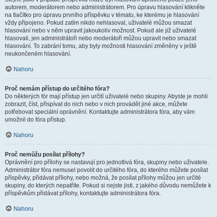
autorem, moderátorem nebo administrátorem. Pro úpravu hlasování klikněte
na tlačítko pro úpravu prvního příspěvku v tématu, ke kterému je hlasování
vždy připojeno. Pokud zatím nikdo nehlasoval, uživatelé můžou smazat
hlasování nebo v něm upravit jakoukoliv možnost. Pokud ale již uživatelé
hlasovali, jen administrátoři nebo moderátoři můžou upravit nebo smazat
hlasování. To zabrání tomu, aby byly možnosti hlasování změněny v ještě
neukončeném hlasování.
Nahoru
Proč nemám přístup do určitého fóra?
Do některých fór mají přístup jen určití uživatelé nebo skupiny. Abyste je mohli
zobrazit, číst, přispívat do nich nebo v nich provádět jiné akce, můžete
potřebovat speciální oprávnění. Kontaktujte administrátora fóra, aby vám
umožnil do fóra přístup.
Nahoru
Proč nemůžu posílat přílohy?
Oprávnění pro přílohy se nastavují pro jednotlivá fóra, skupiny nebo uživatele.
Administrátor fóra nemusel povolit do určitého fóra, do kterého můžete posílat
příspěvky, přidávat přílohy, nebo možná, že posílat přílohy můžou jen určité
skupiny, do kterých nepatříte. Pokud si nejste jisti, z jakého důvodu nemůžete k
příspěvkům přidávat přílohy, kontaktujte administrátora fóra.
Nahoru