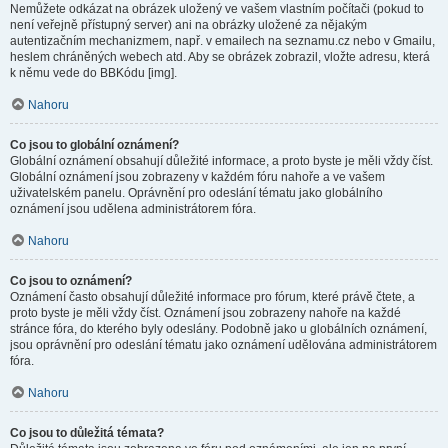
Nemůžete odkázat na obrázek uložený ve vašem vlastním počítači (pokud to
není veřejně přístupný server) ani na obrázky uložené za nějakým
autentizačním mechanizmem, např. v emailech na seznamu.cz nebo v Gmailu,
heslem chráněných webech atd. Aby se obrázek zobrazil, vložte adresu, která
k němu vede do BBKódu [img].
Nahoru
Co jsou to globální oznámení?
Globální oznámení obsahují důležité informace, a proto byste je měli vždy číst.
Globální oznámení jsou zobrazeny v každém fóru nahoře a ve vašem
uživatelském panelu. Oprávnění pro odeslání tématu jako globálního
oznámení jsou udělena administrátorem fóra.
Nahoru
Co jsou to oznámení?
Oznámení často obsahují důležité informace pro fórum, které právě čtete, a
proto byste je měli vždy číst. Oznámení jsou zobrazeny nahoře na každé
stránce fóra, do kterého byly odeslány. Podobně jako u globálních oznámení,
jsou oprávnění pro odeslání tématu jako oznámení udělována administrátorem
fóra.
Nahoru
Co jsou to důležitá témata?