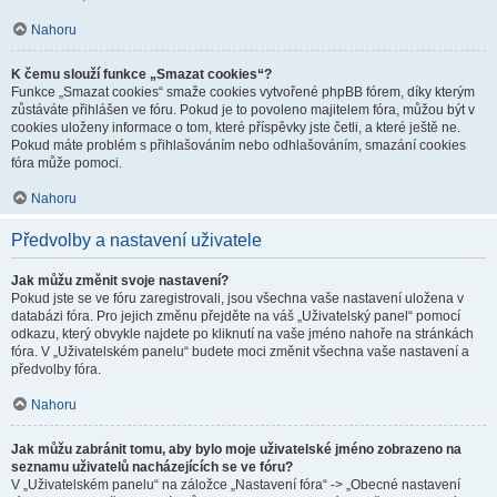
Nahoru
K čemu slouží funkce „Smazat cookies“?
Funkce „Smazat cookies“ smaže cookies vytvořené phpBB fórem, díky kterým
zůstáváte přihlášen ve fóru. Pokud je to povoleno majitelem fóra, můžou být v
cookies uloženy informace o tom, které příspěvky jste četli, a které ještě ne.
Pokud máte problém s přihlašováním nebo odhlašováním, smazání cookies
fóra může pomoci.
Nahoru
Předvolby a nastavení uživatele
Jak můžu změnit svoje nastavení?
Pokud jste se ve fóru zaregistrovali, jsou všechna vaše nastavení uložena v
databázi fóra. Pro jejich změnu přejděte na váš „Uživatelský panel“ pomocí
odkazu, který obvykle najdete po kliknutí na vaše jméno nahoře na stránkách
fóra. V „Uživatelském panelu“ budete moci změnit všechna vaše nastavení a
předvolby fóra.
Nahoru
Jak můžu zabránit tomu, aby bylo moje uživatelské jméno zobrazeno na
seznamu uživatelů nacházejících se ve fóru?
V „Uživatelském panelu“ na záložce „Nastavení fóra“ -> „Obecné nastavení