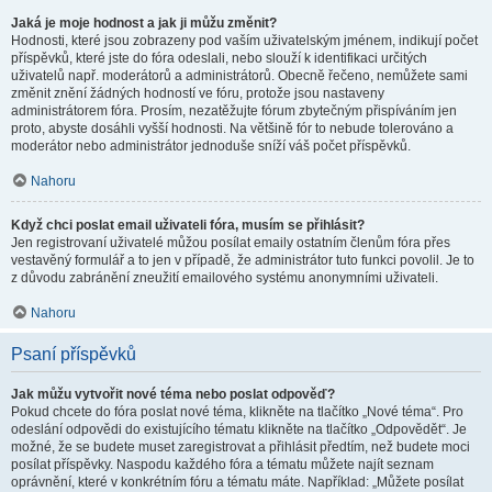
Jaká je moje hodnost a jak ji můžu změnit?
Hodnosti, které jsou zobrazeny pod vaším uživatelským jménem, indikují počet
příspěvků, které jste do fóra odeslali, nebo slouží k identifikaci určitých
uživatelů např. moderátorů a administrátorů. Obecně řečeno, nemůžete sami
změnit znění žádných hodností ve fóru, protože jsou nastaveny
administrátorem fóra. Prosím, nezatěžujte fórum zbytečným přispíváním jen
proto, abyste dosáhli vyšší hodnosti. Na většině fór to nebude tolerováno a
moderátor nebo administrátor jednoduše sníží váš počet příspěvků.
Nahoru
Když chci poslat email uživateli fóra, musím se přihlásit?
Jen registrovaní uživatelé můžou posílat emaily ostatním členům fóra přes
vestavěný formulář a to jen v případě, že administrátor tuto funkci povolil. Je to
z důvodu zabránění zneužití emailového systému anonymními uživateli.
Nahoru
Psaní příspěvků
Jak můžu vytvořit nové téma nebo poslat odpověď?
Pokud chcete do fóra poslat nové téma, klikněte na tlačítko „Nové téma“. Pro
odeslání odpovědi do existujícího tématu klikněte na tlačítko „Odpovědět“. Je
možné, že se budete muset zaregistrovat a přihlásit předtím, než budete moci
posílat příspěvky. Naspodu každého fóra a tématu můžete najít seznam
oprávnění, které v konkrétním fóru a tématu máte. Například: „Můžete posílat