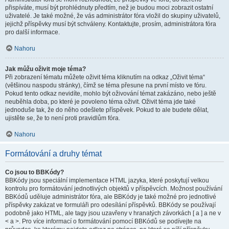
přispíváte, musí být prohlédnuty předtím, než je budou moci zobrazit ostatní
uživatelé. Je také možné, že vás administrátor fóra vložil do skupiny uživatelů,
jejichž příspěvky musí být schváleny. Kontaktujte, prosím, administrátora fóra
pro další informace.
Nahoru
Jak můžu oživit moje téma?
Při zobrazení tématu můžete oživit téma kliknutím na odkaz „Oživit téma“
(většinou naspodu stránky), čímž se téma přesune na první místo ve fóru.
Pokud tento odkaz nevidíte, mohlo být oživování témat zakázáno, nebo ještě
neuběhla doba, po které je povoleno téma oživit. Oživit téma jde také
jednoduše tak, že do něho odešlete příspěvek. Pokud to ale budete dělat,
ujistěte se, že to není proti pravidlům fóra.
Nahoru
Formátování a druhy témat
Co jsou to BBKódy?
BBKódy jsou speciální implementace HTML jazyka, které poskytují velkou
kontrolu pro formátování jednotlivých objektů v příspěvcích. Možnost používání
BBKódů uděluje administrátor fóra, ale BBKódy je také možné pro jednotlivé
příspěvky zakázat ve formuláři pro odesílání příspěvků. BBKódy se používají
podobně jako HTML, ale tagy jsou uzavřeny v hranatých závorkách [ a ] a ne v
< a >. Pro více informací o formátování pomocí BBKódů se podívejte na