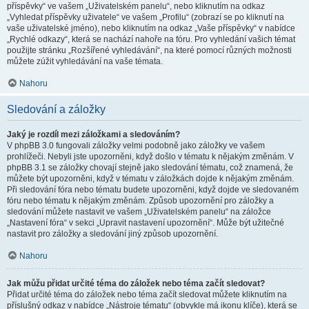
příspěvky“ ve vašem „Uživatelském panelu“, nebo kliknutím na odkaz
„Vyhledat příspěvky uživatele“ ve vašem „Profilu“ (zobrazí se po kliknutí na
vaše uživatelské jméno), nebo kliknutím na odkaz „Vaše příspěvky“ v nabídce
„Rychlé odkazy“, která se nachází nahoře na fóru. Pro vyhledání vašich témat
použijte stránku „Rozšířené vyhledávání“, na které pomocí různých možnosti
můžete zúžit vyhledávání na vaše témata.
Nahoru
Sledování a záložky
Jaký je rozdíl mezi záložkami a sledováním?
V phpBB 3.0 fungovali záložky velmi podobně jako záložky ve vašem
prohlížeči. Nebyli jste upozorněni, když došlo v tématu k nějakým změnám. V
phpBB 3.1 se záložky chovají stejně jako sledování tématu, což znamená, že
můžete být upozorněni, když v tématu v záložkách dojde k nějakým změnám.
Při sledování fóra nebo tématu budete upozorněni, když dojde ve sledovaném
fóru nebo tématu k nějakým změnám. Způsob upozornění pro záložky a
sledování můžete nastavit ve vašem „Uživatelském panelu“ na záložce
„Nastavení fóra“ v sekci „Upravit nastavení upozornění“. Může být užitečné
nastavit pro záložky a sledování jiný způsob upozornění.
Nahoru
Jak můžu přidat určité téma do záložek nebo téma začít sledovat?
Přidat určité téma do záložek nebo téma začít sledovat můžete kliknutím na
příslušný odkaz v nabídce „Nástroje tématu“ (obvykle má ikonu klíče), která se