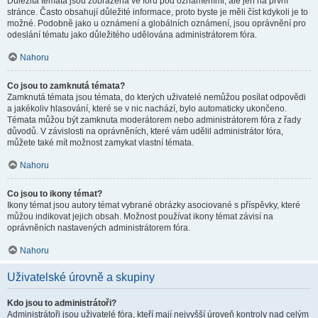
Důležitá témata jsou zobrazena ve fóru pod oznámeními, ale jen na první
stránce. Často obsahují důležité informace, proto byste je měli číst kdykoli je to
možné. Podobně jako u oznámení a globálních oznámení, jsou oprávnění pro
odeslání tématu jako důležitého udělována administrátorem fóra.
Nahoru
Co jsou to zamknutá témata?
Zamknutá témata jsou témata, do kterých uživatelé nemůžou posílat odpovědi
a jakékoliv hlasování, které se v nic nachází, bylo automaticky ukončeno.
Témata můžou být zamknuta moderátorem nebo administrátorem fóra z řady
důvodů. V závislosti na oprávněních, které vám udělil administrátor fóra,
můžete také mít možnost zamykat vlastní témata.
Nahoru
Co jsou to ikony témat?
Ikony témat jsou autory témat vybrané obrázky asociované s příspěvky, které
můžou indikovat jejich obsah. Možnost používat ikony témat závisí na
oprávněních nastavených administrátorem fóra.
Nahoru
Uživatelské úrovně a skupiny
Kdo jsou to administrátoři?
Administrátoři jsou uživatelé fóra, kteří mají nejvyšší úroveň kontroly nad celým