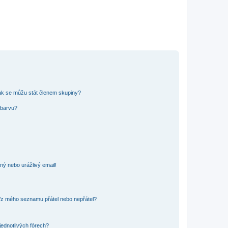
ak se můžu stát členem skupiny?
 barvu?
ný nebo urážlivý email!
o/z mého seznamu přátel nebo nepřátel?
jednotlivých fórech?