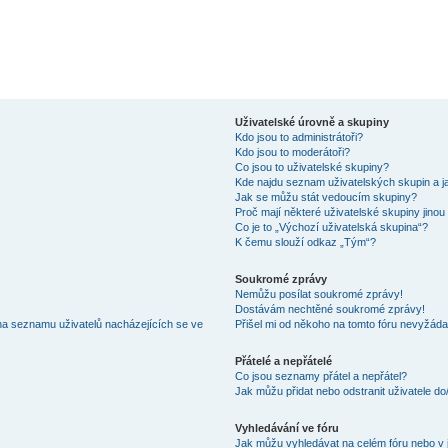
Uživatelské úrovně a skupiny
Kdo jsou to administrátoři?
Kdo jsou to moderátoři?
Co jsou to uživatelské skupiny?
Kde najdu seznam uživatelských skupin a j
Jak se můžu stát vedoucím skupiny?
Proč mají některé uživatelské skupiny jinou
Co je to „Výchozí uživatelská skupina“?
K čemu slouží odkaz „Tým“?
Soukromé zprávy
Nemůžu posílat soukromé zprávy!
Dostávám nechtěné soukromé zprávy!
na seznamu uživatelů nacházejících se ve
Přišel mi od někoho na tomto fóru nevyžáda
Přátelé a nepřátelé
Co jsou seznamy přátel a nepřátel?
Jak můžu přidat nebo odstranit uživatele d
Vyhledávání ve fóru
Jak můžu vyhledávat na celém fóru nebo v 