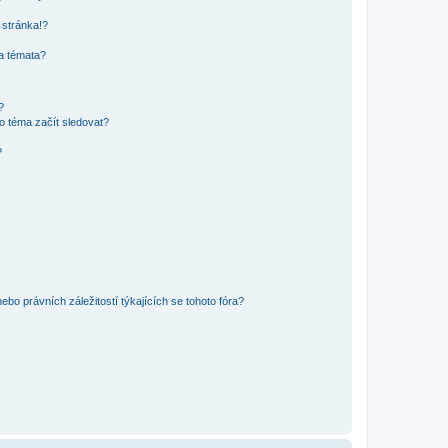
 stránka!?
 a témata?
?
o téma začít sledovat?
?
bo právních záležitostí týkajících se tohoto fóra?