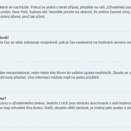
teré se nacházíte. Pokud se jedná o tento případ, přejděte na váš „Uživatelský pa
a, Londýn, New York, Sydney atd. Vezměte prosím na vědomí, že změnu časové zóny, 
 dobrý důvod, proč tak učinit.
rávně!
ě, ale čas se stále zobrazuje nesprávně, pak je čas nastavený na hodinách serveru 
or nenainstaloval, nebo nikdo toto fórum do vašeho jazyka nepřeložil. Zkuste se ze
ořit nový překlad. Více informací můžete najít na webu
phpBB
®.
éna?
azeny u uživatelského jména. Jedním z nich jsou obrázky asociované s vaší hodnost
jakou mají uživatelé fóra funkci. Další, obvykle větší obrázek, je známý jako avatar