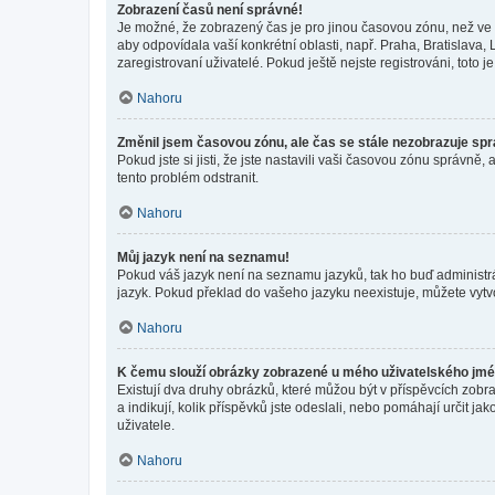
Zobrazení časů není správné!
Je možné, že zobrazený čas je pro jinou časovou zónu, než ve k
aby odpovídala vaší konkrétní oblasti, např. Praha, Bratislav
zaregistrovaní uživatelé. Pokud ještě nejste registrováni, toto je
Nahoru
Změnil jsem časovou zónu, ale čas se stále nezobrazuje sp
Pokud jste si jisti, že jste nastavili vaši časovou zónu správn
tento problém odstranit.
Nahoru
Můj jazyk není na seznamu!
Pokud váš jazyk není na seznamu jazyků, tak ho buď administrát
jazyk. Pokud překlad do vašeho jazyku neexistuje, můžete vytv
Nahoru
K čemu slouží obrázky zobrazené u mého uživatelského jm
Existují dva druhy obrázků, které můžou být v příspěvcích zobr
a indikují, kolik příspěvků jste odeslali, nebo pomáhají určit 
uživatele.
Nahoru