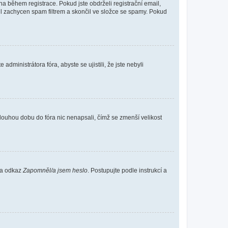
 během registrace. Pokud jste obdrželi registrační email,
ail zachycen spam filtrem a skončil ve složce se spamy. Pokud
dministrátora fóra, abyste se ujistili, že jste nebyli
louhou dobu do fóra nic nenapsali, čímž se zmenší velikost
 na odkaz
Zapomněl/a jsem heslo
. Postupujte podle instrukcí a