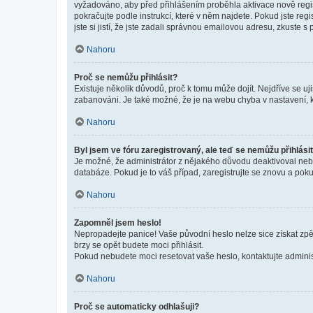
vyžadováno, aby před přihlášením proběhla aktivace nově regis
pokračujte podle instrukcí, které v něm najdete. Pokud jste re
jste si jistí, že jste zadali správnou emailovou adresu, zkuste 
Nahoru
Proč se nemůžu přihlásit?
Existuje několik důvodů, proč k tomu může dojít. Nejdříve se ujis
zabanováni. Je také možné, že je na webu chyba v nastavení, k
Nahoru
Byl jsem ve fóru zaregistrovaný, ale teď se nemůžu přihlásit
Je možné, že administrátor z nějakého důvodu deaktivoval nebo 
databáze. Pokud je to váš případ, zaregistrujte se znovu a pokus
Nahoru
Zapomněl jsem heslo!
Nepropadejte panice! Vaše původní heslo nelze sice získat zpě
brzy se opět budete moci přihlásit.
Pokud nebudete moci resetovat vaše heslo, kontaktujte administ
Nahoru
Proč se automaticky odhlašuji?