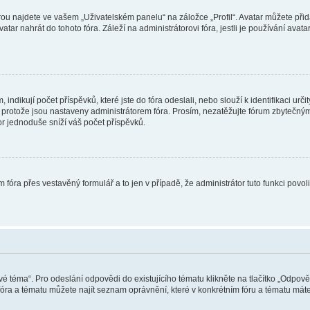
ou najdete ve vašem „Uživatelském panelu“ na záložce „Profil“. Avatar můžete přida
vatar nahrát do tohoto fóra. Záleží na administrátorovi fóra, jestli je používání ava
ndikují počet příspěvků, které jste do fóra odeslali, nebo slouží k identifikaci urč
protože jsou nastaveny administrátorem fóra. Prosím, nezatěžujte fórum zbytečným 
or jednoduše sníží váš počet příspěvků.
 fóra přes vestavěný formulář a to jen v případě, že administrátor tuto funkci povo
vé téma“. Pro odeslání odpovědi do existujícího tématu klikněte na tlačítko „Odpově
ra a tématu můžete najít seznam oprávnění, které v konkrétním fóru a tématu máte.