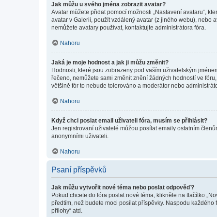
Jak můžu u svého jména zobrazit avatar?
Avatar můžete přidat pomocí možnosti „Nastavení avataru“, kter
avatar v Galerii, použít vzdálený avatar (z jiného webu), nebo a
nemůžete avatary používat, kontaktujte administrátora fóra.
Nahoru
Jaká je moje hodnost a jak ji můžu změnit?
Hodnosti, které jsou zobrazeny pod vaším uživatelským jménem, i
řečeno, nemůžete sami změnit znění žádných hodností ve fóru, 
většině fór to nebude tolerováno a moderátor nebo administrát
Nahoru
Když chci poslat email uživateli fóra, musím se přihlásit?
Jen registrovaní uživatelé můžou posílat emaily ostatním členům
anonymními uživateli.
Nahoru
Psaní příspěvků
Jak můžu vytvořit nové téma nebo poslat odpověď?
Pokud chcete do fóra poslat nové téma, klikněte na tlačítko „No
předtím, než budete moci posílat příspěvky. Naspodu každého fó
přílohy“ atd.