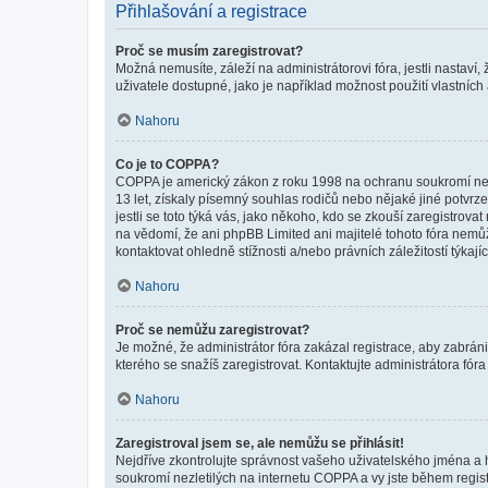
Přihlašování a registrace
Proč se musím zaregistrovat?
Možná nemusíte, záleží na administrátorovi fóra, jestli nastaví,
uživatele dostupné, jako je například možnost použití vlastních
Nahoru
Co je to COPPA?
COPPA je americký zákon z roku 1998 na ochranu soukromí nezl
13 let, získaly písemný souhlas rodičů nebo nějaké jiné potvrze
jestli se toto týká vás, jako někoho, kdo se zkouší zaregistro
na vědomí, že ani phpBB Limited ani majitelé tohoto fóra nem
kontaktovat ohledně stížnosti a/nebo právních záležitostí týkajíc
Nahoru
Proč se nemůžu zaregistrovat?
Je možné, že administrátor fóra zakázal registrace, aby zabrán
kterého se snažíš zaregistrovat. Kontaktujte administrátora fór
Nahoru
Zaregistroval jsem se, ale nemůžu se přihlásit!
Nejdříve zkontrolujte správnost vašeho uživatelského jména a 
soukromí nezletilých na internetu COPPA a vy jste během registr