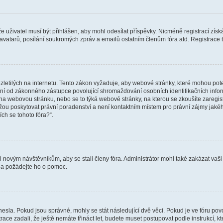
 že uživatel musí být přihlášen, aby mohl odesílat příspěvky. Nicméně registrací zís
 avatarů, posílání soukromých zpráv a emailů ostatním členům fóra atd. Registrace t
etilých na internetu. Tento zákon vyžaduje, aby webové stránky, které mohou pot
ní od zákonného zástupce povolující shromažďování osobních identifikačních informac
vat na webovou stránku, nebo se to týká webové stránky, na kterou se zkoušíte zareg
ůžou poskytovat právní poradenství a není kontaktním místem pro právní zájmy ja
ích se tohoto fóra?“.
il novým návštěvníkům, aby se stali členy fóra. Administrátor mohl také zakázat va
a a požádejte ho o pomoc.
hesla. Pokud jsou správné, mohly se stát následující dvě věci. Pokud je ve fóru 
ace zadali, že ještě nemáte třináct let, budete muset postupovat podle instrukcí, kt