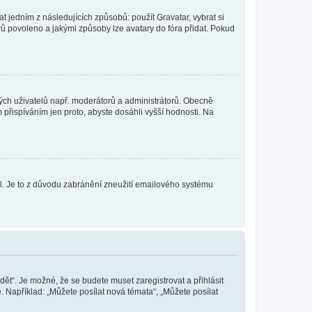
t jedním z následujících způsobů: použít Gravatar, vybrat si
tarů povoleno a jakými způsoby lze avatary do fóra přidat. Pokud
itých uživatelů např. moderátorů a administrátorů. Obecně
přispíváním jen proto, abyste dosáhli vyšší hodnosti. Na
lil. Je to z důvodu zabránění zneužití emailového systému
dět“. Je možné, že se budete muset zaregistrovat a přihlásit
 Například: „Můžete posílat nová témata“, „Můžete posílat