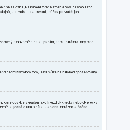
nel“ na záložku „Nastavení fóra“ a změňte vaši časovou zónu,
stejně jako většinu nastavení, můžou provádět jen
nesprávný. Upozorněte na to, prosím, administrátora, aby mohl
ptat administrátora fóra, jestli může nainstalovat požadovaný
í, které obvykle vypadají jako hvězdičky, tečky nebo čtverečky
 a obecně se jedná o unikátní nebo osobní obrázek každého