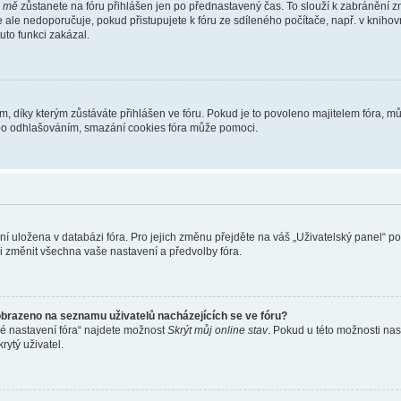
i mě
zůstanete na fóru přihlášen jen po přednastavený čas. To slouží k zabránění zn
se ale nedoporučuje, pokud přistupujete k fóru ze sdíleného počítače, např. v kniho
tuto funkci zakázal.
díky kterým zůstáváte přihlášen ve fóru. Pokud je to povoleno majitelem fóra, můž
nebo odhlašováním, smazání cookies fóra může pomoci.
ení uložena v databázi fóra. Pro jejich změnu přejděte na váš „Uživatelský panel“ p
i změnit všechna vaše nastavení a předvolby fóra.
obrazeno na seznamu uživatelů nacházejících se ve fóru?
né nastavení fóra“ najdete možnost
Skrýt můj online stav
. Pokud u této možnosti nas
rytý uživatel.