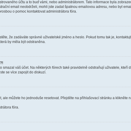
trovaného účtu a to buď vámi, nebo administrátorem. Tato informace byla zobrazena
gistrační email neobdrželi, mohli jste zadat špatnou emailovou adresu, nebo byl em
s prosbou o pomoc kontaktovat administrátora fóra.
těte, že zadáváte správné uživatelské jméno a heslo. Pokud tomu tak je, kontaktujte a
terá by měla být odstraněna.
?!
smazal váš účet. Na některých fórech také pravidelně odstraňují uživatele, kteří d
te se více zapojit do diskuzí.
t, ale můžete ho jednoduše resetovat. Přejděte na přihlašovací stránku a klikněte
rátora fóra.