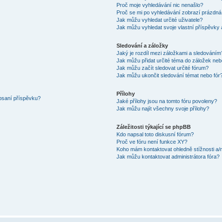
Proč moje vyhledávání nic nenašlo?
Proč se mi po vyhledávání zobrazí prázdná
Jak můžu vyhledat určité uživatele?
Jak můžu vyhledat svoje vlastní příspěvky
Sledování a záložky
Jaký je rozdíl mezi záložkami a sledováním
Jak můžu přidat určité téma do záložek neb
Jak můžu začít sledovat určité fórum?
Jak můžu ukončit sledování témat nebo fór
Přílohy
 psaní příspěvku?
Jaké přílohy jsou na tomto fóru povoleny?
Jak můžu najít všechny svoje přílohy?
Záležitosti týkající se phpBB
Kdo napsal toto diskusní fórum?
Proč ve fóru není funkce XY?
Koho mám kontaktovat ohledně stížnosti a/ne
Jak můžu kontaktovat administrátora fóra?