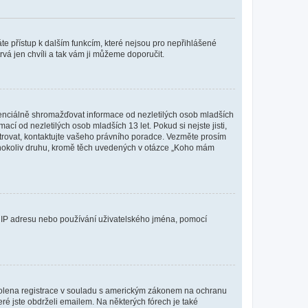
káte přístup k dalším funkcím, které nejsou pro nepřihlášené
rvá jen chvíli a tak vám ji můžeme doporučit.
enciálně shromažďovat informace od nezletilých osob mladších
í od nezletilých osob mladších 13 let. Pokud si nejste jisti,
istrovat, kontaktujte vašeho právního poradce. Vezměte prosím
kéhokoliv druhu, kromě těch uvedených v otázce „Koho mám
ši IP adresu nebo používání uživatelského jména, pomocí
povolena registrace v souladu s americkým zákonem na ochranu
eré jste obdrželi emailem. Na některých fórech je také