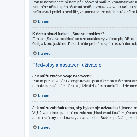
Pokud nezatrhnete během přihlašování políčko
Zapamatovat s
zatrhněte během přihlašování políčko
Zapamatovat si mě
. To 
zaškrtávací políčko nevidíte, znamená to, že administrátor fóra 
Nahoru
K čemu slouží funkce „Smazat cookies“?
Funkce „Smazat cookies“ smaže cookies vytvořené phpBB fórem, 
četli, a které ještě ne. Pokud máte problém s přihlašováním 
Nahoru
Předvolby a nastavení uživatele
Jak můžu změnit svoje nastavení?
Pokud jste se ve fóru zaregistrovali, jsou všechna vaše nastav
nahoře na stránkách fóra. V „Uživatelském panelu“ budete moc
Nahoru
Jak můžu zabránit tomu, aby bylo moje uživatelské jméno z
V „Uživatelském panelu“ na záložce „Nastavení fóra“ -> „Obec
administrátory, moderátory a sama sebe. Budete počítán jako sk
Nahoru