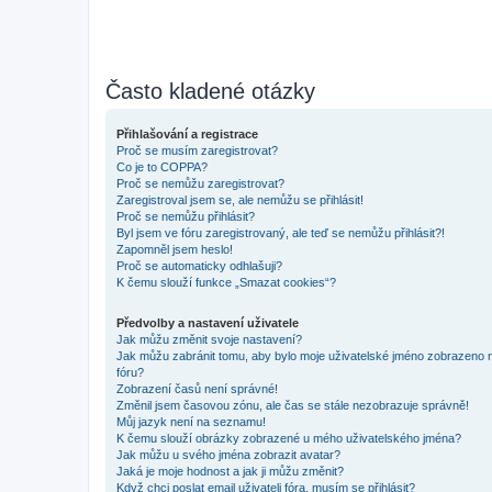
Často kladené otázky
Přihlašování a registrace
Proč se musím zaregistrovat?
Co je to COPPA?
Proč se nemůžu zaregistrovat?
Zaregistroval jsem se, ale nemůžu se přihlásit!
Proč se nemůžu přihlásit?
Byl jsem ve fóru zaregistrovaný, ale teď se nemůžu přihlásit?!
Zapomněl jsem heslo!
Proč se automaticky odhlašuji?
K čemu slouží funkce „Smazat cookies“?
Předvolby a nastavení uživatele
Jak můžu změnit svoje nastavení?
Jak můžu zabránit tomu, aby bylo moje uživatelské jméno zobrazeno 
fóru?
Zobrazení časů není správné!
Změnil jsem časovou zónu, ale čas se stále nezobrazuje správně!
Můj jazyk není na seznamu!
K čemu slouží obrázky zobrazené u mého uživatelského jména?
Jak můžu u svého jména zobrazit avatar?
Jaká je moje hodnost a jak ji můžu změnit?
Když chci poslat email uživateli fóra, musím se přihlásit?