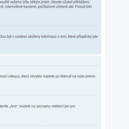
eužití vašeho účtu někým jiným. Abyste zůstali přihlášeni,
vně, internetové kavárně, počítačové učebně atd. Pokud toto
ou být v cookies uloženy informace o tom, které příspěvky jste
omocí odkazu, který obvykle najdete po kliknutí na vaše jméno
tavíte „Ano“, budete na seznamu viditelní jen pro