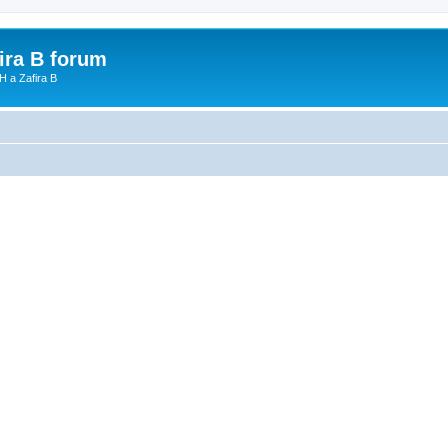
fira B forum
H a Zafira B