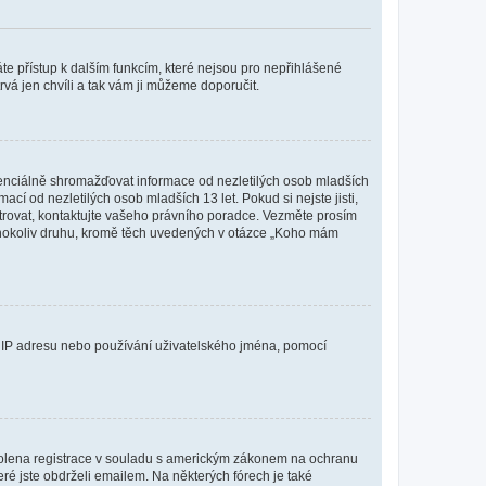
káte přístup k dalším funkcím, které nejsou pro nepřihlášené
rvá jen chvíli a tak vám ji můžeme doporučit.
enciálně shromažďovat informace od nezletilých osob mladších
í od nezletilých osob mladších 13 let. Pokud si nejste jisti,
istrovat, kontaktujte vašeho právního poradce. Vezměte prosím
kéhokoliv druhu, kromě těch uvedených v otázce „Koho mám
ši IP adresu nebo používání uživatelského jména, pomocí
povolena registrace v souladu s americkým zákonem na ochranu
eré jste obdrželi emailem. Na některých fórech je také