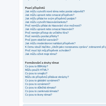
Psaní příspěvků
Jak můžu vytvořit nové téma nebo poslat odpověď?
Jak můžu upravit nebo smazat příspěvek?
Jak můžu přidat ke svým příspěvků podpis?
Jak můžu vytvořit hlasování/anketu?
Proč nemůžu přidat do hlasování více možností?
Jak můžu upravit nebo smazat hlasování?
Proč nemám přístup do určitého fóra?
Proč nemůžu posílat přílohy?
Proč jsem obdržel varování?
Jak můžu moderátorovi nahlásit příspěvek?
K čemu slouží tlačítko „Uložit jako rozepsanou zprávu“ zobrazené při
Proč musí být můj příspěvek schválen?
Jak můžu oživit moje téma?
Formátování a druhy témat
Co jsou to BBKódy?
Můžu použít HTML?
Co jsou to smajlíci?
Můžu do příspěvků přidávat obrázky?
Co jsou to globální oznámení?
Co jsou to oznámení?
Co jsou to důležitá témata?
Co jsou to zamknutá témata?
Co jsou to ikony témat?