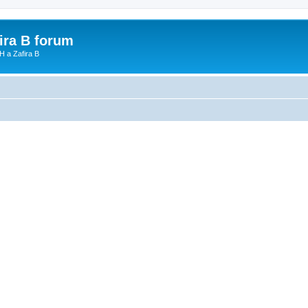
fira B forum
H a Zafira B