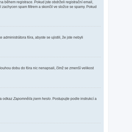
 během registrace. Pokud jste obdrželi registrační email,
ail zachycen spam filtrem a skončil ve složce se spamy. Pokud
dministrátora fóra, abyste se ujistili, že jste nebyli
louhou dobu do fóra nic nenapsali, čímž se zmenší velikost
 na odkaz
Zapomněl/a jsem heslo
. Postupujte podle instrukcí a