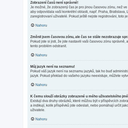
Zobrazení časů není správné!
Je možné, že zobrazený čas je pro jinou časovou zónu, než ve k
aby odpovídala vaší konkrétní oblasti, např. Praha, Bratislav
zaregistrovaní uživatelé. Pokud ještě nejste registrováni, toto je
Nahoru
Změnil jsem časovou zónu, ale čas se stále nezobrazuje sp
Pokud jste si jisti, že jste nastavili vaši časovou zónu správn
tento problém odstranit.
Nahoru
Můj jazyk není na seznamu!
Pokud váš jazyk není na seznamu jazyků, tak ho buď administrát
jazyk. Pokud překlad do vašeho jazyku neexistuje, můžete vytv
Nahoru
K čemu slouží obrázky zobrazené u mého uživatelského jm
Existují dva druhy obrázků, které můžou být v příspěvcích zobr
a indikují, kolik příspěvků jste odeslali, nebo pomáhají určit 
uživatele.
Nahoru