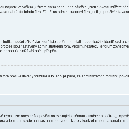
ou najdete ve vašem „Uživatelském panelu“ na záložce „Profil“. Avatar můžete přida
vatar nahrát do tohoto fóra. Záleží na administrátorovi fóra, jestli je používání ava
ndikují počet příspěvků, které jste do fóra odeslali, nebo slouží k identifikaci urč
protože jsou nastaveny administrátorem fóra. Prosím, nezatěžujte fórum zbytečným 
or jednoduše sníží váš počet příspěvků.
 fóra přes vestavěný formulář a to jen v případě, že administrátor tuto funkci povo
vé téma“. Pro odeslání odpovědi do existujícího tématu klikněte na tlačítko „Odpově
ra a tématu můžete najít seznam oprávnění, které v konkrétním fóru a tématu máte.