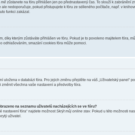
i mě
zůstanete na fóru přihlášen jen po přednastavený čas. To slouží k zabránění zn
se ale nedoporučuje, pokud přistupujete k fóru ze sdíleného počítače, např. v kniho
tuto funkci zakázal.
díky kterým zůstáváte přihlášen ve fóru. Pokud je to povoleno majitelem fóra, můž
nebo odhlašováním, smazání cookies fóra může pomoci.
ení uložena v databázi fóra. Pro jejich změnu přejděte na váš „Uživatelský panel“ p
i změnit všechna vaše nastavení a předvolby fóra.
obrazeno na seznamu uživatelů nacházejících se ve fóru?
né nastavení fóra“ najdete možnost
Skrýt můj online stav
. Pokud u této možnosti nas
rytý uživatel.