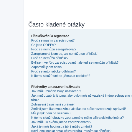
Často kladené otázky
Přihlašování a registrace
Proč se musím zaregistrovat?
Co je to COPPA?
Proč se nemůžu zaregistrovat?
Zaregistroval jsem se, ale nemůžu se přihlásit!
Proč se nemůžu přihlásit?
Byl jsem ve fóru zaregistrovaný, ale teď se nemůžu přihlásit?!
Zapomněl jsem heslo!
Proč se automaticky odhlašuji?
K čemu slouží funkce „Smazat cookies“?
Předvolby a nastavení uživatele
Jak můžu změnit svoje nastavení?
Jak můžu zabránit tomu, aby bylo moje uživatelské jméno zobrazeno 
fóru?
Zobrazení časů není správné!
Změnil jsem časovou zónu, ale čas se stále nezobrazuje správně!
Můj jazyk není na seznamu!
K čemu slouží obrázky zobrazené u mého uživatelského jména?
Jak můžu u svého jména zobrazit avatar?
Jaká je moje hodnost a jak ji můžu změnit?
Když chci poslat email uživateli fóra, musím se přihlásit?