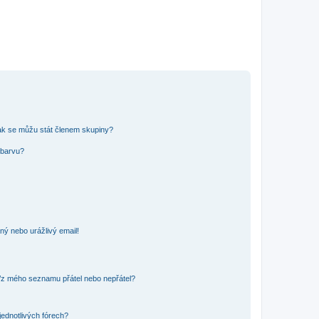
ak se můžu stát členem skupiny?
 barvu?
ný nebo urážlivý email!
o/z mého seznamu přátel nebo nepřátel?
jednotlivých fórech?