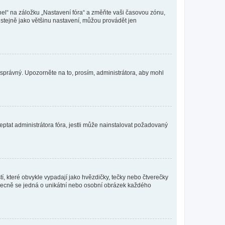
nel“ na záložku „Nastavení fóra“ a změňte vaši časovou zónu,
stejně jako většinu nastavení, můžou provádět jen
nesprávný. Upozorněte na to, prosím, administrátora, aby mohl
ptat administrátora fóra, jestli může nainstalovat požadovaný
í, které obvykle vypadají jako hvězdičky, tečky nebo čtverečky
 a obecně se jedná o unikátní nebo osobní obrázek každého