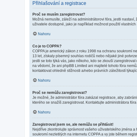
Přihlašování a registrace
Proč se musím zaregistrovat?
Možná nemusíte, záleží na administrátorovi fóra, jestli nastaví,
uživatele dostupné, jako je například možnost použití vlastních
Nahoru
Co je to COPPA?
COPPA je americký zákon z roku 1998 na ochranu soukromí nezl
13 let, získaly písemný souhlas rodičů nebo nějaké jiné potvrze
jestli se toto týká vás, jako někoho, kdo se zkouší zaregistro
na vědomí, že ani phpBB Limited ani majitelé tohoto fóra nem
kontaktovat ohledně stížnosti a/nebo právních záležitostí týkajíc
Nahoru
Proč se nemůžu zaregistrovat?
Je možné, že administrátor fóra zakázal registrace, aby zabrán
kterého se snažíš zaregistrovat. Kontaktujte administrátora fór
Nahoru
Zaregistroval jsem se, ale nemůžu se přihlásit!
Nejdříve zkontrolujte správnost vašeho uživatelského jména a 
soukromí nezletilých na internetu COPPA a vy jste během registr