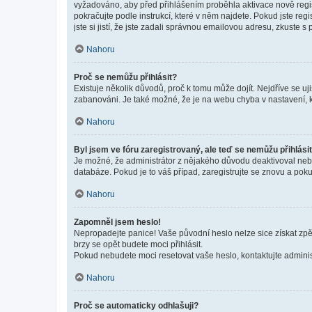
vyžadováno, aby před přihlášením proběhla aktivace nově regis
pokračujte podle instrukcí, které v něm najdete. Pokud jste re
jste si jistí, že jste zadali správnou emailovou adresu, zkuste 
Nahoru
Proč se nemůžu přihlásit?
Existuje několik důvodů, proč k tomu může dojít. Nejdříve se ujis
zabanováni. Je také možné, že je na webu chyba v nastavení, k
Nahoru
Byl jsem ve fóru zaregistrovaný, ale teď se nemůžu přihlásit
Je možné, že administrátor z nějakého důvodu deaktivoval nebo 
databáze. Pokud je to váš případ, zaregistrujte se znovu a pokus
Nahoru
Zapomněl jsem heslo!
Nepropadejte panice! Vaše původní heslo nelze sice získat zpě
brzy se opět budete moci přihlásit.
Pokud nebudete moci resetovat vaše heslo, kontaktujte administ
Nahoru
Proč se automaticky odhlašuji?