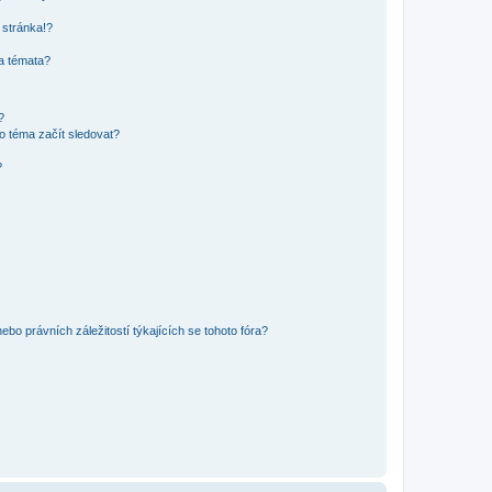
 stránka!?
 a témata?
?
o téma začít sledovat?
?
bo právních záležitostí týkajících se tohoto fóra?