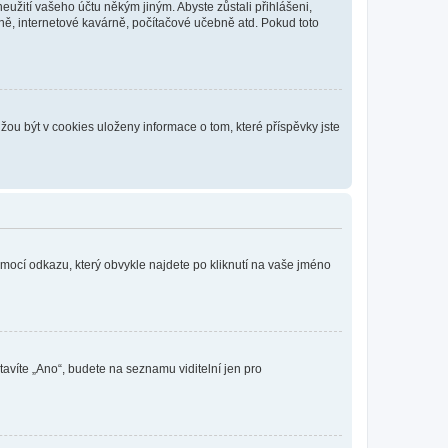
eužití vašeho účtu někým jiným. Abyste zůstali přihlášeni,
vně, internetové kavárně, počítačové učebně atd. Pokud toto
ou být v cookies uloženy informace o tom, které příspěvky jste
omocí odkazu, který obvykle najdete po kliknutí na vaše jméno
tavíte „Ano“, budete na seznamu viditelní jen pro