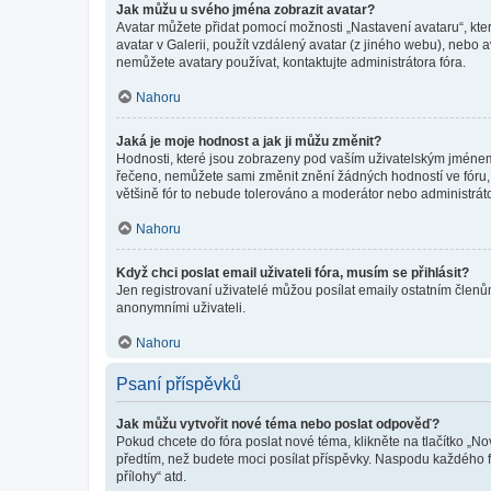
Jak můžu u svého jména zobrazit avatar?
Avatar můžete přidat pomocí možnosti „Nastavení avataru“, kter
avatar v Galerii, použít vzdálený avatar (z jiného webu), nebo a
nemůžete avatary používat, kontaktujte administrátora fóra.
Nahoru
Jaká je moje hodnost a jak ji můžu změnit?
Hodnosti, které jsou zobrazeny pod vaším uživatelským jménem, i
řečeno, nemůžete sami změnit znění žádných hodností ve fóru, 
většině fór to nebude tolerováno a moderátor nebo administrát
Nahoru
Když chci poslat email uživateli fóra, musím se přihlásit?
Jen registrovaní uživatelé můžou posílat emaily ostatním členům
anonymními uživateli.
Nahoru
Psaní příspěvků
Jak můžu vytvořit nové téma nebo poslat odpověď?
Pokud chcete do fóra poslat nové téma, klikněte na tlačítko „No
předtím, než budete moci posílat příspěvky. Naspodu každého fó
přílohy“ atd.