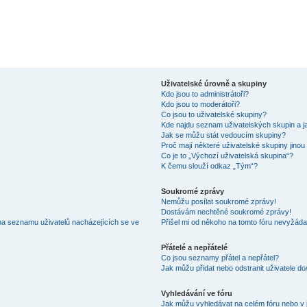
Uživatelské úrovně a skupiny
Kdo jsou to administrátoři?
Kdo jsou to moderátoři?
Co jsou to uživatelské skupiny?
Kde najdu seznam uživatelských skupin a j
Jak se můžu stát vedoucím skupiny?
Proč mají některé uživatelské skupiny jinou
Co je to „Výchozí uživatelská skupina“?
K čemu slouží odkaz „Tým“?
Soukromé zprávy
Nemůžu posílat soukromé zprávy!
Dostávám nechtěné soukromé zprávy!
na seznamu uživatelů nacházejících se ve
Přišel mi od někoho na tomto fóru nevyžáda
Přátelé a nepřátelé
Co jsou seznamy přátel a nepřátel?
Jak můžu přidat nebo odstranit uživatele d
Vyhledávání ve fóru
Jak můžu vyhledávat na celém fóru nebo v 