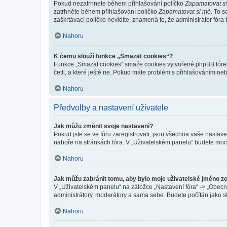
Pokud nezatrhnete během přihlašování políčko
Zapamatovat s
zatrhněte během přihlašování políčko
Zapamatovat si mě
. To 
zaškrtávací políčko nevidíte, znamená to, že administrátor fóra 
Nahoru
K čemu slouží funkce „Smazat cookies“?
Funkce „Smazat cookies“ smaže cookies vytvořené phpBB fórem, 
četli, a které ještě ne. Pokud máte problém s přihlašováním 
Nahoru
Předvolby a nastavení uživatele
Jak můžu změnit svoje nastavení?
Pokud jste se ve fóru zaregistrovali, jsou všechna vaše nastav
nahoře na stránkách fóra. V „Uživatelském panelu“ budete moc
Nahoru
Jak můžu zabránit tomu, aby bylo moje uživatelské jméno z
V „Uživatelském panelu“ na záložce „Nastavení fóra“ -> „Obec
administrátory, moderátory a sama sebe. Budete počítán jako sk
Nahoru