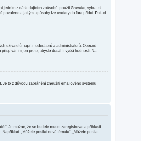
t jedním z následujících způsobů: použít Gravatar, vybrat si
tarů povoleno a jakými způsoby lze avatary do fóra přidat. Pokud
itých uživatelů např. moderátorů a administrátorů. Obecně
přispíváním jen proto, abyste dosáhli vyšší hodnosti. Na
lil. Je to z důvodu zabránění zneužití emailového systému
dět“. Je možné, že se budete muset zaregistrovat a přihlásit
 Například: „Můžete posílat nová témata“, „Můžete posílat