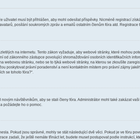
 že uživatel musí být přihlášen, aby mohl odesílat příspěvky. Nicméně registrací zís
 avatarů, posílání soukromých zpráv a emailů ostatním členům fóra atd. Registrace t
etilých na internetu. Tento zákon vyžaduje, aby webové stránky, které mohou pot
ní od zákonného zástupce povolující shromažďování osobních identifikačních informac
vat na webovou stránku, nebo se to týká webové stránky, na kterou se zkoušíte zareg
ůžou poskytovat právní poradenství a není kontaktním místem pro právní zájmy ja
ích se tohoto fóra?“.
il novým návštěvníkům, aby se stali členy fóra. Administrátor mohl také zakázat va
a a požádejte ho o pomoc.
hesla. Pokud jsou správné, mohly se stát následující dvě věci. Pokud je ve fóru 
ace zadali, že ještě nemáte třináct let, budete muset postupovat podle instrukcí, kt