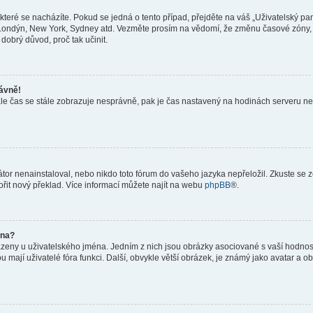
teré se nacházíte. Pokud se jedná o tento případ, přejděte na váš „Uživatelský pa
a, Londýn, New York, Sydney atd. Vezměte prosím na vědomí, že změnu časové zóny, 
 dobrý důvod, proč tak učinit.
rávně!
ě, ale čas se stále zobrazuje nesprávně, pak je čas nastavený na hodinách serveru 
or nenainstaloval, nebo nikdo toto fórum do vašeho jazyka nepřeložil. Zkuste se ze
ořit nový překlad. Více informací můžete najít na webu
phpBB
®.
éna?
azeny u uživatelského jména. Jedním z nich jsou obrázky asociované s vaší hodnost
jakou mají uživatelé fóra funkci. Další, obvykle větší obrázek, je známý jako avatar