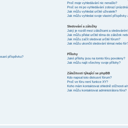
Proč moje vyhledávání nic nenašlo?
Proč se mi po vyhledávání zobrazí prázdná
Jak můžu vyhledat určité uživatele?
Jak můžu vyhledat svoje vlastní příspěvky
Sledování a záložky
Jaký je rozdíl mezi záložkami a sledováním
Jak můžu přidat určité téma do záložek neb
Jak můžu začít sledovat určité fórum?
Jak můžu ukončit sledování témat nebo fór
Přílohy
 psaní příspěvku?
Jaké přílohy jsou na tomto fóru povoleny?
Jak můžu najít všechny svoje přílohy?
Záležitosti týkající se phpBB
Kdo napsal toto diskusní fórum?
Proč ve fóru není funkce XY?
Koho mám kontaktovat ohledně stížnosti a/ne
Jak můžu kontaktovat administrátora fóra?