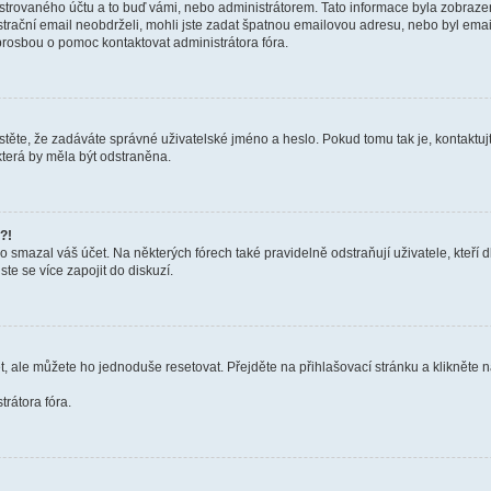
trovaného účtu a to buď vámi, nebo administrátorem. Tato informace byla zobrazena
gistrační email neobdrželi, mohli jste zadat špatnou emailovou adresu, nebo byl em
s prosbou o pomoc kontaktovat administrátora fóra.
těte, že zadáváte správné uživatelské jméno a heslo. Pokud tomu tak je, kontaktujte a
terá by měla být odstraněna.
?!
smazal váš účet. Na některých fórech také pravidelně odstraňují uživatele, kteří d
te se více zapojit do diskuzí.
t, ale můžete ho jednoduše resetovat. Přejděte na přihlašovací stránku a klikněte
rátora fóra.