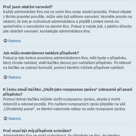
Proč jsem obdržel varování?
Každý administrátor fóra má na svém fóru svoje vlastní pravidla. Pokud nějaké
z těchto pravidel porušíte, může vám být uděleno varování. Vezměte prosím na
vědomí, že toto je rozhodnutí administrátora a phpBB Limited nemá nic
společného s varováními na daném fóru. Pokud si nejste jisti, z jakého důvodu
jste obdrželi varování, kontaktujte administrátora fóra.
Nahoru
Jak můžu moderátorovi nahlásit příspěvek?
Pokud je tato funkce povolena administrátorem fóra, měli byste v příspěvku,
který chcete nahlásit, vidět tlačítko (ikonu) pro nahlášení příspěvku. Po kliknutí
na tlačítko se zobrazí formulář, pomocí kterého můžete příspěvek nahlásit.
Nahoru
K čemu slouží tlačítko „Uložit jako rozepsanou zprávu“ zobrazené při psaní
příspěvku?
Pomocí tohoto tlačítka můžete uložit rozepsanou zprávu, abyste ji mohli
dokončit a odeslat později. Pro načtení rozepsaných zpráv přejděte na váš
„Uživatelský panel“, ve kterém naleznete odkaz na vaše rozepsané zprávy.
Nahoru
Proč musí být můj příspěvek schválen?
Administrátor fóra se mohl rozhodnout, že příspěvky ve fóru, do kterého