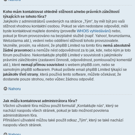
Koho mám kontaktovat ohledně stížnosti a/nebo právních záležitostí
týkajících se tohoto fóra?
Jakýkoliv z administrátorů uvedených na stránce „Tým“, by měl být pro vaši
stížnost vhodnou kontaktní osobou. Pokud se vám nedostane odpovědi, měli
byste kontaktovat majitele domény (proveďte
WHOIS vyhledávání
) nebo,
pokud je fórum provozováno na bezplatné službě (např. Yahoo!, forumzdarma,
Webzdarma atd.), vedení nebo oddělení stížností tohoto provozovatele.
Vezměte, prosím, na vědomí, že phpBB Limited na tomto fóru
nemá absolutně
žádné pravomoci
a nemůže nést odpovědnost za to jak, kde, nebo kým je toto
fórum používáno. Nekontaktujte phpBB Limited v souvislosti s jakýmikoliv
právními záležitostmi (zastavení činnosti, odpovědnost, pomlouvačný komentář
atd.), které
nemají přímou souvislost
s webem phpBB.com, nebo se
samotným phpBB softwarem. Pokud pošlete email phpBB Limited týkající se
jakákoliv třetí strany
, která používá tento software, můžete očekávat, že
dostanete pouze strohou, nebo vůbec žádnou odpověď.
Nahoru
Jak můžu kontaktovat administrátora fóra?
Všichni uživatelé fóra můžou použít formulář „Kontaktujte nás“, který se
nachází naspodu všech stránek, pokud je tato možnost povolena
administrátorem fóra.
Přihlášení uživatelé můžou také použít odkaz „Tým“, který se také nachází
naspodu všech stránek.
Nahoru