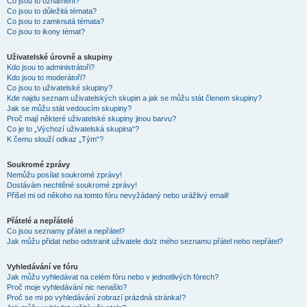
Co jsou to oznámení?
Co jsou to důležitá témata?
Co jsou to zamknutá témata?
Co jsou to ikony témat?
Uživatelské úrovně a skupiny
Kdo jsou to administrátoři?
Kdo jsou to moderátoři?
Co jsou to uživatelské skupiny?
Kde najdu seznam uživatelských skupin a jak se můžu stát členem skupiny?
Jak se můžu stát vedoucím skupiny?
Proč mají některé uživatelské skupiny jinou barvu?
Co je to „Výchozí uživatelská skupina“?
K čemu slouží odkaz „Tým“?
Soukromé zprávy
Nemůžu posílat soukromé zprávy!
Dostávám nechtěné soukromé zprávy!
Přišel mi od někoho na tomto fóru nevyžádaný nebo urážlivý email!
Přátelé a nepřátelé
Co jsou seznamy přátel a nepřátel?
Jak můžu přidat nebo odstranit uživatele do/z mého seznamu přátel nebo nepřátel?
Vyhledávání ve fóru
Jak můžu vyhledávat na celém fóru nebo v jednotlivých fórech?
Proč moje vyhledávání nic nenašlo?
Proč se mi po vyhledávání zobrazí prázdná stránka!?