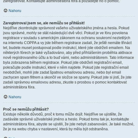
zaregistrovat. Kontaktujte administrátora fóra a požádejte ho o pomoc.
Nahoru
Zaregistroval jsem se, ale nemůžu se přihlásit!
Nejdříve zkontrolujte správnost vašeho uživatelského jména a hesla. Pokud
jsou správné, mohly se stát následující dvě věci. Pokud je ve fóru povolena
registrace v souladu s americkým zákonem na ochranu soukromí nezletilých
na internetu COPPA a vy jste během registrace zadali, že ještě nemáte třináct
let, budete muset postupovat podle instrukcí, které jste obdrželi emailem. Na
některých fórech je také vyžadováno, aby před přihlášením proběhla aktivace
nově registrovaného účtu a to buď vámi, nebo administrátorem. Tato informace
byla zobrazena během registrace. Pokud jste obdrželi registrační email,
pokračujte podle instrukcí, které v něm najdete. Pokud jste registrační email
neobdrželi, mohli jste zadat špatnou emailovou adresu, nebo byl email
zachycen spam filtrem a skončil ve složce se spamy. Pokud jste si jistí, že jste
zadali správnou emailovou adresu, zkuste s prosbou o pomoc kontaktovat
administrátora fóra.
Nahoru
Proč se nemůžu přihlásit?
Existuje několik důvodů, proč k tomu může dojít. Nejdříve se ujistěte, že
zadáváte správné uživatelské jméno a heslo. Pokud tomu tak je, kontaktujte
administrátora fóra, abyste se ujistili, že jste nebyli zabanováni. Je také možné,
že je na webu chyba v nastavení, která by měla být odstraněna.