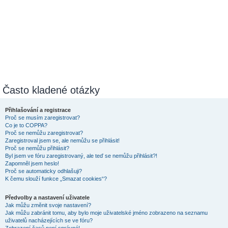
Často kladené otázky
Přihlašování a registrace
Proč se musím zaregistrovat?
Co je to COPPA?
Proč se nemůžu zaregistrovat?
Zaregistroval jsem se, ale nemůžu se přihlásit!
Proč se nemůžu přihlásit?
Byl jsem ve fóru zaregistrovaný, ale teď se nemůžu přihlásit?!
Zapomněl jsem heslo!
Proč se automaticky odhlašuji?
K čemu slouží funkce „Smazat cookies“?
Předvolby a nastavení uživatele
Jak můžu změnit svoje nastavení?
Jak můžu zabránit tomu, aby bylo moje uživatelské jméno zobrazeno na seznamu
uživatelů nacházejících se ve fóru?