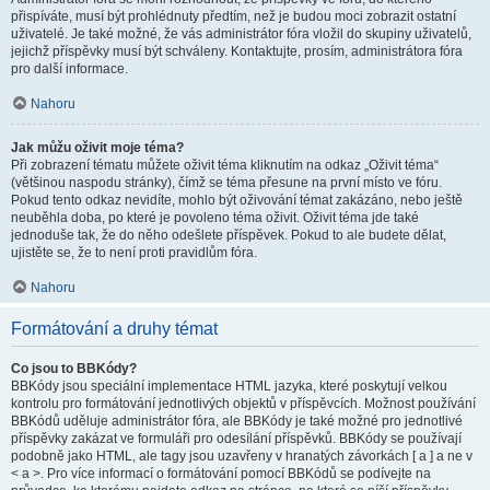
přispíváte, musí být prohlédnuty předtím, než je budou moci zobrazit ostatní
uživatelé. Je také možné, že vás administrátor fóra vložil do skupiny uživatelů,
jejichž příspěvky musí být schváleny. Kontaktujte, prosím, administrátora fóra
pro další informace.
Nahoru
Jak můžu oživit moje téma?
Při zobrazení tématu můžete oživit téma kliknutím na odkaz „Oživit téma“
(většinou naspodu stránky), čímž se téma přesune na první místo ve fóru.
Pokud tento odkaz nevidíte, mohlo být oživování témat zakázáno, nebo ještě
neuběhla doba, po které je povoleno téma oživit. Oživit téma jde také
jednoduše tak, že do něho odešlete příspěvek. Pokud to ale budete dělat,
ujistěte se, že to není proti pravidlům fóra.
Nahoru
Formátování a druhy témat
Co jsou to BBKódy?
BBKódy jsou speciální implementace HTML jazyka, které poskytují velkou
kontrolu pro formátování jednotlivých objektů v příspěvcích. Možnost používání
BBKódů uděluje administrátor fóra, ale BBKódy je také možné pro jednotlivé
příspěvky zakázat ve formuláři pro odesílání příspěvků. BBKódy se používají
podobně jako HTML, ale tagy jsou uzavřeny v hranatých závorkách [ a ] a ne v
< a >. Pro více informací o formátování pomocí BBKódů se podívejte na