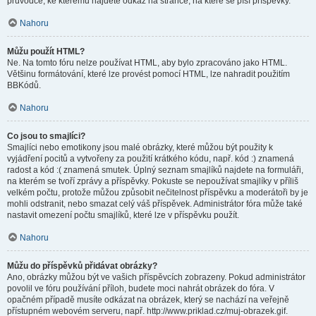
průvodce, ke kterému najdete odkaz na stránce, na které se píší příspěvky.
Nahoru
Můžu použít HTML?
Ne. Na tomto fóru nelze používat HTML, aby bylo zpracováno jako HTML.
Většinu formátování, které lze provést pomocí HTML, lze nahradit použitím
BBKódů.
Nahoru
Co jsou to smajlíci?
Smajlíci nebo emotikony jsou malé obrázky, které můžou být použity k
vyjádření pocitů a vytvořeny za použití krátkého kódu, např. kód :) znamená
radost a kód :( znamená smutek. Úplný seznam smajlíků najdete na formuláři,
na kterém se tvoří zprávy a příspěvky. Pokuste se nepoužívat smajlíky v příliš
velkém počtu, protože můžou způsobit nečitelnost příspěvku a moderátoři by je
mohli odstranit, nebo smazat celý váš příspěvek. Administrátor fóra může také
nastavit omezení počtu smajlíků, které lze v příspěvku použít.
Nahoru
Můžu do příspěvků přidávat obrázky?
Ano, obrázky můžou být ve vašich příspěvcích zobrazeny. Pokud administrátor
povolil ve fóru používání příloh, budete moci nahrát obrázek do fóra. V
opačném případě musíte odkázat na obrázek, který se nachází na veřejně
přístupném webovém serveru, např. http://www.priklad.cz/muj-obrazek.gif.