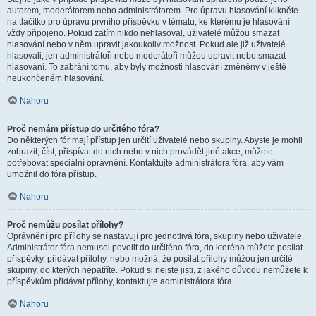
autorem, moderátorem nebo administrátorem. Pro úpravu hlasování klikněte
na tlačítko pro úpravu prvního příspěvku v tématu, ke kterému je hlasování
vždy připojeno. Pokud zatím nikdo nehlasoval, uživatelé můžou smazat
hlasování nebo v něm upravit jakoukoliv možnost. Pokud ale již uživatelé
hlasovali, jen administrátoři nebo moderátoři můžou upravit nebo smazat
hlasování. To zabrání tomu, aby byly možnosti hlasování změněny v ještě
neukončeném hlasování.
Nahoru
Proč nemám přístup do určitého fóra?
Do některých fór mají přístup jen určití uživatelé nebo skupiny. Abyste je mohli
zobrazit, číst, přispívat do nich nebo v nich provádět jiné akce, můžete
potřebovat speciální oprávnění. Kontaktujte administrátora fóra, aby vám
umožnil do fóra přístup.
Nahoru
Proč nemůžu posílat přílohy?
Oprávnění pro přílohy se nastavují pro jednotlivá fóra, skupiny nebo uživatele.
Administrátor fóra nemusel povolit do určitého fóra, do kterého můžete posílat
příspěvky, přidávat přílohy, nebo možná, že posílat přílohy můžou jen určité
skupiny, do kterých nepatříte. Pokud si nejste jisti, z jakého důvodu nemůžete k
příspěvkům přidávat přílohy, kontaktujte administrátora fóra.
Nahoru