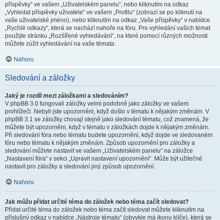
příspěvky“ ve vašem „Uživatelském panelu“, nebo kliknutím na odkaz
„Vyhledat příspěvky uživatele“ ve vašem „Profilu“ (zobrazí se po kliknutí na
vaše uživatelské jméno), nebo kliknutím na odkaz „Vaše příspěvky“ v nabídce
„Rychlé odkazy“, která se nachází nahoře na fóru. Pro vyhledání vašich témat
použijte stránku „Rozšířené vyhledávání“, na které pomocí různých možnosti
můžete zúžit vyhledávání na vaše témata.
Nahoru
Sledování a záložky
Jaký je rozdíl mezi záložkami a sledováním?
V phpBB 3.0 fungovali záložky velmi podobně jako záložky ve vašem
prohlížeči. Nebyli jste upozorněni, když došlo v tématu k nějakým změnám. V
phpBB 3.1 se záložky chovají stejně jako sledování tématu, což znamená, že
můžete být upozorněni, když v tématu v záložkách dojde k nějakým změnám.
Při sledování fóra nebo tématu budete upozorněni, když dojde ve sledovaném
fóru nebo tématu k nějakým změnám. Způsob upozornění pro záložky a
sledování můžete nastavit ve vašem „Uživatelském panelu“ na záložce
„Nastavení fóra“ v sekci „Upravit nastavení upozornění“. Může být užitečné
nastavit pro záložky a sledování jiný způsob upozornění.
Nahoru
Jak můžu přidat určité téma do záložek nebo téma začít sledovat?
Přidat určité téma do záložek nebo téma začít sledovat můžete kliknutím na
příslušný odkaz v nabídce „Nástroje tématu“ (obvykle má ikonu klíče), která se