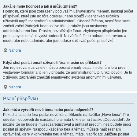
Jaká je moje hodnost a jak ji můžu změnit?
Hodnosti, které jsou zobrazeny pod vaším uživatelským jménem, indikují počet
příspěvků, které jste do fóra odeslali, nebo slouží k identifikaci určitých
uživatelů např. moderátorů a administrátorů. Obecně řečeno, nemůžete sami
změnit znění žádných hodností ve fóru, protože jsou nastaveny
administrátorem fóra. Prosím, nezatěžujte fórum zbytečným přispíváním jen
proto, abyste dosáhli vyšší hodnosti. Na většině fór to nebude tolerováno a
moderátor nebo administrátor jednoduše sníží váš počet příspěvků.
Nahoru
Když chci poslat email uživateli fóra, musím se přihlásit?
Jen registrovaní uživatelé můžou posílat emaily ostatním členům fóra přes
vestavěný formulář a to jen v případě, že administrátor tuto funkci povolil. Je to
z důvodu zabránění zneužití emailového systému anonymními uživateli.
Nahoru
Psaní příspěvků
Jak můžu vytvořit nové téma nebo poslat odpověď?
Pokud chcete do fóra poslat nové téma, klikněte na tlačítko „Nové téma“. Pro
odeslání odpovědi do existujícího tématu klikněte na tlačítko „Odpovědět“. Je
možné, že se budete muset zaregistrovat a přihlásit předtím, než budete moci
posílat příspěvky. Naspodu každého fóra a tématu můžete najít seznam
oprávnění, které v konkrétním fóru a tématu máte. Například: „Můžete posílat