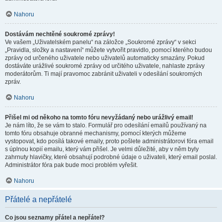
Nahoru
Dostávám nechtěné soukromé zprávy!
Ve vašem „Uživatelském panelu“ na záložce „Soukromé zprávy“ v sekci
„Pravidla, složky a nastavení“ můžete vytvořit pravidlo, pomocí kterého budou
zprávy od určeného uživatele nebo uživatelů automaticky smazány. Pokud
dostáváte urážlivé soukromé zprávy od určitého uživatele, nahlaste zprávy
moderátorům. Ti mají pravomoc zabránit uživateli v odesílání soukromých
zpráv.
Nahoru
Přišel mi od někoho na tomto fóru nevyžádaný nebo urážlivý email!
Je nám líto, že se vám to stalo. Formulář pro odesílání emailů používaný na
tomto fóru obsahuje obranné mechanismy, pomocí kterých můžeme
vystopovat, kdo posílá takové emaily, proto pošlete administrátorovi fóra email
s úplnou kopií emailu, který vám přišel. Je velmi důležité, aby v něm byly
zahrnuty hlavičky, které obsahují podrobné údaje o uživateli, který email poslal.
Administrátor fóra pak bude moci problém vyřešit.
Nahoru
Přátelé a nepřátelé
Co jsou seznamy přátel a nepřátel?