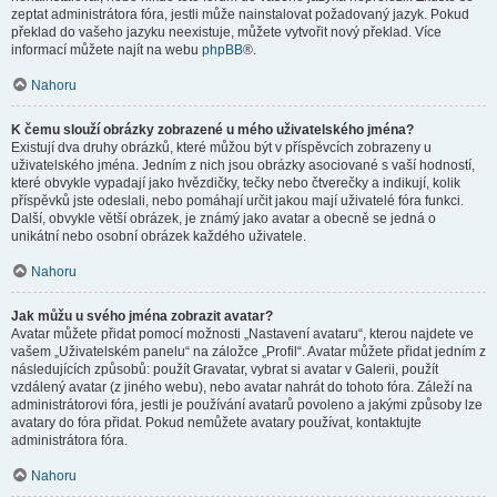
zeptat administrátora fóra, jestli může nainstalovat požadovaný jazyk. Pokud
překlad do vašeho jazyku neexistuje, můžete vytvořit nový překlad. Více
informací můžete najít na webu
phpBB
®.
Nahoru
K čemu slouží obrázky zobrazené u mého uživatelského jména?
Existují dva druhy obrázků, které můžou být v příspěvcích zobrazeny u
uživatelského jména. Jedním z nich jsou obrázky asociované s vaší hodností,
které obvykle vypadají jako hvězdičky, tečky nebo čtverečky a indikují, kolik
příspěvků jste odeslali, nebo pomáhají určit jakou mají uživatelé fóra funkci.
Další, obvykle větší obrázek, je známý jako avatar a obecně se jedná o
unikátní nebo osobní obrázek každého uživatele.
Nahoru
Jak můžu u svého jména zobrazit avatar?
Avatar můžete přidat pomocí možnosti „Nastavení avataru“, kterou najdete ve
vašem „Uživatelském panelu“ na záložce „Profil“. Avatar můžete přidat jedním z
následujících způsobů: použít Gravatar, vybrat si avatar v Galerii, použít
vzdálený avatar (z jiného webu), nebo avatar nahrát do tohoto fóra. Záleží na
administrátorovi fóra, jestli je používání avatarů povoleno a jakými způsoby lze
avatary do fóra přidat. Pokud nemůžete avatary používat, kontaktujte
administrátora fóra.
Nahoru