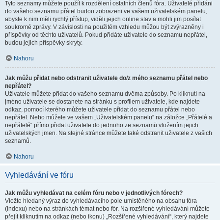
Tyto seznamy můžete použít k rozdělení ostatních členů fóra. Uživatelé přidáni
do vašeho seznamu přátel budou zobrazeni ve vašem uživatelském panelu,
abyste k nim měli rychlý přístup, viděli jejich online stav a mohli jim posílat
soukromé zprávy. V závislosti na použitém vzhledu můžou být zvýrazněny i
příspěvky od těchto uživatelů. Pokud přidáte uživatele do seznamu nepřátel,
budou jejich příspěvky skryty.
Nahoru
Jak můžu přidat nebo odstranit uživatele do/z mého seznamu přátel nebo
nepřátel?
Uživatele můžete přidat do vašeho seznamu dvěma způsoby. Po kliknutí na
jméno uživatele se dostanete na stránku s profilem uživatele, kde najdete
odkaz, pomocí kterého můžete uživatele přidat do seznamu přátel nebo
nepřátel. Nebo můžete ve vašem „Uživatelském panelu“ na záložce „Přátelé a
nepřátelé“ přímo přidat uživatele do jednoho ze seznamů vložením jejich
uživatelských jmen. Na stejné stránce můžete také odstranit uživatele z vašich
seznamů.
Nahoru
Vyhledávání ve fóru
Jak můžu vyhledávat na celém fóru nebo v jednotlivých fórech?
Vložte hledaný výraz do vyhledávacího pole umístěného na obsahu fóra
(indexu) nebo na stránkách témat nebo fór. Na rozšířené vyhledávání můžete
přejít kliknutím na odkaz (nebo ikonu) „Rozšířené vyhledávání“, který najdete