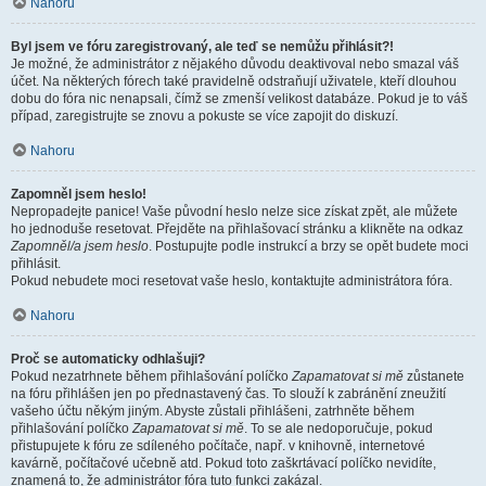
Nahoru
Byl jsem ve fóru zaregistrovaný, ale teď se nemůžu přihlásit?!
Je možné, že administrátor z nějakého důvodu deaktivoval nebo smazal váš
účet. Na některých fórech také pravidelně odstraňují uživatele, kteří dlouhou
dobu do fóra nic nenapsali, čímž se zmenší velikost databáze. Pokud je to váš
případ, zaregistrujte se znovu a pokuste se více zapojit do diskuzí.
Nahoru
Zapomněl jsem heslo!
Nepropadejte panice! Vaše původní heslo nelze sice získat zpět, ale můžete
ho jednoduše resetovat. Přejděte na přihlašovací stránku a klikněte na odkaz
Zapomněl/a jsem heslo
. Postupujte podle instrukcí a brzy se opět budete moci
přihlásit.
Pokud nebudete moci resetovat vaše heslo, kontaktujte administrátora fóra.
Nahoru
Proč se automaticky odhlašuji?
Pokud nezatrhnete během přihlašování políčko
Zapamatovat si mě
zůstanete
na fóru přihlášen jen po přednastavený čas. To slouží k zabránění zneužití
vašeho účtu někým jiným. Abyste zůstali přihlášeni, zatrhněte během
přihlašování políčko
Zapamatovat si mě
. To se ale nedoporučuje, pokud
přistupujete k fóru ze sdíleného počítače, např. v knihovně, internetové
kavárně, počítačové učebně atd. Pokud toto zaškrtávací políčko nevidíte,
znamená to, že administrátor fóra tuto funkci zakázal.