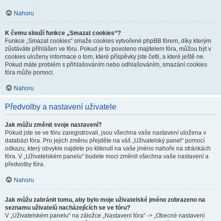
Nahoru
K čemu slouží funkce „Smazat cookies“?
Funkce „Smazat cookies“ smaže cookies vytvořené phpBB fórem, díky kterým
zůstáváte přihlášen ve fóru. Pokud je to povoleno majitelem fóra, můžou být v
cookies uloženy informace o tom, které příspěvky jste četli, a které ještě ne.
Pokud máte problém s přihlašováním nebo odhlašováním, smazání cookies
fóra může pomoci.
Nahoru
Předvolby a nastavení uživatele
Jak můžu změnit svoje nastavení?
Pokud jste se ve fóru zaregistrovali, jsou všechna vaše nastavení uložena v
databázi fóra. Pro jejich změnu přejděte na váš „Uživatelský panel“ pomocí
odkazu, který obvykle najdete po kliknutí na vaše jméno nahoře na stránkách
fóra. V „Uživatelském panelu“ budete moci změnit všechna vaše nastavení a
předvolby fóra.
Nahoru
Jak můžu zabránit tomu, aby bylo moje uživatelské jméno zobrazeno na
seznamu uživatelů nacházejících se ve fóru?
V „Uživatelském panelu“ na záložce „Nastavení fóra“ -> „Obecné nastavení