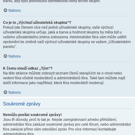
barvu, aby bylo jednodušší identifikovat členy těchto skupin.
Nahoru
Co je to „Výchozí uživatelská skupina“?
Pokud jste členem více než jedné uživatelské skupiny, vaše výchozí
uživatelská skupina určuje, jaká a barva a hodnost skupiny by měla být u
vašeho uživatelského jména zobrazena. Administrátor fóra vám může udělit
oprávnění ke změně vaší výchozí uživatelské skupiny ve vašem „Uživatelském
panelu“.
Nahoru
K čemu slouží odkaz „Tým“?
Na této stránce můžete zobrazit seznam členů starajících se o chod nebo
vedení fóra včetně moderátorů a administrátorů fóra. Také tam můžete najít
další informace jako například, která fóra moderátoři moderují.
Nahoru
Soukromé zprávy
Nemůžu posílat soukromé zprávy!
Jsou tři důvody, proč to tak je. Nejste zaregistrovaní a/nebo přihlášení,
administrátor fóra zakázal soukromé zprávy pro celé fórum, nebo administrátor
fóra zakázal přímo vám odesílání zpráv. Pro více informací kontaktujte
administrátora fóra.