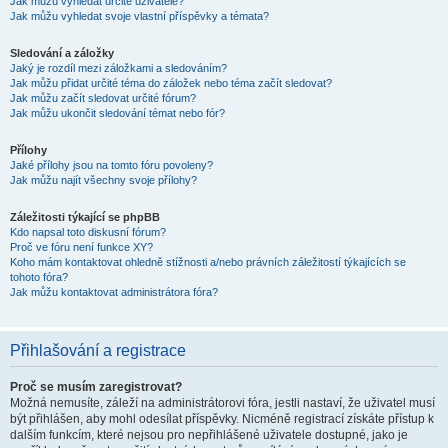
Jak můžu vyhledat určité uživatele?
Jak můžu vyhledat svoje vlastní příspěvky a témata?
Sledování a záložky
Jaký je rozdíl mezi záložkami a sledováním?
Jak můžu přidat určité téma do záložek nebo téma začít sledovat?
Jak můžu začít sledovat určité fórum?
Jak můžu ukončit sledování témat nebo fór?
Přílohy
Jaké přílohy jsou na tomto fóru povoleny?
Jak můžu najít všechny svoje přílohy?
Záležitosti týkající se phpBB
Kdo napsal toto diskusní fórum?
Proč ve fóru není funkce XY?
Koho mám kontaktovat ohledně stížnosti a/nebo právních záležitostí týkajících se
tohoto fóra?
Jak můžu kontaktovat administrátora fóra?
Přihlašování a registrace
Proč se musím zaregistrovat?
Možná nemusíte, záleží na administrátorovi fóra, jestli nastaví, že uživatel musí
být přihlášen, aby mohl odesílat příspěvky. Nicméně registrací získáte přístup k
dalším funkcím, které nejsou pro nepřihlášené uživatele dostupné, jako je