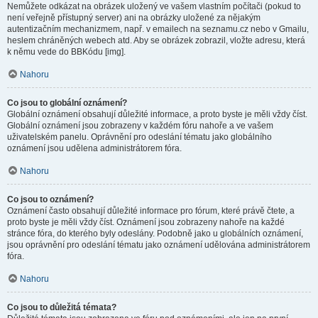
Nemůžete odkázat na obrázek uložený ve vašem vlastním počítači (pokud to
není veřejně přístupný server) ani na obrázky uložené za nějakým
autentizačním mechanizmem, např. v emailech na seznamu.cz nebo v Gmailu,
heslem chráněných webech atd. Aby se obrázek zobrazil, vložte adresu, která
k němu vede do BBKódu [img].
Nahoru
Co jsou to globální oznámení?
Globální oznámení obsahují důležité informace, a proto byste je měli vždy číst.
Globální oznámení jsou zobrazeny v každém fóru nahoře a ve vašem
uživatelském panelu. Oprávnění pro odeslání tématu jako globálního
oznámení jsou udělena administrátorem fóra.
Nahoru
Co jsou to oznámení?
Oznámení často obsahují důležité informace pro fórum, které právě čtete, a
proto byste je měli vždy číst. Oznámení jsou zobrazeny nahoře na každé
stránce fóra, do kterého byly odeslány. Podobně jako u globálních oznámení,
jsou oprávnění pro odeslání tématu jako oznámení udělována administrátorem
fóra.
Nahoru
Co jsou to důležitá témata?