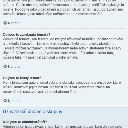
Důležitá témata jsou zobrazena ve fóru pod oznámeními, ale jen na první
stránce. Často obsahují důležité informace, proto byste je měli číst kdykoli je to
možné. Podobně jako u oznámení a globálních oznámení, jsou oprávnění pro
odeslání tématu jako důležitého udělována administrátorem fóra.
Nahoru
Co jsou to zamknutá témata?
Zamknutá témata jsou témata, do kterých uživatelé nemůžou posílat odpovědi
a jakékoliv hlasování, které se v nic nachází, bylo automaticky ukončeno.
Témata můžou být zamknuta moderátorem nebo administrátorem fóra z řady
důvodů. V závislosti na oprávněních, které vám udělil administrátor fóra,
můžete také mít možnost zamykat vlastní témata.
Nahoru
Co jsou to ikony témat?
Ikony témat jsou autory témat vybrané obrázky asociované s příspěvky, které
můžou indikovat jejich obsah. Možnost používat ikony témat závisí na
oprávněních nastavených administrátorem fóra.
Nahoru
Uživatelské úrovně a skupiny
Kdo jsou to administrátoři?
Administrátoři jsou uživatelé fóra, kteří mají nejvyšší úroveň kontroly nad celým