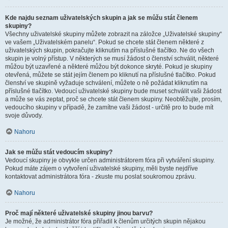
Kde najdu seznam uživatelských skupin a jak se můžu stát členem
skupiny?
Všechny uživatelské skupiny můžete zobrazit na záložce „Uživatelské skupiny“
ve vašem „Uživatelském panelu“. Pokud se chcete stát členem některé z
uživatelských skupin, pokračujte kliknutím na příslušné tlačítko. Ne do všech
skupin je volný přístup. V některých se musí žádost o členství schválit, některé
můžou být uzavřené a některé můžou být dokonce skryté. Pokud je skupiny
otevřená, můžete se stát jejím členem po kliknutí na příslušné tlačítko. Pokud
členství ve skupině vyžaduje schválení, můžete o ně požádat kliknutím na
příslušné tlačítko. Vedoucí uživatelské skupiny bude muset schválit vaši žádost
a může se vás zeptat, proč se chcete stát členem skupiny. Neobtěžujte, prosím,
vedoucího skupiny v případě, že zamítne vaši žádost - určitě pro to bude mít
svoje důvody.
Nahoru
Jak se můžu stát vedoucím skupiny?
Vedoucí skupiny je obvykle určen administrátorem fóra při vytváření skupiny.
Pokud máte zájem o vytvoření uživatelské skupiny, měli byste nejdříve
kontaktovat administrátora fóra - zkuste mu poslat soukromou zprávu.
Nahoru
Proč mají některé uživatelské skupiny jinou barvu?
Je možné, že administrátor fóra přiřadil k členům určitých skupin nějakou