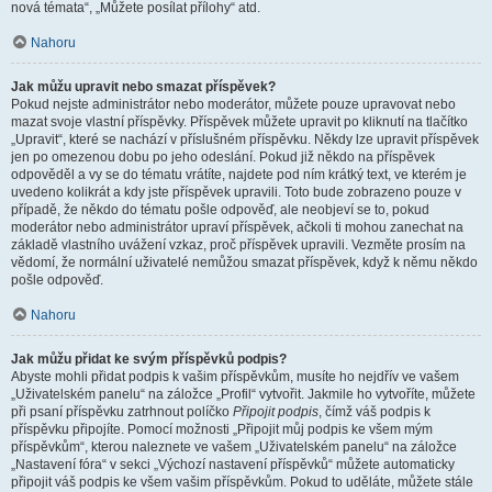
nová témata“, „Můžete posílat přílohy“ atd.
Nahoru
Jak můžu upravit nebo smazat příspěvek?
Pokud nejste administrátor nebo moderátor, můžete pouze upravovat nebo
mazat svoje vlastní příspěvky. Příspěvek můžete upravit po kliknutí na tlačítko
„Upravit“, které se nachází v příslušném příspěvku. Někdy lze upravit příspěvek
jen po omezenou dobu po jeho odeslání. Pokud již někdo na příspěvek
odpověděl a vy se do tématu vrátíte, najdete pod ním krátký text, ve kterém je
uvedeno kolikrát a kdy jste příspěvek upravili. Toto bude zobrazeno pouze v
případě, že někdo do tématu pošle odpověď, ale neobjeví se to, pokud
moderátor nebo administrátor upraví příspěvek, ačkoli ti mohou zanechat na
základě vlastního uvážení vzkaz, proč příspěvek upravili. Vezměte prosím na
vědomí, že normální uživatelé nemůžou smazat příspěvek, když k němu někdo
pošle odpověď.
Nahoru
Jak můžu přidat ke svým příspěvků podpis?
Abyste mohli přidat podpis k vašim příspěvkům, musíte ho nejdřív ve vašem
„Uživatelském panelu“ na záložce „Profil“ vytvořit. Jakmile ho vytvoříte, můžete
při psaní příspěvku zatrhnout políčko
Připojit podpis
, čímž váš podpis k
příspěvku připojíte. Pomocí možnosti „Připojit můj podpis ke všem mým
příspěvkům“, kterou naleznete ve vašem „Uživatelském panelu“ na záložce
„Nastavení fóra“ v sekci „Výchozí nastavení příspěvků“ můžete automaticky
připojit váš podpis ke všem vašim příspěvkům. Pokud to uděláte, můžete stále