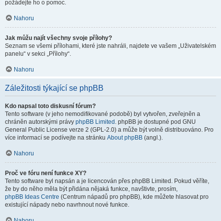
požádejte ho o pomoc.
Nahoru
Jak můžu najít všechny svoje přílohy?
Seznam se všemi přílohami, které jste nahráli, najdete ve vašem „Uživatelském
panelu“ v sekci „Přílohy“.
Nahoru
Záležitosti týkající se phpBB
Kdo napsal toto diskusní fórum?
Tento software (v jeho nemodifikované podobě) byl vytvořen, zveřejněn a
chráněn autorskými právy
phpBB Limited
. phpBB je dostupné pod GNU
General Public License verze 2 (GPL-2.0) a může být volně distribuováno. Pro
více informací se podívejte na stránku
About phpBB
(angl.).
Nahoru
Proč ve fóru není funkce XY?
Tento software byl napsán a je licencován přes phpBB Limited. Pokud věříte,
že by do něho měla být přidána nějaká funkce, navštivte, prosím,
phpBB Ideas Centre
(Centrum nápadů pro phpBB), kde můžete hlasovat pro
existující nápady nebo navrhnout nové funkce.
Nahoru