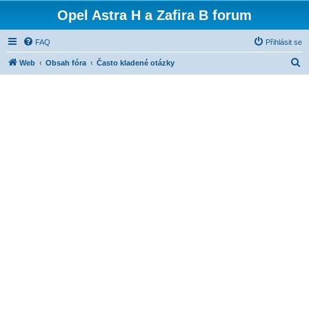
Opel Astra H a Zafira B forum
FAQ
Přihlásit se
H
Web
Obsah fóra
Často kladené otázky
l
e
d
a
t