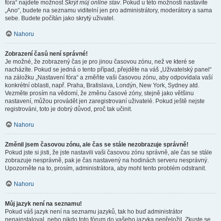
fóra“ najdete možnost
Skrýt můj online stav
. Pokud u této možnosti nastavíte
„Ano“, budete na seznamu viditelní jen pro administrátory, moderátory a sama
sebe. Budete počítán jako skrytý uživatel.
Nahoru
Zobrazení časů není správné!
Je možné, že zobrazený čas je pro jinou časovou zónu, než ve které se
nacházíte. Pokud se jedná o tento případ, přejděte na váš „Uživatelský panel“
na záložku „Nastavení fóra“ a změňte vaši časovou zónu, aby odpovídala vaší
konkrétní oblasti, např. Praha, Bratislava, Londýn, New York, Sydney atd.
Vezměte prosím na vědomí, že změnu časové zóny, stejně jako většinu
nastavení, můžou provádět jen zaregistrovaní uživatelé. Pokud ještě nejste
registrováni, toto je dobrý důvod, proč tak učinit.
Nahoru
Změnil jsem časovou zónu, ale čas se stále nezobrazuje správně!
Pokud jste si jisti, že jste nastavili vaši časovou zónu správně, ale čas se stále
zobrazuje nesprávně, pak je čas nastavený na hodinách serveru nesprávný.
Upozorněte na to, prosím, administrátora, aby mohl tento problém odstranit.
Nahoru
Můj jazyk není na seznamu!
Pokud váš jazyk není na seznamu jazyků, tak ho buď administrátor
nenainstaloval, nebo nikdo toto fórum do vašeho jazyka nepřeložil. Zkuste se