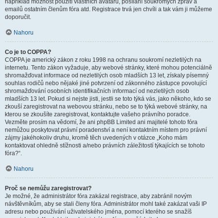
například možnost použití vlastních avatarů, posílání soukromých zpráv a
emailů ostatním členům fóra atd. Registrace trvá jen chvíli a tak vám ji můžeme
doporučit.
Nahoru
Co je to COPPA?
COPPA je americký zákon z roku 1998 na ochranu soukromí nezletilých na
internetu. Tento zákon vyžaduje, aby webové stránky, které mohou potenciálně
shromažďovat informace od nezletilých osob mladších 13 let, získaly písemný
souhlas rodičů nebo nějaké jiné potvrzení od zákonného zástupce povolující
shromažďování osobních identifikačních informací od nezletilých osob
mladších 13 let. Pokud si nejste jisti, jestli se toto týká vás, jako někoho, kdo se
zkouší zaregistrovat na webovou stránku, nebo se to týká webové stránky, na
kterou se zkoušíte zaregistrovat, kontaktujte vašeho právního poradce.
Vezměte prosím na vědomí, že ani phpBB Limited ani majitelé tohoto fóra
nemůžou poskytovat právní poradenství a není kontaktním místem pro právní
zájmy jakéhokoliv druhu, kromě těch uvedených v otázce „Koho mám
kontaktovat ohledně stížnosti a/nebo právních záležitostí týkajících se tohoto
fóra?“.
Nahoru
Proč se nemůžu zaregistrovat?
Je možné, že administrátor fóra zakázal registrace, aby zabránil novým
návštěvníkům, aby se stali členy fóra. Administrátor mohl také zakázat vaši IP
adresu nebo používání uživatelského jména, pomocí kterého se snažíš