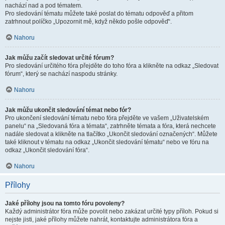
nachází nad a pod tématem.
Pro sledování tématu můžete také poslat do tématu odpověď a přitom
zatrhnout políčko „Upozornit mě, když někdo pošle odpověď“.
Nahoru
Jak můžu začít sledovat určité fórum?
Pro sledování určitého fóra přejděte do toho fóra a klikněte na odkaz „Sledovat
fórum“, který se nachází naspodu stránky.
Nahoru
Jak můžu ukončit sledování témat nebo fór?
Pro ukončení sledování tématu nebo fóra přejděte ve vašem „Uživatelském
panelu“ na „Sledovaná fóra a témata“, zatrhněte témata a fóra, která nechcete
nadále sledovat a klikněte na tlačítko „Ukončit sledování označených“. Můžete
také kliknout v tématu na odkaz „Ukončit sledování tématu“ nebo ve fóru na
odkaz „Ukončit sledování fóra“.
Nahoru
Přílohy
Jaké přílohy jsou na tomto fóru povoleny?
Každý administrátor fóra může povolit nebo zakázat určité typy příloh. Pokud si
nejste jisti, jaké přílohy můžete nahrát, kontaktujte administrátora fóra a