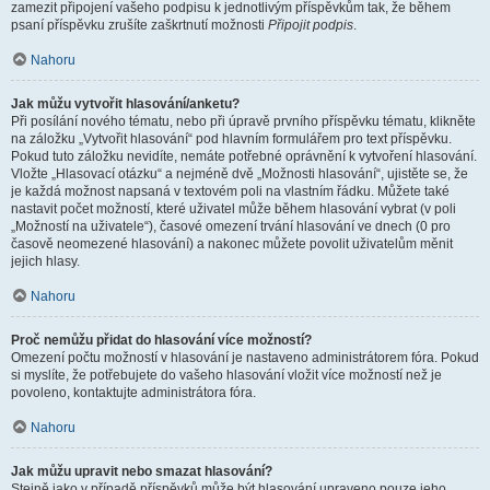
zamezit připojení vašeho podpisu k jednotlivým příspěvkům tak, že během
psaní příspěvku zrušíte zaškrtnutí možnosti
Připojit podpis
.
Nahoru
Jak můžu vytvořit hlasování/anketu?
Při posílání nového tématu, nebo při úpravě prvního příspěvku tématu, klikněte
na záložku „Vytvořit hlasování“ pod hlavním formulářem pro text příspěvku.
Pokud tuto záložku nevidíte, nemáte potřebné oprávnění k vytvoření hlasování.
Vložte „Hlasovací otázku“ a nejméně dvě „Možnosti hlasování“, ujistěte se, že
je každá možnost napsaná v textovém poli na vlastním řádku. Můžete také
nastavit počet možností, které uživatel může během hlasování vybrat (v poli
„Možností na uživatele“), časové omezení trvání hlasování ve dnech (0 pro
časově neomezené hlasování) a nakonec můžete povolit uživatelům měnit
jejich hlasy.
Nahoru
Proč nemůžu přidat do hlasování více možností?
Omezení počtu možností v hlasování je nastaveno administrátorem fóra. Pokud
si myslíte, že potřebujete do vašeho hlasování vložit více možností než je
povoleno, kontaktujte administrátora fóra.
Nahoru
Jak můžu upravit nebo smazat hlasování?
Stejně jako v případě příspěvků může být hlasování upraveno pouze jeho