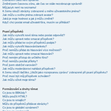
Zobrazení časů není správné!
Změnil jsem časovou zónu, ale čas se stále nezobrazuje správně!
Můj jazyk není na seznamu!
K čemu slouží obrázky zobrazené u mého uživatelského jména?
Jak můžu u svého jména zobrazit avatar?
Jaká je moje hodnost a jak ji můžu změnit?
Když chci poslat email uživateli fóra, musím se přihlásit?
Psaní příspěvků
Jak můžu vytvořit nové téma nebo poslat odpověď?
Jak můžu upravit nebo smazat příspěvek?
Jak můžu přidat ke svým příspěvků podpis?
Jak můžu vytvořit hlasování/anketu?
Proč nemůžu přidat do hlasování více možností?
Jak můžu upravit nebo smazat hlasování?
Proč nemám přístup do určitého fóra?
Proč nemůžu posílat přílohy?
Proč jsem obdržel varování?
Jak můžu moderátorovi nahlásit příspěvek?
K čemu slouží tlačítko „Uložit jako rozepsanou zprávu“ zobrazené při psaní příspěvku?
Proč musí být můj příspěvek schválen?
Jak můžu oživit moje téma?
Formátování a druhy témat
Co jsou to BBKódy?
Můžu použít HTML?
Co jsou to smajlíci?
Můžu do příspěvků přidávat obrázky?
Co jsou to globální oznámení?