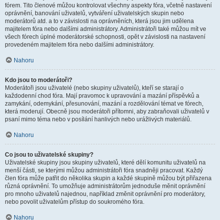
fórem. Tito členové můžou kontrolovat všechny aspekty fóra, včetně nastavení
oprávnění, banování uživatelů, vytváření uživatelských skupin nebo
moderátorů atd. a to v závislosti na oprávněních, která jsou jim udělena
majitelem fóra nebo dalšími administrátory. Administrátoři také můžou mít ve
všech fórech úplné moderátorské schopnosti, opět v závislosti na nastavení
provedeném majitelem fóra nebo dalšími administrátory.
Nahoru
Kdo jsou to moderátoři?
Moderátoři jsou uživatelé (nebo skupiny uživatelů), kteří se starají o
každodenní chod fóra. Mají pravomoc k upravování a mazání příspěvků a
zamykání, odemykání, přesunování, mazání a rozdělování témat ve fórech,
která moderují. Obecně jsou moderátoři přítomni, aby zabraňovali uživatelů v
psaní mimo téma nebo v posílání hanlivých nebo urážlivých materiálů.
Nahoru
Co jsou to uživatelské skupiny?
Uživatelské skupiny jsou skupiny uživatelů, které dělí komunitu uživatelů na
menší části, se kterými můžou administrátoři fóra snadněji pracovat. Každý
člen fóra může patřit do několika skupin a každé skupině můžou být přiřazena
různá oprávnění. To umožňuje administrátorům jednoduše měnit oprávnění
pro mnoho uživatelů najednou, například změnit oprávnění pro moderátory,
nebo povolit uživatelům přístup do soukromého fóra.
Nahoru