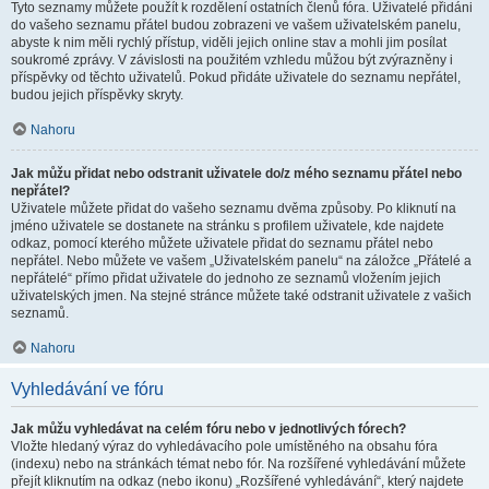
Tyto seznamy můžete použít k rozdělení ostatních členů fóra. Uživatelé přidáni
do vašeho seznamu přátel budou zobrazeni ve vašem uživatelském panelu,
abyste k nim měli rychlý přístup, viděli jejich online stav a mohli jim posílat
soukromé zprávy. V závislosti na použitém vzhledu můžou být zvýrazněny i
příspěvky od těchto uživatelů. Pokud přidáte uživatele do seznamu nepřátel,
budou jejich příspěvky skryty.
Nahoru
Jak můžu přidat nebo odstranit uživatele do/z mého seznamu přátel nebo
nepřátel?
Uživatele můžete přidat do vašeho seznamu dvěma způsoby. Po kliknutí na
jméno uživatele se dostanete na stránku s profilem uživatele, kde najdete
odkaz, pomocí kterého můžete uživatele přidat do seznamu přátel nebo
nepřátel. Nebo můžete ve vašem „Uživatelském panelu“ na záložce „Přátelé a
nepřátelé“ přímo přidat uživatele do jednoho ze seznamů vložením jejich
uživatelských jmen. Na stejné stránce můžete také odstranit uživatele z vašich
seznamů.
Nahoru
Vyhledávání ve fóru
Jak můžu vyhledávat na celém fóru nebo v jednotlivých fórech?
Vložte hledaný výraz do vyhledávacího pole umístěného na obsahu fóra
(indexu) nebo na stránkách témat nebo fór. Na rozšířené vyhledávání můžete
přejít kliknutím na odkaz (nebo ikonu) „Rozšířené vyhledávání“, který najdete