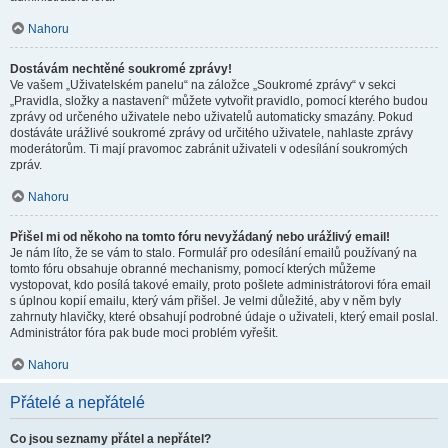
Nahoru
Dostávám nechtěné soukromé zprávy!
Ve vašem „Uživatelském panelu“ na záložce „Soukromé zprávy“ v sekci
„Pravidla, složky a nastavení“ můžete vytvořit pravidlo, pomocí kterého budou
zprávy od určeného uživatele nebo uživatelů automaticky smazány. Pokud
dostáváte urážlivé soukromé zprávy od určitého uživatele, nahlaste zprávy
moderátorům. Ti mají pravomoc zabránit uživateli v odesílání soukromých
zpráv.
Nahoru
Přišel mi od někoho na tomto fóru nevyžádaný nebo urážlivý email!
Je nám líto, že se vám to stalo. Formulář pro odesílání emailů používaný na
tomto fóru obsahuje obranné mechanismy, pomocí kterých můžeme
vystopovat, kdo posílá takové emaily, proto pošlete administrátorovi fóra email
s úplnou kopií emailu, který vám přišel. Je velmi důležité, aby v něm byly
zahrnuty hlavičky, které obsahují podrobné údaje o uživateli, který email poslal.
Administrátor fóra pak bude moci problém vyřešit.
Nahoru
Přátelé a nepřátelé
Co jsou seznamy přátel a nepřátel?