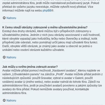
zeptat administrátora fóra, jestli může nainstalovat požadovaný jazyk. Pokud
překlad do vašeho jazyku neexistuje, můžete vytvořit nový překlad. Více
informací můžete najít na webu
phpBB
®.
Nahoru
K čemu slouží obrázky zobrazené u mého uživatelského jména?
Existují dva druhy obrázků, které můžou být v příspěvcích zobrazeny u
uživatelského jména. Jedním z nich jsou obrázky asociované s vaší hodností,
které obvykle vypadají jako hvězdičky, tečky nebo čtverečky a indikují, kolik
příspěvků jste odeslali, nebo pomáhají určit jakou mají uživatelé fóra funkci.
Další, obvykle větší obrázek, je známý jako avatar a obecně se jedná o
unikátní nebo osobní obrázek každého uživatele.
Nahoru
Jak můžu u svého jména zobrazit avatar?
Avatar můžete přidat pomocí možnosti „Nastavení avataru“, kterou najdete ve
vašem „Uživatelském panelu“ na záložce „Profil“. Avatar můžete přidat jedním z
následujících způsobů: použít Gravatar, vybrat si avatar v Galerii, použít
vzdálený avatar (z jiného webu), nebo avatar nahrát do tohoto fóra. Záleží na
administrátorovi fóra, jestli je používání avatarů povoleno a jakými způsoby lze
avatary do fóra přidat. Pokud nemůžete avatary používat, kontaktujte
administrátora fóra.
Nahoru