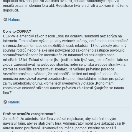
například možnost použití vlastních avatarů, posílání soukromých zpráv a
emailů ostatním členům fóra atd. Registrace trvá jen chvíli a tak vám ji můžeme
doporučit.
Nahoru
Co je to COPPA?
COPPA je americký zákon z roku 1998 na ochranu soukromí nezletilých na
internetu. Tento zákon vyžaduje, aby webové stránky, které mohou potenciálně
shromažďovat informace od nezletilých osob mladších 13 let, získaly písemný
souhlas rodičů nebo nějaké jiné potvrzení od zákonného zástupce povolující
shromažďování osobních identifikačních informací od nezletilých osob
mladších 13 let. Pokud si nejste jisti, jestli se toto týká vás, jako někoho, kdo se
zkouší zaregistrovat na webovou stránku, nebo se to týká webové stránky, na
kterou se zkoušíte zaregistrovat, kontaktujte vašeho právního poradce.
Vezměte prosím na vědomí, že ani phpBB Limited ani majitelé tohoto fóra
nemůžou poskytovat právní poradenství a není kontaktním místem pro právní
zájmy jakéhokoliv druhu, kromě těch uvedených v otázce „Koho mám
kontaktovat ohledně stížnosti a/nebo právních záležitostí týkajících se tohoto
fóra?“.
Nahoru
Proč se nemůžu zaregistrovat?
Je možné, že administrátor fóra zakázal registrace, aby zabránil novým
návštěvníkům, aby se stali členy fóra. Administrátor mohl také zakázat vaši IP
adresu nebo používání uživatelského jména, pomocí kterého se snažíš