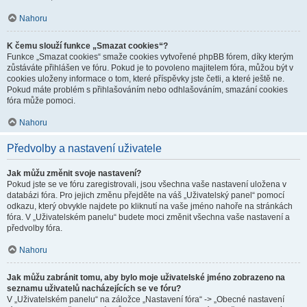
Nahoru
K čemu slouží funkce „Smazat cookies“?
Funkce „Smazat cookies“ smaže cookies vytvořené phpBB fórem, díky kterým
zůstáváte přihlášen ve fóru. Pokud je to povoleno majitelem fóra, můžou být v
cookies uloženy informace o tom, které příspěvky jste četli, a které ještě ne.
Pokud máte problém s přihlašováním nebo odhlašováním, smazání cookies
fóra může pomoci.
Nahoru
Předvolby a nastavení uživatele
Jak můžu změnit svoje nastavení?
Pokud jste se ve fóru zaregistrovali, jsou všechna vaše nastavení uložena v
databázi fóra. Pro jejich změnu přejděte na váš „Uživatelský panel“ pomocí
odkazu, který obvykle najdete po kliknutí na vaše jméno nahoře na stránkách
fóra. V „Uživatelském panelu“ budete moci změnit všechna vaše nastavení a
předvolby fóra.
Nahoru
Jak můžu zabránit tomu, aby bylo moje uživatelské jméno zobrazeno na
seznamu uživatelů nacházejících se ve fóru?
V „Uživatelském panelu“ na záložce „Nastavení fóra“ -> „Obecné nastavení