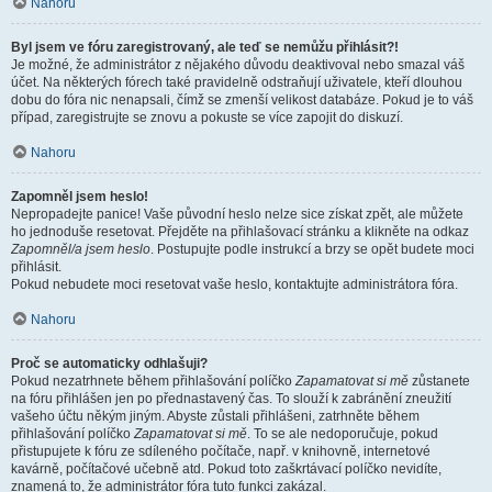
Nahoru
Byl jsem ve fóru zaregistrovaný, ale teď se nemůžu přihlásit?!
Je možné, že administrátor z nějakého důvodu deaktivoval nebo smazal váš
účet. Na některých fórech také pravidelně odstraňují uživatele, kteří dlouhou
dobu do fóra nic nenapsali, čímž se zmenší velikost databáze. Pokud je to váš
případ, zaregistrujte se znovu a pokuste se více zapojit do diskuzí.
Nahoru
Zapomněl jsem heslo!
Nepropadejte panice! Vaše původní heslo nelze sice získat zpět, ale můžete
ho jednoduše resetovat. Přejděte na přihlašovací stránku a klikněte na odkaz
Zapomněl/a jsem heslo
. Postupujte podle instrukcí a brzy se opět budete moci
přihlásit.
Pokud nebudete moci resetovat vaše heslo, kontaktujte administrátora fóra.
Nahoru
Proč se automaticky odhlašuji?
Pokud nezatrhnete během přihlašování políčko
Zapamatovat si mě
zůstanete
na fóru přihlášen jen po přednastavený čas. To slouží k zabránění zneužití
vašeho účtu někým jiným. Abyste zůstali přihlášeni, zatrhněte během
přihlašování políčko
Zapamatovat si mě
. To se ale nedoporučuje, pokud
přistupujete k fóru ze sdíleného počítače, např. v knihovně, internetové
kavárně, počítačové učebně atd. Pokud toto zaškrtávací políčko nevidíte,
znamená to, že administrátor fóra tuto funkci zakázal.