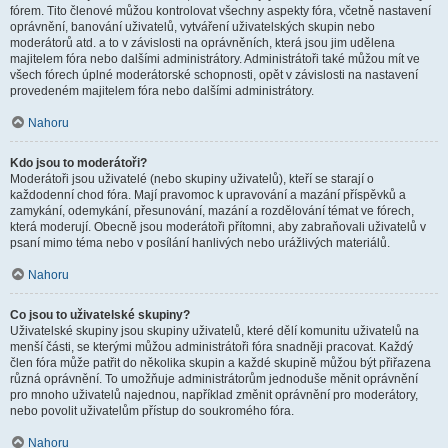
fórem. Tito členové můžou kontrolovat všechny aspekty fóra, včetně nastavení
oprávnění, banování uživatelů, vytváření uživatelských skupin nebo
moderátorů atd. a to v závislosti na oprávněních, která jsou jim udělena
majitelem fóra nebo dalšími administrátory. Administrátoři také můžou mít ve
všech fórech úplné moderátorské schopnosti, opět v závislosti na nastavení
provedeném majitelem fóra nebo dalšími administrátory.
Nahoru
Kdo jsou to moderátoři?
Moderátoři jsou uživatelé (nebo skupiny uživatelů), kteří se starají o
každodenní chod fóra. Mají pravomoc k upravování a mazání příspěvků a
zamykání, odemykání, přesunování, mazání a rozdělování témat ve fórech,
která moderují. Obecně jsou moderátoři přítomni, aby zabraňovali uživatelů v
psaní mimo téma nebo v posílání hanlivých nebo urážlivých materiálů.
Nahoru
Co jsou to uživatelské skupiny?
Uživatelské skupiny jsou skupiny uživatelů, které dělí komunitu uživatelů na
menší části, se kterými můžou administrátoři fóra snadněji pracovat. Každý
člen fóra může patřit do několika skupin a každé skupině můžou být přiřazena
různá oprávnění. To umožňuje administrátorům jednoduše měnit oprávnění
pro mnoho uživatelů najednou, například změnit oprávnění pro moderátory,
nebo povolit uživatelům přístup do soukromého fóra.
Nahoru