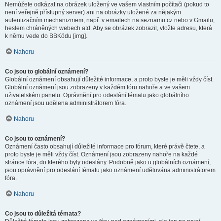
Nemůžete odkázat na obrázek uložený ve vašem vlastním počítači (pokud to
není veřejně přístupný server) ani na obrázky uložené za nějakým
autentizačním mechanizmem, např. v emailech na seznamu.cz nebo v Gmailu,
heslem chráněných webech atd. Aby se obrázek zobrazil, vložte adresu, která
k němu vede do BBKódu [img].
Nahoru
Co jsou to globální oznámení?
Globální oznámení obsahují důležité informace, a proto byste je měli vždy číst.
Globální oznámení jsou zobrazeny v každém fóru nahoře a ve vašem
uživatelském panelu. Oprávnění pro odeslání tématu jako globálního
oznámení jsou udělena administrátorem fóra.
Nahoru
Co jsou to oznámení?
Oznámení často obsahují důležité informace pro fórum, které právě čtete, a
proto byste je měli vždy číst. Oznámení jsou zobrazeny nahoře na každé
stránce fóra, do kterého byly odeslány. Podobně jako u globálních oznámení,
jsou oprávnění pro odeslání tématu jako oznámení udělována administrátorem
fóra.
Nahoru
Co jsou to důležitá témata?