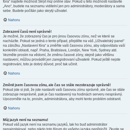
fóra“ najdete možnost
Skrýt můj online stav
. Pokud u této možnosti nastavíte
„Ano“, budete na seznamu viditelní jen pro administrátory, moderátory a sama
sebe. Budete počítán jako skrytý uživatel.
Nahoru
Zobrazení časů není správné!
Je možné, že zobrazený čas je pro jinou časovou zónu, než ve které se
nacházíte. Pokud se jedná o tento případ, přejděte na váš „Uživatelský panel“
na záložku „Nastavení fóra“ a změňte vaši časovou zónu, aby odpovídala vaší
konkrétní oblasti, např. Praha, Bratislava, Londýn, New York, Sydney atd.
Vezměte prosím na vědomí, že změnu časové zóny, stejně jako většinu
nastavení, můžou provádět jen zaregistrovaní uživatelé. Pokud ještě nejste
registrováni, toto je dobrý důvod, proč tak učinit.
Nahoru
Změnil jsem časovou zónu, ale čas se stále nezobrazuje správně!
Pokud jste si jisti, že jste nastavili vaši časovou zónu správně, ale čas se stále
zobrazuje nesprávně, pak je čas nastavený na hodinách serveru nesprávný.
Upozorněte na to, prosím, administrátora, aby mohl tento problém odstranit.
Nahoru
Můj jazyk není na seznamu!
Pokud váš jazyk není na seznamu jazyků, tak ho buď administrátor
nenainstaloval, nebo nikdo toto fórum do vašeho jazyka nepřeložil. Zkuste se