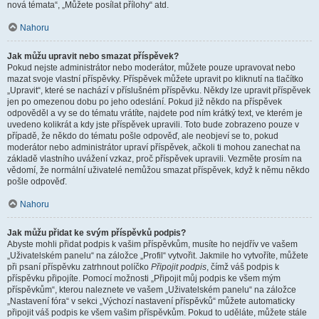
nová témata“, „Můžete posílat přílohy“ atd.
Nahoru
Jak můžu upravit nebo smazat příspěvek?
Pokud nejste administrátor nebo moderátor, můžete pouze upravovat nebo
mazat svoje vlastní příspěvky. Příspěvek můžete upravit po kliknutí na tlačítko
„Upravit“, které se nachází v příslušném příspěvku. Někdy lze upravit příspěvek
jen po omezenou dobu po jeho odeslání. Pokud již někdo na příspěvek
odpověděl a vy se do tématu vrátíte, najdete pod ním krátký text, ve kterém je
uvedeno kolikrát a kdy jste příspěvek upravili. Toto bude zobrazeno pouze v
případě, že někdo do tématu pošle odpověď, ale neobjeví se to, pokud
moderátor nebo administrátor upraví příspěvek, ačkoli ti mohou zanechat na
základě vlastního uvážení vzkaz, proč příspěvek upravili. Vezměte prosím na
vědomí, že normální uživatelé nemůžou smazat příspěvek, když k němu někdo
pošle odpověď.
Nahoru
Jak můžu přidat ke svým příspěvků podpis?
Abyste mohli přidat podpis k vašim příspěvkům, musíte ho nejdřív ve vašem
„Uživatelském panelu“ na záložce „Profil“ vytvořit. Jakmile ho vytvoříte, můžete
při psaní příspěvku zatrhnout políčko
Připojit podpis
, čímž váš podpis k
příspěvku připojíte. Pomocí možnosti „Připojit můj podpis ke všem mým
příspěvkům“, kterou naleznete ve vašem „Uživatelském panelu“ na záložce
„Nastavení fóra“ v sekci „Výchozí nastavení příspěvků“ můžete automaticky
připojit váš podpis ke všem vašim příspěvkům. Pokud to uděláte, můžete stále