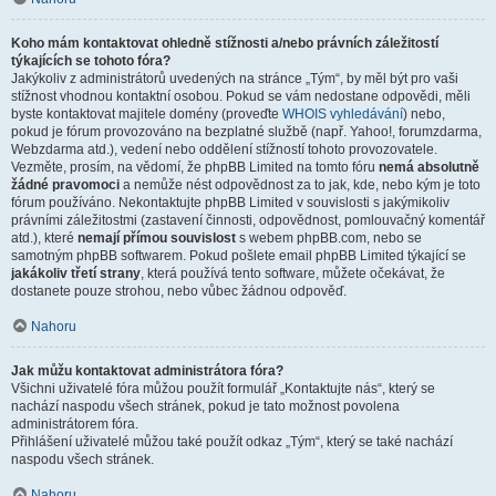
Koho mám kontaktovat ohledně stížnosti a/nebo právních záležitostí
týkajících se tohoto fóra?
Jakýkoliv z administrátorů uvedených na stránce „Tým“, by měl být pro vaši
stížnost vhodnou kontaktní osobou. Pokud se vám nedostane odpovědi, měli
byste kontaktovat majitele domény (proveďte
WHOIS vyhledávání
) nebo,
pokud je fórum provozováno na bezplatné službě (např. Yahoo!, forumzdarma,
Webzdarma atd.), vedení nebo oddělení stížností tohoto provozovatele.
Vezměte, prosím, na vědomí, že phpBB Limited na tomto fóru
nemá absolutně
žádné pravomoci
a nemůže nést odpovědnost za to jak, kde, nebo kým je toto
fórum používáno. Nekontaktujte phpBB Limited v souvislosti s jakýmikoliv
právními záležitostmi (zastavení činnosti, odpovědnost, pomlouvačný komentář
atd.), které
nemají přímou souvislost
s webem phpBB.com, nebo se
samotným phpBB softwarem. Pokud pošlete email phpBB Limited týkající se
jakákoliv třetí strany
, která používá tento software, můžete očekávat, že
dostanete pouze strohou, nebo vůbec žádnou odpověď.
Nahoru
Jak můžu kontaktovat administrátora fóra?
Všichni uživatelé fóra můžou použít formulář „Kontaktujte nás“, který se
nachází naspodu všech stránek, pokud je tato možnost povolena
administrátorem fóra.
Přihlášení uživatelé můžou také použít odkaz „Tým“, který se také nachází
naspodu všech stránek.
Nahoru