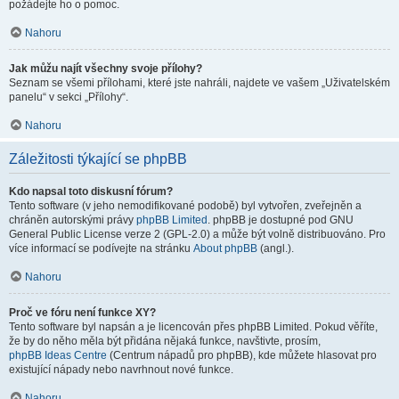
požádejte ho o pomoc.
Nahoru
Jak můžu najít všechny svoje přílohy?
Seznam se všemi přílohami, které jste nahráli, najdete ve vašem „Uživatelském
panelu“ v sekci „Přílohy“.
Nahoru
Záležitosti týkající se phpBB
Kdo napsal toto diskusní fórum?
Tento software (v jeho nemodifikované podobě) byl vytvořen, zveřejněn a
chráněn autorskými právy
phpBB Limited
. phpBB je dostupné pod GNU
General Public License verze 2 (GPL-2.0) a může být volně distribuováno. Pro
více informací se podívejte na stránku
About phpBB
(angl.).
Nahoru
Proč ve fóru není funkce XY?
Tento software byl napsán a je licencován přes phpBB Limited. Pokud věříte,
že by do něho měla být přidána nějaká funkce, navštivte, prosím,
phpBB Ideas Centre
(Centrum nápadů pro phpBB), kde můžete hlasovat pro
existující nápady nebo navrhnout nové funkce.
Nahoru