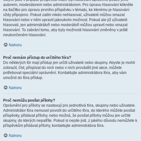
autorem, moderátorem nebo administrátorem. Pro úpravu hlasování klikněte
na tlačítko pro úpravu prvního příspěvku v tématu, ke kterému je hlasování
vždy připojeno. Pokud zatím nikdo nehlasoval, uživatelé můžou smazat
hlasování nebo v něm upravit jakoukoliv možnost. Pokud ale již uživatelé
hlasovali, jen administrátoři nebo moderátoři můžou upravit nebo smazat
hlasování. To zabrání tomu, aby byly možnosti hlasování změněny v ještě
neukončeném hlasování.
Nahoru
Proč nemám přístup do určitého fóra?
Do některých fór mají přístup jen určití uživatelé nebo skupiny. Abyste je mohli
zobrazit, číst, přispívat do nich nebo v nich provádět jiné akce, můžete
potřebovat speciální oprávnění. Kontaktujte administrátora fóra, aby vám
umožnil do fóra přístup.
Nahoru
Proč nemůžu posílat přílohy?
Oprávnění pro přílohy se nastavují pro jednotlivá fóra, skupiny nebo uživatele.
Administrátor fóra nemusel povolit do určitého fóra, do kterého můžete posílat
příspěvky, přidávat přílohy, nebo možná, že posílat přílohy můžou jen určité
skupiny, do kterých nepatříte. Pokud si nejste jisti, z jakého důvodu nemůžete k
příspěvkům přidávat přílohy, kontaktujte administrátora fóra.
Nahoru