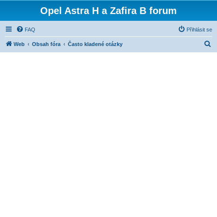
Opel Astra H a Zafira B forum
FAQ
Přihlásit se
H
Web
Obsah fóra
Často kladené otázky
l
e
d
a
t