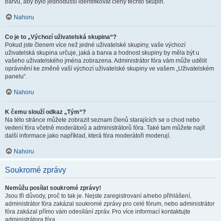
barvu, aby bylo jednodušší identifikovat členy těchto skupin.
Nahoru
Co je to „Výchozí uživatelská skupina“?
Pokud jste členem více než jedné uživatelské skupiny, vaše výchozí
uživatelská skupina určuje, jaká a barva a hodnost skupiny by měla být u
vašeho uživatelského jména zobrazena. Administrátor fóra vám může udělit
oprávnění ke změně vaší výchozí uživatelské skupiny ve vašem „Uživatelském
panelu“.
Nahoru
K čemu slouží odkaz „Tým“?
Na této stránce můžete zobrazit seznam členů starajících se o chod nebo
vedení fóra včetně moderátorů a administrátorů fóra. Také tam můžete najít
další informace jako například, která fóra moderátoři moderují.
Nahoru
Soukromé zprávy
Nemůžu posílat soukromé zprávy!
Jsou tři důvody, proč to tak je. Nejste zaregistrovaní a/nebo přihlášení,
administrátor fóra zakázal soukromé zprávy pro celé fórum, nebo administrátor
fóra zakázal přímo vám odesílání zpráv. Pro více informací kontaktujte
administrátora fóra.