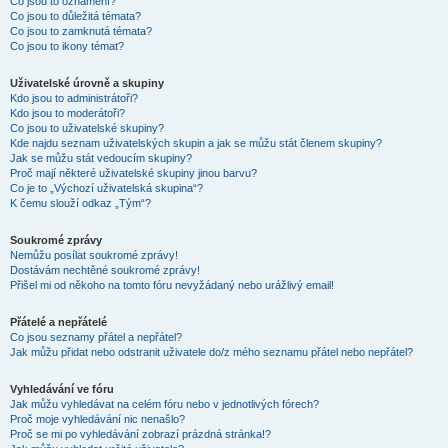
Co jsou to oznámení?
Co jsou to důležitá témata?
Co jsou to zamknutá témata?
Co jsou to ikony témat?
Uživatelské úrovně a skupiny
Kdo jsou to administrátoři?
Kdo jsou to moderátoři?
Co jsou to uživatelské skupiny?
Kde najdu seznam uživatelských skupin a jak se můžu stát členem skupiny?
Jak se můžu stát vedoucím skupiny?
Proč mají některé uživatelské skupiny jinou barvu?
Co je to „Výchozí uživatelská skupina“?
K čemu slouží odkaz „Tým“?
Soukromé zprávy
Nemůžu posílat soukromé zprávy!
Dostávám nechtěné soukromé zprávy!
Přišel mi od někoho na tomto fóru nevyžádaný nebo urážlivý email!
Přátelé a nepřátelé
Co jsou seznamy přátel a nepřátel?
Jak můžu přidat nebo odstranit uživatele do/z mého seznamu přátel nebo nepřátel?
Vyhledávání ve fóru
Jak můžu vyhledávat na celém fóru nebo v jednotlivých fórech?
Proč moje vyhledávání nic nenašlo?
Proč se mi po vyhledávání zobrazí prázdná stránka!?