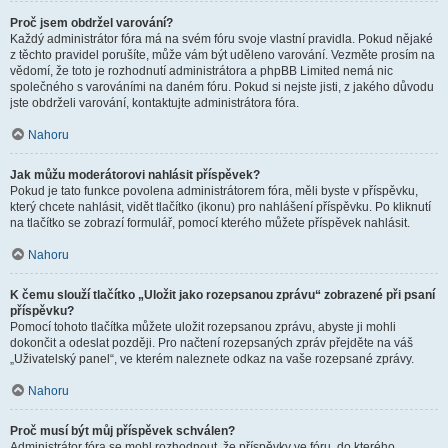
Proč jsem obdržel varování?
Každý administrátor fóra má na svém fóru svoje vlastní pravidla. Pokud nějaké
z těchto pravidel porušíte, může vám být uděleno varování. Vezměte prosím na
vědomí, že toto je rozhodnutí administrátora a phpBB Limited nemá nic
společného s varováními na daném fóru. Pokud si nejste jisti, z jakého důvodu
jste obdrželi varování, kontaktujte administrátora fóra.
Nahoru
Jak můžu moderátorovi nahlásit příspěvek?
Pokud je tato funkce povolena administrátorem fóra, měli byste v příspěvku,
který chcete nahlásit, vidět tlačítko (ikonu) pro nahlášení příspěvku. Po kliknutí
na tlačítko se zobrazí formulář, pomocí kterého můžete příspěvek nahlásit.
Nahoru
K čemu slouží tlačítko „Uložit jako rozepsanou zprávu“ zobrazené při psaní
příspěvku?
Pomocí tohoto tlačítka můžete uložit rozepsanou zprávu, abyste ji mohli
dokončit a odeslat později. Pro načtení rozepsaných zpráv přejděte na váš
„Uživatelský panel“, ve kterém naleznete odkaz na vaše rozepsané zprávy.
Nahoru
Proč musí být můj příspěvek schválen?
Administrátor fóra se mohl rozhodnout, že příspěvky ve fóru, do kterého