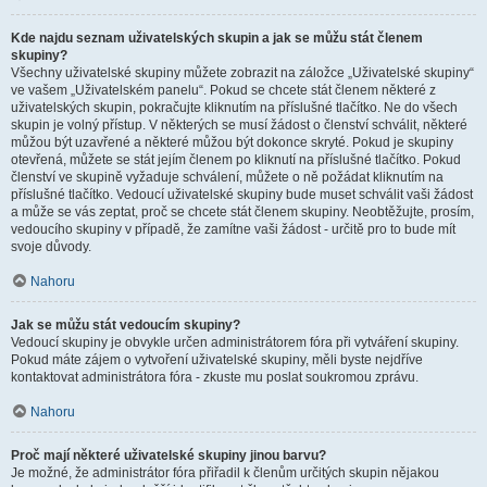
Kde najdu seznam uživatelských skupin a jak se můžu stát členem
skupiny?
Všechny uživatelské skupiny můžete zobrazit na záložce „Uživatelské skupiny“
ve vašem „Uživatelském panelu“. Pokud se chcete stát členem některé z
uživatelských skupin, pokračujte kliknutím na příslušné tlačítko. Ne do všech
skupin je volný přístup. V některých se musí žádost o členství schválit, některé
můžou být uzavřené a některé můžou být dokonce skryté. Pokud je skupiny
otevřená, můžete se stát jejím členem po kliknutí na příslušné tlačítko. Pokud
členství ve skupině vyžaduje schválení, můžete o ně požádat kliknutím na
příslušné tlačítko. Vedoucí uživatelské skupiny bude muset schválit vaši žádost
a může se vás zeptat, proč se chcete stát členem skupiny. Neobtěžujte, prosím,
vedoucího skupiny v případě, že zamítne vaši žádost - určitě pro to bude mít
svoje důvody.
Nahoru
Jak se můžu stát vedoucím skupiny?
Vedoucí skupiny je obvykle určen administrátorem fóra při vytváření skupiny.
Pokud máte zájem o vytvoření uživatelské skupiny, měli byste nejdříve
kontaktovat administrátora fóra - zkuste mu poslat soukromou zprávu.
Nahoru
Proč mají některé uživatelské skupiny jinou barvu?
Je možné, že administrátor fóra přiřadil k členům určitých skupin nějakou