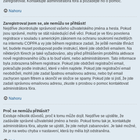
zaregistrovat. Kontaktujte administrátora fóra a požádejte ho o pomoc.
Nahoru
Zaregistroval jsem se, ale nemůžu se přihlásit!
Nejdříve zkontrolujte správnost vašeho uživatelského jména a hesla. Pokud
jsou správné, mohly se stát následující dvě věci. Pokud je ve fóru povolena
registrace v souladu s americkým zákonem na ochranu soukromí nezletilých
na internetu COPPA a vy jste během registrace zadali, že ještě nemáte třináct
let, budete muset postupovat podle instrukcí, které jste obdrželi emailem. Na
některých fórech je také vyžadováno, aby před přihlášením proběhla aktivace
nově registrovaného účtu a to buď vámi, nebo administrátorem. Tato informace
byla zobrazena během registrace. Pokud jste obdrželi registrační email,
pokračujte podle instrukcí, které v něm najdete. Pokud jste registrační email
neobdrželi, mohli jste zadat špatnou emailovou adresu, nebo byl email
zachycen spam filtrem a skončil ve složce se spamy. Pokud jste si jistí, že jste
zadali správnou emailovou adresu, zkuste s prosbou o pomoc kontaktovat
administrátora fóra.
Nahoru
Proč se nemůžu přihlásit?
Existuje několik důvodů, proč k tomu může dojít. Nejdříve se ujistěte, že
zadáváte správné uživatelské jméno a heslo. Pokud tomu tak je, kontaktujte
administrátora fóra, abyste se ujistili, že jste nebyli zabanováni. Je také možné,
že je na webu chyba v nastavení, která by měla být odstraněna.