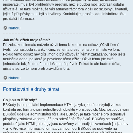
přispíváte, musí být prohlédnuty předtím, než je budou moci zobrazit ostatní
uživatelé. Je také možné, že vás administrátor fóra vložil do skupiny uživatelů,
jejichž příspěvky musí být schváleny. Kontaktujte, prosím, administrátora fóra
pro další informace.
Nahoru
Jak můžu oživit moje téma?
Při zobrazení tématu můžete oživit téma kliknutím na odkaz „Oživit téma“
(většinou naspodu stránky), čímž se téma přesune na první místo ve fóru.
Pokud tento odkaz nevidíte, mohlo být oživování témat zakázáno, nebo ještě
neuběhla doba, po které je povoleno téma oživit. Oživit téma jde také
jednoduše tak, že do něho odešlete příspěvek. Pokud to ale budete dělat,
ujistěte se, že to není proti pravidlům fóra.
Nahoru
Formátování a druhy témat
Co jsou to BBKódy?
BBKódy jsou speciální implementace HTML jazyka, které poskytují velkou
kontrolu pro formátování jednotlivých objektů v příspěvcích. Možnost používání
BBKódů uděluje administrátor fóra, ale BBKódy je také možné pro jednotlivé
příspěvky zakázat ve formuláři pro odesílání příspěvků. BBKódy se používají
podobně jako HTML, ale tagy jsou uzavřeny v hranatých závorkách [ a ] a ne v
< a >. Pro více informací o formátování pomocí BBKódů se podívejte na