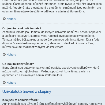
Důležitá témata jsou zobrazena ve fóru pod oznámeními, ale jen na první
stránce. Často obsahují důležité informace, proto byste je měli číst kdykoli je to
možné. Podobně jako u oznámení a globálních oznámení, jsou oprávnění pro
odeslání tématu jako důležitého udělována administrátorem fóra.
Nahoru
Co jsou to zamknutá témata?
Zamknutá témata jsou témata, do kterých uživatelé nemůžou posílat odpovědi
a jakékoliv hlasování, které se v nic nachází, bylo automaticky ukončeno.
Témata můžou být zamknuta moderátorem nebo administrátorem fóra z řady
důvodů. V závislosti na oprávněních, které vám udělil administrátor fóra,
můžete také mít možnost zamykat vlastní témata.
Nahoru
Co jsou to ikony témat?
Ikony témat jsou autory témat vybrané obrázky asociované s příspěvky, které
můžou indikovat jejich obsah. Možnost používat ikony témat závisí na
oprávněních nastavených administrátorem fóra.
Nahoru
Uživatelské úrovně a skupiny
Kdo jsou to administrátoři?
Administrátoři jsou uživatelé fóra, kteří mají nejvyšší úroveň kontroly nad celým