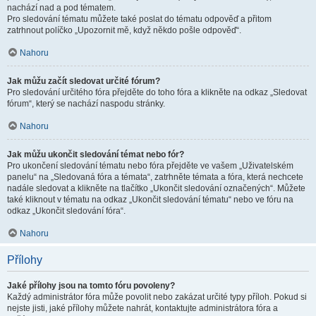
nachází nad a pod tématem.
Pro sledování tématu můžete také poslat do tématu odpověď a přitom
zatrhnout políčko „Upozornit mě, když někdo pošle odpověď“.
Nahoru
Jak můžu začít sledovat určité fórum?
Pro sledování určitého fóra přejděte do toho fóra a klikněte na odkaz „Sledovat
fórum“, který se nachází naspodu stránky.
Nahoru
Jak můžu ukončit sledování témat nebo fór?
Pro ukončení sledování tématu nebo fóra přejděte ve vašem „Uživatelském
panelu“ na „Sledovaná fóra a témata“, zatrhněte témata a fóra, která nechcete
nadále sledovat a klikněte na tlačítko „Ukončit sledování označených“. Můžete
také kliknout v tématu na odkaz „Ukončit sledování tématu“ nebo ve fóru na
odkaz „Ukončit sledování fóra“.
Nahoru
Přílohy
Jaké přílohy jsou na tomto fóru povoleny?
Každý administrátor fóra může povolit nebo zakázat určité typy příloh. Pokud si
nejste jisti, jaké přílohy můžete nahrát, kontaktujte administrátora fóra a