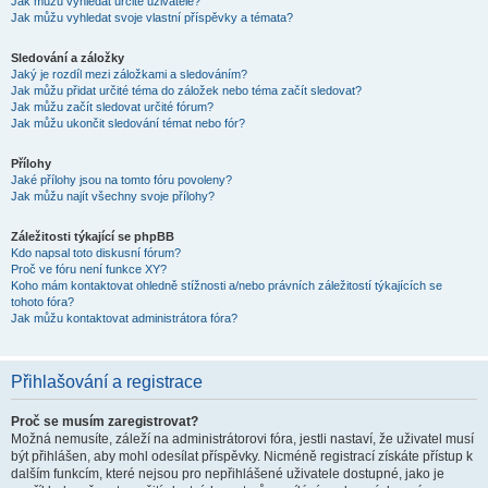
Jak můžu vyhledat určité uživatele?
Jak můžu vyhledat svoje vlastní příspěvky a témata?
Sledování a záložky
Jaký je rozdíl mezi záložkami a sledováním?
Jak můžu přidat určité téma do záložek nebo téma začít sledovat?
Jak můžu začít sledovat určité fórum?
Jak můžu ukončit sledování témat nebo fór?
Přílohy
Jaké přílohy jsou na tomto fóru povoleny?
Jak můžu najít všechny svoje přílohy?
Záležitosti týkající se phpBB
Kdo napsal toto diskusní fórum?
Proč ve fóru není funkce XY?
Koho mám kontaktovat ohledně stížnosti a/nebo právních záležitostí týkajících se
tohoto fóra?
Jak můžu kontaktovat administrátora fóra?
Přihlašování a registrace
Proč se musím zaregistrovat?
Možná nemusíte, záleží na administrátorovi fóra, jestli nastaví, že uživatel musí
být přihlášen, aby mohl odesílat příspěvky. Nicméně registrací získáte přístup k
dalším funkcím, které nejsou pro nepřihlášené uživatele dostupné, jako je