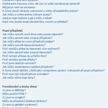
Zobrazení časů není správné!
Změnil jsem časovou zónu, ale čas se stále nezobrazuje správně!
Můj jazyk není na seznamu!
K čemu slouží obrázky zobrazené u mého uživatelského jména?
Jak můžu u svého jména zobrazit avatar?
Jaká je moje hodnost a jak ji můžu změnit?
Když chci poslat email uživateli fóra, musím se přihlásit?
Psaní příspěvků
Jak můžu vytvořit nové téma nebo poslat odpověď?
Jak můžu upravit nebo smazat příspěvek?
Jak můžu přidat ke svým příspěvků podpis?
Jak můžu vytvořit hlasování/anketu?
Proč nemůžu přidat do hlasování více možností?
Jak můžu upravit nebo smazat hlasování?
Proč nemám přístup do určitého fóra?
Proč nemůžu posílat přílohy?
Proč jsem obdržel varování?
Jak můžu moderátorovi nahlásit příspěvek?
K čemu slouží tlačítko „Uložit jako rozepsanou zprávu“ zobrazené při psaní příspěvku?
Proč musí být můj příspěvek schválen?
Jak můžu oživit moje téma?
Formátování a druhy témat
Co jsou to BBKódy?
Můžu použít HTML?
Co jsou to smajlíci?
Můžu do příspěvků přidávat obrázky?
Co jsou to globální oznámení?