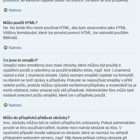
průvodce, ke kterému najdete odkaz na stránce, na které se píší příspěvky.
Nahoru
Můžu použít HTML?
Ne. Na tomto fóru nelze používat HTML, aby bylo zpracováno jako HTML.
Většinu formátování, které lze provést pomocí HTML, lze nahradit použitím
BBKódů.
Nahoru
Co jsou to smajlíci?
Smajlíci nebo emotikony jsou malé obrázky, které můžou být použity k
vyjádření pocitů a vytvořeny za použití krátkého kódu, např. kód :) znamená
radost a kód :( znamená smutek. Úplný seznam smajlíků najdete na formuláři,
na kterém se tvoří zprávy a příspěvky. Pokuste se nepoužívat smajlíky v příliš
velkém počtu, protože můžou způsobit nečitelnost příspěvku a moderátoři by je
mohli odstranit, nebo smazat celý váš příspěvek. Administrátor fóra může také
nastavit omezení počtu smajlíků, které lze v příspěvku použít.
Nahoru
Můžu do příspěvků přidávat obrázky?
Ano, obrázky můžou být ve vašich příspěvcích zobrazeny. Pokud administrátor
povolil ve fóru používání příloh, budete moci nahrát obrázek do fóra. V
opačném případě musíte odkázat na obrázek, který se nachází na veřejně
přístupném webovém serveru, např. http://www.priklad.cz/muj-obrazek.gif.