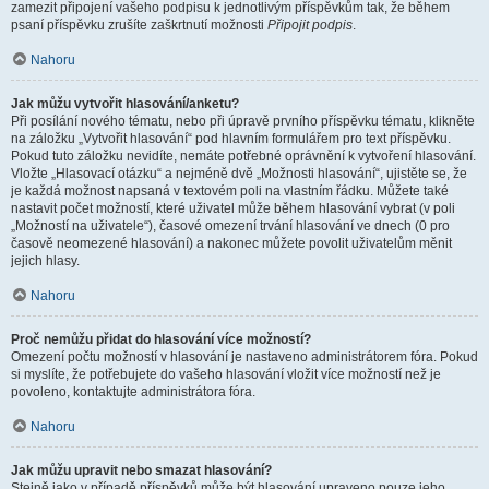
zamezit připojení vašeho podpisu k jednotlivým příspěvkům tak, že během
psaní příspěvku zrušíte zaškrtnutí možnosti
Připojit podpis
.
Nahoru
Jak můžu vytvořit hlasování/anketu?
Při posílání nového tématu, nebo při úpravě prvního příspěvku tématu, klikněte
na záložku „Vytvořit hlasování“ pod hlavním formulářem pro text příspěvku.
Pokud tuto záložku nevidíte, nemáte potřebné oprávnění k vytvoření hlasování.
Vložte „Hlasovací otázku“ a nejméně dvě „Možnosti hlasování“, ujistěte se, že
je každá možnost napsaná v textovém poli na vlastním řádku. Můžete také
nastavit počet možností, které uživatel může během hlasování vybrat (v poli
„Možností na uživatele“), časové omezení trvání hlasování ve dnech (0 pro
časově neomezené hlasování) a nakonec můžete povolit uživatelům měnit
jejich hlasy.
Nahoru
Proč nemůžu přidat do hlasování více možností?
Omezení počtu možností v hlasování je nastaveno administrátorem fóra. Pokud
si myslíte, že potřebujete do vašeho hlasování vložit více možností než je
povoleno, kontaktujte administrátora fóra.
Nahoru
Jak můžu upravit nebo smazat hlasování?
Stejně jako v případě příspěvků může být hlasování upraveno pouze jeho