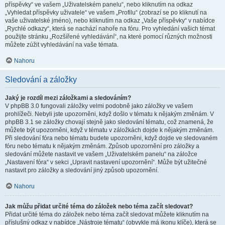
příspěvky“ ve vašem „Uživatelském panelu“, nebo kliknutím na odkaz
„Vyhledat příspěvky uživatele“ ve vašem „Profilu“ (zobrazí se po kliknutí na
vaše uživatelské jméno), nebo kliknutím na odkaz „Vaše příspěvky“ v nabídce
„Rychlé odkazy“, která se nachází nahoře na fóru. Pro vyhledání vašich témat
použijte stránku „Rozšířené vyhledávání“, na které pomocí různých možnosti
můžete zúžit vyhledávání na vaše témata.
Nahoru
Sledování a záložky
Jaký je rozdíl mezi záložkami a sledováním?
V phpBB 3.0 fungovali záložky velmi podobně jako záložky ve vašem
prohlížeči. Nebyli jste upozorněni, když došlo v tématu k nějakým změnám. V
phpBB 3.1 se záložky chovají stejně jako sledování tématu, což znamená, že
můžete být upozorněni, když v tématu v záložkách dojde k nějakým změnám.
Při sledování fóra nebo tématu budete upozorněni, když dojde ve sledovaném
fóru nebo tématu k nějakým změnám. Způsob upozornění pro záložky a
sledování můžete nastavit ve vašem „Uživatelském panelu“ na záložce
„Nastavení fóra“ v sekci „Upravit nastavení upozornění“. Může být užitečné
nastavit pro záložky a sledování jiný způsob upozornění.
Nahoru
Jak můžu přidat určité téma do záložek nebo téma začít sledovat?
Přidat určité téma do záložek nebo téma začít sledovat můžete kliknutím na
příslušný odkaz v nabídce „Nástroje tématu“ (obvykle má ikonu klíče), která se