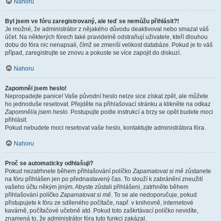
Nahoru
Byl jsem ve fóru zaregistrovaný, ale teď se nemůžu přihlásit?!
Je možné, že administrátor z nějakého důvodu deaktivoval nebo smazal váš
účet. Na některých fórech také pravidelně odstraňují uživatele, kteří dlouhou
dobu do fóra nic nenapsali, čímž se zmenší velikost databáze. Pokud je to váš
případ, zaregistrujte se znovu a pokuste se více zapojit do diskuzí.
Nahoru
Zapomněl jsem heslo!
Nepropadejte panice! Vaše původní heslo nelze sice získat zpět, ale můžete
ho jednoduše resetovat. Přejděte na přihlašovací stránku a klikněte na odkaz
Zapomněl/a jsem heslo
. Postupujte podle instrukcí a brzy se opět budete moci
přihlásit.
Pokud nebudete moci resetovat vaše heslo, kontaktujte administrátora fóra.
Nahoru
Proč se automaticky odhlašuji?
Pokud nezatrhnete během přihlašování políčko
Zapamatovat si mě
zůstanete
na fóru přihlášen jen po přednastavený čas. To slouží k zabránění zneužití
vašeho účtu někým jiným. Abyste zůstali přihlášeni, zatrhněte během
přihlašování políčko
Zapamatovat si mě
. To se ale nedoporučuje, pokud
přistupujete k fóru ze sdíleného počítače, např. v knihovně, internetové
kavárně, počítačové učebně atd. Pokud toto zaškrtávací políčko nevidíte,
znamená to, že administrátor fóra tuto funkci zakázal.