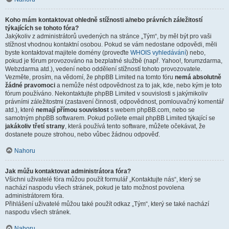
Koho mám kontaktovat ohledně stížnosti a/nebo právních záležitostí
týkajících se tohoto fóra?
Jakýkoliv z administrátorů uvedených na stránce „Tým“, by měl být pro vaši
stížnost vhodnou kontaktní osobou. Pokud se vám nedostane odpovědi, měli
byste kontaktovat majitele domény (proveďte
WHOIS vyhledávání
) nebo,
pokud je fórum provozováno na bezplatné službě (např. Yahoo!, forumzdarma,
Webzdarma atd.), vedení nebo oddělení stížností tohoto provozovatele.
Vezměte, prosím, na vědomí, že phpBB Limited na tomto fóru
nemá absolutně
žádné pravomoci
a nemůže nést odpovědnost za to jak, kde, nebo kým je toto
fórum používáno. Nekontaktujte phpBB Limited v souvislosti s jakýmikoliv
právními záležitostmi (zastavení činnosti, odpovědnost, pomlouvačný komentář
atd.), které
nemají přímou souvislost
s webem phpBB.com, nebo se
samotným phpBB softwarem. Pokud pošlete email phpBB Limited týkající se
jakákoliv třetí strany
, která používá tento software, můžete očekávat, že
dostanete pouze strohou, nebo vůbec žádnou odpověď.
Nahoru
Jak můžu kontaktovat administrátora fóra?
Všichni uživatelé fóra můžou použít formulář „Kontaktujte nás“, který se
nachází naspodu všech stránek, pokud je tato možnost povolena
administrátorem fóra.
Přihlášení uživatelé můžou také použít odkaz „Tým“, který se také nachází
naspodu všech stránek.
Nahoru