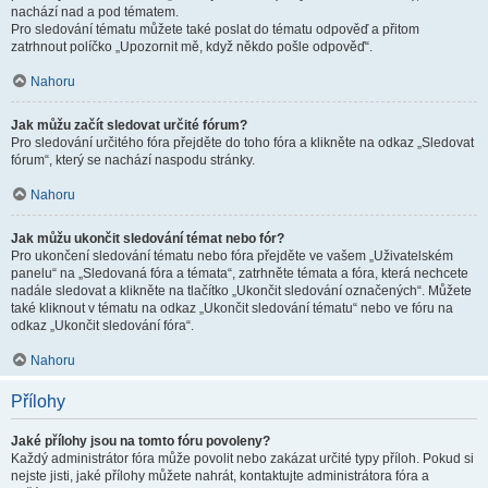
nachází nad a pod tématem.
Pro sledování tématu můžete také poslat do tématu odpověď a přitom
zatrhnout políčko „Upozornit mě, když někdo pošle odpověď“.
Nahoru
Jak můžu začít sledovat určité fórum?
Pro sledování určitého fóra přejděte do toho fóra a klikněte na odkaz „Sledovat
fórum“, který se nachází naspodu stránky.
Nahoru
Jak můžu ukončit sledování témat nebo fór?
Pro ukončení sledování tématu nebo fóra přejděte ve vašem „Uživatelském
panelu“ na „Sledovaná fóra a témata“, zatrhněte témata a fóra, která nechcete
nadále sledovat a klikněte na tlačítko „Ukončit sledování označených“. Můžete
také kliknout v tématu na odkaz „Ukončit sledování tématu“ nebo ve fóru na
odkaz „Ukončit sledování fóra“.
Nahoru
Přílohy
Jaké přílohy jsou na tomto fóru povoleny?
Každý administrátor fóra může povolit nebo zakázat určité typy příloh. Pokud si
nejste jisti, jaké přílohy můžete nahrát, kontaktujte administrátora fóra a