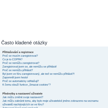
Často kladené otázky
Přihlašování a registrace
Proč se musím zaregistrovat?
Co je to COPPA?
Proč se nemůžu zaregistrovat?
Zaregistroval jsem se, ale nemůžu se přihlásit!
Proč se nemůžu přihlásit?
Byl jsem ve fóru zaregistrovaný, ale teď se nemůžu přihlásit?!
Zapomněl jsem heslo!
Proč se automaticky odhlašuji?
K čemu slouží funkce „Smazat cookies“?
Předvolby a nastavení uživatele
Jak můžu změnit svoje nastavení?
Jak můžu zabránit tomu, aby bylo moje uživatelské jméno zobrazeno na seznamu
uživatelů nacházejících se ve fóru?