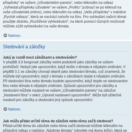
příspěvky“ ve vašem „Uživatelském panelu“, nebo kliknutím na odkaz
„Vyhledat příspěvky uživatele“ ve vašem „Profilu“ (zobrazí se po kliknutí na
vaše uživatelské jméno), nebo kliknutím na odkaz „Vaše příspěvky“ v nabídce
„Rychlé odkazy“, která se nachází nahoře na fóru. Pro vyhledání vašich témat
použijte stránku „Rozšířené vyhledávání“, na které pomocí různých možnosti
můžete zúžit vyhledávání na vaše témata.
Nahoru
Sledování a záložky
Jaký je rozdíl mezi záložkami a sledováním?
V phpBB 3.0 fungovali záložky velmi podobně jako záložky ve vašem
prohlížeči. Nebyli jste upozorněni, když došlo v tématu k nějakým změnám. V
phpBB 3.1 se záložky chovají stejně jako sledování tématu, což znamená, že
můžete být upozorněni, když v tématu v záložkách dojde k nějakým změnám.
Při sledování fóra nebo tématu budete upozorněni, když dojde ve sledovaném
fóru nebo tématu k nějakým změnám. Způsob upozornění pro záložky a
sledování můžete nastavit ve vašem „Uživatelském panelu“ na záložce
„Nastavení fóra“ v sekci „Upravit nastavení upozornění“. Může být užitečné
nastavit pro záložky a sledování jiný způsob upozornění.
Nahoru
Jak můžu přidat určité téma do záložek nebo téma začít sledovat?
Přidat určité téma do záložek nebo téma začít sledovat můžete kliknutím na
příslušný odkaz v nabídce „Nástroje tématu“ (obvykle má ikonu klíče), která se