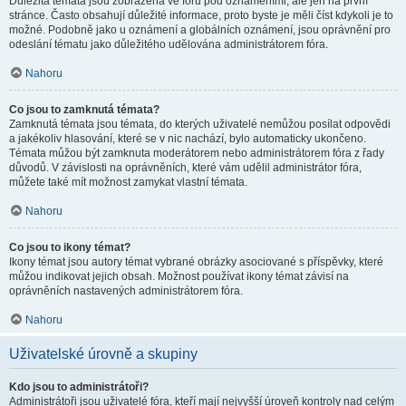
Důležitá témata jsou zobrazena ve fóru pod oznámeními, ale jen na první
stránce. Často obsahují důležité informace, proto byste je měli číst kdykoli je to
možné. Podobně jako u oznámení a globálních oznámení, jsou oprávnění pro
odeslání tématu jako důležitého udělována administrátorem fóra.
Nahoru
Co jsou to zamknutá témata?
Zamknutá témata jsou témata, do kterých uživatelé nemůžou posílat odpovědi
a jakékoliv hlasování, které se v nic nachází, bylo automaticky ukončeno.
Témata můžou být zamknuta moderátorem nebo administrátorem fóra z řady
důvodů. V závislosti na oprávněních, které vám udělil administrátor fóra,
můžete také mít možnost zamykat vlastní témata.
Nahoru
Co jsou to ikony témat?
Ikony témat jsou autory témat vybrané obrázky asociované s příspěvky, které
můžou indikovat jejich obsah. Možnost používat ikony témat závisí na
oprávněních nastavených administrátorem fóra.
Nahoru
Uživatelské úrovně a skupiny
Kdo jsou to administrátoři?
Administrátoři jsou uživatelé fóra, kteří mají nejvyšší úroveň kontroly nad celým