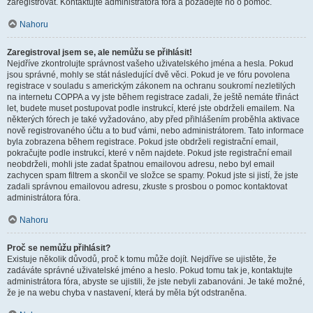
zaregistrovat. Kontaktujte administrátora fóra a požádejte ho o pomoc.
Nahoru
Zaregistroval jsem se, ale nemůžu se přihlásit!
Nejdříve zkontrolujte správnost vašeho uživatelského jména a hesla. Pokud
jsou správné, mohly se stát následující dvě věci. Pokud je ve fóru povolena
registrace v souladu s americkým zákonem na ochranu soukromí nezletilých
na internetu COPPA a vy jste během registrace zadali, že ještě nemáte třináct
let, budete muset postupovat podle instrukcí, které jste obdrželi emailem. Na
některých fórech je také vyžadováno, aby před přihlášením proběhla aktivace
nově registrovaného účtu a to buď vámi, nebo administrátorem. Tato informace
byla zobrazena během registrace. Pokud jste obdrželi registrační email,
pokračujte podle instrukcí, které v něm najdete. Pokud jste registrační email
neobdrželi, mohli jste zadat špatnou emailovou adresu, nebo byl email
zachycen spam filtrem a skončil ve složce se spamy. Pokud jste si jistí, že jste
zadali správnou emailovou adresu, zkuste s prosbou o pomoc kontaktovat
administrátora fóra.
Nahoru
Proč se nemůžu přihlásit?
Existuje několik důvodů, proč k tomu může dojít. Nejdříve se ujistěte, že
zadáváte správné uživatelské jméno a heslo. Pokud tomu tak je, kontaktujte
administrátora fóra, abyste se ujistili, že jste nebyli zabanováni. Je také možné,
že je na webu chyba v nastavení, která by měla být odstraněna.