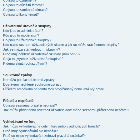
Co jsou to oznámení?
Co jsou to důležitá témata?
Co jsou to zamknutá témata?
Co jsou to ikony témat?
Uživatelské úrovně a skupiny
Kdo jsou to administrátoři?
Kdo jsou to moderátoři?
Co jsou to uživatelské skupiny?
Kde najdu seznam uživatelských skupin a jak se můžu stát členem skupiny?
Jak se můžu stát vedoucím skupiny?
Proč mají některé uživatelské skupiny jinou barvu?
Co je to „Výchozí uživatelská skupina“?
K čemu slouží odkaz „Tým“?
Soukromé zprávy
Nemůžu posílat soukromé zprávy!
Dostávám nechtěné soukromé zprávy!
Přišel mi od někoho na tomto fóru nevyžádaný nebo urážlivý email!
Přátelé a nepřátelé
Co jsou seznamy přátel a nepřátel?
Jak můžu přidat nebo odstranit uživatele do/z mého seznamu přátel nebo nepřátel?
Vyhledávání ve fóru
Jak můžu vyhledávat na celém fóru nebo v jednotlivých fórech?
Proč moje vyhledávání nic nenašlo?
Proč se mi po vyhledávání zobrazí prázdná stránka!?