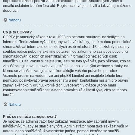
například možnost použití vlastních avatarů, posílání soukromých zpráv a
emailů ostatním členům fóra atd. Registrace trvá jen chvíli a tak vám ji můžeme
doporučit.
Nahoru
Co je to COPPA?
COPPA je americký zákon z roku 1998 na ochranu soukromí nezletilých na
internetu. Tento zákon vyžaduje, aby webové stránky, které mohou potenciálně
shromažďovat informace od nezletilých osob mladších 13 let, získaly písemný
souhlas rodičů nebo nějaké jiné potvrzení od zákonného zástupce povolující
shromažďování osobních identifikačních informací od nezletilých osob
mladších 13 let. Pokud si nejste jisti, jestli se toto týká vás, jako někoho, kdo se
zkouší zaregistrovat na webovou stránku, nebo se to týká webové stránky, na
kterou se zkoušíte zaregistrovat, kontaktujte vašeho právního poradce.
Vezměte prosím na vědomí, že ani phpBB Limited ani majitelé tohoto fóra
nemůžou poskytovat právní poradenství a není kontaktním místem pro právní
zájmy jakéhokoliv druhu, kromě těch uvedených v otázce „Koho mám
kontaktovat ohledně stížnosti a/nebo právních záležitostí týkajících se tohoto
fóra?“.
Nahoru
Proč se nemůžu zaregistrovat?
Je možné, že administrátor fóra zakázal registrace, aby zabránil novým
návštěvníkům, aby se stali členy fóra. Administrátor mohl také zakázat vaši IP
adresu nebo používání uživatelského jména, pomocí kterého se snažíš