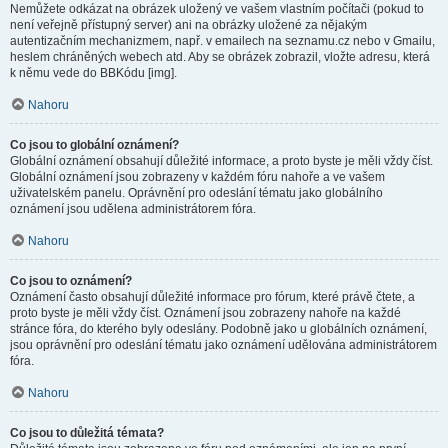
Nemůžete odkázat na obrázek uložený ve vašem vlastním počítači (pokud to
není veřejně přístupný server) ani na obrázky uložené za nějakým
autentizačním mechanizmem, např. v emailech na seznamu.cz nebo v Gmailu,
heslem chráněných webech atd. Aby se obrázek zobrazil, vložte adresu, která
k němu vede do BBKódu [img].
Nahoru
Co jsou to globální oznámení?
Globální oznámení obsahují důležité informace, a proto byste je měli vždy číst.
Globální oznámení jsou zobrazeny v každém fóru nahoře a ve vašem
uživatelském panelu. Oprávnění pro odeslání tématu jako globálního
oznámení jsou udělena administrátorem fóra.
Nahoru
Co jsou to oznámení?
Oznámení často obsahují důležité informace pro fórum, které právě čtete, a
proto byste je měli vždy číst. Oznámení jsou zobrazeny nahoře na každé
stránce fóra, do kterého byly odeslány. Podobně jako u globálních oznámení,
jsou oprávnění pro odeslání tématu jako oznámení udělována administrátorem
fóra.
Nahoru
Co jsou to důležitá témata?