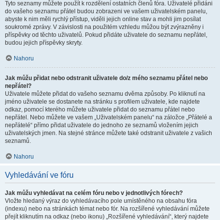
Tyto seznamy můžete použít k rozdělení ostatních členů fóra. Uživatelé přidáni
do vašeho seznamu přátel budou zobrazeni ve vašem uživatelském panelu,
abyste k nim měli rychlý přístup, viděli jejich online stav a mohli jim posílat
soukromé zprávy. V závislosti na použitém vzhledu můžou být zvýrazněny i
příspěvky od těchto uživatelů. Pokud přidáte uživatele do seznamu nepřátel,
budou jejich příspěvky skryty.
Nahoru
Jak můžu přidat nebo odstranit uživatele do/z mého seznamu přátel nebo
nepřátel?
Uživatele můžete přidat do vašeho seznamu dvěma způsoby. Po kliknutí na
jméno uživatele se dostanete na stránku s profilem uživatele, kde najdete
odkaz, pomocí kterého můžete uživatele přidat do seznamu přátel nebo
nepřátel. Nebo můžete ve vašem „Uživatelském panelu“ na záložce „Přátelé a
nepřátelé“ přímo přidat uživatele do jednoho ze seznamů vložením jejich
uživatelských jmen. Na stejné stránce můžete také odstranit uživatele z vašich
seznamů.
Nahoru
Vyhledávání ve fóru
Jak můžu vyhledávat na celém fóru nebo v jednotlivých fórech?
Vložte hledaný výraz do vyhledávacího pole umístěného na obsahu fóra
(indexu) nebo na stránkách témat nebo fór. Na rozšířené vyhledávání můžete
přejít kliknutím na odkaz (nebo ikonu) „Rozšířené vyhledávání“, který najdete