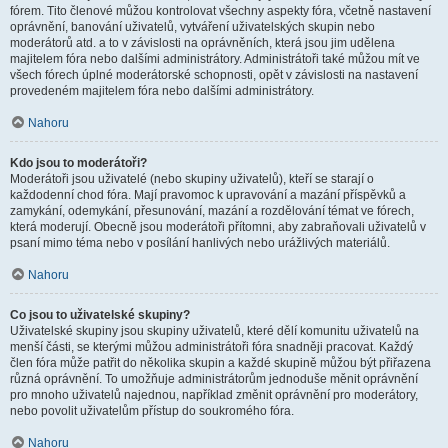
fórem. Tito členové můžou kontrolovat všechny aspekty fóra, včetně nastavení
oprávnění, banování uživatelů, vytváření uživatelských skupin nebo
moderátorů atd. a to v závislosti na oprávněních, která jsou jim udělena
majitelem fóra nebo dalšími administrátory. Administrátoři také můžou mít ve
všech fórech úplné moderátorské schopnosti, opět v závislosti na nastavení
provedeném majitelem fóra nebo dalšími administrátory.
Nahoru
Kdo jsou to moderátoři?
Moderátoři jsou uživatelé (nebo skupiny uživatelů), kteří se starají o
každodenní chod fóra. Mají pravomoc k upravování a mazání příspěvků a
zamykání, odemykání, přesunování, mazání a rozdělování témat ve fórech,
která moderují. Obecně jsou moderátoři přítomni, aby zabraňovali uživatelů v
psaní mimo téma nebo v posílání hanlivých nebo urážlivých materiálů.
Nahoru
Co jsou to uživatelské skupiny?
Uživatelské skupiny jsou skupiny uživatelů, které dělí komunitu uživatelů na
menší části, se kterými můžou administrátoři fóra snadněji pracovat. Každý
člen fóra může patřit do několika skupin a každé skupině můžou být přiřazena
různá oprávnění. To umožňuje administrátorům jednoduše měnit oprávnění
pro mnoho uživatelů najednou, například změnit oprávnění pro moderátory,
nebo povolit uživatelům přístup do soukromého fóra.
Nahoru