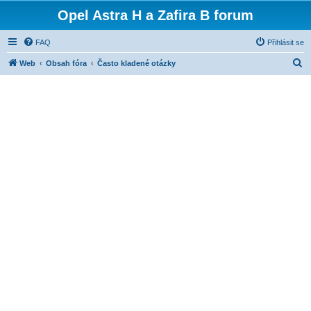
Opel Astra H a Zafira B forum
FAQ
Přihlásit se
H
Web
Obsah fóra
Často kladené otázky
l
e
d
a
t