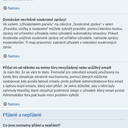
Nahoru
Dostávám nechtěné soukromé zprávy!
Ve vašem „Uživatelském panelu“ na záložce „Soukromé zprávy“ v sekci
„Pravidla, složky a nastavení“ můžete vytvořit pravidlo, pomocí kterého budou
zprávy od určeného uživatele nebo uživatelů automaticky smazány. Pokud
dostáváte urážlivé soukromé zprávy od určitého uživatele, nahlaste zprávy
moderátorům. Ti mají pravomoc zabránit uživateli v odesílání soukromých
zpráv.
Nahoru
Přišel mi od někoho na tomto fóru nevyžádaný nebo urážlivý email!
Je nám líto, že se vám to stalo. Formulář pro odesílání emailů používaný na
tomto fóru obsahuje obranné mechanismy, pomocí kterých můžeme
vystopovat, kdo posílá takové emaily, proto pošlete administrátorovi fóra email
s úplnou kopií emailu, který vám přišel. Je velmi důležité, aby v něm byly
zahrnuty hlavičky, které obsahují podrobné údaje o uživateli, který email poslal.
Administrátor fóra pak bude moci problém vyřešit.
Nahoru
Přátelé a nepřátelé
Co jsou seznamy přátel a nepřátel?