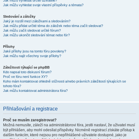
Jak můžu vyhledat určité uživatele?
Jak můžu vyhledat svoje vlastní příspěvky a témata?
Sledování a záložky
Jaký je rozdíl mezi záložkami a sledováním?
Jak můžu přidat určité téma do záložek nebo téma začít sledovat?
Jak můžu začít sledovat určité fórum?
Jak můžu ukončit sledování témat nebo fór?
Přílohy
Jaké přílohy jsou na tomto fóru povoleny?
Jak můžu najít všechny svoje přílohy?
Záležitosti týkající se phpBB
Kdo napsal toto diskusní fórum?
Proč ve fóru není funkce XY?
Koho mám kontaktovat ohledně stížnosti a/nebo právních záležitostí týkajících se
tohoto fóra?
Jak můžu kontaktovat administrátora fóra?
Přihlašování a registrace
Proč se musím zaregistrovat?
Možná nemusíte, záleží na administrátorovi fóra, jestli nastaví, že uživatel musí
být přihlášen, aby mohl odesílat příspěvky. Nicméně registrací získáte přístup k
dalším funkcím, které nejsou pro nepřihlášené uživatele dostupné, jako je