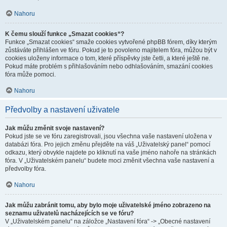
Nahoru
K čemu slouží funkce „Smazat cookies“?
Funkce „Smazat cookies“ smaže cookies vytvořené phpBB fórem, díky kterým
zůstáváte přihlášen ve fóru. Pokud je to povoleno majitelem fóra, můžou být v
cookies uloženy informace o tom, které příspěvky jste četli, a které ještě ne.
Pokud máte problém s přihlašováním nebo odhlašováním, smazání cookies
fóra může pomoci.
Nahoru
Předvolby a nastavení uživatele
Jak můžu změnit svoje nastavení?
Pokud jste se ve fóru zaregistrovali, jsou všechna vaše nastavení uložena v
databázi fóra. Pro jejich změnu přejděte na váš „Uživatelský panel“ pomocí
odkazu, který obvykle najdete po kliknutí na vaše jméno nahoře na stránkách
fóra. V „Uživatelském panelu“ budete moci změnit všechna vaše nastavení a
předvolby fóra.
Nahoru
Jak můžu zabránit tomu, aby bylo moje uživatelské jméno zobrazeno na
seznamu uživatelů nacházejících se ve fóru?
V „Uživatelském panelu“ na záložce „Nastavení fóra“ -> „Obecné nastavení