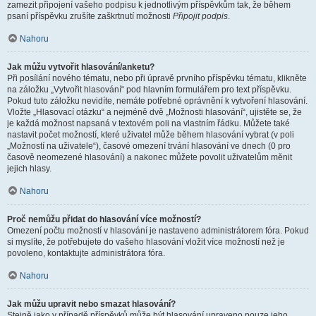
zamezit připojení vašeho podpisu k jednotlivým příspěvkům tak, že během
psaní příspěvku zrušíte zaškrtnutí možnosti
Připojit podpis
.
Nahoru
Jak můžu vytvořit hlasování/anketu?
Při posílání nového tématu, nebo při úpravě prvního příspěvku tématu, klikněte
na záložku „Vytvořit hlasování“ pod hlavním formulářem pro text příspěvku.
Pokud tuto záložku nevidíte, nemáte potřebné oprávnění k vytvoření hlasování.
Vložte „Hlasovací otázku“ a nejméně dvě „Možnosti hlasování“, ujistěte se, že
je každá možnost napsaná v textovém poli na vlastním řádku. Můžete také
nastavit počet možností, které uživatel může během hlasování vybrat (v poli
„Možností na uživatele“), časové omezení trvání hlasování ve dnech (0 pro
časově neomezené hlasování) a nakonec můžete povolit uživatelům měnit
jejich hlasy.
Nahoru
Proč nemůžu přidat do hlasování více možností?
Omezení počtu možností v hlasování je nastaveno administrátorem fóra. Pokud
si myslíte, že potřebujete do vašeho hlasování vložit více možností než je
povoleno, kontaktujte administrátora fóra.
Nahoru
Jak můžu upravit nebo smazat hlasování?
Stejně jako v případě příspěvků může být hlasování upraveno pouze jeho