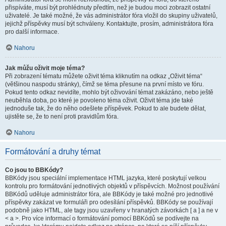
přispíváte, musí být prohlédnuty předtím, než je budou moci zobrazit ostatní
uživatelé. Je také možné, že vás administrátor fóra vložil do skupiny uživatelů,
jejichž příspěvky musí být schváleny. Kontaktujte, prosím, administrátora fóra
pro další informace.
Nahoru
Jak můžu oživit moje téma?
Při zobrazení tématu můžete oživit téma kliknutím na odkaz „Oživit téma“
(většinou naspodu stránky), čímž se téma přesune na první místo ve fóru.
Pokud tento odkaz nevidíte, mohlo být oživování témat zakázáno, nebo ještě
neuběhla doba, po které je povoleno téma oživit. Oživit téma jde také
jednoduše tak, že do něho odešlete příspěvek. Pokud to ale budete dělat,
ujistěte se, že to není proti pravidlům fóra.
Nahoru
Formátování a druhy témat
Co jsou to BBKódy?
BBKódy jsou speciální implementace HTML jazyka, které poskytují velkou
kontrolu pro formátování jednotlivých objektů v příspěvcích. Možnost používání
BBKódů uděluje administrátor fóra, ale BBKódy je také možné pro jednotlivé
příspěvky zakázat ve formuláři pro odesílání příspěvků. BBKódy se používají
podobně jako HTML, ale tagy jsou uzavřeny v hranatých závorkách [ a ] a ne v
< a >. Pro více informací o formátování pomocí BBKódů se podívejte na