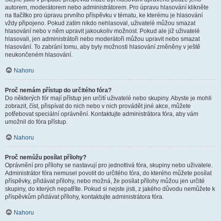
autorem, moderátorem nebo administrátorem. Pro úpravu hlasování klikněte
na tlačítko pro úpravu prvního příspěvku v tématu, ke kterému je hlasování
vždy připojeno. Pokud zatím nikdo nehlasoval, uživatelé můžou smazat
hlasování nebo v něm upravit jakoukoliv možnost. Pokud ale již uživatelé
hlasovali, jen administrátoři nebo moderátoři můžou upravit nebo smazat
hlasování. To zabrání tomu, aby byly možnosti hlasování změněny v ještě
neukončeném hlasování.
Nahoru
Proč nemám přístup do určitého fóra?
Do některých fór mají přístup jen určití uživatelé nebo skupiny. Abyste je mohli
zobrazit, číst, přispívat do nich nebo v nich provádět jiné akce, můžete
potřebovat speciální oprávnění. Kontaktujte administrátora fóra, aby vám
umožnil do fóra přístup.
Nahoru
Proč nemůžu posílat přílohy?
Oprávnění pro přílohy se nastavují pro jednotlivá fóra, skupiny nebo uživatele.
Administrátor fóra nemusel povolit do určitého fóra, do kterého můžete posílat
příspěvky, přidávat přílohy, nebo možná, že posílat přílohy můžou jen určité
skupiny, do kterých nepatříte. Pokud si nejste jisti, z jakého důvodu nemůžete k
příspěvkům přidávat přílohy, kontaktujte administrátora fóra.
Nahoru