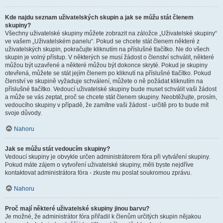
Kde najdu seznam uživatelských skupin a jak se můžu stát členem
skupiny?
Všechny uživatelské skupiny můžete zobrazit na záložce „Uživatelské skupiny“
ve vašem „Uživatelském panelu“. Pokud se chcete stát členem některé z
uživatelských skupin, pokračujte kliknutím na příslušné tlačítko. Ne do všech
skupin je volný přístup. V některých se musí žádost o členství schválit, některé
můžou být uzavřené a některé můžou být dokonce skryté. Pokud je skupiny
otevřená, můžete se stát jejím členem po kliknutí na příslušné tlačítko. Pokud
členství ve skupině vyžaduje schválení, můžete o ně požádat kliknutím na
příslušné tlačítko. Vedoucí uživatelské skupiny bude muset schválit vaši žádost
a může se vás zeptat, proč se chcete stát členem skupiny. Neobtěžujte, prosím,
vedoucího skupiny v případě, že zamítne vaši žádost - určitě pro to bude mít
svoje důvody.
Nahoru
Jak se můžu stát vedoucím skupiny?
Vedoucí skupiny je obvykle určen administrátorem fóra při vytváření skupiny.
Pokud máte zájem o vytvoření uživatelské skupiny, měli byste nejdříve
kontaktovat administrátora fóra - zkuste mu poslat soukromou zprávu.
Nahoru
Proč mají některé uživatelské skupiny jinou barvu?
Je možné, že administrátor fóra přiřadil k členům určitých skupin nějakou