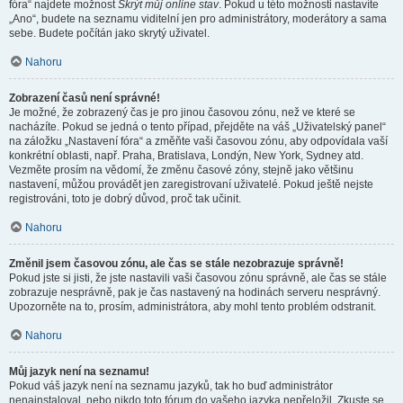
fóra“ najdete možnost
Skrýt můj online stav
. Pokud u této možnosti nastavíte
„Ano“, budete na seznamu viditelní jen pro administrátory, moderátory a sama
sebe. Budete počítán jako skrytý uživatel.
Nahoru
Zobrazení časů není správné!
Je možné, že zobrazený čas je pro jinou časovou zónu, než ve které se
nacházíte. Pokud se jedná o tento případ, přejděte na váš „Uživatelský panel“
na záložku „Nastavení fóra“ a změňte vaši časovou zónu, aby odpovídala vaší
konkrétní oblasti, např. Praha, Bratislava, Londýn, New York, Sydney atd.
Vezměte prosím na vědomí, že změnu časové zóny, stejně jako většinu
nastavení, můžou provádět jen zaregistrovaní uživatelé. Pokud ještě nejste
registrováni, toto je dobrý důvod, proč tak učinit.
Nahoru
Změnil jsem časovou zónu, ale čas se stále nezobrazuje správně!
Pokud jste si jisti, že jste nastavili vaši časovou zónu správně, ale čas se stále
zobrazuje nesprávně, pak je čas nastavený na hodinách serveru nesprávný.
Upozorněte na to, prosím, administrátora, aby mohl tento problém odstranit.
Nahoru
Můj jazyk není na seznamu!
Pokud váš jazyk není na seznamu jazyků, tak ho buď administrátor
nenainstaloval, nebo nikdo toto fórum do vašeho jazyka nepřeložil. Zkuste se