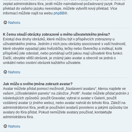
zeptat administrátora fóra, jestli může nainstalovat požadovaný jazyk. Pokud
překlad do vašeho jazyku neexistuje, můžete vytvořit nový překlad. Více
informací můžete najít na webu
phpBB
®.
Nahoru
K čemu slouží obrázky zobrazené u mého uživatelského jména?
Existují dva druhy obrázků, které můžou být v příspěvcích zobrazeny u
uživatelského jména. Jedním z nich jsou obrázky asociované s vaší hodností,
které obvykle vypadají jako hvězdičky, tečky nebo čtverečky a indikují, kolik
příspěvků jste odeslali, nebo pomáhají určit jakou mají uživatelé fóra funkci.
Další, obvykle větší obrázek, je známý jako avatar a obecně se jedná o
unikátní nebo osobní obrázek každého uživatele.
Nahoru
Jak můžu u svého jména zobrazit avatar?
Avatar můžete přidat pomocí možnosti „Nastavení avataru“, kterou najdete ve
vašem „Uživatelském panelu“ na záložce „Profil“. Avatar můžete přidat jedním z
následujících způsobů: použít Gravatar, vybrat si avatar v Galerii, použít
vzdálený avatar (z jiného webu), nebo avatar nahrát do tohoto fóra. Záleží na
administrátorovi fóra, jestli je používání avatarů povoleno a jakými způsoby lze
avatary do fóra přidat. Pokud nemůžete avatary používat, kontaktujte
administrátora fóra.
Nahoru