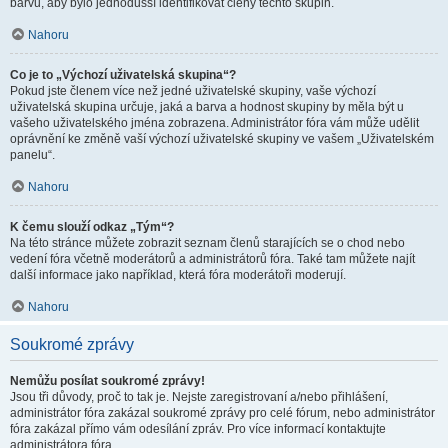
barvu, aby bylo jednodušší identifikovat členy těchto skupin.
Nahoru
Co je to „Výchozí uživatelská skupina“?
Pokud jste členem více než jedné uživatelské skupiny, vaše výchozí
uživatelská skupina určuje, jaká a barva a hodnost skupiny by měla být u
vašeho uživatelského jména zobrazena. Administrátor fóra vám může udělit
oprávnění ke změně vaší výchozí uživatelské skupiny ve vašem „Uživatelském
panelu“.
Nahoru
K čemu slouží odkaz „Tým“?
Na této stránce můžete zobrazit seznam členů starajících se o chod nebo
vedení fóra včetně moderátorů a administrátorů fóra. Také tam můžete najít
další informace jako například, která fóra moderátoři moderují.
Nahoru
Soukromé zprávy
Nemůžu posílat soukromé zprávy!
Jsou tři důvody, proč to tak je. Nejste zaregistrovaní a/nebo přihlášení,
administrátor fóra zakázal soukromé zprávy pro celé fórum, nebo administrátor
fóra zakázal přímo vám odesílání zpráv. Pro více informací kontaktujte
administrátora fóra.