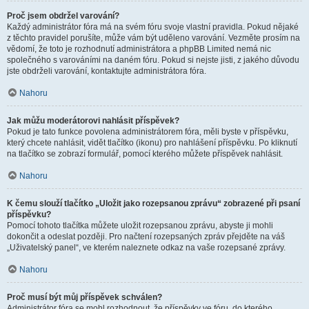
Proč jsem obdržel varování?
Každý administrátor fóra má na svém fóru svoje vlastní pravidla. Pokud nějaké
z těchto pravidel porušíte, může vám být uděleno varování. Vezměte prosím na
vědomí, že toto je rozhodnutí administrátora a phpBB Limited nemá nic
společného s varováními na daném fóru. Pokud si nejste jisti, z jakého důvodu
jste obdrželi varování, kontaktujte administrátora fóra.
Nahoru
Jak můžu moderátorovi nahlásit příspěvek?
Pokud je tato funkce povolena administrátorem fóra, měli byste v příspěvku,
který chcete nahlásit, vidět tlačítko (ikonu) pro nahlášení příspěvku. Po kliknutí
na tlačítko se zobrazí formulář, pomocí kterého můžete příspěvek nahlásit.
Nahoru
K čemu slouží tlačítko „Uložit jako rozepsanou zprávu“ zobrazené při psaní
příspěvku?
Pomocí tohoto tlačítka můžete uložit rozepsanou zprávu, abyste ji mohli
dokončit a odeslat později. Pro načtení rozepsaných zpráv přejděte na váš
„Uživatelský panel“, ve kterém naleznete odkaz na vaše rozepsané zprávy.
Nahoru
Proč musí být můj příspěvek schválen?
Administrátor fóra se mohl rozhodnout, že příspěvky ve fóru, do kterého