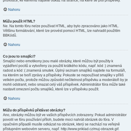
průvodce, ke kterému najdete odkaz na stránce, na které se píší příspěvky.
Nahoru
Můžu použít HTML?
Ne. Na tomto fóru nelze používat HTML, aby bylo zpracováno jako HTML.
Většinu formátování, které lze provést pomocí HTML, lze nahradit použitím
BBKódů.
Nahoru
Co jsou to smajlíci?
Smajlíci nebo emotikony jsou malé obrázky, které můžou být použity k
vyjádření pocitů a vytvořeny za použití krátkého kódu, např. kód :) znamená
radost a kód :( znamená smutek. Úplný seznam smajlíků najdete na formuláři,
na kterém se tvoří zprávy a příspěvky. Pokuste se nepoužívat smajlíky v příliš
velkém počtu, protože můžou způsobit nečitelnost příspěvku a moderátoři by je
mohli odstranit, nebo smazat celý váš příspěvek. Administrátor fóra může také
nastavit omezení počtu smajlíků, které lze v příspěvku použít.
Nahoru
Můžu do příspěvků přidávat obrázky?
Ano, obrázky můžou být ve vašich příspěvcích zobrazeny. Pokud administrátor
povolil ve fóru používání příloh, budete moci nahrát obrázek do fóra. V
opačném případě musíte odkázat na obrázek, který se nachází na veřejně
přístupném webovém serveru, např. http://www.priklad.cz/muj-obrazek.gif.