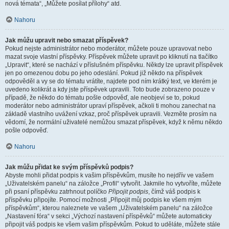
nová témata“, „Můžete posílat přílohy“ atd.
Nahoru
Jak můžu upravit nebo smazat příspěvek?
Pokud nejste administrátor nebo moderátor, můžete pouze upravovat nebo
mazat svoje vlastní příspěvky. Příspěvek můžete upravit po kliknutí na tlačítko
„Upravit“, které se nachází v příslušném příspěvku. Někdy lze upravit příspěvek
jen po omezenou dobu po jeho odeslání. Pokud již někdo na příspěvek
odpověděl a vy se do tématu vrátíte, najdete pod ním krátký text, ve kterém je
uvedeno kolikrát a kdy jste příspěvek upravili. Toto bude zobrazeno pouze v
případě, že někdo do tématu pošle odpověď, ale neobjeví se to, pokud
moderátor nebo administrátor upraví příspěvek, ačkoli ti mohou zanechat na
základě vlastního uvážení vzkaz, proč příspěvek upravili. Vezměte prosím na
vědomí, že normální uživatelé nemůžou smazat příspěvek, když k němu někdo
pošle odpověď.
Nahoru
Jak můžu přidat ke svým příspěvků podpis?
Abyste mohli přidat podpis k vašim příspěvkům, musíte ho nejdřív ve vašem
„Uživatelském panelu“ na záložce „Profil“ vytvořit. Jakmile ho vytvoříte, můžete
při psaní příspěvku zatrhnout políčko
Připojit podpis
, čímž váš podpis k
příspěvku připojíte. Pomocí možnosti „Připojit můj podpis ke všem mým
příspěvkům“, kterou naleznete ve vašem „Uživatelském panelu“ na záložce
„Nastavení fóra“ v sekci „Výchozí nastavení příspěvků“ můžete automaticky
připojit váš podpis ke všem vašim příspěvkům. Pokud to uděláte, můžete stále