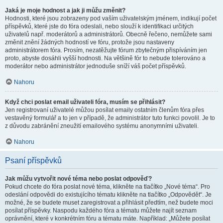
Jaká je moje hodnost a jak ji můžu změnit?
Hodnosti, které jsou zobrazeny pod vaším uživatelským jménem, indikují počet
příspěvků, které jste do fóra odeslali, nebo slouží k identifikaci určitých
uživatelů např. moderátorů a administrátorů. Obecně řečeno, nemůžete sami
změnit znění žádných hodností ve fóru, protože jsou nastaveny
administrátorem fóra. Prosím, nezatěžujte fórum zbytečným přispíváním jen
proto, abyste dosáhli vyšší hodnosti. Na většině fór to nebude tolerováno a
moderátor nebo administrátor jednoduše sníží váš počet příspěvků.
Nahoru
Když chci poslat email uživateli fóra, musím se přihlásit?
Jen registrovaní uživatelé můžou posílat emaily ostatním členům fóra přes
vestavěný formulář a to jen v případě, že administrátor tuto funkci povolil. Je to
z důvodu zabránění zneužití emailového systému anonymními uživateli.
Nahoru
Psaní příspěvků
Jak můžu vytvořit nové téma nebo poslat odpověď?
Pokud chcete do fóra poslat nové téma, klikněte na tlačítko „Nové téma“. Pro
odeslání odpovědi do existujícího tématu klikněte na tlačítko „Odpovědět“. Je
možné, že se budete muset zaregistrovat a přihlásit předtím, než budete moci
posílat příspěvky. Naspodu každého fóra a tématu můžete najít seznam
oprávnění, které v konkrétním fóru a tématu máte. Například: „Můžete posílat