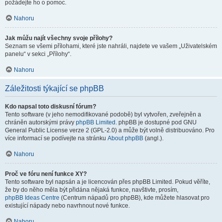
požádejte ho o pomoc.
Nahoru
Jak můžu najít všechny svoje přílohy?
Seznam se všemi přílohami, které jste nahráli, najdete ve vašem „Uživatelském
panelu“ v sekci „Přílohy“.
Nahoru
Záležitosti týkající se phpBB
Kdo napsal toto diskusní fórum?
Tento software (v jeho nemodifikované podobě) byl vytvořen, zveřejněn a
chráněn autorskými právy
phpBB Limited
. phpBB je dostupné pod GNU
General Public License verze 2 (GPL-2.0) a může být volně distribuováno. Pro
více informací se podívejte na stránku
About phpBB
(angl.).
Nahoru
Proč ve fóru není funkce XY?
Tento software byl napsán a je licencován přes phpBB Limited. Pokud věříte,
že by do něho měla být přidána nějaká funkce, navštivte, prosím,
phpBB Ideas Centre
(Centrum nápadů pro phpBB), kde můžete hlasovat pro
existující nápady nebo navrhnout nové funkce.
Nahoru