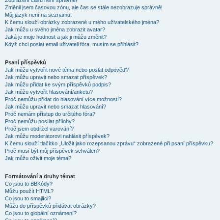
Zobrazení časů není správné!
Změnil jsem časovou zónu, ale čas se stále nezobrazuje správně!
Můj jazyk není na seznamu!
K čemu slouží obrázky zobrazené u mého uživatelského jména?
Jak můžu u svého jména zobrazit avatar?
Jaká je moje hodnost a jak ji můžu změnit?
Když chci poslat email uživateli fóra, musím se přihlásit?
Psaní příspěvků
Jak můžu vytvořit nové téma nebo poslat odpověď?
Jak můžu upravit nebo smazat příspěvek?
Jak můžu přidat ke svým příspěvků podpis?
Jak můžu vytvořit hlasování/anketu?
Proč nemůžu přidat do hlasování více možností?
Jak můžu upravit nebo smazat hlasování?
Proč nemám přístup do určitého fóra?
Proč nemůžu posílat přílohy?
Proč jsem obdržel varování?
Jak můžu moderátorovi nahlásit příspěvek?
K čemu slouží tlačítko „Uložit jako rozepsanou zprávu“ zobrazené při psaní příspěvku?
Proč musí být můj příspěvek schválen?
Jak můžu oživit moje téma?
Formátování a druhy témat
Co jsou to BBKódy?
Můžu použít HTML?
Co jsou to smajlíci?
Můžu do příspěvků přidávat obrázky?
Co jsou to globální oznámení?